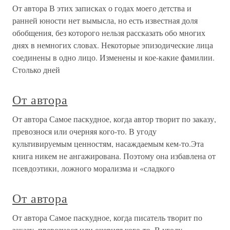
От автора В этих записках о годах моего детства и
ранней юности нет вымысла, но есть известная доля
обобщения, без которого нельзя рассказать обо многих
днях в немногих словах. Некоторые эпизодические лица
соединены в одно лицо. Изменены и кое-какие фамилии.
Столько дней
От автора
От автора Самое паскудное, когда автор творит по заказу,
превознося или очерняя кого-то. В угоду
культивируемым ценностям, насаждаемым кем-то.Эта
книга никем не ангажирована. Поэтому она избавлена от
псевдоэтики, ложного морализма и «сладкого
От автора
От автора Самое паскудное, когда писатель творит по
заказу, превознося или очерняя кого-то. В угоду