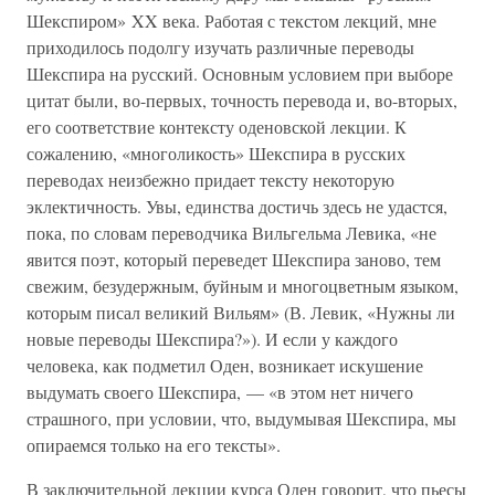
Шекспиром» XX века. Работая с текстом лекций, мне
приходилось подолгу изучать различные переводы
Шекспира на русский. Основным условием при выборе
цитат были, во-первых, точность перевода и, во-вторых,
его соответствие контексту оденовской лекции. К
сожалению, «многоликость» Шекспира в русских
переводах неизбежно придает тексту некоторую
эклектичность. Увы, единства достичь здесь не удастся,
пока, по словам переводчика Вильгельма Левика, «не
явится поэт, который переведет Шекспира заново, тем
свежим, безудержным, буйным и многоцветным языком,
которым писал великий Вильям» (В. Левик, «Нужны ли
новые переводы Шекспира?»). И если у каждого
человека, как подметил Оден, возникает искушение
выдумать своего Шекспира, — «в этом нет ничего
страшного, при условии, что, выдумывая Шекспира, мы
опираемся только на его тексты».
В заключительной лекции курса Оден говорит, что пьесы