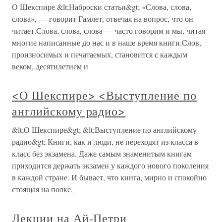
О Шекспире &lt;Наброски статьи&gt; «Слова, слова,
слова», — говорит Гамлет, отвечая на вопрос, что он
читает.Слова, слова, слова — часто говорим и мы, читая
многие написанные до нас и в наше время книги.Слов,
произносимых и печатаемых, становится с каждым
веком, десятилетием и
<О Шекспире> <Выступление по
английскому радио>
&lt;О Шекспире&gt; &lt;Выступление по английскому
радио&gt; Книги, как и люди, не переходят из класса в
класс без экзамена. Даже самым знаменитым книгам
приходится держать экзамен у каждого нового поколения
в каждой стране. И бывает, что книга, мирно и спокойно
стоящая на полке,
Лекции на Ай-Петри