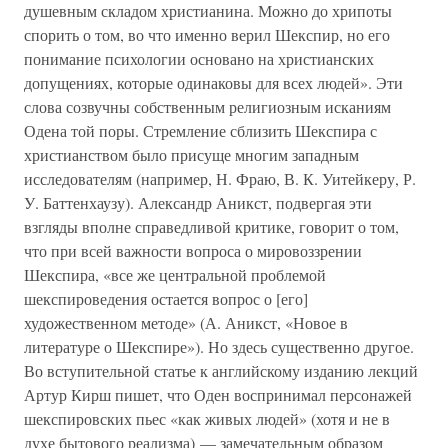
душевным складом христианина. Можно до хрипоты
спорить о том, во что именно верил Шекспир, но его
понимание психологии основано на христианских
допущениях, которые одинаковы для всех людей». Эти
слова созвучны собственным религиозным исканиям
Одена той поры. Стремление сблизить Шекспира с
христианством было присуще многим западным
исследователям (например, Н. Фраю, В. К. Уитейкеру, Р.
У. Баттенхаузу). Александр Аникст, подвергая эти
взгляды вполне справедливой критике, говорит о том,
что при всей важности вопроса о мировоззрении
Шекспира, «все же центральной проблемой
шекспироведения остается вопрос о [его]
художественном методе» (А. Аникст, «Новое в
литературе о Шекспире»). Но здесь существенно другое.
Во вступительной статье к английскому изданию лекций
Артур Кирш пишет, что Оден воспринимал персонажей
шекспировских пьес «как живых людей» (хотя и не в
духе бытового реализма) — замечательным образом