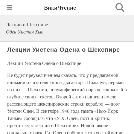
ВикиЧтение
Лекции о Шекспире
Оден Уистан Хью
Лекции Уистена Одена о Шекспире
Лекции Уистена Одена о Шекспире
Не будет преувеличением сказать, что у предлагаемой
вниманию читателя книги два автора. Пожалуй, первый
из них — Шекспир, полумифический нарвал, сокрытый в
глубине своих текстов. Второй автор (капитан смело
рассекающего шекспировские строки корабля) — поэт
Уистен Оден. В сентябре 1946 года газета «Нью-Йорк
Тайме» сообщила, что «У X. Оден, поэт и критик,
прочтет курс лекций о Шекспире в Новой школе
социальных наук. Г-н Оден сообщил, что курс займет два