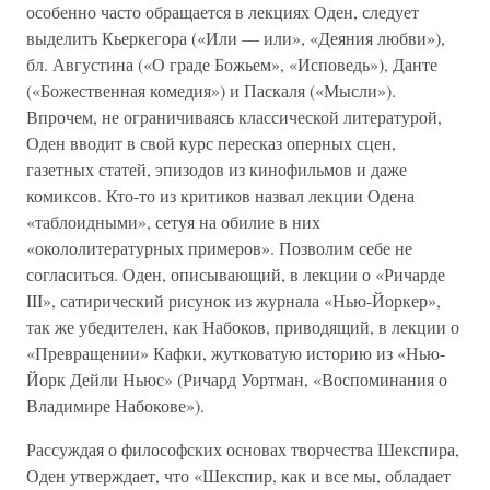
особенно часто обращается в лекциях Оден, следует
выделить Кьеркегора («Или — или», «Деяния любви»),
бл. Августина («О граде Божьем», «Исповедь»), Данте
(«Божественная комедия») и Паскаля («Мысли»).
Впрочем, не ограничиваясь классической литературой,
Оден вводит в свой курс пересказ оперных сцен,
газетных статей, эпизодов из кинофильмов и даже
комиксов. Кто-то из критиков назвал лекции Одена
«таблоидными», сетуя на обилие в них
«окололитературных примеров». Позволим себе не
согласиться. Оден, описывающий, в лекции о «Ричарде
III», сатирический рисунок из журнала «Нью-Йоркер»,
так же убедителен, как Набоков, приводящий, в лекции о
«Превращении» Кафки, жутковатую историю из «Нью-
Йорк Дейли Ньюс» (Ричард Уортман, «Воспоминания о
Владимире Набокове»).
Рассуждая о философских основах творчества Шекспира,
Оден утверждает, что «Шекспир, как и все мы, обладает