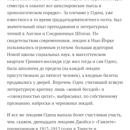
семестра и охватит все шекспировские пьесы в
хронологическом порядке». За плечами у Одена, уже
известного в то время тридцатидевятилетнего поэта, был
значительный опыт преподавания и литературных
чтений в Англии и Соединенных Штатах. По
свидетельствам современников, лекции в Нью-Йорке
пользовались огромным успехом: большая аудитория
Новой школы социальных наук, в манхэттенском
квартале Гринвич-виллидж (где жил тогда и сам Оден),
была заполнена до предела (на каждой лекции
присутствовали до пятисот человек), а входные билеты
продавались у дверей. Впрочем, Оден, считавший всякую
литературную критику лишь «живой беседой» и
«совокупностью цитат», выбрасывал, по собственному
признанию, наброски и черновики лекций.
И все же лекциям Одена выпала более счастливая участь,
чем, скажем, двенадцати лекциям Джойса о «Гамлете»
прочитанным в 1912–1913 годах в Триесте и