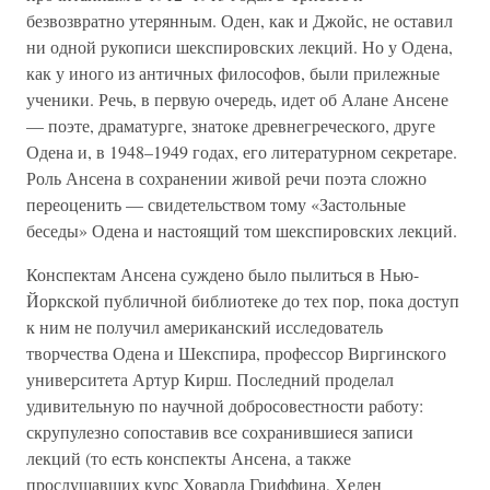
безвозвратно утерянным. Оден, как и Джойс, не оставил
ни одной рукописи шекспировских лекций. Но у Одена,
как у иного из античных философов, были прилежные
ученики. Речь, в первую очередь, идет об Алане Ансене
— поэте, драматурге, знатоке древнегреческого, друге
Одена и, в 1948–1949 годах, его литературном секретаре.
Роль Ансена в сохранении живой речи поэта сложно
переоценить — свидетельством тому «Застольные
беседы» Одена и настоящий том шекспировских лекций.
Конспектам Ансена суждено было пылиться в Нью-
Йоркской публичной библиотеке до тех пор, пока доступ
к ним не получил американский исследователь
творчества Одена и Шекспира, профессор Виргинского
университета Артур Кирш. Последний проделал
удивительную по научной добросовестности работу:
скрупулезно сопоставив все сохранившиеся записи
лекций (то есть конспекты Ансена, а также
прослушавших курс Ховарда Гриффина, Хелен