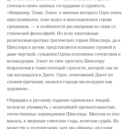
сочетая в своих оценках сострадание и суровость.
«Например, Томас Элиот, к мнению которого Оден очень
прислушивался, тоже видел в шекспировских героях
грешников, — в особенности рассматривая их связь со
стоической философией. Но если элиотовская
религиозная критика трагических героев Шекспира, да и
Шекспира в целом, представляется излишне суровой и
даже черствой, суждения Одена исполнены сочувствия и
великодушия. Элиот не смог простить Шекспиру
безразличия к томистической строгости, которой сам он
так восхищался в Данте. Оден, почитавший Данте по
схожим причинам, оказался гораздо милосерднее как
художник».
Обращаясь к русскому изданию оденовских лекций,
нельзя не упомянуть, с величайшей признательностью,
отечественных переводчиков Шекспира. Многим из них
выпала, в звериные советские годы, нелегкая судьба. Их
мужеству и поэтическому дару мы обязаны «русским