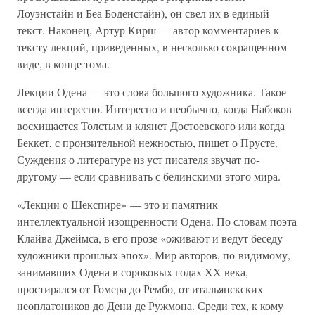
Лоуэнстайн и Беа Боденстайн), он свел их в единый
текст. Наконец, Артур Кирш — автор комментариев к
тексту лекций, приведенных, в несколько сокращенном
виде, в конце тома.
Лекции Одена — это слова большого художника. Такое
всегда интересно. Интересно и необычно, когда Набоков
восхищается Толстым и клянет Достоевского или когда
Беккет, с пронзительной нежностью, пишет о Прусте.
Суждения о литературе из уст писателя звучат по-
другому — если сравнивать с белинскими этого мира.
«Лекции о Шекспире» — это и памятник
интеллектуальной изощренности Одена. По словам поэта
Клайва Джеймса, в его прозе «оживают и ведут беседу
художники прошлых эпох». Мир авторов, по-видимому,
занимавших Одена в сороковых годах XX века,
простирался от Гомера до Рембо, от итальянскских
неоплатоников до Дени де Ружмона. Среди тех, к кому