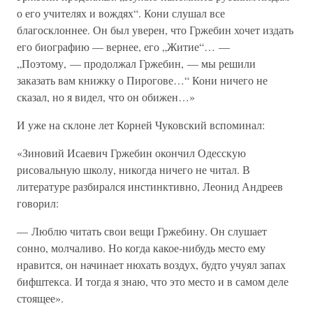
о его учителях и вождях“. Кони слушал все
благосклоннее. Он был уверен, что Гржебин хочет издать
его биографию — вернее, его „Житие“… —
„Поэтому, — продолжал Гржебин, — мы решили
заказать вам книжку о Пирогове…“ Кони ничего не
сказал, но я видел, что он обижен…»
И уже на склоне лет Корней Чуковский вспоминал:
«Зиновий Исаевич Гржебин окончил Одесскую
рисовальную школу, никогда ничего не читал. В
литературе разбирался инстинктивно, Леонид Андреев
говорил:
— Люблю читать свои вещи Гржебину. Он слушает
сонно, молчаливо. Но когда какое-нибудь место ему
нравится, он начинает нюхать воздух, будто учуял запах
бифштекса. И тогда я знаю, что это место и в самом деле
стоящее».