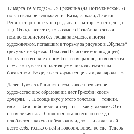
17 марта 1919 года: «…У Гржебина (на Потемкинской, 7)
поразительное великолепие. Вазы, зеркала, Левитан,
Репин, старинные мастера, диваны, которым нет цены, и
т. д. Откуда все это у того самого Гржебина, коего я
помню сионистом без гроша за душою, а потом
художничком, попавшим в тюрьму за рисунок в „Жупеле“
(рисунок изображал Николая II с оголенной ягодицей).
Толкуют о его внезапном богатстве разное, но во всяком
случае он умеет по-настоящему пользоваться этим
богатством. Вокруг него кормится целая куча народа…»
Далее Чуковский пишет о том, какое прекрасное
художественное образование дает Гржебин своим
дочерям. «…Вообще вкус у этого толстяка — тонкий,
нюх — безошибочный, а энергия — как у маньяка. Это
его великая сила. Сколько я помню его, он всегда
влюблялся в какую-нибудь одну идею — и отдавал ей
всего себя, только о ней и говорил, видел во сне. Теперь