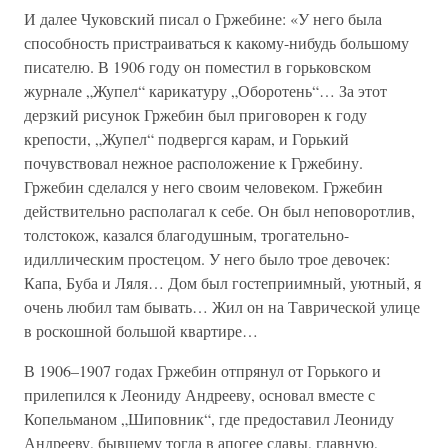
И далее Чуковский писал о Гржебине: «У него была
способность пристраиваться к какому-нибудь большому
писателю. В 1906 году он поместил в горьковском
журнале „Жупел“ карикатуру „Оборотень“… За этот
дерзкий рисунок Гржебин был приговорен к году
крепости, „Жупел“ подвергся карам, и Горький
почувствовал нежное расположение к Гржебину.
Гржебин сделался у него своим человеком. Гржебин
действительно располагал к себе. Он был неповоротлив,
толстокож, казался благодушным, трогательно-
идиллическим простецом. У него было трое девочек:
Капа, Буба и Ляля… Дом был гостеприимный, уютный, я
очень любил там бывать… Жил он на Таврической улице
в роскошной большой квартире…
В 1906–1907 годах Гржебин отпрянул от Горького и
прилепился к Леониду Андрееву, основал вместе с
Копельманом „Шиповник“, где предоставил Леониду
Андрееву, бывшему тогда в апогее славы, главную,