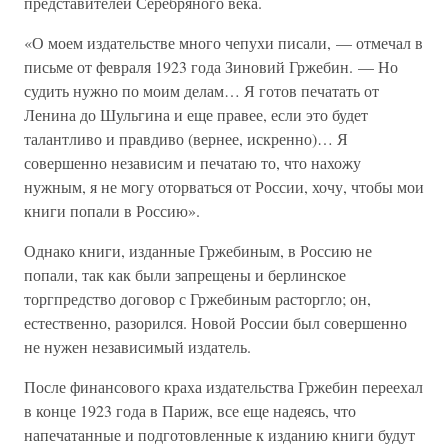
представителей Серебряного века.
«О моем издательстве много чепухи писали, — отмечал в
письме от февраля 1923 года Зиновий Гржебин. — Но
судить нужно по моим делам… Я готов печатать от
Ленина до Шульгина и еще правее, если это будет
талантливо и правдиво (вернее, искренно)… Я
совершенно независим и печатаю то, что нахожу
нужным, я не могу оторваться от России, хочу, чтобы мои
книги попали в Россию».
Однако книги, изданные Гржебиным, в Россию не
попали, так как были запрещены и берлинское
торгпредство договор с Гржебиным расторгло; он,
естественно, разорился. Новой России был совершенно
не нужен независимый издатель.
После финансового краха издательства Гржебин переехал
в конце 1923 года в Париж, все еще надеясь, что
напечатанные и подготовленные к изданию книги будут