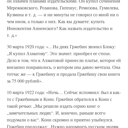
он охвачен планами издательскими. Он купил сочинения
Мережковского, Розанова, Гиппиус, Ремизова, Гумилева,
Кузмина и т. д. — и ни минуты не говорил со мной ни о
чем ином, а только о них. Как вы думаете: купить
Иннокентия Анненского? Как назвать издательство и
т. д.»
30 марта 1920 года: «…На днях Гржебин звонил Блоку:
„Я купил Ахматову“. Это значит: приобрел ее стихи.
Дело в том, что к Ахматовой принесли платье, которое ей
внезапно понравилось, о котором она давно мечтала. Она
тотчас же — к Гржебину и продала Гржебину свои книги
за 75 000 рублей».
10 марта 1922 года: «Ночь… Сейчас вспомнил: был я как-
то с Гржебиным и Кони. Гржебин обратился к Кони с
такой речью: „Мы решили издать серию книг о
„замечательных людях“. И, конечно, раньше всего
подумали о вас“. Кони скромно и приятно улыбнулся.
Гржебин продолжал: „Нужно напомнить русским людям