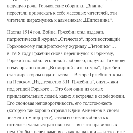
ведущую роль. Горьковские сборники „Знание“
перестали привлекать к себе массовых читателей, эти
читатели шарахнулись к альманахам „Шиповника“.
Настал 1914 год. Война. Гржебин стал издавать
патриотический журнал „Отечество“, противостоящий
Горьковскому пацифистскому журналу „Летопись“…
в 1918 году Гржебин снова перекинулся к Горькому,
Горький полюбил его новой любовью, поручил Тихонову
и ему организацию „Всемирной литературы“, Гржебин
стал директором издательства… Вскоре Гржебин открыл
на Невском „Издательство З.И. Гржебина“, опять-таки
под эгидой Горького… Это был один из самых
привлекательных людей, каких я встречал в своей жизни.
Его слоновая неповоротливость, его толстокожесть
(которую так хорошо отразил Юрий Анненков в своем
знаменитом портрете), самая его неспособность к
интеллектуальным разговорам — все это нравилось в
нем. Он был перед вами весь как на ладони — и это тоже