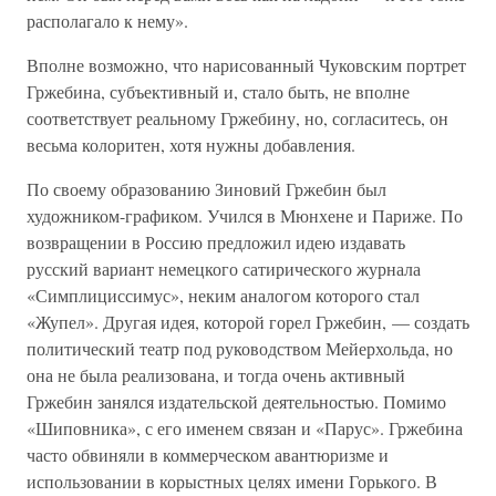
располагало к нему».
Вполне возможно, что нарисованный Чуковским портрет
Гржебина, субъективный и, стало быть, не вполне
соответствует реальному Гржебину, но, согласитесь, он
весьма колоритен, хотя нужны добавления.
По своему образованию Зиновий Гржебин был
художником-графиком. Учился в Мюнхене и Париже. По
возвращении в Россию предложил идею издавать
русский вариант немецкого сатирического журнала
«Симплициссимус», неким аналогом которого стал
«Жупел». Другая идея, которой горел Гржебин, — создать
политический театр под руководством Мейерхольда, но
она не была реализована, и тогда очень активный
Гржебин занялся издательской деятельностью. Помимо
«Шиповника», с его именем связан и «Парус». Гржебина
часто обвиняли в коммерческом авантюризме и
использовании в корыстных целях имени Горького. В