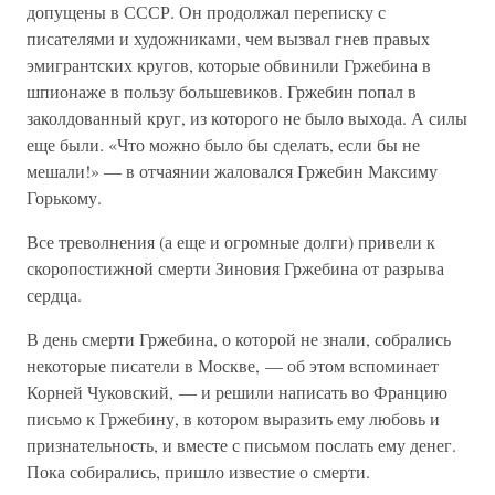
допущены в СССР. Он продолжал переписку с
писателями и художниками, чем вызвал гнев правых
эмигрантских кругов, которые обвинили Гржебина в
шпионаже в пользу большевиков. Гржебин попал в
заколдованный круг, из которого не было выхода. А силы
еще были. «Что можно было бы сделать, если бы не
мешали!» — в отчаянии жаловался Гржебин Максиму
Горькому.
Все треволнения (а еще и огромные долги) привели к
скоропостижной смерти Зиновия Гржебина от разрыва
сердца.
В день смерти Гржебина, о которой не знали, собрались
некоторые писатели в Москве, — об этом вспоминает
Корней Чуковский, — и решили написать во Францию
письмо к Гржебину, в котором выразить ему любовь и
признательность, и вместе с письмом послать ему денег.
Пока собирались, пришло известие о смерти.