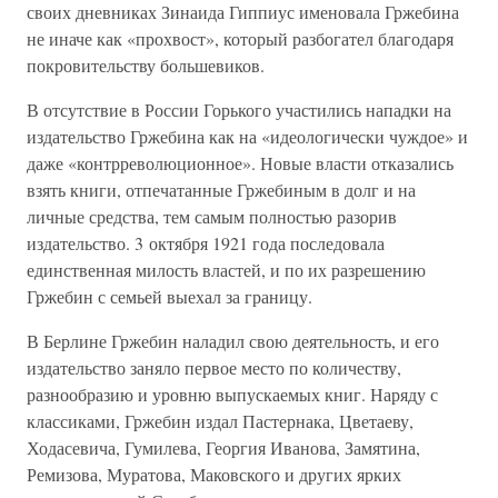
своих дневниках Зинаида Гиппиус именовала Гржебина
не иначе как «прохвост», который разбогател благодаря
покровительству большевиков.
В отсутствие в России Горького участились нападки на
издательство Гржебина как на «идеологически чуждое» и
даже «контрреволюционное». Новые власти отказались
взять книги, отпечатанные Гржебиным в долг и на
личные средства, тем самым полностью разорив
издательство. 3 октября 1921 года последовала
единственная милость властей, и по их разрешению
Гржебин с семьей выехал за границу.
В Берлине Гржебин наладил свою деятельность, и его
издательство заняло первое место по количеству,
разнообразию и уровню выпускаемых книг. Наряду с
классиками, Гржебин издал Пастернака, Цветаеву,
Ходасевича, Гумилева, Георгия Иванова, Замятина,
Ремизова, Муратова, Маковского и других ярких