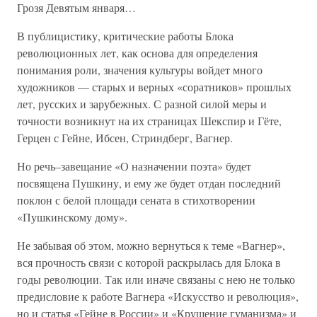
Грозя Девятым января…
В публицистику, критические работы Блока
революционных лет, как основа для определения
понимания роли, значения культуры войдет много
художников — старых и верных «соратников» прошлых
лет, русских и зарубежных. С разной силой меры и
точности возникнут на их страницах Шекспир и Гёте,
Герцен с Гейне, Ибсен, Стриндберг, Вагнер.
Но речь–завещание «О назначении поэта» будет
посвящена Пушкину, и ему же будет отдан последний
поклон с белой площади сената в стихотворении
«Пушкинскому дому».
Не забывая об этом, можно вернуться к теме «Вагнер»,
вся прочность связи с которой раскрылась для Блока в
годы революции. Так или иначе связаны с нею не только
предисловие к работе Вагнера «Искусство и революция»,
но и статья «Гейне в России» и «Крушение гуманизма» и