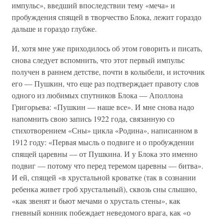
импульс», введший впоследствии тему «меча» и
пробуждения спящей в творчество Блока, лежит гораздо
дальше и гораздо глубже.
И, хотя мне уже приходилось об этом говорить и писать,
снова следует вспомнить, что этот первый импульс
получен в раннем детстве, почти в колыбели, и источник
его — Пушкин, что еще раз подтверждает правоту слов
одного из любимых спутников Блока — Аполлона
Григорьева: «Пушкин — наше все». И мне снова надо
напомнить свою запись 1922 года, связанную со
стихотворением «Сны» цикла «Родина», написанном в
1912 году: «Первая мысль о подвиге и о пробуждении
спящей царевны — от Пушкина. И у Блока это именно
подвиг — потому что перед теремом царевны — битва».
И ей, спящей «в хрустальной кроватке (так в сознании
ребенка живет гроб хрустальный), сквозь сны слышно,
«как звенят и бьют мечами о хрусталь стены», как
гневный конник побеждает неведомого врага, как «о