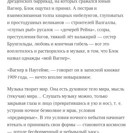
дрезденских баррикад, на которых сражался юный
Вагнер, Блок ощутил и принял. А пестрая и
взаимосвязанная толпа хищных нибелунгов, глуповатых
и простодушных великанов — строителей Валгаллы,
«глупых рыб» русалок — «дочерей Рейна», ссоры,
преступления богов, тяжкий лёт валькирий — сестер
Брунгильды, любовь и конечная гибель — все это
воплотилось и растворилось в музыке, в том, что Блок
назвал однажды «мой Вагнер».
«Вагнер в Наугейме, — говорит он в записной книжке
1909 года, — нечто вполне невыразимое.
Музыка творит мир. Она есть духовное тело мира, мысль
(текучая) мира… Слушать музыку можно, только
закрывая глаза и лицо (превратившись в ухо и нос), т. е.
устроив ночное безмолвие и мрак, условия
«предмирные». В эти условия ночного небытия начинает
втекать и принимать свои формы — становится космосом
— дотоле бесформенный и небывалый хаос».