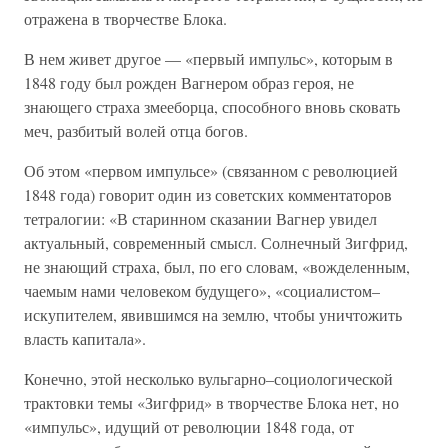
отражена в творчестве Блока.
В нем живет другое — «первый импульс», которым в
1848 году был рожден Вагнером образ героя, не
знающего страха змееборца, способного вновь сковать
меч, разбитый волей отца богов.
Об этом «первом импульсе» (связанном с революцией
1848 года) говорит один из советских комментаторов
тетралогии: «В старинном сказании Вагнер увидел
актуальный, современный смысл. Солнечный Зигфрид,
не знающий страха, был, по его словам, «вожделенным,
чаемым нами человеком будущего», «социалистом–
искупителем, явившимся на землю, чтобы уничтожить
власть капитала».
Конечно, этой несколько вульгарно–социологической
трактовки темы «Зигфрид» в творчестве Блока нет, но
«импульс», идущий от революции 1848 года, от