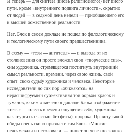
И теперь — для синтеза (вновь религиозного!) нет иного
пути, кроме «внутреннего подвига личности», скрытно
от людей — в седьмой день недели — приобщающего его
к высшей божественной реальности.
Нет, Блок в своем докладе не пошел по филологическому
и теологическому пути своего предшественника.
В схему — «тезы — антитезы» — и вывода от их
столкновения он просто вложил свои «творческие сны»,
сны художника, стремящегося постигнуть внутренний
смысл реальности, времени, через свою жизнь, свой
опыт, свою судьбу художника и человека. Некоторые
исследователи до сих пор «обижаются» на
нерасшифруемый субъективизм той борьбы красок и
туманов, каким отмечено в докладе Блока изображение
«тезы» — то есть времени ощущения себя, художника,
как теурга (к счастью, без фиты), пророка. Правоту такой
обиды очень скоро признал и сам Блок. «Многие
недоумевали и негодовали, — пишет он через несколько