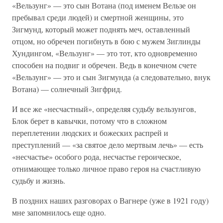
«Вельзунг» — это сын Вотана (под именем Вельзе он
пребывал среди людей) и смертной женщины, это
Зигмунд, который может поднять меч, оставленный
отцом, но обречен погибнуть в бою с мужем Зиглинды
Хундингом, «Вельзунг» — это тот, кто одновременно
способен на подвиг и обречен. Ведь в конечном счете
«Вельзунг» — это и сын Зигмунда (а следовательно, внук
Вотана) — солнечный Зигфрид.
И все же «несчастный», определяя судьбу вельзунгов,
Блок берет в кавычки, потому что в сложном
переплетении людских и божеских распрей и
преступлений — «за святое дело мертвым лечь» — есть
«несчастье» особого рода, несчастье героическое,
отнимающее только личное право героя на счастливую
судьбу и жизнь.
В поздних наших разговорах о Вагнере (уже в 1921 году)
мне запомнилось еще одно.