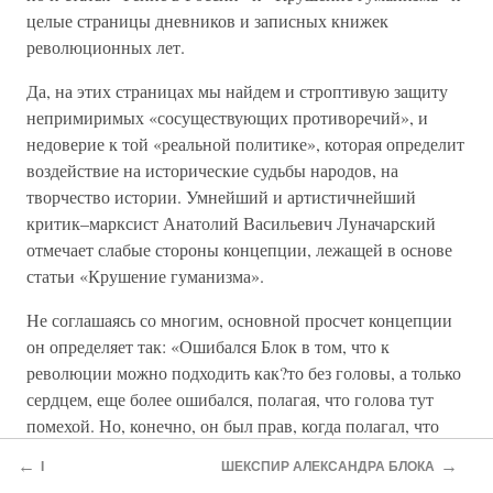
целые страницы дневников и записных книжек
революционных лет.
Да, на этих страницах мы найдем и строптивую защиту
непримиримых «сосуществующих противоречий», и
недоверие к той «реальной политике», которая определит
воздействие на исторические судьбы народов, на
творчество истории. Умнейший и артистичнейший
критик–марксист Анатолий Васильевич Луначарский
отмечает слабые стороны концепции, лежащей в основе
статьи «Крушение гуманизма».
Не соглашаясь со многим, основной просчет концепции
он определяет так: «Ошибался Блок в том, что к
революции можно подходить как?то без головы, а только
сердцем, еще более ошибался, полагая, что голова тут
помехой. Но, конечно, он был прав, когда полагал, что
революцию понимает и принимает только тот, кто не
←
→
I
ШЕКСПИР АЛЕКСАНДРА БЛОКА
только более или менее понимает ее умом, но кто видит в