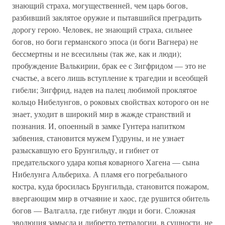
знающий страха, могущественней, чем царь богов,
разбивший заклятое оружие и пытавшийся преградить
дорогу герою. Человек, не знающий страха, сильнее
богов, но боги германского эпоса (и боги Вагнера) не
бессмертны и не всесильны (так же, как и люди);
пробуждение Валькирии, брак ее с Зигфридом — это не
счастье, а всего лишь вступление к трагедии и всеобщей
гибели; Зигфрид, надев на палец любимой проклятое
кольцо Нибелунгов, о роковых свойствах которого он не
знает, уходит в широкий мир в жажде странствий и
познания. И, опоенный в замке Гунтера напитком
забвения, становится мужем Гудруны, и не узнает
разыскавшую его Брунгильду, и гибнет от
предательского удара копья коварного Хагена — сына
Нибелунга Альбериха. А пламя его погребального
костра, куда бросилась Брунгильда, становится пожаром,
ввергающим мир в отчаяние и хаос, где рушится обитель
богов — Валгалла, где гибнут люди и боги. Сложная
эволюция замысла и либретто тетралогии, в сущности, не