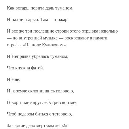
Как встарь, повита даль туманом,
И пахнет гарью. Там — пожар.
И все же три последние строки этого отрывка невольно
— по внутренней музыке — воскрешают в памяти
строфы «На поле Куликовом».
И Непрядва убралась туманом,
Что княжна фатой.
И еще:
И, к земле склонившись головою,
Говорит мне друг: «Остри свой меч,
Чтоб недаром биться с татарвою,
За святое дело мертвым лечь!»