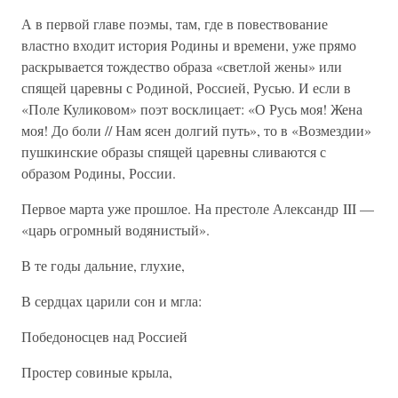
А в первой главе поэмы, там, где в повествование
властно входит история Родины и времени, уже прямо
раскрывается тождество образа «светлой жены» или
спящей царевны с Родиной, Россией, Русью. И если в
«Поле Куликовом» поэт восклицает: «О Русь моя! Жена
моя! До боли // Нам ясен долгий путь», то в «Возмездии»
пушкинские образы спящей царевны сливаются с
образом Родины, России.
Первое марта уже прошлое. На престоле Александр III —
«царь огромный водянистый».
В те годы дальние, глухие,
В сердцах царили сон и мгла:
Победоносцев над Россией
Простер совиные крыла,