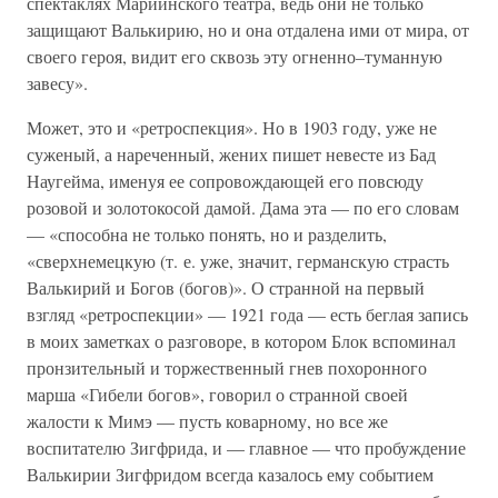
спектаклях Мариинского театра, ведь они не только
защищают Валькирию, но и она отдалена ими от мира, от
своего героя, видит его сквозь эту огненно–туманную
завесу».
Может, это и «ретроспекция». Но в 1903 году, уже не
суженый, а нареченный, жених пишет невесте из Бад
Наугейма, именуя ее сопровождающей его повсюду
розовой и золотокосой дамой. Дама эта — по его словам
— «способна не только понять, но и разделить,
«сверхнемецкую (т. е. уже, значит, германскую страсть
Валькирий и Богов (богов)». О странной на первый
взгляд «ретроспекции» — 1921 года — есть беглая запись
в моих заметках о разговоре, в котором Блок вспоминал
пронзительный и торжественный гнев похоронного
марша «Гибели богов», говорил о странной своей
жалости к Мимэ — пусть коварному, но все же
воспитателю Зигфрида, и — главное — что пробуждение
Валькирии Зигфридом всегда казалось ему событием