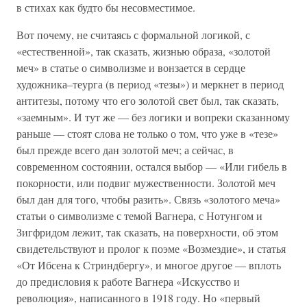
в стихах как будто бы несовместимое.
Вот почему, не считаясь с формальной логикой, с
«естественной», так сказать, жизнью образа, «золотой
меч» в статье о символизме и вонзается в сердце
художника–теурга (в период «тезы») и меркнет в период
антитезы, потому что его золотой свет был, так сказать,
«заемным». И тут же — без логики и вопреки сказанному
раньше — стоят слова не только о том, что уже в «тезе»
был прежде всего дан золотой меч; а сейчас, в
современном состоянии, остался выбор — «Или гибель в
покорности, или подвиг мужественности. Золотой меч
был дан для того, чтобы разить». Связь «золотого меча»
статьи о символизме с темой Вагнера, с Нотунгом и
Зигфридом лежит, так сказать, на поверхности, об этом
свидетельствуют и пролог к поэме «Возмездие», и статья
«От Ибсена к Стриндбергу», и многое другое — вплоть
до предисловия к работе Вагнера «Искусство и
революция», написанного в 1918 году. Но «первый