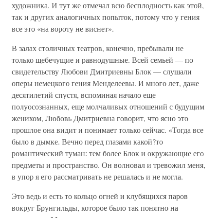
художника. И тут же отмечал всю бесплодность как этой,
так и других аналогичных попыток, потому что у гения
все это «на вороту не виснет».
В залах столичных театров, конечно, пребывали не
только щебечущие и равнодушные. Всей семьей — по
свидетельству Любови Дмитриевны Блок — слушали
оперы немецкого гения Менделеевы. И много лет, даже
десятилетий спустя, вспоминая начало еще
полуосознанных, еще молчаливых отношений с будущим
женихом, Любовь Дмитриевна говорит, что ясно это
прошлое она видит и понимает только сейчас. «Тогда все
было в дымке. Вечно перед глазами какой?то
романтический туман: тем более Блок и окружающие его
предметы и пространство. Он волновал и тревожил меня,
в упор я его рассматривать не решалась и не могла.
Это ведь и есть то кольцо огней и клубящихся паров
вокруг Брунгильды, которое было так понятно на