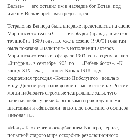
Вельзе» — его оставил им в наследие бог Вотан, под
именем Вельзе пребывая среди людей.
Тетралогия Вагнера была впервые представлена на сцене
Мариинского театра С. — Петербурга (правда, немецкой
труппой) в 1889 году. Но уже в сезоне 1900/01 года там
была показана «Валкирия» в исполнении актеров
Мариинского театра; в феврале 1903–го на сцену вышел
«Зигфрид», в сентябре 1903–го — «Гибель богов». «К
концу XIX века, — пишет Блок в 1918 году, —
социальная трагедия «Кольцо Нибелунгов» вошла в
моду. Долгий ряд годов до войны мы в столицах России
могли наблюдать огромные театральные залы, туго
набитые щебечущими барыньками и равнодушными
штатскими и офицерами, вплоть до последнего офицера
Николая II».
«Моду» Блок считал оскорблением Вагнера, вернее,
попыткой старого мира оскорбить революционного