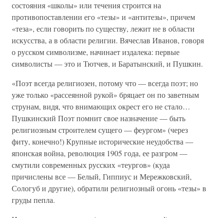
состояния «школы» или течения строится на
противопоставлении его «тезы» и «антитезы», причем
«теза», если говорить по существу, лежит не в области
искусства, а в области религии. Вячеслав Иванов, говоря
о русском символизме, начинает издалека: первые
символисты — это и Тютчев, и Баратынский, и Пушкин.
«Поэт всегда религиозен, потому что — всегда поэт; но
уже только «рассеянной рукой» бряцает он по заветным
струнам, видя, что внимающих окрест его не стало…
Пушкинский Поэт помнит свое назначение — быть
религиозным строителем сущего — феургом» (через
фиту, конечно!) Крупные исторические неудобства —
японская война, революция 1905 года, ее разгром —
смутили современных русских «теургов» (куда
причислены все — Белый, Гиппиус и Мережковский,
Сологуб и другие), обратили религиозный огонь «тезы» в
груды пепла.