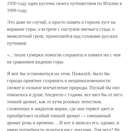
1920 году один кусочек своего путешествия по Италии в
1909 году.
Это даже не случай, а просто память о горном луге на
вершине горы, о встрече с пастухом овечьего стада, о
мимолетной грозе, пронесшейся над головами русских
путников:
«…тихие сумерки помогли сохранить в памяти ни с чем
не сравнимое видение горы.
Я мог бы остановиться на этом. Пожалуй, было бы
гораздо приятнее сохранить в неприкосновенности
свежее и сильное впечатление природы. Пускай бы оно
покоилось в душе, бледнело с годами, все шел бы от него
тонкий аромат, как от кучи розовых лепестков,
сложенных в закрытом ящике, где они теряют цвет и
приобретают особый тонкий аромат — смешанный
аромат розы и времени… И вот я записал его, однако, и
имею потребность делиться им с другими. Для чего? Не