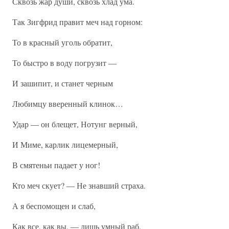
Сквозь жар души, сквозь хлад ума.
Так Зигфрид правит меч над горном:
То в красный уголь обратит,
То быстро в воду погрузит —
И зашипит, и станет черным
Любимцу вверенный клинок…
Удар — он блещет, Нотунг верный,
И Миме, карлик лицемерный,
В смятеньи падает у ног!
Кто меч скует? — Не знавший страха.
А я беспомощен и слаб,
Как все, как вы, — лишь умный раб,