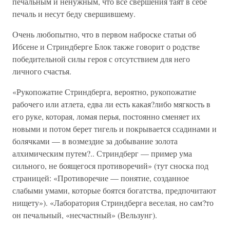
печальным и ненужным, что все свершения таят в себе
печаль и несут беду свершившему.
Очень любопытно, что в первом наброске статьи об
Ибсене и Стриндберге Блок также говорит о родстве
победительной силы героя с отсутствием для него
личного счастья.
«Рукопожатие Стриндберга, вероятно, рукопожатие
рабочего или атлета, едва ли есть какая?либо мягкость в
его руке, которая, ломая перья, постоянно сменяет их
новыми и потом берет тигель и покрывается ссадинами и
болячками — в возмездие за добывание золота
алхимическим путем?.. Стриндберг — пример ума
сильного, не боящегося противоречий» (тут сноска под
страницей: «Противоречие — понятие, созданное
слабыми умами, которые боятся богатства, предпочитают
нищету»). «Лаборатория Стриндберга веселая, но сам?то
он печальный, «несчастный» (Вельзунг).