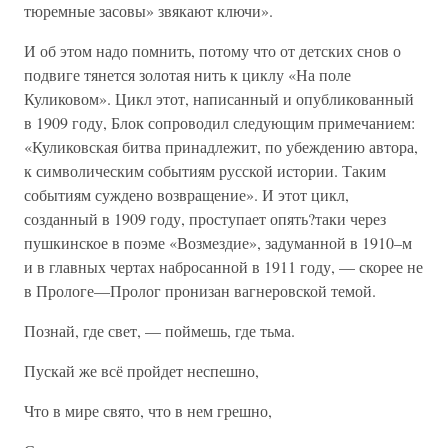
тюремные засовы» звякают ключи».
И об этом надо помнить, потому что от детских снов о
подвиге тянется золотая нить к циклу «На поле
Куликовом». Цикл этот, написанный и опубликованный
в 1909 году, Блок сопроводил следующим примечанием:
«Куликовская битва принадлежит, по убеждению автора,
к символическим событиям русской истории. Таким
событиям суждено возвращение». И этот цикл,
созданный в 1909 году, проступает опять?таки через
пушкинское в поэме «Возмездие», задуманной в 1910–м
и в главных чертах набросанной в 1911 году, — скорее не
в Прологе—Пролог пронизан вагнеровской темой.
Познай, где свет, — поймешь, где тьма.
Пускай же всё пройдет неспешно,
Что в мире свято, что в нем грешно,