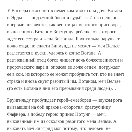
У Вагнера (этого нет в немецком эпосе) она дочь Вотана
и Эрды — «подземной богини судьбы». И на сцене она
впервые появляется как вестница смертного приговора,
вынесенного Вотаном Зигмунду, ребенка от которого
ждет его сестра и жена Зиглинда. Брунгильда нарушает
волю отца, но спасти Зигмунда не может — меч Вельзе
разлетается в куски, ударясь о копье Вотана. А
разгневанный отец богов лишает дочь божественности и
пророческого дара и, опоясав ее ложе огнем, погружает
ее в сон, из которого ее может пробудить тот, кто не знает
страха и вновь скует разбитый им, Вотаном, меч Вельзе
(то есть Вотана в дни его пребывания среди людей)…
Брунгильду пробуждает герой–змееборец — звуком рога
вызвавший на бой дракона–оборотня, братоубийцу
Фафнера, а победу герою принес Нотунг — меч,
выкованный им из осколков разбитого меча Вельзе. А
выковать меч Зигфрид мог потому, что человек, не