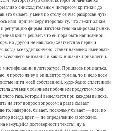
резгливо-снисходительным интересом критики) до
ак это бывает: у меня по столу сейчас разбросан чуть
зуюсь ими, причем беру второпях ту, что лежит ближе,
р и репутацию фирмы-изготовителя на мировом рынке.
ередная книга решает, что ей пора быть написанной:
ора, но другой не нашлось) хватается за первый
, когда все будет кончено, станет нахально именовать
ть всеобщего внимания и каких-никаких привилегий.
о мистификации в литературе. Пришлось признаться,
аю: я просто живу в эпицентре тумана, то и дело всем
ристые нити моей собственной, худо-бедно сплетенной
 стала для меня обычным побочным продуктом моей
кислого газа, который выделяется при каждом выдохе.
ть на этот вопрос вопросом: а разве бывает
-то, наверное, бывает, поскольку бывает — все; но
ератор всегда врет — по определению (возможно,
а кажущейся достоверности текста); ну а
сделать эту ложь осознанной. Не забываться. Знать