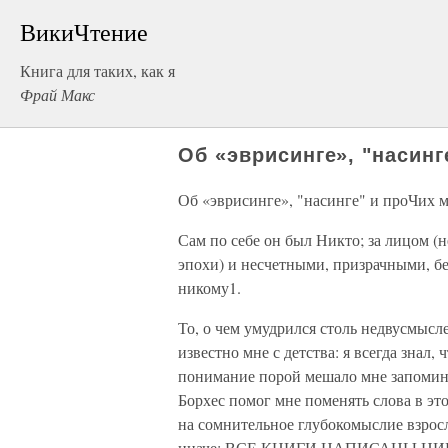
ВикиЧтение
Книга для таких, как я
Фрай Макс
Об «эврисинге», "насин
Об «эврисинге», "насинге" и проЧих
Сам по себе он был Никто; за лицом (
эпохи) и несчетными, призрачными, б
никому1.
То, о чем умудрился столь недвусмысле
известно мне с детства: я всегда з
понимание порой мешало мне запомина
Борхес помог мне поменять слова в эт
на сомнительное глубокомыслие взрос
иначе: ВСЕ КНИГИ НАПИСАНЫ НИКЕМ.