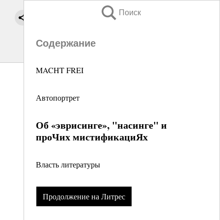
Поиск
Содержание
MACHT FREI
Автопортрет
Об «эврисинге», "насинге" и
проЧих мистификациЯх
Власть литературы
Продолжение на Литрес