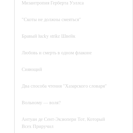
Мизантропия Герберта Уэллса
"Скоты не должны смеяться"
Бравый lucky strike Швейк
Любовь и смерть в одном флаконе
Сияющий
Два способа чтения "Хазарского словаря"
Вольному — воля?
Антуан де Сент-Экзюпери Тот, Который
Всех Приручил