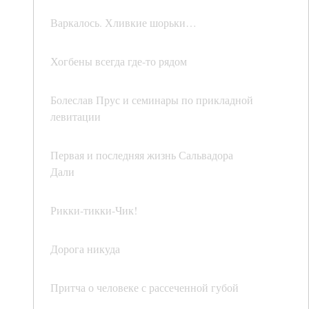
Варкалось. Хливкие шорьки…
Хогбены всегда где-то рядом
Болеслав Прус и семинары по прикладной
левитации
Первая и последняя жизнь Сальвадора
Дали
Рикки-тикки-Чик!
Дорога никуда
Притча о человеке с рассеченной губой