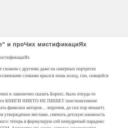
ге" и проЧих мистификациЯх
 мистификациЯх
не схожим с другими даже на скверных портретах
ессвязными словами крылся лишь холод, сон, снящийся
нно и лаконично сказать Борхес, было откуда-то
нал, что КНИГИ НИКТО НЕ ПИШЕТ (инстинктивное
ть фамилии авторов… впрочем, до сих пор мешает).
ом утверждении местами, сменить детскую наивность
лого: теперь я формулирую сей немудреный парадокс
 Авторство (то самое, которое оплачивается