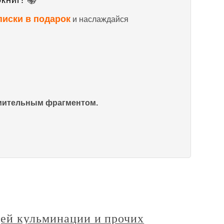
книг! 📚
писки в подарок
и наслаждайся
омительным фрагментом.
щей кульминации и прочих