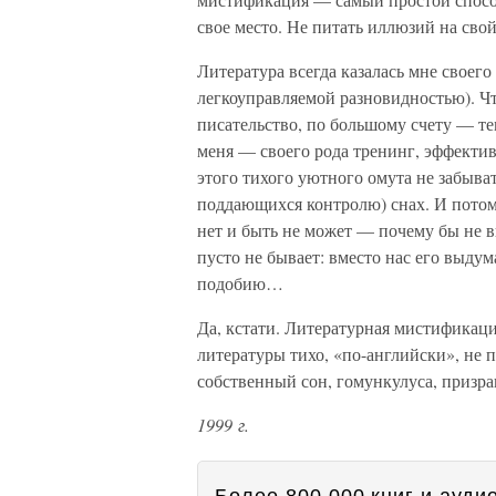
свое место. Не питать иллюзий на свой
Литература всегда казалась мне своег
легкоуправляемой разновидностью). Ч
писательство, по большому счету — т
меня — своего рода тренинг, эффекти
этого тихого уютного омута не забыват
поддающихся контролю) снах. И потом
нет и быть не может — почему бы не в
пусто не бывает: вместо нас его выдум
подобию…
Да, кстати. Литературная мистификац
литературы тихо, «по-английски», не 
собственный сон, гомункулуса, призр
1999 г.