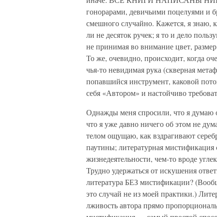
гонорарами, девичьими поцелуями и б
смешного случайно. Кажется, я знаю, к
ли не десяток ручек; я то и дело поль
не принимая во внимание цвет, разме
То же, очевидно, происходит, когда оч
чья-то невидимая рука (скверная метаф
попавшийся инструмент, каковой потом
себя «Автором» и настойчиво требова
Однажды меня спросили, что я думаю 
что я уже давно ничего об этом не дум
телом ощущаю, как вздрагивают сереб
паутины; литературная мистификация
жизнедеятельности, чем-то вроде угле
Трудно удержаться от искушения ответи
литература БЕЗ мистификации? (Вообще
это случай не из моей практики.) Лит
лживость автора прямо пропорциональн
мистификация — самый простой способ 