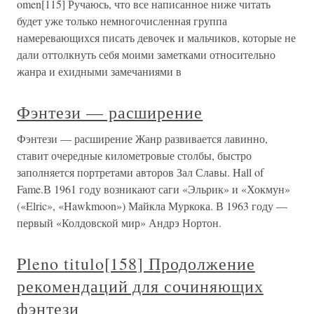
omen[115] Ручаюсь, что все написанное ниже читать
будет уже только немногочисленная группа
намеревающихся писать девочек и мальчиков, которые не
дали оттолкнуть себя моими заметками относительно
жанра и ехидными замечаниями в
Фэнтези — расширение
Фэнтези — расширение Жанр развивается лавинно,
ставит очередные километровые столбы, быстро
заполняется портретами авторов Зал Славы. Hall of
Fame.В 1961 году возникают саги «Эльрик» и «Хокмун»
(«Elric», «Hawkmoon») Майкла Муркока. В 1963 году —
первый «Колдовской мир» Андрэ Нортон.
Pleno titulo[158] Продолжение
рекомендаций для сочиняющих
фэнтези