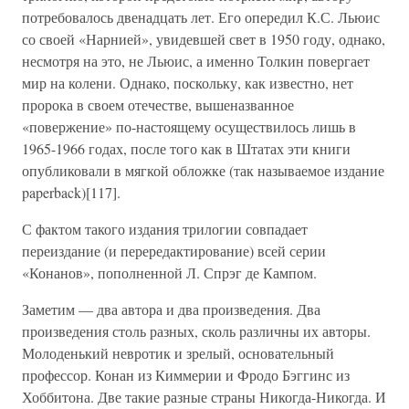
потребовалось двенадцать лет. Его опередил К.С. Льюис
со своей «Нарнией», увидевшей свет в 1950 году, однако,
несмотря на это, не Льюис, а именно Толкин повергает
мир на колени. Однако, поскольку, как известно, нет
пророка в своем отечестве, вышеназванное
«повержение» по-настоящему осуществилось лишь в
1965-1966 годах, после того как в Штатах эти книги
опубликовали в мягкой обложке (так называемое издание
paperback)[117].
С фактом такого издания трилогии совпадает
переиздание (и перередактирование) всей серии
«Конанов», пополненной Л. Спрэг де Кампом.
Заметим — два автора и два произведения. Два
произведения столь разных, сколь различны их авторы.
Молоденький невротик и зрелый, основательный
профессор. Конан из Киммерии и Фродо Бэггинс из
Хоббитона. Две такие разные страны Никогда-Никогда. И