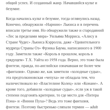
общий успех. И созданный жанр. Начавшийся культ и
безумие.
Когда начались культ и безумие, тогда оглянулись назад.
Конечно, обнаружили «Нарнию» Льюиса и в перечень
вписали третье имя. Но обнаружили также и стародавний
«Лес за пределами мира» Уильяма Морриса, «Алису в
Стране Чудес» Льюиса Кэрролла, даже «Удивительного
мудреца Страны Оз» Фрэнка Баума, написанного в 1900
году. Заметили также «Король в прошлом, король в
грядущем» Т.Х. Уайта из 1958 года. Верно, это тоже была
фэнтези, правда, по-английски означавшая не более чем
«фантазия». Однако же, как заметили «холодные судьи»,
эта предтолкиновская «чепуха» не обладала тем, что
наличествовало во «Властелине Колец» или «Конане». А
кроме того, добавили «холодные судьи», если уж в такой
степени подгонять критерии, то где место для «Питера
Пэна» и «Винни Пуха»? Ведь это тоже фантазия,
фэнтези. Поэтому быстренько сляпали термин — adult