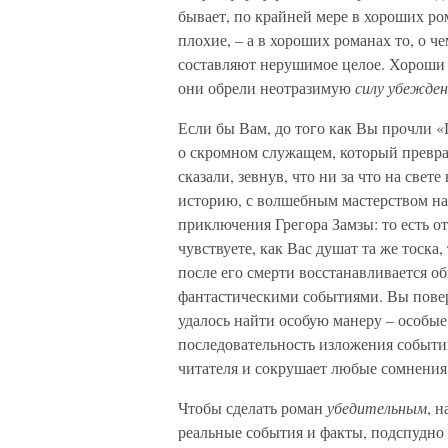
бывает, по крайней мере в хороших ром
плохие, – а в хороших романах то, о че
составляют нерушимое целое. Хороши 
они обрели неотразимую
силу убежден
Если бы Вам, до того как Вы прочли «
о скромном служащем, который превращ
сказали, зевнув, что ни за что на свет
историю, с волшебным мастерством на
приключения Грегора Замзы: то есть от
чувствуете, как Вас душат та же тоска,
после его смерти восстанавливается о
фантастическими событиями. Вы повер
удалось найти особую манеру – особые 
последовательность изложения событий
читателя и сокрушает любые сомнения
Чтобы сделать роман
убедительным
, 
реальные события и факты, подспудно 