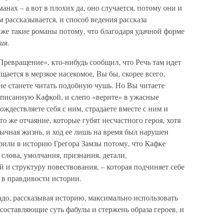
анах – а вот в плохих да, оно случается, потому они и
м рассказывается, и способ ведения рассказа
же такие романы потому, что благодаря удачной форме
ия
.
Превращение», кто-нибудь сообщил, что Речь там идет
ается в мерзкое насекомое, Вы бы, скорее всего,
е не станете читать подобную чушь. Но Вы читаете
писанную Кафкой, и слепо «верите» в ужасные
ождествляете себя с ним, страдаете вместе с ним и
 то же отчаяние, которые губят несчастного героя, хотя
бычная жизнь, и ход ее лишь на время был нарушен
или в историю Грегора Замзы потому, что Кафке
слова, умолчания, признания, детали,
 и структуру повествования, – которая подчиняет себе
 в правдивости истории.
надо, рассказывая историю, максимально использовать
составляющие суть фабулы и стержень образа героев, и