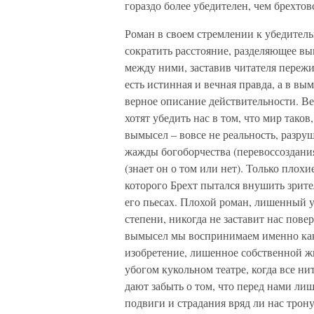
гораздо более убедителен, чем брехтов
Роман в своем стремлении к убедител
сократить расстояние, разделяющее вы
между ними, заставив читателя пережи
есть истинная и вечная правда, а в вы
верное описание действительности. Ве
хотят убедить нас в том, что мир тако
вымысел – вовсе не реальность, разру
жажды богоборчества (перевоссоздани
(знает он о том или нет). Только пло
которого Брехт пытался внушить зрит
его пьесах. Плохой роман, лишенный 
степени, никогда не заставит нас пов
вымысел мы воспринимаем именно как
изобретение, лишенное собственной жи
убогом кукольном театре, когда все ни
дают забыть о том, что перед нами ли
подвиги и страдания вряд ли нас трону