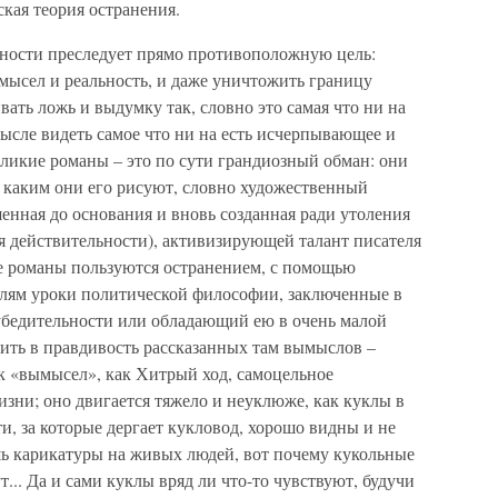
ская теория остранения.
ьности преследует прямо противоположную цель:
мысел и реальность, и даже уничтожить границу
вать ложь и выдумку так, словно это самая что ни на
мысле видеть самое что ни на есть исчерпывающее и
ликие романы – это по сути грандиозный обман: они
в, каким они его рисуют, словно художественный
шенная до основания и вновь созданная ради утоления
я действительности), активизирующей талант писателя
хие романы пользуются остранением, с помощью
елям уроки политической философии, заключенные в
убедительности или обладающий ею в очень малой
ерить в правдивость рассказанных там вымыслов –
 «вымысел», как Хитрый ход, самоцельное
зни; оно двигается тяжело и неуклюже, как куклы в
ти, за которые дергает кукловод, хорошо видны и не
шь карикатуры на живых людей, вот почему кукольные
т... Да и сами куклы вряд ли что-то чувствуют, будучи