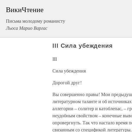
ВикиЧтение
Письма молодому романисту
Льоса Марио Варгас
III Сила убеждения
III
Сила убеждения
Дорогой друг!
Вы совершенно правы! Мои предыдущи
литературном таланте и об источниках,
аллегории – солитер и катоблепас, – 
неудобным свойством – конечные выво
опровергнуть. Так что настало время п
связанным со спецификой литературы.