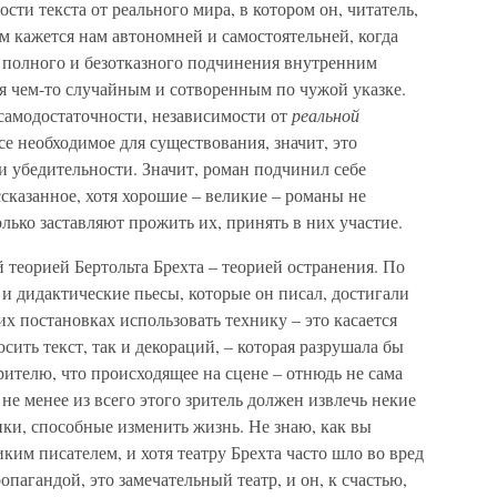
сти текста от реального мира, в котором он, читатель,
ем кажется нам автономней и самостоятельней, когда
е полного и безотказного подчинения внутренним
я чем-то случайным и сотворенным по чужой указке.
 самодостаточности, независимости от
реальной
все необходимое для существования, значит, это
 убедительности. Значит, роман подчинил себе
ссказанное, хотя хорошие – великие – романы не
лько заставляют прожить их, принять в них участие.
й теорией Бертольта Брехта – теорией остранения. По
 и дидактические пьесы, которые он писал, достигали
х постановках использовать технику – это касается
ить текст, так и декораций, – которая разрушала бы
ителю, что происходящее на сцене – отнюдь не сама
м не менее из всего этого зритель должен извлечь некие
ки, способные изменить жизнь. Не знаю, как вы
иким писателем, и хотя театру Брехта часто шло во вред
пагандой, это замечательный театр, и он, к счастью,