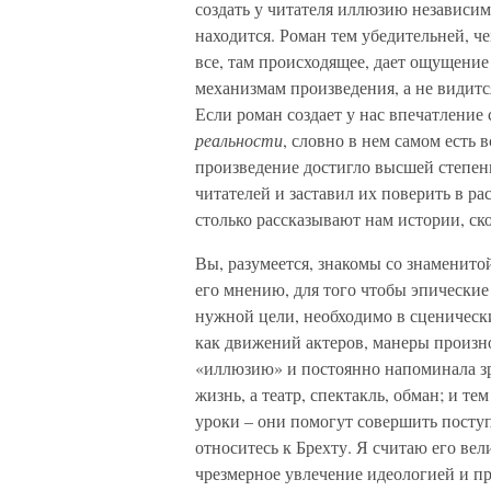
создать у читателя иллюзию независимо
находится. Роман тем убедительней, ч
все, там происходящее, дает ощущени
механизмам произведения, а не видитс
Если роман создает у нас впечатление
реальности
, словно в нем самом есть 
произведение достигло высшей степени
читателей и заставил их поверить в ра
столько рассказывают нам истории, ско
Вы, разумеется, знакомы со знаменито
его мнению, для того чтобы эпические
нужной цели, необходимо в сценически
как движений актеров, манеры произнос
«иллюзию» и постоянно напоминала зр
жизнь, а театр, спектакль, обман; и те
уроки – они помогут совершить поступ
относитесь к Брехту. Я считаю его вел
чрезмерное увлечение идеологией и про