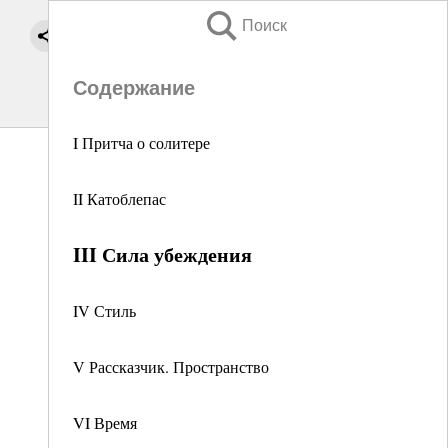
Поиск
Содержание
I Притча о солитере
II Катоблепас
III Сила убеждения
IV Стиль
V Рассказчик. Пространство
VI Время