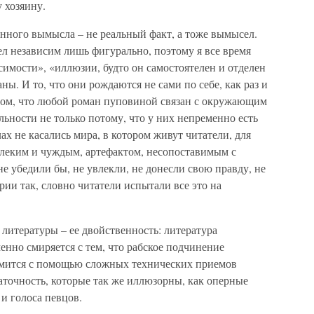
 хозяину.
нного вымысла – не реальный факт, а тоже вымысел.
л независим лишь фигурально, поэтому я все время
симости», «иллюзии, будто он самостоятелен и отделен
ы. И то, что они рождаются не сами по себе, как раз и
 том, что любой роман пуповиной связан с окружающим
льности не только потому, что у них непременно есть
ах не касались мира, в котором живут читатели, для
алеким и чуждым, артефактом, несопоставимым с
е убедили бы, не увлекли, не донесли свою правду, не
рии так, словно читатели испытали все это на
литературы – ее двойственность: литература
енно смиряется с тем, что рабское подчинение
емится с помощью сложных технических приемов
аточность, которые так же иллюзорны, как оперные
и голоса певцов.