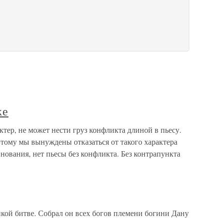
же
ктер, не может нести груз конфликта длиной в пьесу.
тому мы вынуждены отказаться от такого характера
внования, нет пьесы без конфликта. Без контрапункта
икой битве. Собрал он всех богов племени богини Дану