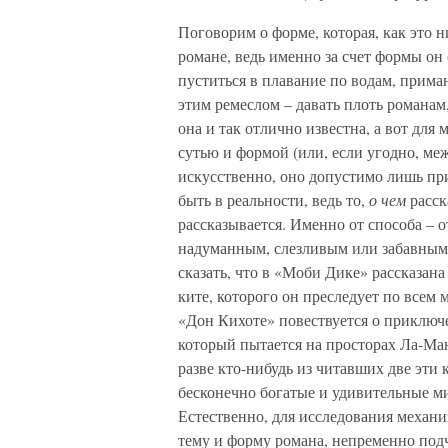
Поговорим о форме, которая, как это ни
романе, ведь именно за счет формы он
пуститься в плавание по водам, приман
этим ремеслом – давать плоть романам
она и так отлично известна, а вот для
сутью и формой (или, если угодно, ме
искусственно, оно допустимо лишь при
быть в реальности, ведь то,
о чем
расск
рассказывается. Именно от способа – 
надуманным, слезливым или забавным,
сказать, что в «Моби Дике» рассказан
ките, которого он преследует по всем м
«Дон Кихоте» повествуется о приключ
который пытается на просторах Ла-Ма
разве кто-нибудь из читавших две эти
бесконечно богатые и удивительные м
Естественно, для исследования механ
тему и форму романа, непременно подч