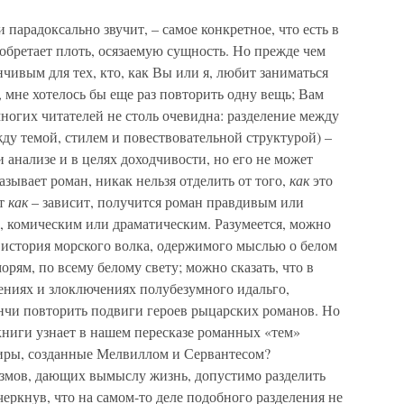
 парадоксально звучит, – самое конкретное, что есть в
 обретает плоть, осязаемую сущность. Но прежде чем
чивым для тех, кто, как Вы или я, любит заниматься
, мне хотелось бы еще раз повторить одну вещь; Вам
 многих читателей не столь очевидна: разделение между
жду темой, стилем и повествовательной структурой) –
 анализе и в целях доходчивости, но его не может
азывает роман, никак нельзя отделить от того,
как
это
от
как
– зависит, получится роман правдивым или
 комическим или драматическим. Разумеется, можно
а история морского волка, одержимого мыслью о белом
орям, по всему белому свету; можно сказать, что в
ениях и злоключениях полубезумного идальго,
нчи повторить подвиги героев рыцарских романов. Но
 книги узнает в нашем пересказе романных «тем»
иры, созданные Мелвиллом и Сервантесом?
измов, дающих вымыслу жизнь, допустимо разделить
еркнув, что на самом-то деле подобного разделения не