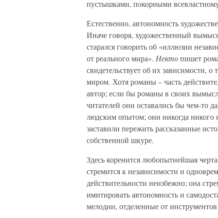
пустышками, покорными всевластному
Естественно, автономность художестве
Иначе говоря, художественный вымысе
старался говорить об «иллюзии незави
от реального мира».
Некто
пишет роман
свидетельствует об их зависимости, о
миром. Хотя романы – часть действите
автор; если бы романы в своих вымысл
читателей они оставались бы чем-то д
людским опытом; они никогда никого н
заставили пережить рассказанные исто
собственной шкуре.
Здесь коренится любопытнейшая черта 
стремится к независимости и одноврем
действительности неизбежно; она стр
имитировать автономность и самодост
мелодии, отделенные от инструментов 