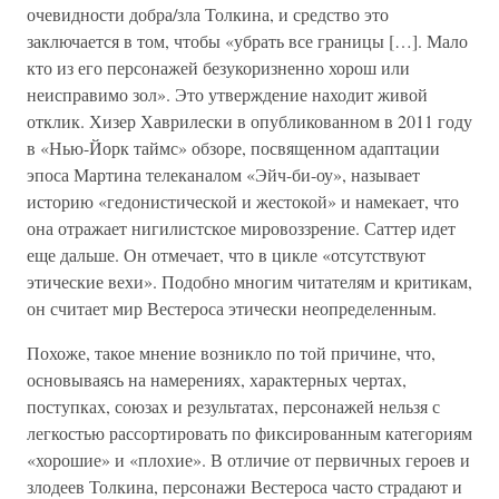
очевидности добра/зла Толкина, и средство это
заключается в том, чтобы «убрать все границы […]. Мало
кто из его персонажей безукоризненно хорош или
неисправимо зол». Это утверждение находит живой
отклик. Хизер Хаврилески в опубликованном в 2011 году
в «Нью-Йорк таймс» обзоре, посвященном адаптации
эпоса Мартина телеканалом «Эйч-би-оу», называет
историю «гедонистической и жестокой» и намекает, что
она отражает нигилистское мировоззрение. Саттер идет
еще дальше. Он отмечает, что в цикле «отсутствуют
этические вехи». Подобно многим читателям и критикам,
он считает мир Вестероса этически неопределенным.
Похоже, такое мнение возникло по той причине, что,
основываясь на намерениях, характерных чертах,
поступках, союзах и результатах, персонажей нельзя с
легкостью рассортировать по фиксированным категориям
«хорошие» и «плохие». В отличие от первичных героев и
злодеев Толкина, персонажи Вестероса часто страдают и