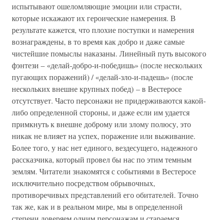
испытывают ошеломляющие эмоции или страсти,
которые искажают их героические намерения. В
результате кажется, что плохие поступки и намерения
вознаграждены, в то время как добро и даже самые
чистейшие помыслы наказаны. Линейный путь высокого
фэнтези – «делай-добро-и-победишь» (после нескольких
пугающих поражений) / «делай-зло-и-падешь» (после
нескольких внешне крупных побед) – в Вестеросе
отсутствует. Часто персонажи не придерживаются какой-
либо определенной стороны, и даже если им удается
примкнуть к внешне доброму или злому полюсу, это
никак не влияет на успех, поражение или выживание.
Более того, у нас нет единого, вездесущего, надежного
рассказчика, который провел бы нас по этим темным
землям. Читатели знакомятся с событиями в Вестеросе
исключительно посредством обрывочных,
противоречивых представлений его обитателей. Точно
так же, как и в реальном мире, мы в определенной
степени доверяем одним персонажам и стараемся