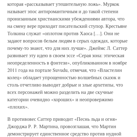
которая «рассказывает утешительную ложь». Муркок
называет эпос антиромантичным и до такой степени
пронизанным христианскими убеждениями автора, что
на смену вере приходит писательский ступор. Крестьяне
Толкина служат «оплотом против Хаоса […]. Они не
задают вопросов белым людям в серых одеждах, которые
почему-то знают, что для них лучше». Джеймс Л. Саттер
развивает эту идею в своем эссе «Серая зона: этическая
неопределенность в фэнтези», опубликованном в ноябре
2011 года на портале Suvudu, отмечая, что «Властелин
колец» обладает упрощенностью волшебных сказок и
столь отчетливо выводит добрые и злые архетипы, что
всех персонажей можно разделить на две скучные
категории очевидно «хороших» и неопровержимо
«плохих».
В противовес Саттер приводит «Песнь льда и огня»
Джорджа Р. Р. Мартина, провозглашая, что Мартин
демонстрирует единственное средство против нудной