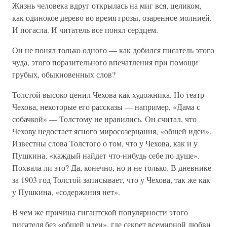
Жизнь человека вдруг открылась на миг вся, целиком,
как одинокое дерево во время грозы, озаренное молнией.
И погасла. И читатель все понял сердцем.
Он не понял только одного — как добился писатель этого
чуда, этого поразительного впечатления при помощи
грубых, обыкновенных слов?
Толстой высоко ценил Чехова как художника. Но театр
Чехова, некоторые его рассказы — например, «Дама с
собачкой» — Толстому не нравились. Он считал, что
Чехову недостает ясного миросозерцания, «общей идеи».
Известны слова Толстого о том, что у Чехова, как и у
Пушкина, «каждый найдет что-нибудь себе по душе».
Похвала ли это? Да, конечно, но и не только. В дневнике
за 1903 год Толстой записывает, что у Чехова, так же как
у Пушкина, «содержания нет».
В чем же причина гигантской популярности этого
писателя без «общей идеи», где секрет всемирной любви