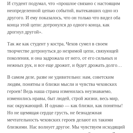
И студент подумал, что «прошлое связано с настоящим
неопределенной цепью событий, вытекавших одно из
другого. И ему показалось, что он только что видел оба
конца этой цепи: дотронулся до одного конца, как
дрогнул другой».
Так же как студент у костра, Чехов сумел в своем
творчестве дотронуться до незримой цепи, связующей
поколения, и она задрожала от него, от его сильных и
нежных рук, и все еще дрожит, и будет дрожать долго…
В самом деле, разве не удивительно: нам, советским
людям, понятны и близки мысли и чувства чеховских
героев! Ведь наша страна изменилась неузнаваемо,
изменились нравы, быт людей, строй жизни, весь мир,
нас окружающий. И однако — как близки, как понятны!
Но не щемящая сердце грусть, не безнадежная
мечтательность чеховских героев делают их такими
близкими. Нас волнует другое. Мы чувствуем исходящий