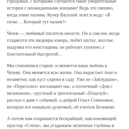
городовые, с которыми случаются такие уморительные
истории с неожиданными концами! Ведь это смешно,
когда ловят налима. Кучер Василий лезет в воду: «Я
сичас… Который тут налим?»
Чехов — любимый писатель юности. Он и сам юн, когда
создаются эти шедевры юмора, любит шутку, веселье,
выдумка его неистощима, он работает упоенно, с
блистательной быстротой…
Мы становимся старше, и меняется наша любовь к
Чехову. Она меняется всю жизнь. Она вырастает тихо и
незаметно, как куст сирени в саду. Уже не «Заблудшие»,
не «Пересолил» восхищают нас, а поэтичный «Дом с
мезонином», грустный и трогательный «Поцелуй»,
рассказ о даме с собачкой, о доброй Ольге Семеновне,
которую все называли душечкой, об учителе Беликове.
А потом нам открывается бескрайний, ошеломляющий
простор «Степи», мы угадываем затаенные глубины в