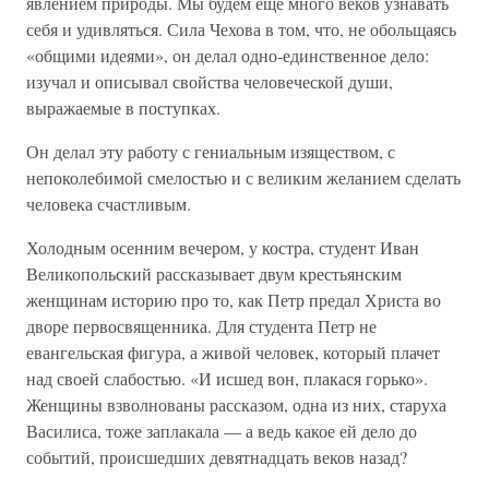
явлением природы. Мы будем еще много веков узнавать
себя и удивляться. Сила Чехова в том, что, не обольщаясь
«общими идеями», он делал одно-единственное дело:
изучал и описывал свойства человеческой души,
выражаемые в поступках.
Он делал эту работу с гениальным изяществом, с
непоколебимой смелостью и с великим желанием сделать
человека счастливым.
Холодным осенним вечером, у костра, студент Иван
Великопольский рассказывает двум крестьянским
женщинам историю про то, как Петр предал Христа во
дворе первосвященника. Для студента Петр не
евангельская фигура, а живой человек, который плачет
над своей слабостью. «И исшед вон, плакася горько».
Женщины взволнованы рассказом, одна из них, старуха
Василиса, тоже заплакала — а ведь какое ей дело до
событий, происшедших девятнадцать веков назад?