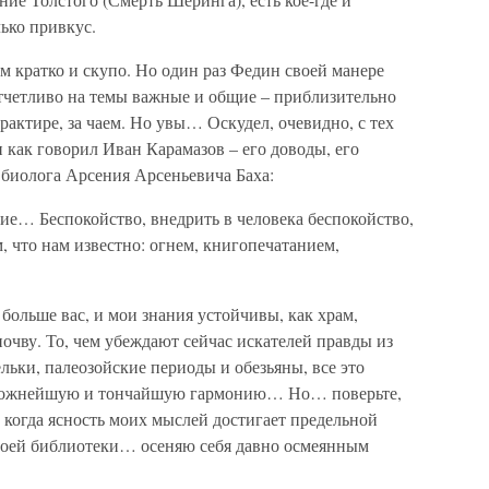
лько привкус.
ом кратко и скупо. Но один раз Федин своей манере
отчетливо на темы важные и общие – приблизительно
рактире, за чаем. Но увы… Оскудел, очевидно, с тех
и как говорил Иван Карамазов – его доводы, его
 биолога Арсения Арсеньевича Баха:
ие… Беспокойство, внедрить в человека беспокойство,
, что нам известно: огнем, книгопечатанием,
 больше вас, и мои знания устойчивы, как храм,
почву. То, чем убеждают сейчас искателей правды из
льки, палеозойские периоды и обезьяны, все это
 сложнейшую и тончайшую гармонию… Но… поверьте,
 когда ясность моих мыслей достигает предельной
своей библиотеки… осеняю себя давно осмеянным