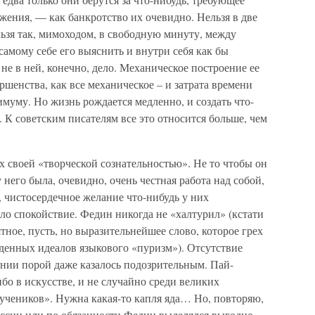
ения, — как банкротство их очевидно. Нельзя в две
ельзя так, мимоходом, в свободную минуту, между
 самому себе его выяснить и внутри себя как бы
 не в ней, конечно, дело. Механическое построение ее
ршенства, как все механическое – и затрата времени
муму. Но жизнь рождается медленно, и создать что-
 К советским писателям все это относится больше, чем
х своей «творческой сознательностью». Не то чтобы он
у него была, очевидно, очень честная работа над собой,
 чистосердечное желание что-нибудь у них
ло спокойствие. Федин никогда не «халтурил» (кстати
тное, пусть, но выразительнейшее слово, которое грех
денных идеалов языкового «пуризм»). Отсутствие
ании порой даже казалось подозрительным. Пай-
бо в искусстве, и не случайно среди великих
учеников». Нужна какая-то капля яда… Но, повторяю,
ессии или по обязанности Федин выделялся выгодно.