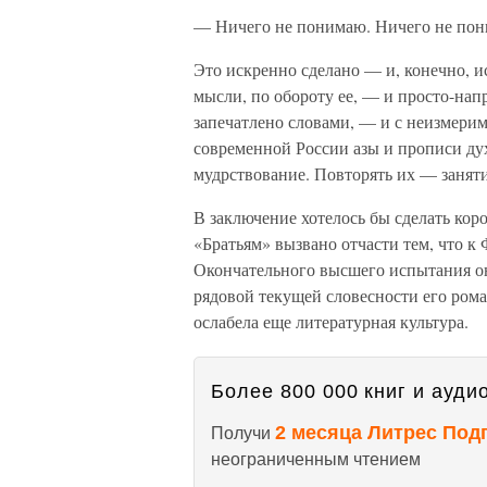
— Ничего не понимаю. Ничего не по
Это искренно сделано — и, конечно, и
мысли, по обороту ее, — и просто-напр
запечатлено словами, — и с неизмери
современной России азы и прописи дух
мудрствование. Повторять их — заняти
В заключение хотелось бы сделать кор
«Братьям» вызвано отчасти тем, что к
Окончательного высшего испытания он,
рядовой текущей словесности его рома
ослабела еще литературная культура.
Более 800 000 книг и аудио
2 месяца Литрес Под
Получи
неограниченным чтением