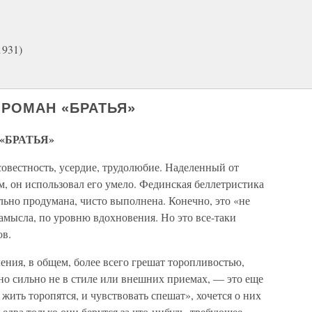
1931)
 РОМАН «БРАТЬЯ»
«БРАТЬЯ»
овестность, усердие, трудолюбие. Наделенный от
, он использовал его умело. Фединская беллетристика
ьно продумана, чисто выполнена. Конечно, это «не
замысла, по уровню вдохновения. Но это все-таки
ов.
ния, в общем, более всего грешат торопливостью,
о сильно не в стиле или внешних приемах, — это еще
жить торопятся, и чув­ствовать спешат», хочется о них
едва только они берутся за что-нибудь, требующее