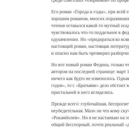
Его роман «Города и годы», при всей е
хорошим романом, многих поразившим
чтения оставался какой-то мутный осад
чувствовалось что-то поддельное в фе
одушевлении. Но «придираться ко всяк
настоящий роман, настоящая литератур
и опасно нам быть чрезмерно разборч
Но вот новый роман Федина, только ч
автором на последней странице: март 
ничего как будто не изменилось. Однак
годов», то с «Братьями» дело обстоит
пристальней в него вгляделись.
Прежде всего: глубочайшая, беспросвет
неубедительная. Мало ли что кому ску
«Рокамболем». Но я не настаиваю на э
общий бесспорный, почти реальный «д