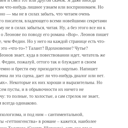
ам что-нибудь лишнее узнаем или воспринимаем. Но
рно — мы не в силах забыть, что читаем очень
го писателя, владеющего всеми новейшими секретами
у не в силах забыться, читая. Ну, а без этого все ни к
 о Леонове по поводу его романа «Вор». Леонов пишет
, чем Федин. Но у него на каждой странице есть что-
это «что-то»? Талант? Вдохновение? Чутье?
еонов знает, куда в повествовании идет, читатель же
т. Федин, пожалуй, оттого так и блуждает в своем
м темно и брести ему приходится ощупью. Напишет
ачна ли эта сцена, дает ли что-нибудь диалог или нет.
ьях». Некоторые их них хороши и выразительны. Но
сем пусты, и в обрывочности их ничего не
у: то полные, то холостые, а сам стрелок не знает,
м всегда одинаково.
ихологизма, и под ним – сантиментальной,
ты «геттингенства» в романе – кажется, наиболее
ние Толстого (Смерть Шеринга), есть кое-где и