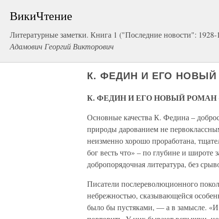
ВикиЧтение
Литературные заметки. Книга 1 ("Последние новости": 1928-
Адамович Георгий Викторович
К. ФЕДИН И ЕГО НОВЫЙ
К. ФЕДИН И ЕГО НОВЫЙ РОМАН 
Основные качества К. Федина – доброс
природы дарованием не первоклассным
неизменно хорошо проработана, тщател
бог весть что» – по глубине и широте 
добропорядочная литература, без срыв
Писатели послереволюционного поколе
небрежностью, сказывающейся особенн
было бы пустяками, — а в замысле. «И 
повторить. У них бывают вспышки, но 