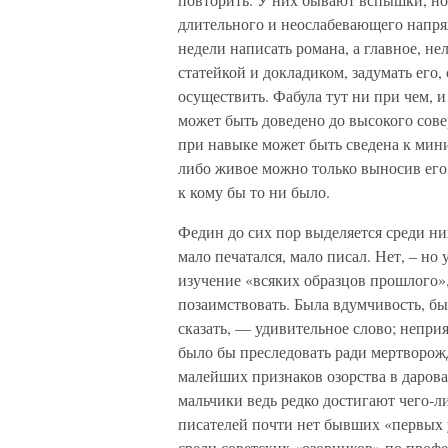
длительного и неослабевающего напряж
недели написать романа, а главное, н
статейкой и докладиком, задумать его,
осуществить. Фабула тут ни при чем, и
может быть доведено до высокого сове
при навыке может быть сведена к мини
либо живое можно только выносив его.
к кому бы то ни было.
Федин до сих пор выделяется среди ни
мало печатался, мало писал. Нет, – но 
изучение «всяких образцов прошлого»,
позаимствовать. Была вдумчивость, бы
сказать, — удивительное слово; неприя
было бы преследовать ради мертворож
малейших признаков озорства в даров
мальчики ведь редко достигают чего-ли
писателей почти нет бывших «первых 
среди советских «озорников» по проф