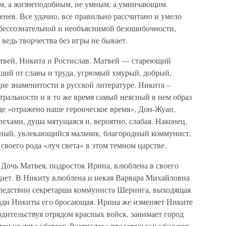
ым, а жизнеподобным, не умным, а умничающим.
енев. Все удачно, все правильно рассчитано и умело
 бессознательной и необъяснимой безошибочности,
А ведь творчества без игры не бывает.
атвей, Никита и Ростислав. Матвей — стареющий
вший от славы и труда, угрюмый хмурый, добрый,
ие знаменитости в русской литературе. Никита –
ральности и в то же время самый неясный в нем образ
е «отражено наше героическое время», Дон-Жуан,
ехами, душа мятущаяся и, вероятно, слабая. Наконец,
ятный, увлекающийся мальчик, благородный коммунист,
воего рода «луч света» в этом темном царстве.
Дочь Матвея, подросток Ирина, влюблена в своего
адает. В Никиту влюблена и некая Варвара Михайловна
следствии секретарша коммуниста Шеринга, выходящая
ради Никиты его бросающая. Ирина же изменяет Никите
одительствуя отрядом красных войск, занимает город
Отец от него убегает. Ростислава предательски убивают