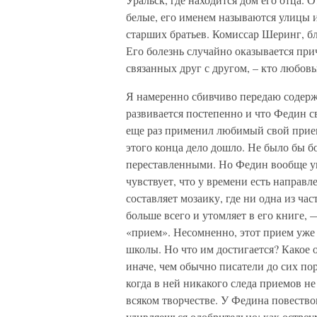
белые, его именем называются улицы и,
старших братьев. Комиссар Шеринг, бл
Его болезнь случайно оказывается пр
связанных друг с другом, – кто любов
Я намеренно сбивчиво передаю содержи
развивается постепенно и что Федин св
еще раз применил любимый свой прием:
этого конца дело дошло. Не было бы б
переставленными. Но Федин вообще ун
чувствует, что у времени есть направле
составляет мозаику, где ни одна из час
больше всего и утомляет в его книге,
«прием». Несомненно, этот прием уж
школы. Но что им достигается? Какое 
иначе, чем обычно писатели до сих пор
когда в ней никакого следа приемов не
всяком творчестве. У Федина повество
удивляешься одобрительно: как остроум