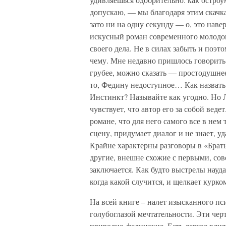
допускаю, — мы благодаря этим скачк
зато ни на одну секунду — о, это наве
искусный роман современного молодо
своего дела. Не в силах забыть и поэтом
чему. Мне недавно пришлось говорить
грубее, можно сказать — простодушнее
то, Федину недоступное… Как назвать 
Инстинкт? Называйте как угодно. Но Л
чувствует, что автор его за собой веде
романе, что для него самого все в не
сцену, придумает диалог и не знает, уд
Крайне характерны разговоры в «Брат
другие, внешне схожие с первыми, сов
заключается. Как будто выстрелы наудач
когда какой случится, и щелкает курко
На всей книге – налет изысканного пс
голубоглазой мечтательности. Эти чер
природно-фединские. Есть легкое влия