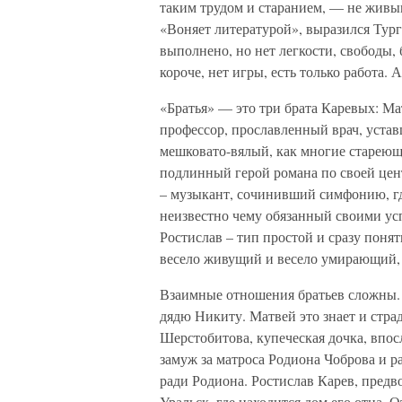
таким трудом и старанием, — не жив
«Воняет литературой», выразился Тург
выполнено, но нет легкости, свободы,
короче, нет игры, есть только работа. 
«Братья» — это три брата Каревых: М
профессор, прославленный врач, уста
мешковато-вялый, как многие стареющ
подлинный герой романа по своей цент
– музыкант, сочинивший симфонию, гд
неизвестно чему обязанный своими усп
Ростислав – тип простой и сразу пон
весело живущий и весело умирающий, с
Взаимные отношения братьев сложны. 
дядю Никиту. Матвей это знает и стр
Шерстобитова, купеческая дочка, впо
замуж за матроса Родиона Чоброва и 
ради Родиона. Ростислав Карев, предв
Уральск, где находится дом его отца. 