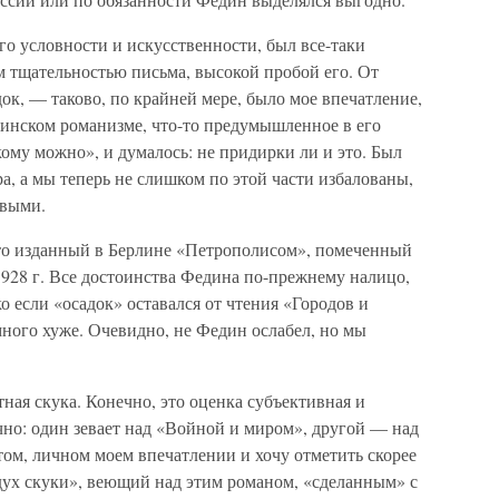
го условности и искусственности, был все-таки
 тщательностью письма, высокой пробой его. От
ок, — таково, по крайней мере, было мое впечатление,
динском романизме, что-то предумышленное в его
ому можно», и думалось: не придирки ли и это. Был
а, а мы теперь не слишком по этой части избалованы,
ивыми.
то изданный в Берлине «Петрополисом», помеченный
1928 г. Все достоинства Федина по-прежнему налицо,
о если «осадок» оставался от чтения «Городов и
 много хуже. Очевидно, не Федин ослабел, но мы
ная скука. Конечно, это оценка субъективная и
чно: один зевает над «Войной и миром», другой — над
том, личном моем впечатлении и хочу отметить скорее
ух скуки», веющий над этим романом, «сделанным» с