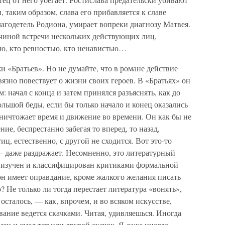
 таким образом, слава его прибавляется к славе
агодетель Родиона, умирает вопреки диагнозу Матвея.
ичиной встречи нескольких действующих лиц,
ью, кто ревностью, кто ненавистью…
 «Братьев». Но не думайте, что в романе действие
язно повествует о жизни своих героев. В «Братьях» он
 начал с конца и затем принялся разъяснять, как до
ольшой беды, если бы только начало и конец оказались
ичтожает время и движение во времени. Он как бы не
ние, беспрестанно забегая то вперед, то назад,
тиц, естественно, с другой не сходится. Вот это-то
 — даже раздражает. Несомненно, это литературный
е изучен и классифицирован критиками формальной
он имеет оправдание, кроме жалкого желания писать
? Не только ли тогда перестает литература «вонять»,
 осталось, — как, впрочем, и во всяком искусстве,
вание ведется скачками. Читая, удивляешься. Иногда
ен и смел тот или другой скачок. Я даже иногда