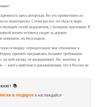
нимаю!
скренность здесь авторская. Но это примитивно по
осто неинтересно. Сотни раз все это было в мире
мо большей силой недоумения, с большим трагизмом. В
овной жизни человека сходят за дерзкое
е невинное, но бесплодное.
откую оговорку: отрицательное мое отношение к
 Федину принято предъявлять большие требования.
 на мой взгляд, не выдерживает. Но, конечно, в
н — книга заметная и доказывающая, что в России не
книг! 📚
писки в подарок
и наслаждайся