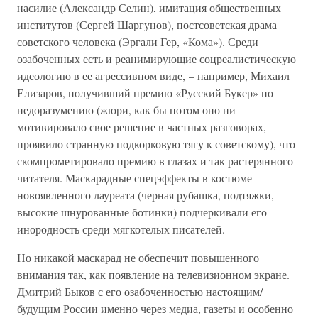
насилие (Александр Селин), имитация общественных
институтов (Сергей Шаргунов), постсоветская драма
советского человека (Эргали Гер, «Кома»). Среди
озабоченных есть и реанимирующие соцреалистическую
идеологию в ее агрессивном виде, – например, Михаил
Елизаров, получивший премию «Русский Букер» по
недоразумению (жюри, как бы потом оно ни
мотивировало свое решение в частных разговорах,
проявило странную подкорковую тягу к советскому), что
скомпрометировало премию в глазах и так растерянного
читателя. Маскарадные спецэффекты в костюме
новоявленного лауреата (черная рубашка, подтяжки,
высокие шнурованные ботинки) подчеркивали его
инородность среди мягкотелых писателей.
Но никакой маскарад не обеспечит повышенного
внимания так, как появление на телевизионном экране.
Дмитрий Быков с его озабоченностью настоящим/
будущим России именно через медиа, газеты и особенно