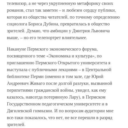
телевизор, а не через укрупненную метафорику своих
романов, стал так заметен – и любезен сердцу публики,
которая из общества читателей, по точному определению
социолога Бориса Дубина, превратилась в общество
зрителей. Думаю, что амбиции у Дмитрия Львовича
выше, – но его телепортрет влиятельнее.
Накануне Пермского экономического форума,
посвященного теме «Экономика и культура», по
приглашению Пермского Открытого университета я
выступала с публичными лекциями – в Центральной
библиотеке Перми (именно в том зале, где Юрий
Андреевич Живаго после долгой разлуки, вызванной
перипетиями гражданской войны, увидел, как ему
казалось, навсегда потерянную Лару), в Пермском
Государственном педагогическом университете и в
Дягилевской гимназии. И по вопросам аудитории мне
все-таки показалось, что нет, не все перешли в разряд
зрителей.