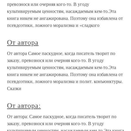
превознося или очерняя кого-то. В угоду
культивируемым ценностям, насаждаемым кем-то.Эта
книга никем не ангажирована. Поэтому она избавлена от
псевдоэтики, ложного морализма и «сладкого
От автора
От автора Самое паскудное, когда писатель творит по
заказу, превознося или очерняя кого-то. В угоду
культивируемым ценностям, насаждаемым кем-то.Эта
книга никем не ангажирована. Поэтому она избавлена от
псевдоэтики, ложного морализма и полит. конъюнктуры.
Сказки
От автора:
От автора: Самое паскудное, когда писатель творит по
заказу, превознося или очерняя кого-то. В угоду
культируемым ценностям, насаждаемым кем-то.Эта книга