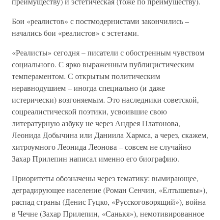
преимуществу) и эстетическая (тоже по преимуществу).
Бои «реалистов» с постмодернистами закончились –
начались бои «реалистов» с эстетами.
«Реалисты» сегодня – писатели с обостренным чувством
социального. С ярко выраженным публицистическим
темпераментом. С открытым политическим
неравнодушием – иногда специально (и даже
истерически) возгоняемым. Это наследники советской,
соцреалистической поэтики, усвоившие свою
литературную азбуку не через Андрея Платонова,
Леонида Добычина или Даниила Хармса, а через, скажем,
хитроумного Леонида Леонова – совсем не случайно
Захар Прилепин написал именно его биографию.
Приоритеты обозначены через тематику: вымирающее,
деградирующее население (Роман Сенчин, «Елтышевы»),
распад страны (Денис Гуцко, «Русскоговорящий»), война
в Чечне (Захар Прилепин, «Санькя»), немотивированное