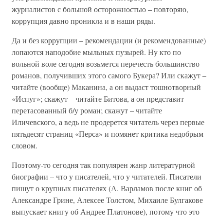
журналистов с большой осторожностью – повторяю,
коррупция давно проникла и в наши ряды.
Да и без коррупции – рекомендации (и рекомендованные)
лопаются наподобие мыльных пузырей. Ну кто по
вольной воле сегодня возьмется перечесть большинство
романов, получивших этого самого Букера? Или скажут –
читайте (вообще) Маканина, а он выдаст тошнотворный
«Испуг»; скажут – читайте Битова, а он представит
перетасованный б/у роман; скажут – читайте
Иличевского, а ведь не продерется читатель через первые
пятьдесят страниц «Перса» и помянет критика недобрым
словом.
Поэтому-то сегодня так популярен жанр литературной
биографии – что у писателей, что у читателей. Писатели
пишут о крупных писателях (А. Варламов после книг об
Александре Грине, Алексее Толстом, Михаиле Булгакове
выпускает книгу об Андрее Платонове), потому что это