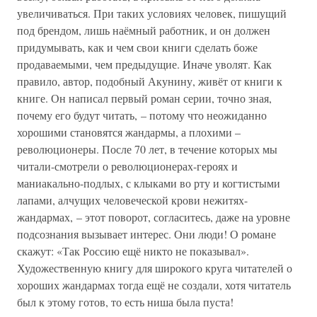
увеличиваться. При таких условиях человек, пишущий
под брендом, лишь наёмный работник, и он должен
придумывать, как и чем свои книги сделать боже
продаваемыми, чем предыдущие. Иначе уволят. Как
правило, автор, подобный Акунину, живёт от книги к
книге. Он написал первый роман серии, точно зная,
почему его будут читать, – потому что неожиданно
хорошими становятся жандармы, а плохими –
революционеры. После 70 лет, в течение которых мы
читали-смотрели о революционерах-героях и
маниакально-подлых, с клыками во рту и когтистыми
лапами, алчущих человеческой крови нежитях-
жандармах, – этот поворот, согласитесь, даже на уровне
подсознания вызывает интерес. Они люди! О романе
скажут: «Так Россию ещё никто не показывал».
Художественную книгу для широкого круга читателей о
хороших жандармах тогда ещё не создали, хотя читатель
был к этому готов, то есть ниша была пуста!