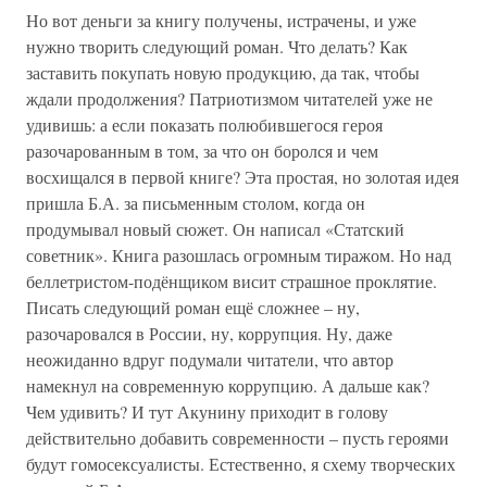
Но вот деньги за книгу получены, истрачены, и уже
нужно творить следующий роман. Что делать? Как
заставить покупать новую продукцию, да так, чтобы
ждали продолжения? Патриотизмом читателей уже не
удивишь: а если показать полюбившегося героя
разочарованным в том, за что он боролся и чем
восхищался в первой книге? Эта простая, но золотая идея
пришла Б.А. за письменным столом, когда он
продумывал новый сюжет. Он написал «Статский
советник». Книга разошлась огромным тиражом. Но над
беллетристом-подёнщиком висит страшное проклятие.
Писать следующий роман ещё сложнее – ну,
разочаровался в России, ну, коррупция. Ну, даже
неожиданно вдруг подумали читатели, что автор
намекнул на современную коррупцию. А дальше как?
Чем удивить? И тут Акунину приходит в голову
действительно добавить современности – пусть героями
будут гомосексуалисты. Естественно, я схему творческих