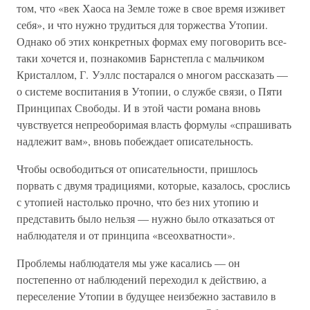
том, что «век Хаоса на Земле тоже в свое время изживет
себя», и что нужно трудиться для торжества Утопии.
Однако об этих конкретных формах ему поговорить все-
таки хочется и, познакомив Барнстепла с мальчиком
Кристаллом, Г. Уэллс постарался о многом рассказать —
о системе воспитания в Утопии, о службе связи, о Пяти
Принципах Свободы. И в этой части романа вновь
чувствуется непреоборимая власть формулы «спрашивать
надлежит вам», вновь побеждает описательность.
Чтобы освободиться от описательности, пришлось
порвать с двумя традициями, которые, казалось, срослись
с утопией настолько прочно, что без них утопию и
представить было нельзя — нужно было отказаться от
наблюдателя и от принципа «всеохватности».
Проблемы наблюдателя мы уже касались — он
постепенно от наблюдений переходил к действию, а
переселение Утопии в будущее неизбежно заставило в