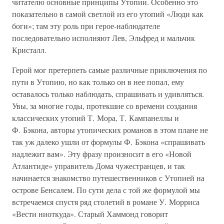
читателю основные принципы Утопии. Особенно это
показательно в самой светлой из его утопий «Люди как
боги»; там эту роль при герое-наблюдателе
последовательно исполняют Лев, Эльфред и мальчик
Кристалл.
Герой мог претерпеть самые различные приключения по
пути в Утопию, но как только он в нее попал, ему
оставалось только наблюдать, спрашивать и удивляться.
Увы, за многие годы, протекшие со времени создания
классических утопий Т. Мора, Т. Кампанеллы и
Ф. Бэкона, авторы утопических романов в этом плане не
так уж далеко ушли от формулы Ф. Бэкона «спрашивать
надлежит вам». Эту фразу произносит в его «Новой
Атлантиде» управитель Дома чужестранцев, и так
начинается знакомство путешественников с Утопией на
острове Бенсалем. По сути дела с той же формулой мы
встречаемся спустя ряд столетий в романе У. Морриса
«Вести ниоткуда». Старый Хаммонд говорит