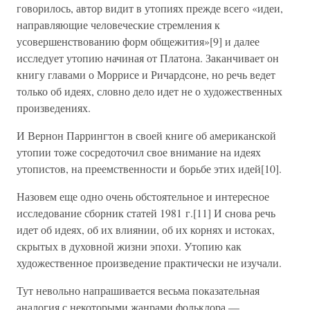
говорилось, автор видит в утопиях прежде всего «идеи,
направляющие человеческие стремления к
усовершенствованию форм общежития»[9] и далее
исследует утопию начиная от Платона. Заканчивает он
книгу главами о Моррисе и Ричардсоне, но речь ведет
только об идеях, словно дело идет не о художественных
произведениях.
И Вернон Паррингтон в своей книге об американской
утопии тоже сосредоточил свое внимание на идеях
утопистов, на преемственности и борьбе этих идей[10].
Назовем еще одно очень обстоятельное и интересное
исследование сборник статей 1981 г.[11] И снова речь
идет об идеях, об их влиянии, об их корнях и истоках,
скрытых в духовной жизни эпохи. Утопию как
художественное произведение практически не изучали.
Тут невольно напрашивается весьма показательная
аналогия с некоторыми жанрами фольклора —