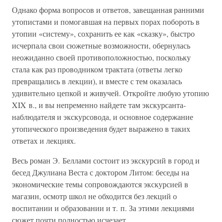
Однако форма вопросов и ответов, завещанная ранними
утопистами и помогавшая на первых порах побороть в
утопии «систему», сохранить ее как «сказку», быстро
исчерпала свои сюжетные возможности, обернулась
неожиданно своей противоположностью, поскольку
стала как раз проводником трактата (ответы легко
превращались в лекции), и вместе с тем оказалась
удивительно цепкой и живучей. Откройте любую утопию
XIX в., и вы непременно найдете там экскурсанта-
наблюдателя и экскурсовода, и основное содержание
утопического произведения будет выражено в таких
ответах и лекциях.
Весь роман Э. Беллами состоит из экскурсий в город и
бесед Джулиана Веста с доктором Литом: беседы на
экономические темы сопровождаются экскурсией в
магазин, осмотр школ не обходится без лекций о
воспитании и образовании и т. п. За этими лекциями
сюжет почти полностью исчезает.