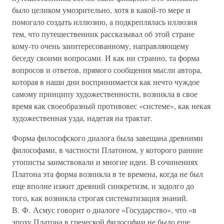
было целиком умозрительно, хотя в какой-то мере и
помогало создать иллюзию, а подкреплялась иллюзия
тем, что путешественник рассказывал об этой стране
кому-то очень заинтересованному, направляющему
беседу своими вопросами. И как ни странно, та форма
вопросов и ответов, прямого сообщения мысли автора,
которая в наши дни воспринимается как нечто чуждое
самому принципу художественности, возникла в свое
время как своеобразный противовес «системе», как некая
художественная узда, надетая на трактат.
Форма философского диалога была завещана древними
философами, в частности Платоном, у которого ранние
утописты заимствовали и многие идеи. В сочинениях
Платона эта форма возникла в те времена, когда не был
еще вполне изжит древний синкретизм, и задолго до
того, как возникла строгая систематизация знаний.
В. Ф. Асмус говорит о диалоге «Государство», что «в
эпоху Платона в греческой философии не было еще