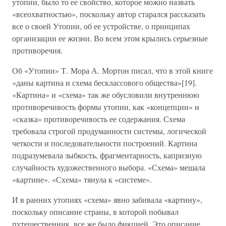
утопии, было то ее свойство, которое можно назвать
«всеохватностью», поскольку автор старался рассказать
все о своей Утопии, об ее устройстве, о принципах
организации ее жизни. Во всем этом крылись серьезные
противоречия.
Об «Утопии» Т. Мора А. Мортон писал, что в этой книге
«даны картина и схема бесклассового общества»[19].
«Картина» и «схема» так же обусловили внутреннюю
противоречивость формы утопии, как «концепции» и
«сказка» противоречивость ее содержания. Схема
требовала строгой продуманности системы, логической
четкости и последовательности построений. Картина
подразумевала зыбкость, фрагментарность, капризную
случайность художественного выбора. «Схема» мешала
«картине». «Схема» тянула к «системе».
И в ранних утопиях «схема» явно забивала «картину»,
поскольку описание страны, в которой побывал
путешественник, все же было фикцией. Это описание