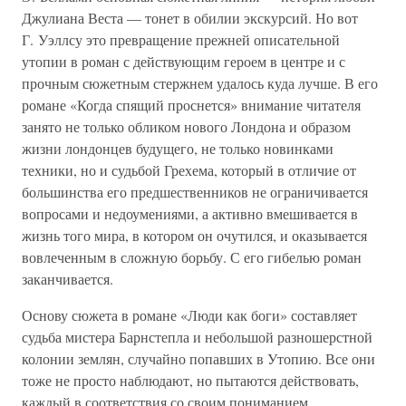
Джулиана Веста — тонет в обилии экскурсий. Но вот
Г. Уэллсу это превращение прежней описательной
утопии в роман с действующим героем в центре и с
прочным сюжетным стержнем удалось куда лучше. В его
романе «Когда спящий проснется» внимание читателя
занято не только обликом нового Лондона и образом
жизни лондонцев будущего, не только новинками
техники, но и судьбой Грехема, который в отличие от
большинства его предшественников не ограничивается
вопросами и недоумениями, а активно вмешивается в
жизнь того мира, в котором он очутился, и оказывается
вовлеченным в сложную борьбу. С его гибелью роман
заканчивается.
Основу сюжета в романе «Люди как боги» составляет
судьба мистера Барнстепла и небольшой разношерстной
колонии землян, случайно попавших в Утопию. Все они
тоже не просто наблюдают, но пытаются действовать,
каждый в соответствия со своим пониманием