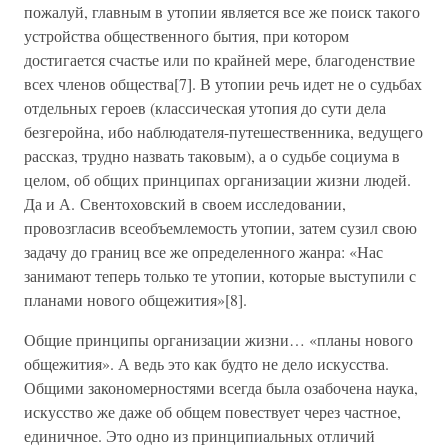
пожалуй, главным в утопии является все же поиск такого
устройства общественного бытия, при котором
достигается счастье или по крайней мере, благоденствие
всех членов общества[7]. В утопии речь идет не о судьбах
отдельных героев (классическая утопия до сути дела
безгеройна, ибо наблюдателя-путешественника, ведущего
рассказ, трудно назвать таковым), а о судьбе социума в
целом, об общих принципах организации жизни людей.
Да и А. Свентоховский в своем исследовании,
провозгласив всеобъемлемость утопии, затем сузил свою
задачу до границ все же определенного жанра: «Нас
занимают теперь только те утопии, которые выступили с
планами нового общежития»[8].
Общие принципы организации жизни… «планы нового
общежития». А ведь это как будто не дело искусства.
Общими закономерностями всегда была озабочена наука,
искусство же даже об общем повествует через частное,
единичное. Это одно из принципиальных отличий