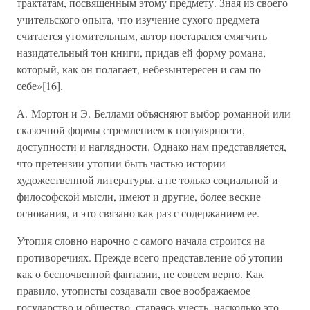
трактатам, посвященным этому предмету. Зная из своего
учительского опыта, что изучение сухого предмета
считается утомительным, автор постарался смягчить
назидательный тон книги, придав ей форму романа,
который, как он полагает, небезынтересен и сам по
себе»[16].
А. Мортон и Э. Беллами объясняют выбор романной или
сказочной формы стремлением к популярности,
доступности и наглядности. Однако нам представляется,
что претензии утопии быть частью истории
художественной литературы, а не только социальной и
философской мысли, имеют и другие, более веские
основания, и это связано как раз с содержанием ее.
Утопия словно нарочно с самого начала строится на
противоречиях. Прежде всего представление об утопии
как о беспочвенной фантазии, не совсем верно. Как
правило, утописты создавали свое воображаемое
государство и общество, стараясь учесть, насколько это