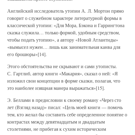
Английский исследователь утопии А. Л. Мортон прямо
говорит о служебном характере литературной формы в
классической утопии: «Для Мора, Бэкона и Гаррингтона
сказка служила… только формой, удобным средством,
чтобы подать утопию», а автору «Новой Атлантиды»
«вымысел нужен… лишь как занимательная канва для
его брошюры»[14].
Этого обстоятельства не скрывают и сами утописты.
С. Гартлиб, автор книги «Макария», сказал о ней: «Я
изложил свои концепции в форме сказки, полагая, что
это наиболее изящная манера выражаться»[15].
Э. Беллами в предисловии к своему роману «Через сто
лет (Взгляд назад)» писал: «Цель моей книги — помочь
тем, кто желал бы составить себе определенное понятие о
контрастах между девятнадцатым и двадцатым
столетиями, не прибегая к сухим историческим