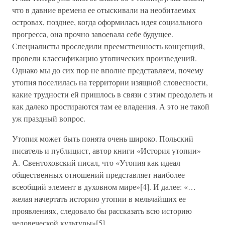
что в давние времена ее отыскивали на необитаемых
островах, позднее, когда оформилась идея социального
прогресса, она прочно завоевала себе будущее.
Специалисты проследили преемственность концепций,
провели классификацию утопических произведений.
Однако мы до сих пор не вполне представляем, почему
утопия поселилась на территории изящной словесности,
какие трудности ей пришлось в связи с этим преодолеть и
как далеко простираются там ее владения. А это не такой
уж праздный вопрос.
Утопия может быть понята очень широко. Польский
писатель и публицист, автор книги «История утопии»
А. Свентоховский писал, что «Утопия как идеал
общественных отношений представляет наиболее
всеобщий элемент в духовном мире»[4]. И далее: «…
желая начертать историю утопии в мельчайших ее
проявлениях, следовало бы рассказать всю историю
человеческой культуры»[5].