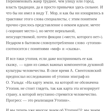
Переименовать жанр труднее, чем улицу или город,
власть традиции, да и просто привычки здесь сильнее. И
что бы ни имел в виду Т. Мор, и как бы ни изощрялись в
трактовке этого слова специалисты, с этим понятием
прочно срослось представление о некоем идеале, мечте
(«хорошее место»), но мечте нереальной,
неосуществимой, почти фикции («место, которого нет»).
Недаром в бытовом словоупотреблении слово «утопия»
соотносится с понятиями «миф» и «сказка».
И все-таки утопия, если даже воспринимать ее как
сказку, — один из самых важных компонентов духовной
культуры человечества. В свое время А. Свентоховский
предпослал исследованию об утопии эпиграф из
О. Уальда: «На карту земли, на которой не обозначена
Утопия, не стоит глядеть, так как карта эта игнорирует
страну, к которой неустанно стремится человечество.
Прогресс — это реализация Утопии».
И мы теперь уже многое знаем об Утопии[3]: мы знаем,