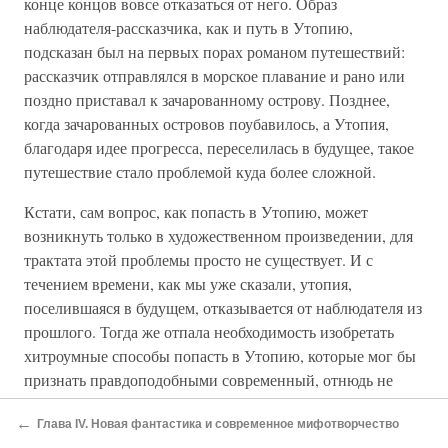
конце концов вовсе отказаться от него. Образ
наблюдателя-рассказчика, как и путь в Утопию,
подсказан был на первых порах романом путешествий:
рассказчик отправлялся в морское плавание и рано или
поздно приставал к зачарованному острову. Позднее,
когда зачарованных островов поубавилось, а Утопия,
благодаря идее прогресса, переселилась в будущее, такое
путешествие стало проблемой куда более сложной.
Кстати, сам вопрос, как попасть в Утопию, может
возникнуть только в художественном произведении, для
трактата этой проблемы просто не существует. И с
течением времени, как мы уже сказали, утопия,
поселившаяся в будущем, отказывается от наблюдателя из
прошлого. Тогда же отпала необходимость изобретать
хитроумные способы попасть в Утопию, которые мог бы
признать правдоподобными современный, отнюдь не
легковерный читатель. Однако изображение самой
←
Глава IV. Новая фантастика и современное мифотворчество
Утопии это еще больше усложнило.