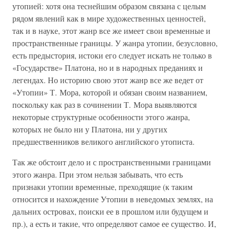
утопией: хотя она теснейшим образом связана с целым
рядом явлений как в мире художественных ценностей,
так и в науке, этот жанр все же имеет свои временные и
пространственные границы. У жанра утопии, безусловно,
есть предыстория, истоки его следует искать не только в
«Государстве» Платона, но и в народных преданиях и
легендах. Но историю свою этот жанр все же ведет от
«Утопии» Т. Мора, которой и обязан своим названием,
поскольку как раз в сочинении Т. Мора выявляются
некоторые структурные особенности этого жанра,
которых не было ни у Платона, ни у других
предшественников великого английского утописта.
Так же обстоит дело и с пространственными границами
этого жанра. При этом нельзя забывать, что есть
признаки утопии временные, преходящие (к таким
относится и нахождение Утопии в неведомых землях, на
дальних островах, поиски ее в прошлом или будущем и
пр.), а есть и такие, что определяют самое ее существо. И,