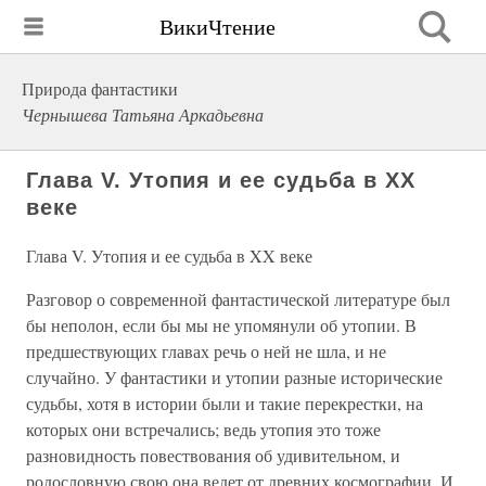
ВикиЧтение
Природа фантастики
Чернышева Татьяна Аркадьевна
Глава V. Утопия и ее судьба в XX
веке
Глава V. Утопия и ее судьба в XX веке
Разговор о современной фантастической литературе был
бы неполон, если бы мы не упомянули об утопии. В
предшествующих главах речь о ней не шла, и не
случайно. У фантастики и утопии разные исторические
судьбы, хотя в истории были и такие перекрестки, на
которых они встречались; ведь утопия это тоже
разновидность повествования об удивительном, и
родословную свою она ведет от древних космографии. И