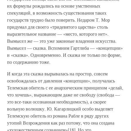
их формулы рождались на основе умственных
спекуляций, в возможность существования таких
государств трудно было поверить. Недаром Т. Мор
придумал для своего «тридевятого царства» столь
выразительное название — «место, которого нет».
Вымысел же — это уже законные владения искусства.
Вымысел — сказка. Вспомним Гартлиба — «концепции»
и «сказка». Одновременно. И сказка не только по форме,
по содержанию тоже.
И когда эта сказка вырывалась на простор, совсем
освобождалась от давления «концепции», получалась
Телемская обитель с ее анархическим принципом «делай,
что хочешь», выражающим даже не свободу (свобода —
это все-таки осознанная необходимость), а скорее
вольную волюшку. Ю. Кагарлицкий особо выделяет
Телемскую обитель из романа Рабле в ряду других
утопий Возрождения как раз потому, что она создана
«художественным сознанием»[18]. Но это