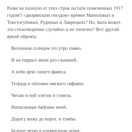
Разве не пахнуло от этих строк (кстати помеченных 1917
годом!) «дворянским гнездом» времен Маниловых и
Товстогубовых, Рудиных и Лаврецких? Но, быть может,
это стихотворение случайно и не типично? Вот другой
яркий образец:
Весенним солнцем это утро пьяно,
И на террасе запах роз слышней,
А небо ярче синего фаянса.
Тетрадь в обложке мягкого сафьяна;
Читаю в ней элегии и стансы,
Написанные бабушке моей.
Дорогу вижу до ворот, и тумбы
Белеют четко в изумрудном дерне,