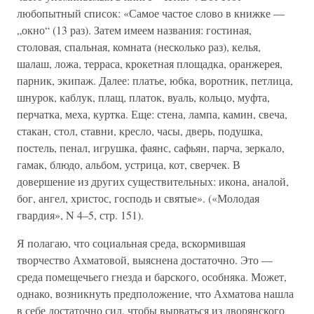
любопытный список: «Самое частое слово в книжке —
„окно“ (13 раз). Затем имеем названия: гостиная,
столовая, спальная, комната (несколько раз), келья,
шалаш, ложа, терраса, крокетная площадка, оранжерея,
парник, экипаж. Далее: платье, юбка, воротник, петлица,
шнурок, каблук, плащ, платок, вуаль, кольцо, муфта,
перчатка, меха, куртка. Еще: стена, лампа, камин, свеча,
стакан, стол, ставни, кресло, часы, дверь, подушка,
постель, пенал, игрушка, фаянс, сафьян, парча, зеркало,
гамак, блюдо, альбом, устрица, кот, сверчек. В
довершение из других существительных: икона, аналой,
бог, ангел, христос, господь и святые». («Молодая
гвардия», N 4–5, стр. 151).
Я полагаю, что социальная среда, вскормившая
творчество Ахматовой, выяснена достаточно. Это —
среда помещечьего гнезда и барского, особняка. Может,
однако, возникнуть предположение, что Ахматова нашла
в себе достаточно сил, чтобы вырваться из дворянского