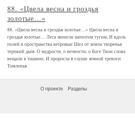
88. «Цвела весна и гроздья
золотые…»
88. «Цвела весна и гроздья золотые…» Цвела весна и
гроздья золотые… Леса звенели шепотом тугим, И вдоль
полей в пространства ветровые Шел от земли творенья
терпкий дым. О мудрости, о вечности, о Боге Твои слова
вещали в тишине, И проросла в глуши земной тревоги
Томленья
О проекте
Разделы