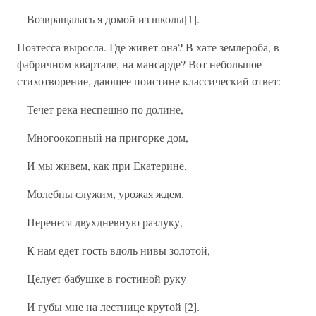
Возвращалась я домой из школы[1].
Поэтесса выросла. Где живет она? В хате землероба, в
фабричном квартале, на мансарде? Вот небольшое
стихотворение, дающее поистине классический ответ:
Течет река неспешно по долине,
Многоокопный на пригорке дом,
И мы живем, как при Екатерине,
Молебны служим, урожая ждем.
Перенеся двухдневную разлуку,
К нам едет гость вдоль нивы золотой,
Целует бабушке в гостиной руку
И губы мне на лестнице крутой [2].