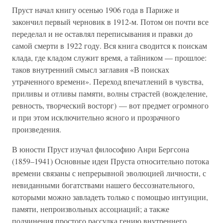
Пруст начал книгу осенью 1906 года в Париже и
закончил первый черновик в 1912-м. Потом он почти все
переделал и не оставлял переписывания и правки до
самой смерти в 1922 году. Вся книга сводится к поискам
клада, где кладом служит время, а тайником — прошлое:
таков внутренний смысл заглавия «В поисках
утраченного времени». Переход впечатлений в чувства,
приливы и отливы памяти, волны страстей (вожделение,
ревность, творческий восторг) — вот предмет огромного
и при этом исключительно ясного и прозрачного
произведения.
В юности Пруст изучал философию Анри Бергсона
(1859–1941) Основные идеи Пруста относительно потока
времени связаны с непрерывной эволюцией личности, с
невиданными богатствами нашего бессознательного,
которыми можно завладеть только с помощью интуиции,
памяти, непроизвольных ассоциаций; а также
подчинения простого рассудка гению внутреннего