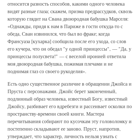
относится разность способов, какими одного человека
видят разные глаза; скажем, призма предрассудков, сквозь
которую глядит на Свана двоюродная бабушка Марселя:
«Однажды, придя к нам в Париже в гости откуда-то с
обеда, Сван извинился, что был во фраке; когда
Франсуаза [кухарка] сообщила после его ухода, со слов
его кучера, что он обедал "у одной принцессы", — "Да, у
принцессы полусвета!" — с веселой иронией ответила
моя двоюродная бабушка, пожимая плечами и не
поднимая глаз со своего рукоделия».
Есть одно существенное различие в обращении Джойса и
Пруста с персонажами. Джойс берет законченный,
подлинный образ человека, известный Богу, известный
Джойсу, разбивает его вдребезги и рассеивает осколки по
пространству-времени своей книги. Мастера
перечитывания собирают по кусочкам эту головоломку и
постепенно складывают ее заново. Пруст, напротив,
утверждает, что характер, личность нельзя узнать с