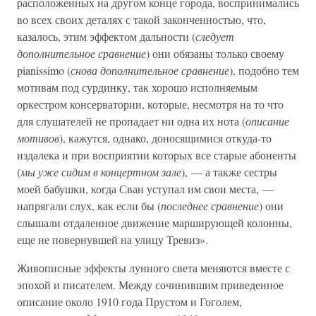
расположенных на другом конце города, воспринимались
во всех своих деталях с такой законченностью, что,
казалось, этим эффектом дальности (
следует
дополнительное сравнение
) они обязаны только своему
pianissimo (
снова дополнительное сравнение
), подобно тем
мотивам под сурдинку, так хорошо исполняемым
оркестром консерватории, которые, несмотря на то что
для слушателей не пропадает ни одна их нота (
описание
мотивов
), кажутся, однако, доносящимися откуда-то
издалека и при восприятии которых все старые абоненты
(
мы уже сидим в концертном зале
), — а также сестры
моей бабушки, когда Сван уступал им свои места, —
напрягали слух, как если бы (
последнее сравнение
) они
слышали отдаленное движение марширующей колонны,
еще не повернувшей на улицу Тревиз».
Живописные эффекты лунного света меняются вместе с
эпохой и писателем. Между сочинившим приведенное
описание около 1910 года Прустом и Гоголем,