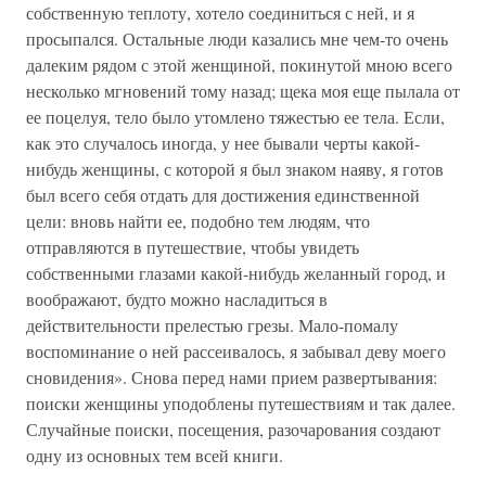
собственную теплоту, хотело соединиться с ней, и я
просыпался. Остальные люди казались мне чем-то очень
далеким рядом с этой женщиной, покинутой мною всего
несколько мгновений тому назад; щека моя еще пылала от
ее поцелуя, тело было утомлено тяжестью ее тела. Если,
как это случалось иногда, у нее бывали черты какой-
нибудь женщины, с которой я был знаком наяву, я готов
был всего себя отдать для достижения единственной
цели: вновь найти ее, подобно тем людям, что
отправляются в путешествие, чтобы увидеть
собственными глазами какой-нибудь желанный город, и
воображают, будто можно насладиться в
действительности прелестью грезы. Мало-помалу
воспоминание о ней рассеивалось, я забывал деву моего
сновидения». Снова перед нами прием развертывания:
поиски женщины уподоблены путешествиям и так далее.
Случайные поиски, посещения, разочарования создают
одну из основных тем всей книги.