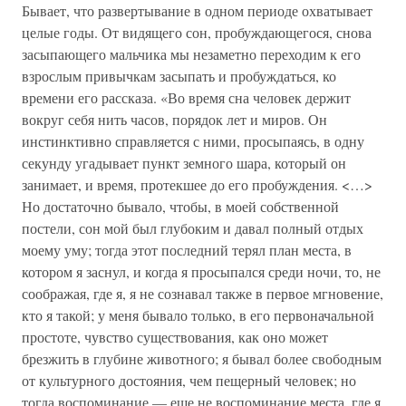
Бывает, что развертывание в одном периоде охватывает
целые годы. От видящего сон, пробуждающегося, снова
засыпающего мальчика мы незаметно переходим к его
взрослым привычкам засыпать и пробуждаться, ко
времени его рассказа. «Во время сна человек держит
вокруг себя нить часов, порядок лет и миров. Он
инстинктивно справляется с ними, просыпаясь, в одну
секунду угадывает пункт земного шара, который он
занимает, и время, протекшее до его пробуждения. <…>
Но достаточно бывало, чтобы, в моей собственной
постели, сон мой был глубоким и давал полный отдых
моему уму; тогда этот последний терял план места, в
котором я заснул, и когда я просыпался среди ночи, то, не
соображая, где я, я не сознавал также в первое мгновение,
кто я такой; у меня бывало только, в его первоначальной
простоте, чувство существования, как оно может
брезжить в глубине животного; я бывал более свободным
от культурного достояния, чем пещерный человек; но
тогда воспоминание — еще не воспоминание места, где я