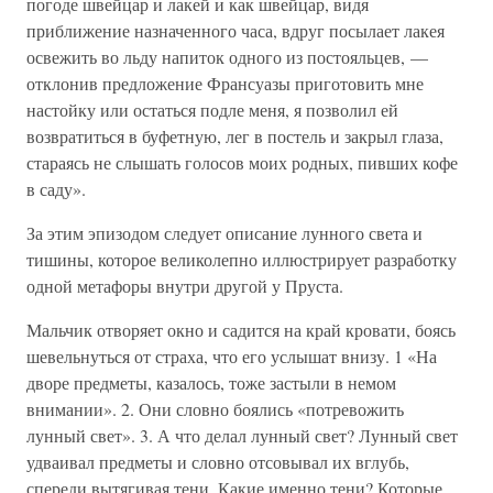
погоде швейцар и лакей и как швейцар, видя
приближение назначенного часа, вдруг посылает лакея
освежить во льду напиток одного из постояльцев, —
отклонив предложение Франсуазы приготовить мне
настойку или остаться подле меня, я позволил ей
возвратиться в буфетную, лег в постель и закрыл глаза,
стараясь не слышать голосов моих родных, пивших кофе
в саду».
За этим эпизодом следует описание лунного света и
тишины, которое великолепно иллюстрирует разработку
одной метафоры внутри другой у Пруста.
Мальчик отворяет окно и садится на край кровати, боясь
шевельнуться от страха, что его услышат внизу. 1 «На
дворе предметы, казалось, тоже застыли в немом
внимании». 2. Они словно боялись «потревожить
лунный свет». 3. А что делал лунный свет? Лунный свет
удваивал предметы и словно отсовывал их вглубь,
спереди вытягивая тени. Какие именно тени? Которые