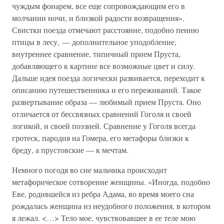
чуждым фонарем, все еще сопровождающим его в
молчании ночи, и близкой радости возвращения».
Свистки поезда отмечают расстояние, подобно пению
птицы в лесу, — дополнительное уподобление,
внутреннее сравнение, типичный прием Пруста,
добавляющего к картине все возможные цвет и силу.
Дальше идея поезда логически развивается, переходит к
описанию путешественника и его переживаний. Такое
развертывание образа — любимый прием Пруста. Оно
отличается от бессвязных сравнений Гоголя и своей
логикой, и своей поэзией. Сравнение у Гоголя всегда
гротеск, пародия на Гомера, его метафоры близки к
бреду, а прустовские — к мечтам.
Немного погодя во сне мальчика происходит
метафорическое сотворение женщины. «Иногда, подобно
Еве, родившейся из ребра Адама, во время моего сна
рождалась женщина из неудобного положения, в котором
я лежал. <…> Тело мое, чувствовавшее в ее теле мою