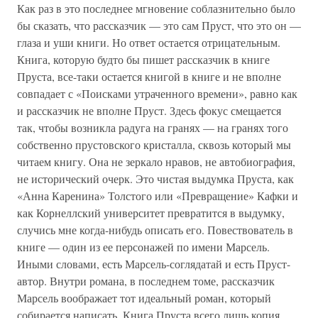
Как раз в это последнее мгновение соблазнительно было
бы сказать, что рассказчик — это сам Пруст, что это он —
глаза и уши книги. Но ответ остается отрицательным.
Книга, которую будто бы пишет рассказчик в книге
Пруста, все-таки остается книгой в книге и не вполне
совпадает с «Поисками утраченного времени», равно как
и рассказчик не вполне Пруст. Здесь фокус смещается
так, чтобы возникла радуга на гранях — на гранях того
собственно прустовского кристалла, сквозь который мы
читаем книгу. Она не зеркало нравов, не автобиография,
не исторический очерк. Это чистая выдумка Пруста, как
«Анна Каренина» Толстого или «Превращение» Кафки и
как Корнеллский университет превратится в выдумку,
случись мне когда-нибудь описать его. Повествователь в
книге — один из ее персонажей по имени Марсель.
Иными словами, есть Марсель-соглядатай и есть Пруст-
автор. Внутри романа, в последнем томе, рассказчик
Марсель воображает тот идеальный роман, который
собирается написать. Книга Пруста всего лишь копия