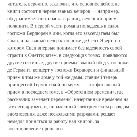
читатель, вероятно, заключит, что основное действие
книги состоит в череде званых вечеров — например,
обед занимает полтораста страниц, вечерний прием —
полкниги. В первой части романа попадаешь в салон
госпожи Вердюрен в дни, когда его завсегдатаем был
Сван, и на званый вечер к госпоже де Сент-Эверт, на
котором Сван впервые понимает безнадежность своей
страсти к Одетте; затем, в следующих томах, появляются
другие гостиные, другие приемы, званый обед у госпожи
де Германт, концерт у госпожи Вердюрен и финальный
прием в том же доме у той же дамы, ставшей теперь
принцессой Германтской по мужу, — тот финальный
прием в последнем томе, в «Обретенном времени», где
рассказчик замечает перемены, начертанные временем на
всех его друзьях, и, пораженный электрическим разрядом
вдохновения, даже несколькими разрядами, решает
немедля приняться за работу над книгой, за
восстановление прошлого.