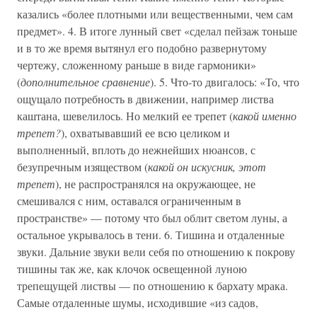
казались «более плотными или вещественными, чем сам
предмет». 4. В итоге лунный свет «сделал пейзаж тоньше
и в то же время вытянул его подобно развернутому
чертежу, сложенному раньше в виде гармоники»
(
дополнительное сравнение
). 5. Что-то двигалось: «То, что
ощущало потребность в движении, например листва
каштана, шевелилось. Но мелкий ее трепет (
какой именно
трепет?
), охватывавший ее всю целиком и
выполненный, вплоть до нежнейших нюансов, с
безупречным изяществом (
какой он искусник, этот
трепет
), не распространялся на окружающее, не
смешивался с ним, оставался ограниченным в
пространстве» — потому что был облит светом луны, а
остальное укрывалось в тени. 6. Тишина и отдаленные
звуки. Дальние звуки вели себя по отношению к покрову
тишины так же, как клочок освещенной луною
трепещущей листвы — по отношению к бархату мрака.
Самые отдаленные шумы, исходившие «из садов,