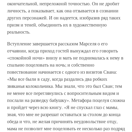
окончательной, непреложной точностью. Он не дробит
личность, а показывает, как она отзывается в сознании
других персонажей. И он надеется, изобразив ряд таких
призм и теней, объединить их в художественную
реальность.
Вступление завершается рассказом Марселя о его
отчаянии, когда приход гостей вынуждал его говорить
«спокойной ночи» внизу и мать не поднималась к нему в
спальню поцеловать на ночь; и собственно
повествование начинается с одного из визитов Свана:
«Мы все были в саду, когда раздались два робких
звяканья колокольчика. Мы знали, что это был Сван; тем
не менее все переглянулись с вопросительным видом и
послали на разведку бабушку». Метафора поцелуя сложна
и пройдет через всю книгу. «Я не спускал глаз с мамы,
зная, что мне не разрешат оставаться за столом до конца
обеда и что, не желая причинять неудовольствие отцу,
мама не позволит мне поцеловать ее несколько раз подряд