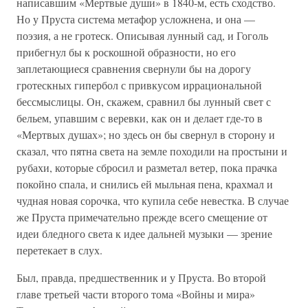
написавшим «Мертвые души» в 1840-м, есть сходство.
Но у Пруста система метафор усложнена, и она —
поэзия, а не гротеск. Описывая лунный сад, и Гоголь
прибегнул бы к роскошной образности, но его
заплетающиеся сравнения свернули бы на дорогу
гротескных гипербол с привкусом иррациональной
бессмыслицы. Он, скажем, сравнил бы лунный свет с
бельем, упавшим с веревки, как он и делает где-то в
«Мертвых душах»; но здесь он бы свернул в сторону и
сказал, что пятна света на земле походили на простыни и
рубахи, которые сбросил и разметал ветер, пока прачка
покойно спала, и снились ей мыльная пена, крахмал и
чудная новая сорочка, что купила себе невестка. В случае
же Пруста примечательно прежде всего смещение от
идеи бледного света к идее дальней музыки — зрение
перетекает в слух.
Был, правда, предшественник и у Пруста. Во второй
главе третьей части второго тома «Войны и мира»