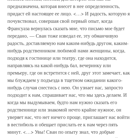
предназначена, которая внесет в нее определенность,
придаст ей настоящее ее лицо. <…> И радость, которую я
почувствовал, совершая свой первый опыт, когда
Франсуаза вернулась сказать мне, что письмо мое будет
передано, — Сван тоже изведал ее, эту обманчивую
радость, доставляемую нам каким-нибудь другом, каким-
нибудь родственником любимой нами женщины, когда,
подходя к гостинице или театру, где она находится,
направляясь на какой-нибудь бал, вечеринку или
премьеру, где он встретится с ней, друг этот замечает, как
мы блуждаем у подъезда в тщетном ожидании какого-
нибудь случая снестись с нею. Он узнает нас, запросто
подходит к нам, спрашивает нас, что мы здесь делаем. И
когда мы выдумываем, будто нам нужно сказать его
родственнице или знакомой нечто крайне нужное, он
уверяет нас, что нет ничего проще, приглашает нас войти
в вестибюль и обещает прислать ее к нам через пять
минут. <…> Увы! Сван по опыту знал, что добрые