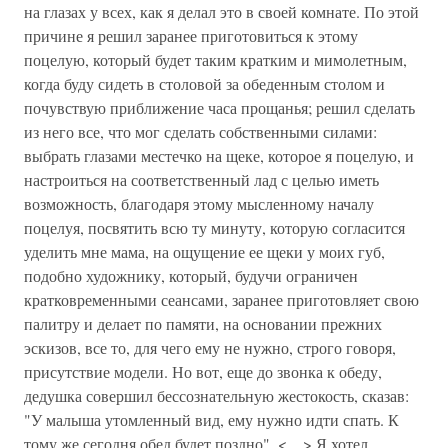
на глазах у всех, как я делал это в своей комнате. По этой
причине я решил заранее приготовиться к этому
поцелую, который будет таким кратким и мимолетным,
когда буду сидеть в столовой за обеденным столом и
почувствую приближение часа прощанья; решил сделать
из него все, что мог сделать собственными силами:
выбрать глазами местечко на щеке, которое я поцелую, и
настроиться на соответственный лад с целью иметь
возможность, благодаря этому мысленному началу
поцелуя, посвятить всю ту минуту, которую согласится
уделить мне мама, на ощущение ее щеки у моих губ,
подобно художнику, который, будучи ограничен
кратковременными сеансами, заранее приготовляет свою
палитру и делает по памяти, на основании прежних
эскизов, все то, для чего ему не нужно, строго говоря,
присутствие модели. Но вот, еще до звонка к обеду,
дедушка совершил бессознательную жестокость, сказав:
"У малыша утомленный вид, ему нужно идти спать. К
тому же сегодня обед будет поздно". <…> Я хотел