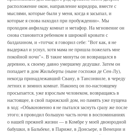
расположение окон, направление коридора, вместе с
мыслями, которые были у меня, когда я засыпал, и
которые я снова находил при пробуждении». Мы
проходим анфиладу комнат и метафор. На мгновение он
снова становится ребенком в широкой кровати с
балдахином, и «тотчас я говорил себе: "Вот как, я не
выдержал и уснул, хотя мама не пришла пожелать мне
покойной ночи"». В такие минуты он возвращался в
деревню, к своему давно умершему дедушке. Затем он
попадает в дом Жильберты (ныне госпожи де Сен-Лу),
некогда принадлежавший Свану, в Тансонвиле, в череду
летних и зимних комнат. Наконец он по-настоящему
просыпается, уже взрослым человеком, возвращаясь в
настоящее, в свой парижский дом, но память уже пущена
в ход: «Обыкновенно я не пытался заснуть сразу же после
этого; я проводил большую часть ночи в воспоминаниях
о нашей прежней жизни — в Комбре у моей двоюродной
бабушки, в Бальбеке, в Париже, в Донсьере, в Венеции и