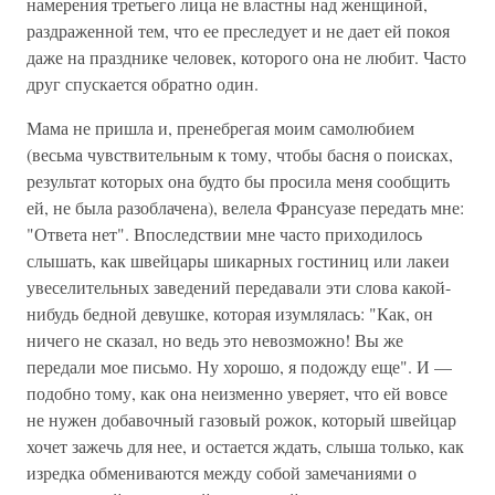
намерения третьего лица не властны над женщиной,
раздраженной тем, что ее преследует и не дает ей покоя
даже на празднике человек, которого она не любит. Часто
друг спускается обратно один.
Мама не пришла и, пренебрегая моим самолюбием
(весьма чувствительным к тому, чтобы басня о поисках,
результат которых она будто бы просила меня сообщить
ей, не была разоблачена), велела Франсуазе передать мне:
"Ответа нет". Впоследствии мне часто приходилось
слышать, как швейцары шикарных гостиниц или лакеи
увеселительных заведений передавали эти слова какой-
нибудь бедной девушке, которая изумлялась: "Как, он
ничего не сказал, но ведь это невозможно! Вы же
передали мое письмо. Ну хорошо, я подожду еще". И —
подобно тому, как она неизменно уверяет, что ей вовсе
не нужен добавочный газовый рожок, который швейцар
хочет зажечь для нее, и остается ждать, слыша только, как
изредка обмениваются между собой замечаниями о