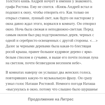
Толстого князь Андрей ночует в имении у знакомого,
графа Ростова. Ему не спится. «Князь Андрей встал и
подошел к окну, чтобы отворить его. Как только он
открыл ставни, лунный свет, как будто он настороже у
окна давно ждал этого, ворвался в комнату. Он отворил
окно. Ночь была свежая и неподвижно-светлая. Перед
самым окном был ряд подстриженных дерев, черных с
одной и серебристо-освещенных с другой стороны. <…>
Далее за черными деревами была какая-то блестящая
росой крыша, правее большое кудрявое дерево с ярко-
белым стволом и сучьями, и выше его почти полная луна
на светлом, почти беззвездном весеннем небе».
В комнатах наверху он услышал два женских голоса,
повторявших какую-то музыкальную фразу. Он сразу
узнал голос Наташи Ростовой. Немного погодя Наташа
«высунулась в окно, потому что слышно было шуршанье
ее платья и даже дыханье. Все затихло и окаменело, как и
Продолжение на Литрес
луна и ее свет и тени».