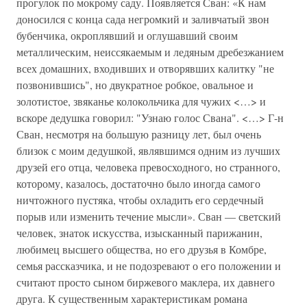
прогулок по мокрому саду. Появляется Сван: «К нам
доносился с конца сада негромкий и заливчатый звон
бубенчика, окроплявший и оглушавший своим
металлическим, неиссякаемым и ледяным дребезжанием
всех домашних, входивших и отворявших калитку "не
позвонившись", но двукратное робкое, овальное и
золотистое, звяканье колокольчика для чужих <…> и
вскоре дедушка говорил: "Узнаю голос Свана". <…> Г-н
Сван, несмотря на большую разницу лет, был очень
близок с моим дедушкой, являвшимся одним из лучших
друзей его отца, человека превосходного, но странного,
которому, казалось, достаточно было иногда самого
ничтожного пустяка, чтобы охладить его сердечный
порыв или изменить течение мысли». Сван — светский
человек, знаток искусства, изысканный парижанин,
любимец высшего общества, но его друзья в Комбре,
семья рассказчика, и не подозревают о его положении и
считают просто сыном биржевого маклера, их давнего
друга. К существенным характеристикам романа