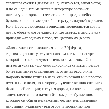
характера сменяет диалог и т. д. Разумеется, такой метод
и по сей день применяется в литературе расхожей,
литературе второго и третьего сорта, продающейся в
бутылках, и в низкосортной литературе, идущей в розлив.
Но у Пруста разговоры и описания претворяются друг в
друга, образуя новое единство, где цветок, и лист, и жук
принадлежат одному и тому же цветущему дереву.
«Давно уже я стал ложиться рано»[50] Фраза,
ткрывающая книгу, служит ключом к теме, в центре
которой — спальня чувствительного мальчика. Он
пытается уснуть. «До меня доносились свистки поездов,
более или менее отдаленные, и, отмечая расстояние,
подобно пению птицы в лесу, они рисовали мне простор
пустынного поля, по которому путешественник спешит к
ближайшей станции; и глухая дорога, по которой он идет,
запечатлеется в его памяти благодаря возбуждению,
которым он обязан незнакомым местам, непривычным
действиям, недавнему разговору и прощанию под