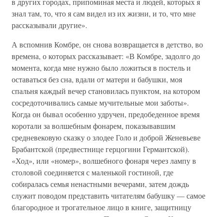
в других городах, припоминая места и людей, которых я
знал там, то, что я сам видел из их жизни, и то, что мне
рассказывали другие».
А вспомнив Комбре, он снова возвращается в детство, во
времена, о которых рассказывает: «В Комбре, задолго до
момента, когда мне нужно было ложиться в постель и
оставаться без сна, вдали от матери и бабушки, моя
спальня каждый вечер становилась пунктом, на котором
сосредоточивались самые мучительные мои заботы».
Когда он бывал особенно удручен, предобеденное время
коротали за волшебным фонарем, показывавшим
средневековую сказку о злодее Голо и доброй Женевьеве
Брабантской (предвестнице герцогини Германтской).
«Ход», или «номер», волшебного фонаря через лампу в
столовой соединяется с маленькой гостиной, где
собиралась семья ненастными вечерами, затем дождь
служит поводом представить читателям бабушку — самое
благородное и трогательное лицо в книге, защитницу