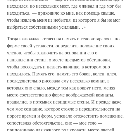
находился, но нескольких мест, где я живал и где мог бы
находиться, — приходило ко мне, как помощь свыше,
чтобы извлечь меня из небытия, из которого я бы не мог
выбраться собственными усилиями…»
Тогда включалась телесная память и тело «старалось, по
форме своей усталости, определить положение своих
членов, чтобы заключить на основании его о
направлении стены, о месте предметов обстановки,
чтобы воссоздать и назвать жилище, в котором оно
находилось. Память его, память его боков, колен, плеч,
последовательно рисовала ему несколько комнат, в
которых оно спало, между тем как вокруг него, меняя
место соответственно форме воображаемой комнаты,
вращались в потемках невидимые стены. И прежде даже,
чем мое сознание, которое стояло в нерешительности на
пороге времен и форм, успевало отожествить помещение,
сопоставляя обстоятельства, оно — мое тело —
припоминало для каждого род кровати, место дверей,