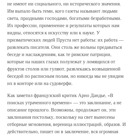
не имеют ни социального, ни исторического значения.
Им выпало быть теми, кого газеты называют людьми
света, праздными господами, богатыми безработными.
Их профессии, применение и результаты которых нам
видны, относятся к искусству или к науке. У
призматических людей Пруста нет работы: их работа —
развлекать писателя. Они столь же вольны предаваться
беседе и наслаждениям, как те римские патриции,
которые на наших глазах полулежат у ломящихся от
фруктов столов или гуляют, развлекаясь возвышенной
беседой по расписным полам, но никогда мы не увидим
их в конторе или на судоверфи.
Как заметил французский критик Арно Дандье, «В
поисках утраченного времени» — это заклинание, а не
описание прошлого. Возможны, продолжает он, эти
заклинания постольку, поскольку на свет вынесены
отборные мгновения, вереница иллюстраций, образов. И
действительно, пишет он в заключение, вся огромная