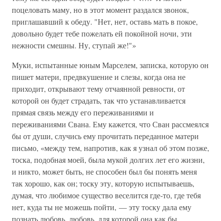
поцеловать маму, но в этот момент раздался звонок,
приглашавший к обеду. "Нет, нет, оставь мать в покое,
довольно будет тебе пожелать ей покойной ночи, эти
нежности смешны. Ну, ступай же!"»
Муки, испытанные юным Марселем, записка, которую он
пишет матери, предвкушение и слезы, когда она не
приходит, открывают тему отчаянной ревности, от
которой он будет страдать, так что устанавливается
прямая связь между его переживаниями и
переживаниями Свана. Ему кажется, что Сван рассмеялся
бы от души, случись ему прочитать переданное матери
письмо, «между тем, напротив, как я узнал об этом позже,
тоска, подобная моей, была мукой долгих лет его жизни,
и никто, может быть, не способен был бы понять меня
так хорошо, как он; тоску эту, которую испытываешь,
думая, что любимое существо веселится где-то, где тебя
нет, куда ты не можешь пойти, — эту тоску дала ему
познать любовь, любовь, для которой она как бы