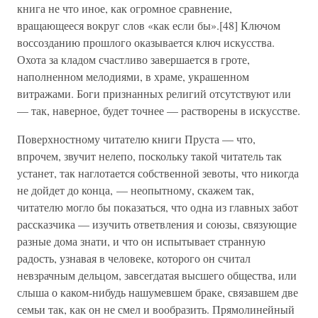
книга не что иное, как огромное сравнение,
вращающееся вокруг слов «как если бы».[48] Ключом
воссозданию прошлого оказывается ключ искусства.
Охота за кладом счастливо завершается в гроте,
наполненном мелодиями, в храме, украшенном
витражами. Боги признанных религий отсутствуют или
— так, наверное, будет точнее — растворены в искусстве.
Поверхностному читателю книги Пруста — что,
впрочем, звучит нелепо, поскольку такой читатель так
устанет, так наглотается собственной зевоты, что никогда
не дойдет до конца, — неопытному, скажем так,
читателю могло бы показаться, что одна из главных забот
рассказчика — изучить ответвления и союзы, связующие
разные дома знати, и что он испытывает странную
радость, узнавая в человеке, которого он считал
невзрачным дельцом, завсегдатая высшего общества, или
слыша о каком-нибудь нашумевшем браке, связавшем две
семьи так, как он не смел и вообразить. Прямолинейный