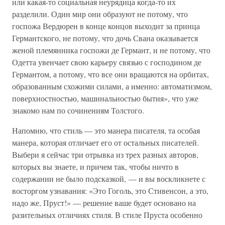
или какая-то социальная неурядица когда-то их
разделили. Один мир они образуют не потому, что
госпожа Вердюрен в конце концов выходит за принца
Германтского, не потому, что дочь Свана оказывается
женой племянника госпожи де Германт, и не потому, что
Одетта увенчает свою карьеру связью с господином де
Германтом, а потому, что все они вращаются на орбитах,
образованным схожими силами, а именно: автоматизмом,
поверхностностью, машинальностью бытия», что уже
знакомо нам по сочинениям Толстого.
Напомню, что стиль — это манера писателя, та особая
манера, которая отличает его от остальных писателей.
Выбери я сейчас три отрывка из трех разных авторов,
которых вы знаете, и причем так, чтобы ничто в
содержании не было подсказкой, — и вы воскликнете с
восторгом узнавания: «Это Гоголь, это Стивенсон, а это,
надо же, Пруст!» — решение ваше будет основано на
разительных отличиях стиля. В стиле Пруста особенно