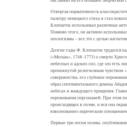
Отвергая нормативность классицисти
палитру немецкого стиха и стал новат
Клопшток использовал различные анти
Помимо этого, он активно использова
неологизмы – все это с целью нагнета
Долгие годы Ф. Клопшток трудился на
(«Messias», 1748–1773) о смерти Хрис
небесных и адских сил, где зло есть л
проникнутой религиозным чувством «
совершенства, его глубокие пережива
образ сентиментального демона Абадо
небесах и жаждущего прощения. Главн
переживания персонажей. При этом поэ
происходящих в поэме, и вся она окра
взволнованно-лирическим отношением
Первые три песни поэмы, опубликован