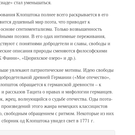
сиаде» стал уменьшаться.
ования Клопштока полнее всего раскрывается в его
вится душевный мир поэта, что приводит к
 основе сентиментализма. Только возвышенность
ойными поэзии. В его одах интимные переживания,
ствуют с понятиями добродетели и славы, свободы и
ические описания природы сменяются философскими
 Фанни», «Цюрихское озеро» и др.).
ольше увлекают патриотические мотивы. Идею свободы
добродетельной древней Германии («Мое отечество»,
Клопшток обращается к германской древности – к
и рассказов Тацита о нравах и мифологии германцев.
к, жрец, волнующийся о судьбе отечества. Оды поэта-
т произведений этого жанра немецких классицистов
, свободным обращением с ритмом. Некоторые из них
сборник од Клопштока увидел свет в 1771 г.