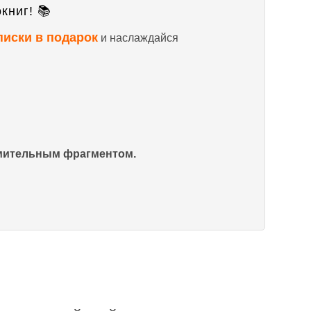
книг! 📚
писки в подарок
и наслаждайся
омительным фрагментом.