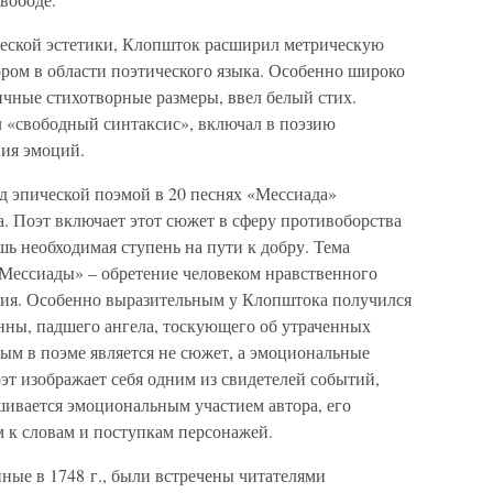
ческой эстетики, Клопшток расширил метрическую
ором в области поэтического языка. Особенно широко
чные стихотворные размеры, ввел белый стих.
л «свободный синтаксис», включал в поэзию
ния эмоций.
д эпической поэмой в 20 песнях «Мессиада»
та. Поэт включает этот сюжет в сферу противоборства
ишь необходимая ступень на пути к добру. Тема
Мессиады» – обретение человеком нравственного
ния. Особенно выразительным у Клопштока получился
нны, падшего ангела, тоскующего об утраченных
ым в поэме является не сюжет, а эмоциональные
т изображает себя одним из свидетелей событий,
шивается эмоциональным участием автора, его
 к словам и поступкам персонажей.
ные в 1748 г., были встречены читателями