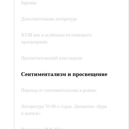
барокко
Дополнительная литература
XVIII век и особенности немецкого
просвещения
Просветительский классицизм
Сентиментализм и просвещение
Переход от сентиментализма к рококо
Литература 70-90-х годов. Движение «буря
и натиск»