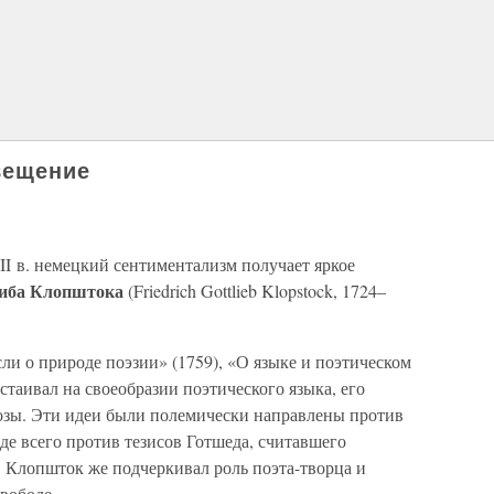
вещение
II в. немецкий сентиментализм получает яркое
либа Клопштока
(Friedrich Gottlieb Klopstock, 1724–
ли о природе поэзии» (1759), «О языке и поэтическом
стаивал на своеобразии поэтического языка, его
озы. Эти идеи были полемически направлены против
де всего против тезисов Готшеда, считавшего
 Клопшток же подчеркивал роль поэта-творца и
вободе.