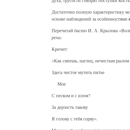
духа, трусости говорят поступки Кост
Достаточно полную характеристику мо
основе наблюдений за особенностями
Перечитай басню И. А. Крылова «Вол
речи:
Кричит:
«Как смеешь, наглец, нечистым рылом
Здесь чистое мутить питье
Мое
С песком и с илом?
За дерзость такову
Я голову с тебя сорву».