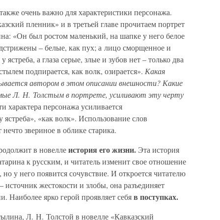
также очень важно для характеристики персонажа.
азский пленник» и в третьей главе прочитаем портрет
ина: «Он был ростом маленький, на шапке у него белое
дстрижены – белые, как пух; а лицо сморщенное и
у ястреба, а глаза серые, злые и зубов нет – только два
остылем подпирается, как волк, озирается».
Какая
рывается автором в этом описании внешности? Какие
мые Л. Н. Толстым в портрете, усиливают эту черту
и характера персонажа усиливается
ястреба», «как волк». Использование слов
 нечто звериное в облике старика.
история его жизни.
продолжит в новелле
Эта история
атарина к русским, и читатель изменит свое отношение
 но у него появится сочувствие. И откроется читателю
 – источник жестокости и злобы, она разъединяет
в поступках.
ни. Наиболее ярко герой проявляет себя
ылина, Л. Н. Толстой в новелле «Кавказский