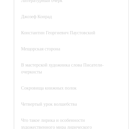
Литературный очерк
Джозеф Конрад
Константин Георгиевич Паустовский
Мещорская сторона
В мастерской художника слова Писатели-
очеркисты
Сокровища книжных полок
Четвертый урок волшебства
Что такое лирика и особенности
художественного мира лирического