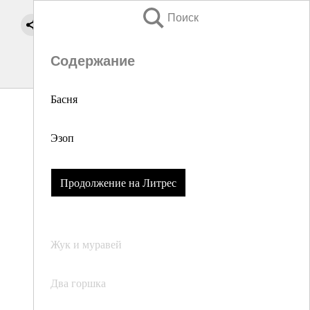
Поиск
Содержание
Басня
Эзоп
Продолжение на Литрес
Жук и муравей
Два горшка