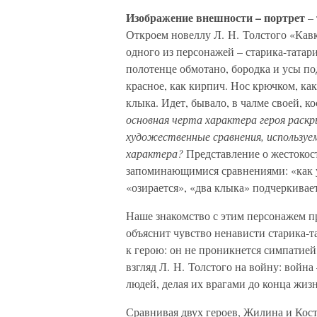
Изображение внешности – портрет
– 
Откроем новеллу Л. Н. Толстого «Кавк
одного из персонажей – старика-татар
полотенце обмотано, бородка и усы по
красное, как кирпич. Нос крючком, как 
клыка. Идет, бывало, в чалме своей, к
основная черта характера героя раск
художественные сравнения, используе
характера?
Представление о жестокост
запоминающимися сравнениями: «как у 
«озирается», «два клыка» подчеркивает
Наше знакомство с этим персонажем 
объяснит чувство ненависти старика-т
к герою: он не проникнется симпатией,
взгляд Л. Н. Толстого на войну: война
людей, делая их врагами до конца жиз
Сравнивая двух героев, Жилина и Кост