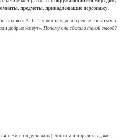
окружающий его мир: дом,
рсонажа может рассказать
 комнаты, предметы, принадлежащие персонажу.
 богатырях» А. С. Пушкина царевна решает остаться в
люди добрые живут».
Почему она сделала такой вывод?
святыми стол дубовый»), чистота и порядок в доме –