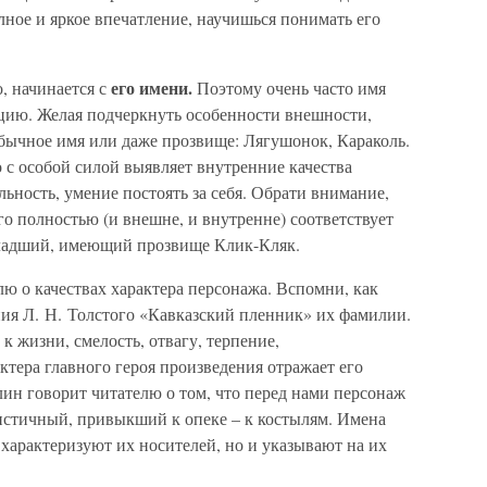
лное и яркое впечатление, научишься понимать его
его имени.
, начинается с
Поэтому очень часто имя
цию. Желая подчеркнуть особенности внешности,
обычное имя или даже прозвище: Лягушонок, Караколь.
 с особой силой выявляет внутренние качества
льность, умение постоять за себя. Обрати внимание,
о полностью (и внешне, и внутренне) соответствует
ладший, имеющий прозвище Клик-Кляк.
лю о качествах характера персонажа. Вспомни, как
ия Л. Н. Толстого «Кавказский пленник» их фамилии.
 жизни, смелость, отвагу, терпение,
ктера главного героя произведения отражает его
ин говорит читателю о том, что перед нами персонаж
истичный, привыкший к опеке – к костылям. Имена
 характеризуют их носителей, но и указывают на их