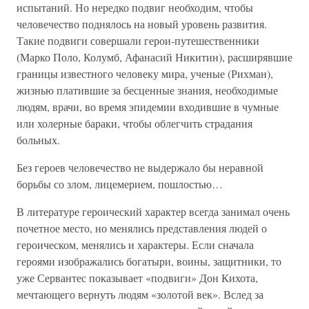
испытаний. Но нередко подвиг необходим, чтобы
человечество поднялось на новый уровень развития.
Такие подвиги совершали герои-путешественники
(Марко Поло, Колумб, Афанасий Никитин), расширявшие
границы известного человеку мира, ученые (Рихман),
жизнью платившие за бесценные знания, необходимые
людям, врачи, во время эпидемии входившие в чумные
или холерные бараки, чтобы облегчить страдания
больных.
Без героев человечество не выдержало бы неравной
борьбы со злом, лицемерием, пошлостью…
В литературе героический характер всегда занимал очень
почетное место, но менялись представления людей о
героическом, менялись и характеры. Если сначала
героями изображались богатыри, воины, защитники, то
уже Сервантес показывает «подвиги» Дон Кихота,
мечтающего вернуть людям «золотой век». Вслед за