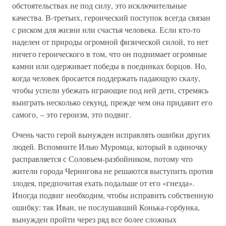
обстоятельствах не под силу, это исключительные
качества. В-третьих, героический поступок всегда связан
с риском для жизни или счастья человека. Если кто-то
наделен от природы огромной физической силой, то нет
ничего героического в том, что он поднимает огромные
камни или одерживает победы в поединках борцов. Но,
когда человек бросается поддержать падающую скалу,
чтобы успели убежать играющие под ней дети, стремясь
выиграть несколько секунд, прежде чем она придавит его
самого, – это героизм, это подвиг.
Очень часто герой вынужден исправлять ошибки других
людей. Вспомните Илью Муромца, который в одиночку
расправляется с Соловьем-разбойником, потому что
жители города Чернигова не решаются выступить против
злодея, предпочитая ехать подальше от его «гнезда».
Иногда подвиг необходим, чтобы исправить собственную
ошибку: так Иван, не послушавший Конька-горбунка,
вынужден пройти через ряд все более сложных