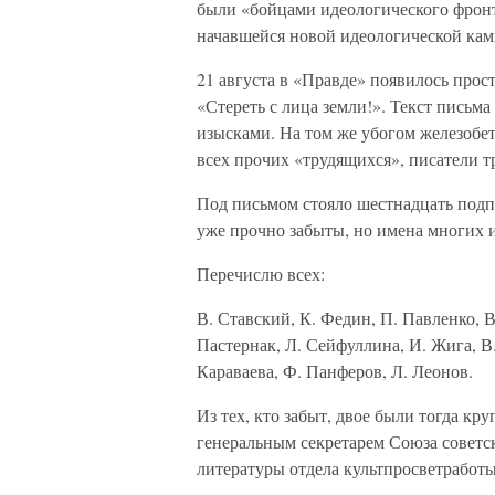
были «бойцами идеологического фронт
начавшейся новой идеологической ка
21 августа в «Правде» появилось прост
«Стереть с лица земли!». Текст письм
изысками. На том же убогом железобе
всех прочих «трудящихся», писатели тр
Под письмом стояло шестнадцать подп
уже прочно забыты, но имена многих и
Перечислю всех:
В. Ставский, К. Федин, П. Павленко, 
Пастернак, Л. Сейфуллина, И. Жига, В.
Караваева, Ф. Панферов, Л. Леонов.
Из тех, кто забыт, двое были тогда 
генеральным секретарем Союза советс
литературы отдела культпросветработ