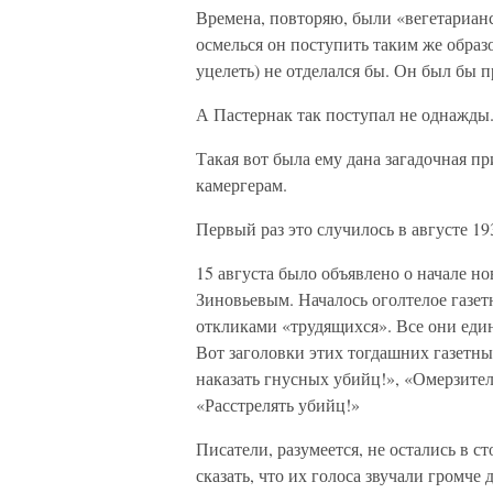
Времена, повторяю, были «вегетарианс
осмелься он поступить таким же образо
уцелеть) не отделался бы. Он был бы п
А Пастернак так поступал не однажды. 
Такая вот была ему дана загадочная п
камергерам.
Первый раз это случилось в августе 19
15 августа было объявлено о начале н
Зиновьевым. Началось оголтелое газе
откликами «трудящихся». Все они еди
Вот заголовки этих тогдашних газетны
наказать гнусных убийц!», «Омерзител
«Расстрелять убийц!»
Писатели, разумеется, не остались в с
сказать, что их голоса звучали громче 