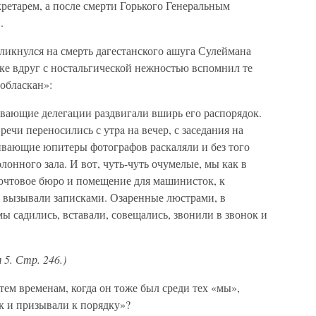
ретарем, а после смерти Горького Генеральным
.
ликнулся на смерть дагестанского ашуга Сулеймана
ке вдруг с ностальгической нежностью вспомнил те
 обласкан»:
ывающие делегации раздвигали вширь его распорядок.
речи переносились с утpa на вечер, с заседания на
кивающие юпитеры фотографов раскаляли и без того
онного зала. И вот, чуть-чуть очумелые, мы как в
почтовое бюро и помещение для машинисток, к
с вызывали записками. Озаренные люстрами, в
ы садились, вставали, совещались, звонили в звонок и
 5. Стр. 246.)
 тем временам, когда он тоже был среди тех «мы»,
к и призывали к порядку»?