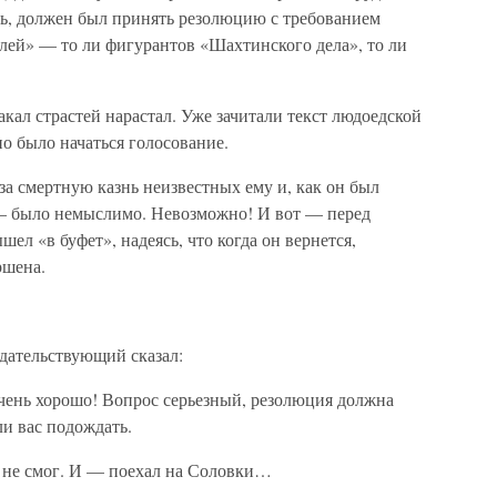
сь, должен был принять резолюцию с требованием
лей» — то ли фигурантов «Шахтинского дела», то ли
кал страстей нарастал. Уже зачитали текст людоедской
о было начаться голосование.
за смертную казнь неизвестных ему и, как он был
 — было немыслимо. Невозможно! И вот — перед
л «в буфет», надеясь, что когда он вернется,
ршена.
едательствующий сказал:
чень хорошо! Вопрос серьезный, резолюция должна
и вас подождать.
и не смог. И — поехал на Соловки…