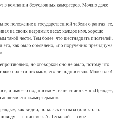
 тут в компании безусловных камергеров. Можно даже
ьное положение в государственной табели о рангах: те,
ивая на своих незримых весах каждое имя, хорошо
ым такой чести. Тем более, что шестнадцать писателей,
и это, как было объявлено, «по поручению президиума
».
епроизвольно, но оговоркой оно не было, потому что
стояло под эти письмом, его не подписывал. Мало того!
лись, и имя его под письмом, напечатанным в «Правде»,
исавшими его «камергерами».
равды», как видно, попалась на глаза (или кто-то
у поводу — в письме к А. Тесковой — свое