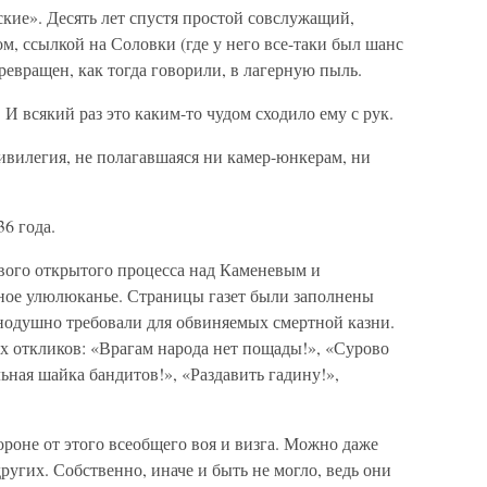
кие». Десять лет спустя простой совслужащий,
м, ссылкой на Соловки (где у него все-таки был шанс
ревращен, как тогда говорили, в лагерную пыль.
И всякий раз это каким-то чудом сходило ему с рук.
ривилегия, не полагавшаяся ни камер-юнкерам, ни
36 года.
ового открытого процесса над Каменевым и
тное улюлюканье. Страницы газет были заполнены
нодушно требовали для обвиняемых смертной казни.
х откликов: «Врагам народа нет пощады!», «Сурово
ьная шайка бандитов!», «Раздавить гадину!»,
тороне от этого всеобщего воя и визга. Можно даже
других. Собственно, иначе и быть не могло, ведь они