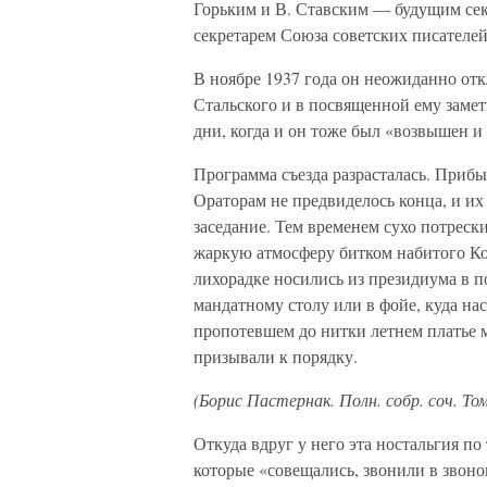
Горьким и В. Ставским — будущим сек
секретарем Союза советских писателей
В ноябре 1937 года он неожиданно отк
Стальского и в посвященной ему замет
дни, когда и он тоже был «возвышен и
Программа съезда разрасталась. Приб
Ораторам не предвиделось конца, и их 
заседание. Тем временем сухо потрес
жаркую атмосферу битком набитого Кол
лихорадке носились из президиума в 
мандатному столу или в фойе, куда на
пропотевшем до нитки летнем платье м
призывали к порядку.
(Борис Пастернак. Полн. собр. соч. Том
Откуда вдруг у него эта ностальгия по
которые «совещались, звонили в звоно