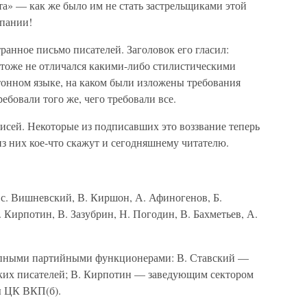
а» — как же было им не стать застрельщиками этой
мпании!
ранное письмо писателей. Заголовок его гласил:
а тоже не отличался какими-либо стилистическими
тонном языке, на каком были изложены требования
ебовали того же, чего требовали все.
исей. Некоторые из подписавших это воззвание теперь
з них кое-что скажут и сегодняшнему читателю.
Вс. Вишневский, В. Киршон, А. Афиногенов, Б.
 Кирпотин, В. Зазубрин, Н. Погодин, В. Бахметьев, А.
крупными партийными функционерами: В. Ставский —
ких писателей; В. Кирпотин — заведующим сектором
ы ЦК ВКП(б).