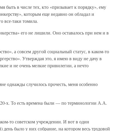
емя быть в числе тех, кто «призывает к порядку», ему
-юнкерству», которым еще недавно он обладал и
го все-таки томила.
нкерства» его не лишили. Оно оставалось при нем и в
ство», а совсем другой социальный статус, в каком-то
герство». Утверждая это, я имею в виду не дачу в
кие и не очень мелкие привилегии, а нечто
мне однажды случилось прочесть, меня особенно
 20-х. То есть времена были — по терминологии А.А.
ком-то советском учреждении. И вот в один
 день было у них собрание, на котором весь трудовой