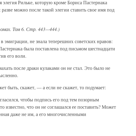
 элегия Рильке, которую кроме Бориса Пастернака
: разве можно после такой элегии ставить свое имя под
омах. Том 6. Стр. 443—444.)
в эмиграции, не знала теперешних советских нравов:
 Пастернака была поставлена под письмом шестнадцати
тив его воли.
 махать после драки кулаками он не стал. Это было не
ысленно.
ет быть, скажет, — а если не скажет, то подумает:
согласился, чтобы подпись его под тем позорным
это известно, что он не соглашался ее поставить? Может
енная даже не им, а его многочисленными