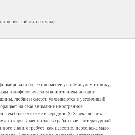
кста» русской литературы)
формировали более или менее устойчивую мотивику,
окам и мифологическим коннотациям истории
нщины, любви и смерти увязываются в устойчивый
обращает на себя внимание иностранное
, тем более что уже в середине XIX века возникла
ие аптекари. Именно здесь срабатывает литературный
нного знания требует, как известно, персонажа мало
транного. Аптекари-немцы, пожалуй, оказываются