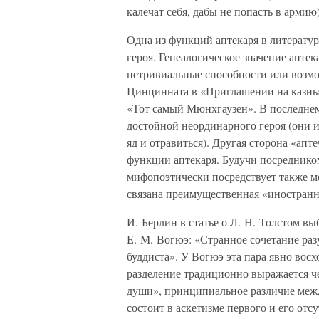
калечат себя, дабы не попасть в армию)
Одна из функций аптекаря в литератур
героя. Генеалогическое значение аптек
нетривиальные способности или возмо
Цинцинната в «Приглашении на казнь»
«Тот самый Мюнхгаузен». В последнем
достойной неординарного героя (они и
яд и отравиться). Другая сторона «ап
функции аптекаря. Будучи посреднико
мифопоэтически посредствует также м
связана преимущественная «иностранн
И. Берлин в статье о Л. Н. Толстом вы
Е. М. Вогюэ: «Странное сочетание раз
буддиста». У Вогюэ эта пара явно восх
разделение традиционно выражается че
души», принципиальное различие межд
состоит в аскетизме первого и его отс