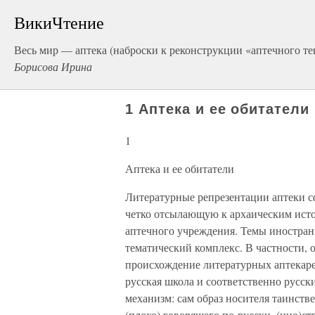
ВикиЧтение
Весь мир — аптека (наброски к реконструкции «аптечного те
Борисова Ирина
1 Аптека и ее обитатели
1
Аптека и ее обитатели
Литературные репрезентации аптеки с
четко отсылающую к архаическим ист
аптечного учреждения. Темы иностра
тематический комплекс. В частности, 
происхождение литературных аптекарей
русская школа и соответственно русск
механизм: сам образ носителя таинстве
(плохо) говорящего по-русски, (ино)с