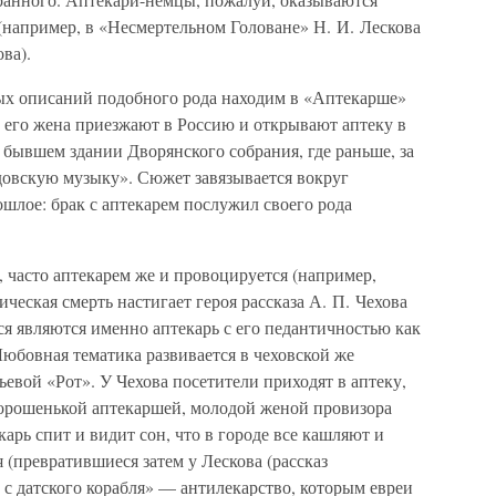
(например, в «Несмертельном Головане» Н. И. Лескова
ва).
ых описаний подобного рода находим в «Аптекарше»
 его жена приезжают в Россию и открывают аптеку в
бывшем здании Дворянского собрания, где раньше, за
довскую музыку». Сюжет завязывается вокруг
шлое: брак с аптекарем послужил своего рода
, часто аптекарем же и провоцируется (например,
еская смерть настигает героя рассказа А. П. Чехова
я являются именно аптекарь с его педантичностью как
юбовная тематика развивается в чеховской же
ьевой «Рот». У Чехова посетители приходят в аптеку,
хорошенькой аптекаршей, молодой женой провизора
карь спит и видит сон, что в городе все кашляют и
 (превратившиеся затем у Лескова (рассказ
с датского корабля» — антилекарство, которым евреи