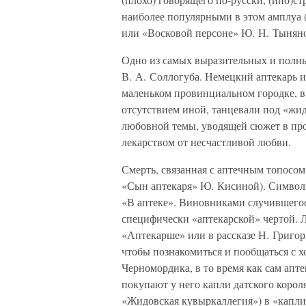
наиболее популярными в этом амплуа 
или «Восковой персоне» Ю. Н. Тыняно
Одно из самых выразительных и полн
В. А. Соллогуба. Немецкий аптекарь и
маленьком провинциальном городке, в 
отсутствием иной, танцевали под «жи
любовной темы, уводящей сюжет в про
лекарством от несчастливой любви.
Смерть, связанная с аптечным топосом
«Сын аптекаря» Ю. Кисиной). Символич
«В аптеке». Виновниками случившегос
специфически «аптекарской» чертой. Л
«Аптекарше» или в рассказе Н. Григор
чтобы познакомиться и пообщаться с 
Черномордика, в то время как сам апте
покупают у него капли датского короля
«Жидовская кувыркаллегия») в «капли 