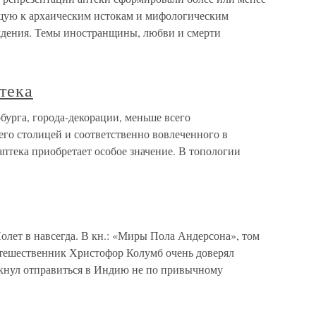
щую к архаическим истокам и мифологическим
ждения. Темы иностранщины, любви и смерти
тека
бурга, города-декорации, меньше всего
его столицей и соответственно вовлеченного в
аптека приобретает особое значение. В топологии
Полет в навсегда. В кн.: «Миры Пола Андерсона», том
утешественник Христофор Колумб очень доверял
искнул отправиться в Индию не по привычному