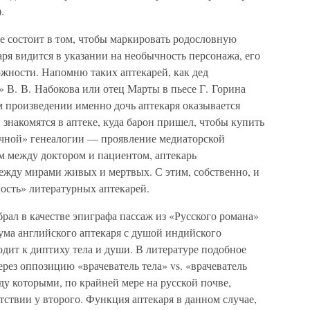
.
е состоит в том, чтобы маркировать родословную
аря видится в указании на необычность персонажа, его
жности. Напомню таких аптекарей, как дед
 В. В. Набокова или отец Марты в пьесе Г. Горина
 произведении именно дочь аптекаря оказывается
 знакомятся в аптеке, куда барон пришел, чтобы купить
течной» генеалогии — проявление медиаторской
м между доктором и пациентом, аптекарь
ежду мирами живых и мертвых. С этим, собственно, и
ость» литературных аптекарей.
брал в качестве эпиграфа пассаж из «Русского романа»
ума английского аптекаря с душой индийского
одит к диптиху тела и души. В литературе подобное
рез оппозицию «врачеватель тела» vs. «врачеватель
у которыми, по крайней мере на русской почве,
утствии у второго. Функция аптекаря в данном случае,