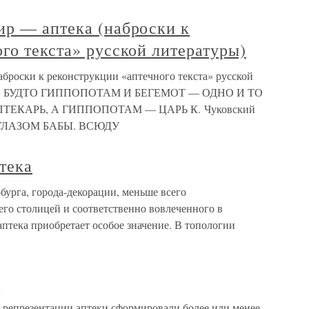
ир — аптека (наброски к
го текста» русской литературы)
броски к реконструкции «аптечного текста» русской
, БУДТО ГИППОПОТАМ И БЕГЕМОТ — ОДНО И ТО
ТЕКАРЬ, А ГИППОПОТАМ — ЦАРЬ К. Чуковский
ГЛАЗОМ БАБЫ. ВСЮДУ
тека
бурга, города-декорации, меньше всего
его столицей и соответственно вовлеченного в
аптека приобретает особое значение. В топологии
и
е репрезентации аптеки сформировали более или менее