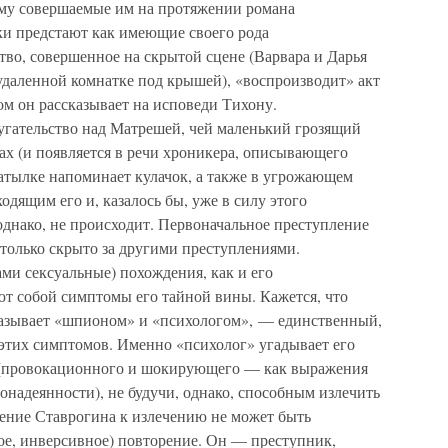
ому совершаемые им на протяжении романа
и предстают как имеющие своего рода
о, совершенное на скрытой сцене (Варвара и Дарья
удаленной комнатке под крышей), «воспроизводит» акт
ом он рассказывает на исповеди Тихону.
гательство над Матрешей, чей маленький грозящий
ах (и появляется в речи хроникера, описывающего
затылке напоминает кулачок, а также в угрожающем
одящим его и, казалось бы, уже в силу этого
однако, не происходит. Первоначальное преступление
 только скрыто за другими преступлениями.
ми сексуальные) похождения, как и его
ют собой симптомы его тайной вины. Кажется, что
 называет «шпионом» и «психологом», — единственный,
 этих симптомов. Именно «психолог» угадывает его
 (провокационного и шокирующего — как выражения
онадеянности), не будучи, однако, способным излечить
мление Ставрогина к излечению не может быть
ное, инверсивное) повторение. Он — преступник,