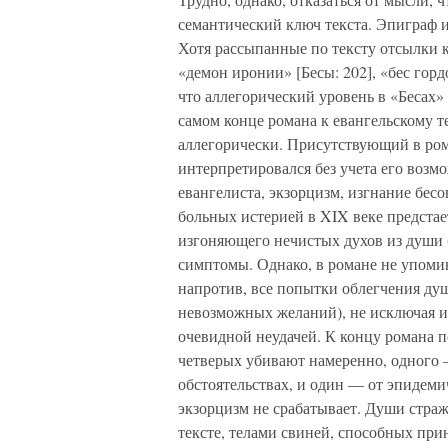
семантический ключ текста. Эпиграф и
Хотя рассыпанные по тексту отсылки к 
«демон иронии» [Бесы: 202], «бес гор
что аллегорический уровень в «Бесах»
самом конце романа к евангельскому т
аллегорически. Присутствующий в ро
интерпретировался без учета его возм
евангелиста, экзорцизм, изгнание бесо
больных истерией в XIX веке предст
изгоняющего нечистых духов из души 
симптомы. Однако, в романе не упомин
напротив, все попытки облегчения душ
невозможных желаний), не исключая и
очевидной неудачей. К концу романа п
четверых убивают намеренно, одного
обстоятельствах, и один — от эпидеми
экзорцизм не срабатывает. Души страж
тексте, телами свиней, способных при