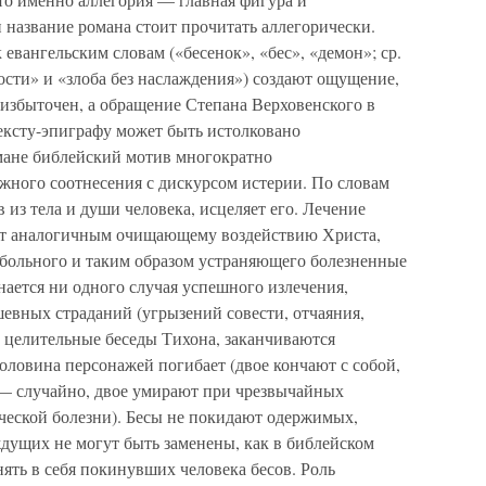
 название романа стоит прочитать аллегорически.
евангельским словам («бесенок», «бес», «демон»; ср.
дости» и «злоба без наслаждения») создают ощущение,
 избыточен, а обращение Степана Верховенского в
ексту-эпиграфу может быть истолковано
мане библейский мотив многократно
ожного соотнесения с дискурсом истерии. По словам
в из тела и души человека, исцеляет его. Лечение
ает аналогичным очищающему воздействию Христа,
больного и таким образом устраняющего болезненные
ается ни одного случая успешного излечения,
евных страданий (угрызений совести, отчаяния,
 целительные беседы Тихона, заканчиваются
оловина персонажей погибает (двое кончают с собой,
 — случайно, двое умирают при чрезвычайных
ческой болезни). Бесы не покидают одержимых,
дущих не могут быть заменены, как в библейском
нять в себя покинувших человека бесов. Роль