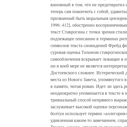
виновный в том, что не предотвратил 
теперь сам покончить с собой, удавитьс
призванный быть моральным цензором
1996: 412], обостренно восприимчивым
текст Ставрогина с точки зрения стил
подлежащее описанию в терминах ритор
символов текста сновидений Фрейд фор
суровая оценка Тихоном ставрогинско
самообличения вскрывает лежащие в е
ни в коей мере не является интерпре
Достоевского сложнее. Истерический д
места из Нового Завета, упомянутого 
в памяти, читая роман. Идет ли здесь 
неоднократно упоминается в тексте в 
тривиальный способ непрямого выраже
заслуживает высокой оценки персонаж
болтун использует термин «аллегория»
удивленная каким-то замечанием, спраш
Трудно, однако, отказаться от мысли, 