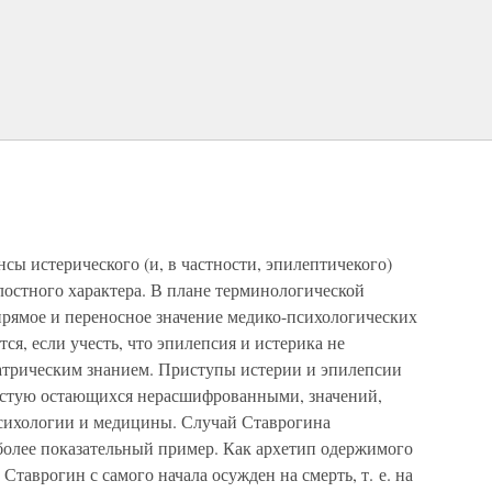
ы истерического (и, в частности, эпилептичекого)
лостного характера. В плане терминологической
прямое и переносное значение медико-психологических
я, если учесть, что эпилепсия и истерика не
трическим знанием. Приступы истерии и эпилепсии
частую остающихся нерасшифрованными, значений,
психологии и медицины. Случай Ставрогина
иболее показательный пример. Как архетип одержимого
таврогин с самого начала осужден на смерть, т. е. на