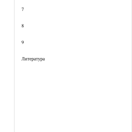
7
8
9
Литература