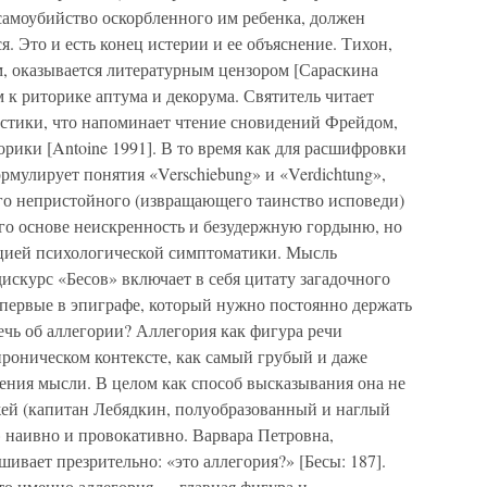
самоубийство оскорбленного им ребенка, должен
я. Это и есть конец истерии и ее объяснение. Тихон,
, оказывается литературным цензором [Сараскина
 к риторике аптума и декорума. Святитель читает
истики, что напоминает чтение сновидений Фрейдом,
ики [Antoine 1991]. В то время как для расшифровки
мулирует понятия «Verschiebung» и «Verdichtung»,
го непристойного (извращающего таинство исповеди)
го основе неискренность и безудержную гордыню, но
тацией психологической симптоматики. Мысль
искурс «Бесов» включает в себя цитату загадочного
впервые в эпиграфе, который нужно постоянно держать
речь об аллегории? Аллегория как фигура речи
ироническом контексте, как самый грубый и даже
ния мысли. В целом как способ высказывания она не
ей (капитан Лебядкин, полуобразованный и наглый
 наивно и провокативно. Варвара Петровна,
ивает презрительно: «это аллегория?» [Бесы: 187].
что именно аллегория — главная фигура и