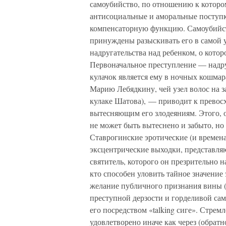
самоубийство, по отношению к котор
антисоциальные и аморальные поступк
компенсаторную функцию. Самоубийств
принуждены разыскивать его в самой 
надругательства над ребенком, о котор
Первоначальное преступление — надру
кулачок является ему в ночных кошмар
Марию Лебядкину, чей узел волос на 
кулаке Шатова), — приводит к превосх
вытесняющим его злодеяниям. Этого, 
не может быть вытеснено и забыто, но
Ставрогинские эротические (и времена
эксцентрические выходки, представля
святитель, которого он презрительно
кто способен уловить тайное значение
желание публичного признания вины
преступной дерзости и горделивой сам
его посредством «talking сиге». Стре
удовлетворено иначе как через (обрат