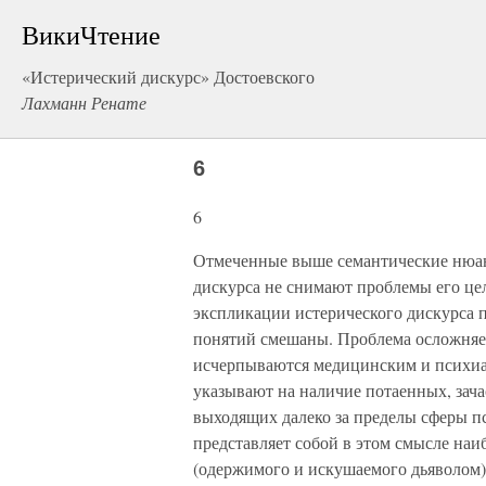
ВикиЧтение
«Истерический дискурс» Достоевского
Лахманн Ренате
6
6
Отмеченные выше семантические нюанс
дискурса не снимают проблемы его це
экспликации истерического дискурса 
понятий смешаны. Проблема осложняетс
исчерпываются медицинским и психиа
указывают на наличие потаенных, за
выходящих далеко за пределы сферы 
представляет собой в этом смысле на
(одержимого и искушаемого дьяволом) С