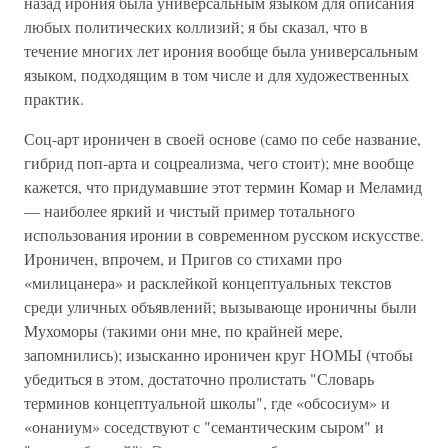
назад ирония была универсальным языком для описания
любых политических коллизий; я бы сказал, что в
течение многих лет ирония вообще была универсальным
языком, подходящим в том числе и для художественных
практик.
Соц-арт ироничен в своей основе (само по себе название,
гибрид поп-арта и соцреализма, чего стоит); мне вообще
кажется, что придумавшие этот термин Комар и Меламид
— наиболее яркий и чистый пример тотального
использования иронии в современном русском искусстве.
Ироничен, впрочем, и Пригов со стихами про
«милицанера» и расклейкой концептуальных текстов
среди уличных объявлений; вызывающе ироничны были
Мухоморы (такими они мне, по крайней мере,
запомнились); изысканно ироничен круг НОМЫ (чтобы
убедиться в этом, достаточно пролистать "Словарь
терминов концептуальной школы", где «обсосиум» и
«онаниум» соседствуют с "семантическим сыром" и