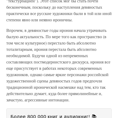
"текстурбацией"). Этот список мог бы стать почти
бесконечным, поскольку до наступления девяностых
практически все русские художники были в той или иной
степени явно или неявно ироничны.
Впрочем, в девяностые годы ирония начала утрачивать
былую актуальность. По мере того как пространство (в
том числе культурное) перестало быть абсолютно
тоталитарным, ирония перестала быть абсолютно
необходимой. Будучи одной из непременных
составляющих постмодернистского дискурса, ирония все
еще присутствует в работах некоторых современных
художников, однако самые яркие персонажи российской
художественной сцены девяностых годов предпочли
традиционной иронической насмешке над тем, кто так
действительно думает, куда более прямолинейные и,
зачастую, агрессивные интонации.
Более 800 000 книг и аудиокниг! 📚