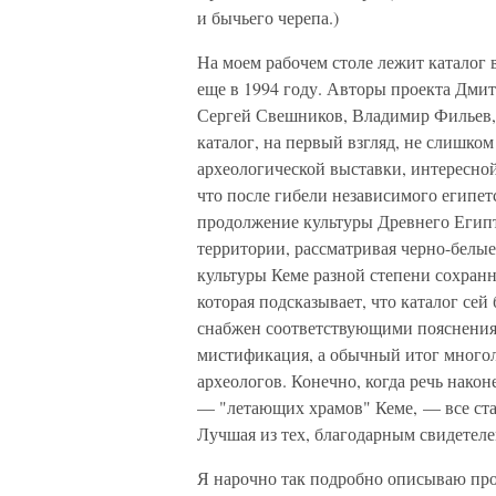
и бычьего черепа.)
На моем рабочем столе лежит каталог 
еще в 1994 году. Авторы проекта Дми
Сергей Свешников, Владимир Фильев,
каталог, на первый взгляд, не слишком
археологической выставки, интересной
что после гибели независимого египет
продолжение культуры Древнего Египта
территории, рассматривая черно-бел
культуры Кеме разной степени сохранно
которая подсказывает, что каталог се
снабжен соответствующими пояснениям
мистификация, а обычный итог многол
археологов. Конечно, когда речь нако
— "летающих храмов" Кеме, — все ста
Лучшая из тех, благодарным свидетеле
Я нарочно так подробно описываю прое