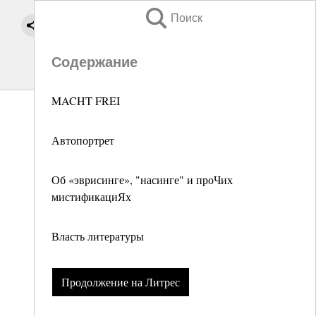
Поиск
Содержание
MACHT FREI
Автопортрет
Об «эврисинге», "насинге" и проЧих
мистификациЯх
Власть литературы
Продолжение на Литрес