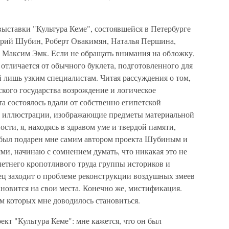
выставки "Культура Кеме", состоявшейся в Петербурге
трий Шубин, Роберт Овакимян, Наталья Першина,
 Максим Эмк. Если не обращать внимания на обложку,
 отличается от обычного буклета, подготовленного для
 лишь узким специалистам. Читая рассуждения о том,
ского государства возрождение и логическое
 состоялось вдали от собственно египетской
ые иллюстрации, изображающие предметы материальной
сти, я, находясь в здравом уме и твердой памяти,
й был подарен мне самим автором проекта Шубиным и
и, начинаю с сомнением думать, что никакая это не
етнего кропотливого труда группы историков и
нец заходит о проблеме реконструкции воздушных змеев
новится на свои места. Конечно же, мистификация.
м которых мне доводилось становиться.
кт "Культура Кеме": мне кажется, что он был