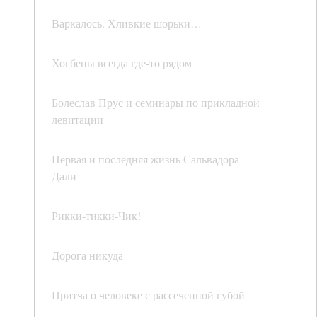
Варкалось. Хливкие шорьки…
Хогбены всегда где-то рядом
Болеслав Прус и семинары по прикладной
левитации
Первая и последняя жизнь Сальвадора
Дали
Рикки-тикки-Чик!
Дорога никуда
Притча о человеке с рассеченной губой