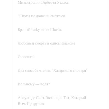
Мизантропия Герберта Уэллса
"Скоты не должны смеяться"
Бравый lucky strike Швейк
Любовь и смерть в одном флаконе
Сияющий
Два способа чтения "Хазарского словаря"
Вольному — воля?
Антуан де Сент-Экзюпери Тот, Который
Всех Приручил