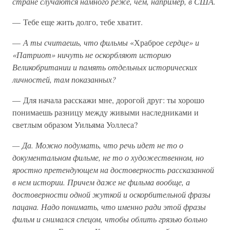
стране случаются намного реже, чем, например, в США.
— Тебе еще жить долго, тебе хватит.
—
А ты считаешь, что фильмы
«Храброе
сердце» и
«Патриот» ничуть не оскорбляют историю
Великобритании и память отдельных исторических
личностей, там показанных?
— Для начала расскажи мне, дорогой друг: ты хорошо
понимаешь разницу между живыми наследниками и
светлым образом Уильяма Уоллеса?
— Да. Можно подумать, что речь идет не то о
документальном фильме, не то о художественном, но
яростно претендующем на достоверность рассказанной
в нем истории. Причем даже не фильма вообще, а
достоверности одной жуткой и оскорбительной фразы
пацана. Надо понимать, что именно ради этой фразы
фильм и снимался спецом, чтобы облить грязью больно