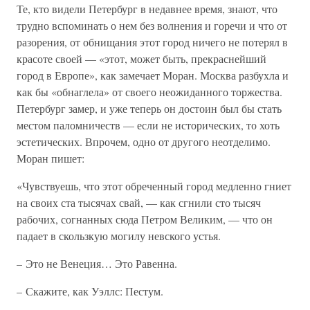
Те, кто видели Петербург в недавнее время, знают, что
трудно вспоминать о нем без волнения и горечи и что от
разорения, от обнищания этот город ничего не потерял в
красоте своей — «этот, может быть, прекраснейший
город в Европе», как замечает Моран. Москва разбухла и
как бы «обнаглела» от своего неожиданного торжества.
Петербург замер, и уже теперь он достоин был бы стать
местом паломничеств — если не исторических, то хоть
эстетических. Впрочем, одно от другого неотделимо.
Моран пишет:
«Чувствуешь, что этот обреченный город медленно гниет
на своих ста тысячах свай, — как сгнили сто тысяч
рабочих, согнанных сюда Петром Великим, — что он
падает в скользкую могилу невского устья.
– Это не Венеция… Это Равенна.
– Скажите, как Уэллс: Пестум.