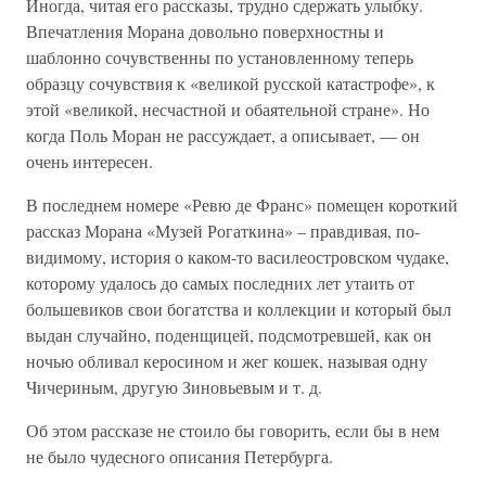
Иногда, читая его рассказы, трудно сдержать улыбку.
Впечатления Морана довольно поверхностны и
шаблонно сочувственны по установленному теперь
образцу сочувствия к «великой русской катастрофе», к
этой «великой, несчастной и обаятельной стране». Но
когда Поль Моран не рассуждает, а описывает, — он
очень интересен.
В последнем номере «Ревю де Франс» помещен короткий
рассказ Морана «Музей Рогаткина» – правдивая, по-
видимому, история о каком-то василеостровском чудаке,
которому удалось до самых последних лет утаить от
большевиков свои богатства и коллекции и который был
выдан случайно, поденщицей, подсмотревшей, как он
ночью обливал керосином и жег кошек, называя одну
Чичериным, другую Зиновьевым и т. д.
Об этом рассказе не стоило бы говорить, если бы в нем
не было чудесного описания Петербурга.