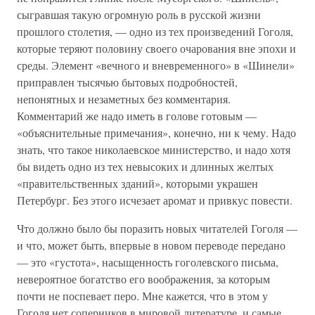
сыгравшая такую огромную роль в русской жизни
прошлого столетия, — одно из тех произведений Гоголя,
которые теряют половину своего очарования вне эпохи и
среды. Элемент «вечного и вневременного» в «Шинели»
приправлен тысячью бытовых подробностей,
непонятных и незаметных без комментария.
Комментарий же надо иметь в голове готовым —
«объяснительные примечания», конечно, ни к чему. Надо
знать, что такое николаевское министерство, и надо хотя
бы видеть одно из тех невысоких и длинных желтых
«правительственных зданий», которыми украшен
Петербург. Без этого исчезает аромат и привкус повести.
Что должно было бы поразить новых читателей Гоголя —
и что, может быть, впервые в новом переводе передано
— это «густота», насыщенность гоголевского письма,
невероятное богатство его воображения, за которым
почти не поспевает перо. Мне кажется, что в этом у
Гоголя нет соперников в мировой литературе, и самые