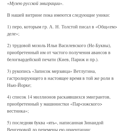
«
Музею русской эмиграции
».
В нашей витрине пока имеются следующие уники:
1) перо, которым гр. А. Н. Толстой писал в «Общ<ем>
деле»;
2) трудовой мозоль Ильи Василевского (He-Буквы),
приобретенный им от частого получения авансов в
белогвардейской печати (Киев, Париж и пр.).
3) рукопись «Записок мерзавца» Ветлугина,
гастролирующего в настоящее время в той же роли в
Нью-Йорке;
4) список 14 миллионов раскаявшихся эмигрантов,
приобретенный у машинистки «Пар<ижского>
вестника»;
5) последняя буква «ять», написанная Зинаидой
Венгеровой до перемены ею ориентации;