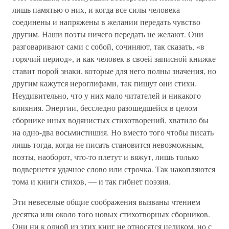
лишь памятью о них, и когда все силы человека
соединены и напряжены в желании передать чувство
другим. Наши поэты ничего передать не желают. Они
разговаривают сами с собой, сочиняют, так сказать, «в
горячий период», и как человек в своей записной книжке
ставит порой знаки, которые для него полны значения, но
другим кажутся иероглифами, так пишут они стихи.
Неудивительно, что у них мало читателей и никакого
влияния. Энергии, бесследно разошедшейся в целом
сборнике иных водянистых стихотворений, хватило бы
на одно-два восьмистишия. Но вместо того чтобы писать
лишь тогда, когда не писать становится невозможным,
поэты, наоборот, что-то плетут и вяжут, лишь только
подвернется удачное слово или строчка. Так накопляются
тома и книги стихов, — и так гибнет поэзия.
Эти невеселые общие соображения вызваны чтением
десятка или около того новых стихотворных сборников.
Они ни к одной из этих книг не относятся целиком, но с