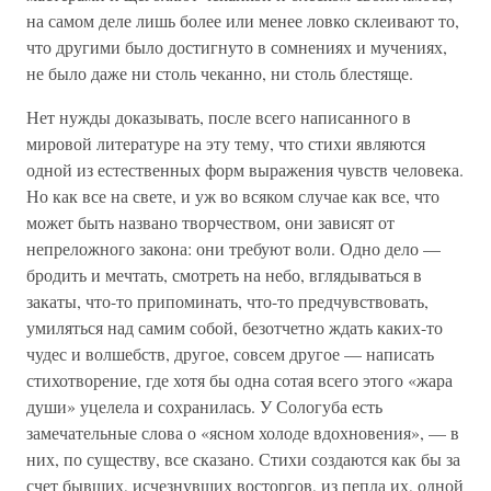
на самом деле лишь более или менее ловко склеивают то,
что другими было достигнуто в сомнениях и мучениях,
не было даже ни столь чеканно, ни столь блестяще.
Нет нужды доказывать, после всего написанного в
мировой литературе на эту тему, что стихи являются
одной из естественных форм выражения чувств человека.
Но как все на свете, и уж во всяком случае как все, что
может быть названо творчеством, они зависят от
непреложного закона: они требуют воли. Одно дело —
бродить и мечтать, смотреть на небо, вглядываться в
закаты, что-то припоминать, что-то предчувствовать,
умиляться над самим собой, безотчетно ждать каких-то
чудес и волшебств, другое, совсем другое — написать
стихотворение, где хотя бы одна сотая всего этого «жара
души» уцелела и сохранилась. У Сологуба есть
замечательные слова о «ясном холоде вдохновения», — в
них, по существу, все сказано. Стихи создаются как бы за
счет бывших, исчезнувших восторгов, из пепла их, одной