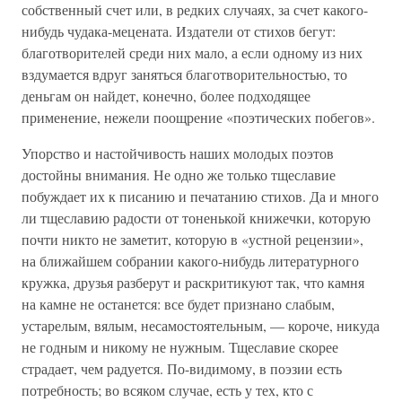
собственный счет или, в редких случаях, за счет какого-
нибудь чудака-мецената. Издатели от стихов бегут:
благотворителей среди них мало, а если одному из них
вздумается вдруг заняться благотворительностью, то
деньгам он найдет, конечно, более подходящее
применение, нежели поощрение «поэтических побегов».
Упорство и настойчивость наших молодых поэтов
достойны внимания. Не одно же только тщеславие
побуждает их к писанию и печатанию стихов. Да и много
ли тщеславию радости от тоненькой книжечки, которую
почти никто не заметит, которую в «устной рецензии»,
на ближайшем собрании какого-нибудь литературного
кружка, друзья разберут и раскритикуют так, что камня
на камне не останется: все будет признано слабым,
устарелым, вялым, несамостоятельным, — короче, никуда
не годным и никому не нужным. Тщеславие скорее
страдает, чем радуется. По-видимому, в поэзии есть
потребность; во всяком случае, есть у тех, кто с