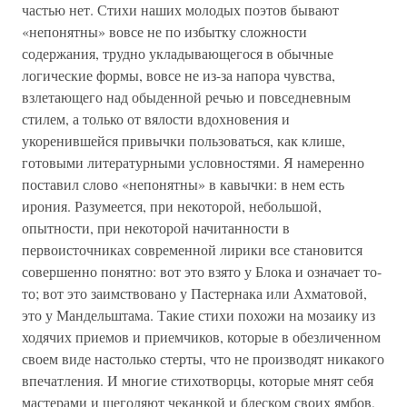
частью нет. Стихи наших молодых поэтов бывают
«непонятны» вовсе не по избытку сложности
содержания, трудно укладывающегося в обычные
логические формы, вовсе не из-за напора чувства,
взлетающего над обыденной речью и повседневным
стилем, а только от вялости вдохновения и
укоренившейся привычки пользоваться, как клише,
готовыми литературными условностями. Я намеренно
поставил слово «непонятны» в кавычки: в нем есть
ирония. Разумеется, при некоторой, небольшой,
опытности, при некоторой начитанности в
первоисточниках современной лирики все становится
совершенно понятно: вот это взято у Блока и означает то-
то; вот это заимствовано у Пастернака или Ахматовой,
это у Мандельштама. Такие стихи похожи на мозаику из
ходячих приемов и приемчиков, которые в обезличенном
своем виде настолько стерты, что не производят никакого
впечатления. И многие стихотворцы, которые мнят себя
мастерами и щеголяют чеканкой и блеском своих ямбов,