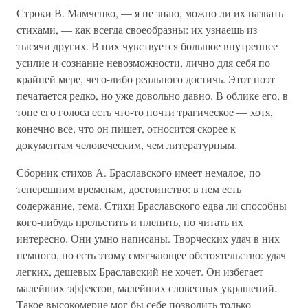
Строки В. Мамченко, — я не знаю, можно ли их назвать
стихами, — как всегда своеобразны: их узнаешь из
тысячи других. В них чувствуется большое внутреннее
усилие и сознание невозможности, лично для себя по
крайней мере, чего-либо реального достичь. Этот поэт
печатается редко, но уже довольно давно. В облике его, в
тоне его голоса есть что-то почти трагическое — хотя,
конечно все, что он пишет, относится скорее к
документам человеческим, чем литературным.
Сборник стихов А. Браславского имеет немалое, по
теперешним временам, достоинство: в нем есть
содержание, тема. Стихи Браславского едва ли способны
кого-нибудь прельстить и пленить, но читать их
интересно. Они умно написаны. Творческих удач в них
немного, но есть этому смягчающее обстоятельство: удач
легких, дешевых Браславский не хочет. Он избегает
малейших эффектов, малейших словесных украшений.
Такое высокомерие мог бы себе позволить только