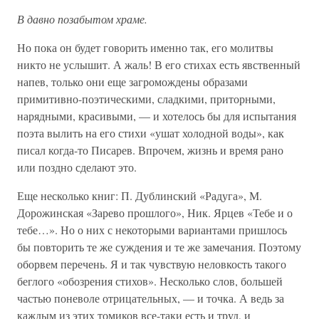
В давно позабытом храме.
Но пока он будет говорить именно так, его молитвы
никто не услышит. А жаль! В его стихах есть явственный
напев, только они еще загромождены образами
примитивно-поэтическими, сладкими, приторными,
нарядными, красивыми, — и хотелось бы для испытания
поэта вылить на его стихи «ушат холодной воды», как
писал когда-то Писарев. Впрочем, жизнь и время рано
или поздно сделают это.
Еще несколько книг: П. Дублинский «Радуга», М.
Дорожинская «Зарево прошлого», Ник. Ярцев «Тебе и о
тебе…». Но о них с некоторыми вариантами пришлось
бы повторить те же суждения и те же замечания. Поэтому
оборвем перечень. Я и так чувствую неловкость такого
беглого «обозрения стихов». Несколько слов, большей
частью поневоле отрицательных, — и точка. А ведь за
каждым из этих томиков все-таки есть и труд, и