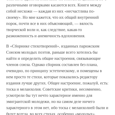
различными оговорками касаются всех. Книги между
собой несхожи — каждая из них «несчастлива по-
своему». Но мне кажется, что их общий внутренний
порок, почти все в них объясняющий, — вялость
творческой воли и, как следствие, какая-то
разжиженность и анемичность вдохновения.
В «Сборнике стихотворений», изданных парижским
Союзом молодых поэтов, раньше всего хотелось бы
найти и определить общие настроения, связывающие
членов союза. Однако сборник составлен без плана,
очевидно, по принципу эстетическому, и помещены в
нем просто те стихи, которые показались редактору
издания лучше других. Общее настроение, пожалуй, есть:
тоска и меланхолия. Советские критики, несомненно,
усмотрели бы тут нечто характерное именно для
эмигрантской молодежи, но на самом деле ничего
характерного в этом нет, ибо тоска с меланхолией были и
будут всегда, во всех стихах, особенно «молодых».