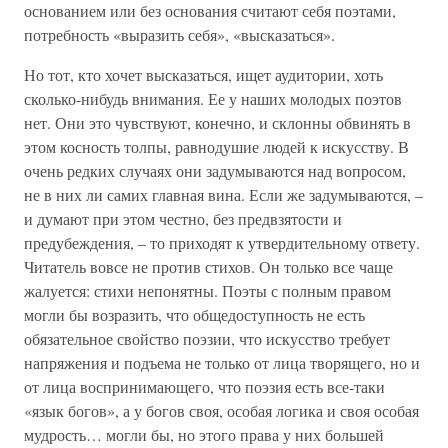
основанием или без основания считают себя поэтами,
потребность «выразить себя», «высказаться».
Но тот, кто хочет высказаться, ищет аудитории, хоть
сколько-нибудь внимания. Ее у наших молодых поэтов
нет. Они это чувствуют, конечно, и склонны обвинять в
этом косность толпы, равнодушие людей к искусству. В
очень редких случаях они задумываются над вопросом,
не в них ли самих главная вина. Если же задумываются, –
и думают при этом честно, без предвзятости и
предубеждения, – то приходят к утвердительному ответу.
Читатель вовсе не против стихов. Он только все чаще
жалуется: стихи непонятны. Поэты с полным правом
могли бы возразить, что общедоступность не есть
обязательное свойство поэзии, что искусство требует
напряжения и подъема не только от лица творящего, но и
от лица воспринимающего, что поэзия есть все-таки
«язык богов», а у богов своя, особая логика и своя особая
мудрость… могли бы, но этого права у них большей