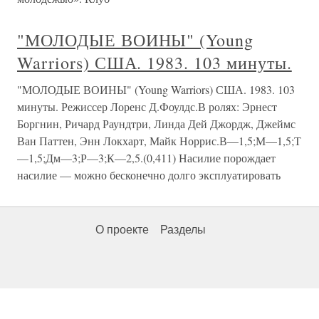
"МОЛОДЫЕ ВОИНЫ" (Young
Warriors) США. 1983. 103 минуты.
"МОЛОДЫЕ ВОИНЫ" (Young Warriors) США. 1983. 103
минуты. Режиссер Лоренс Д.Фоулдс.В ролях: Эрнест
Боргнин, Ричард Раундтри, Линда Дей Джордж, Джеймс
Ван Паттен, Энн Локхарт, Майк Норрис.В—1,5;М—1,5;Т
—1,5;Дм—3;Р—3;К—2,5.(0,411) Насилие порождает
насилие — можно бесконечно долго эксплуатировать
О проекте
Разделы