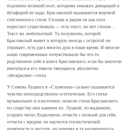
подлинно великий поэт, которому никаких декораций и
бутафорий не надо. Браславский оказывается жертвой
собственного стиля. Сплошь и рядом он как поэт
перестает существовать — есть текст, но нет стихов…
Текст же любопытный. Та полужизнь, которой
Браславский живет и которую иногда с остротой он
отражает, есть удел многих душ в наше время. И многие
наши современники почувствовали бы что-то
родственное себе в книге Браславского, если бы захотели
вчитаться в его тяжело тянущиеся, абсолютно
«бескрылые» стихи.
У Семена Луцкого в «Служении» сильно сказывается
чувство непосредственно-эстетическое. Его стихи
музыкальнее и пластичнее, нежели стихи Браславского,
по существу они наивнее их. Луцкий, по-видимому,
усердно читал Ходасевича, отчасти с пользой для себя,
отчасти с вредом: он научился стилистической
опрятности и чистоте, но перенял и ту раздвоенность