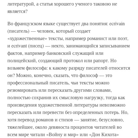
литературой, а статья хорошего ученого таковою не
является?
Во французском языке существует два понятия: ecrivain
(писатель) — человек, который создает
«художественные» тексты, например романист или поэт,
и ecrivant (писец) — некто, занимающийся записыванием
фактов, например банковский служащий или
полицейский, создающий протокол или рапорт. Но
возьмем философа: к какому разряду писателей относится
он? Можно, конечно, сказать, что философ — это
профессиональный писатель, чьи тексты можно
резюмировать или пересказать другими словами,
полностью сохранив их смысловую нагрузку, тогда как
произведения художественной литературы невозможно
пересказать или перевести без определенных потерь. Но,
хотя перевод романов и стихов — занятие, безусловно,
тяжелейшее, около девяноста процентов читателей во
всем мире читали «Войну и мир» или «Дон Кихота»