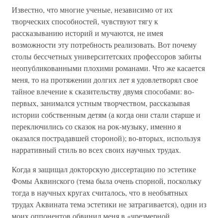
Известно, что многие ученые, независимо от их
творческих способностей, чувствуют тягу к
рассказыванию историй и мучаются, не имея
возможности эту потребность реализовать. Вот почему
столы бессчетных университетских профессоров забиты
неопубликованными плохими романами. Что же касается
меня, то на протяжении долгих лет я удовлетворял свое
тайное влечение к сказительству двумя способами: во-
первых, занимался устным творчеством, рассказывая
истории собственным детям (а когда они стали старше и
переключились со сказок на рок-музыку, именно я
оказался пострадавшей стороной); во-вторых, используя
нарративный стиль во всех своих научных трудах.
Когда я защищал докторскую диссертацию по эстетике
Фомы Аквинского (тема была очень спорной, поскольку
тогда в научных кругах считалось, что в необъятных
трудах Аквината тема эстетики не затрагивается), один из
моих оппонентов обвинил меня в «чрезмерной