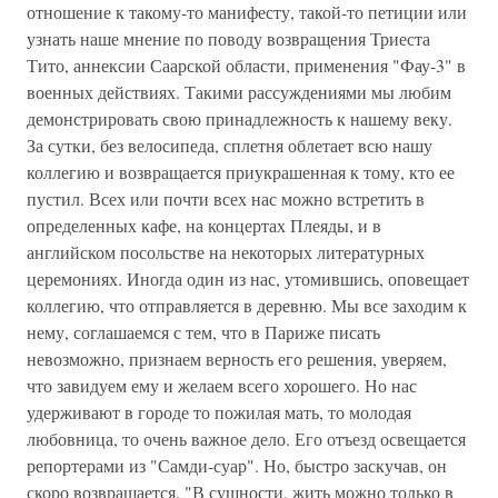
отношение к такому-то манифесту, такой-то петиции или
узнать наше мнение по поводу возвращения Триеста
Тито, аннексии Саарской области, применения "Фау-3" в
военных действиях. Такими рассуждениями мы любим
демонстрировать свою принадлежность к нашему веку.
За сутки, без велосипеда, сплетня облетает всю нашу
коллегию и возвращается приукрашенная к тому, кто ее
пустил. Всех или почти всех нас можно встретить в
определенных кафе, на концертах Плеяды, и в
английском посольстве на некоторых литературных
церемониях. Иногда один из нас, утомившись, оповещает
коллегию, что отправляется в деревню. Мы все заходим к
нему, соглашаемся с тем, что в Париже писать
невозможно, признаем верность его решения, уверяем,
что завидуем ему и желаем всего хорошего. Но нас
удерживают в городе то пожилая мать, то молодая
любовница, то очень важное дело. Его отъезд освещается
репортерами из "Самди-суар". Но, быстро заскучав, он
скоро возвращается. "В сущности, жить можно только в