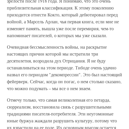
зрелости после 1918 года. Я понимаю, что это очень
приблизительная классификация. К этому поколению
приходится отнести Кокто, который дебютировал перед
войной, а Марсель Арлан, чья первая книга, если мне не
изменяет память, вышла уже после перемирия, чем-то
напоминает писателей, о которых мы уже сказали.
Очевидная бессмысленность войны, на раскрытие
настоящих причин которой мы истратили три
десятилетия, возродила дух Отрицания. Я не буду
останавливаться на этом периоде. Тибоде очень удачно
назвал его периодом "декомпрессии". Это был настоящий
фейерверк. Сейчас, когда он погас, о нем столько сказано,
что можно подумать – мы все о нем знаем.
Отмечу только, что самая великолепная его петарда,
сюрреализм, восстановила связь с разрушительными
традициями писателя-потребителя. Эти неугомонные
юные буржуа жаждали разрушить культуру, потому что
их взрастили на ее поле. Их основным врагом остается