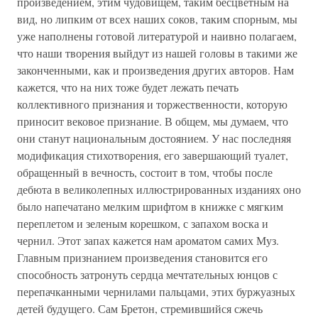
произведением, этим чудовищем, таким бесцветным на
вид, но липким от всех наших соков, таким спорным, мы
уже наполнены готовой литературой и наивно полагаем,
что наши творения выйдут из нашей головы в такими же
законченными, как и произведения других авторов. Нам
кажется, что на них тоже будет лежать печать
коллективного признания и торжественности, которую
приносит вековое признание. В общем, мы думаем, что
они станут национальным достоянием. У нас последняя
модификация стихотворения, его завершающий туалет,
обращенный в вечность, состоит в том, чтобы после
дебюта в великолепных иллюстрированных изданиях оно
было напечатано мелким шрифтом в книжке с мягким
переплетом и зеленым корешком, с запахом воска и
чернил. Этот запах кажется нам ароматом самих Муз.
Главным признанием произведения становится его
способность затронуть сердца мечтательных юнцов с
перепачканными чернилами пальцами, этих буржуазных
детей будущего. Сам Бретон, стремившийся сжечь