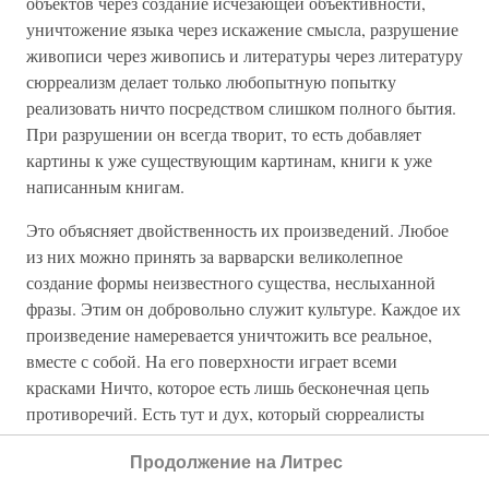
объектов через создание исчезающей объективности,
уничтожение языка через искажение смысла, разрушение
живописи через живопись и литературы через литературу
сюрреализм делает только любопытную попытку
реализовать ничто посредством слишком полного бытия.
При разрушении он всегда творит, то есть добавляет
картины к уже существующим картинам, книги к уже
написанным книгам.
Это объясняет двойственность их произведений. Любое
из них можно принять за варварски великолепное
создание формы неизвестного существа, неслыханной
фразы. Этим он добровольно служит культуре. Каждое их
произведение намеревается уничтожить все реальное,
вместе с собой. На его поверхности играет всеми
красками Ничто, которое есть лишь бесконечная цепь
противоречий. Есть тут и дух, который сюрреалисты
стремятся поймать среди руин субъективности. Его
Продолжение на Литрес
можно увидеть только среди нагромождения