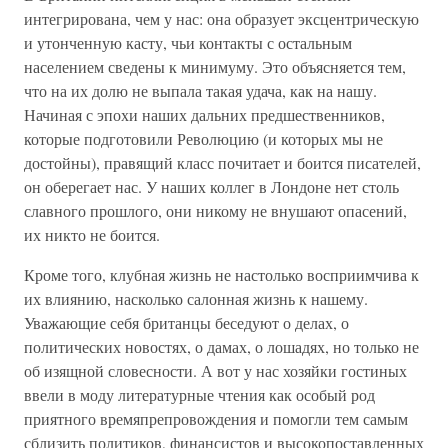
интегрирована, чем у нас: она образует эксцентрическую
и утонченную касту, чьи контакты с остальным
населением сведены к минимуму. Это объясняется тем,
что на их долю не выпала такая удача, как на нашу.
Начиная с эпохи наших дальних предшественников,
которые подготовили Революцию (и которых мы не
достойны), правящий класс почитает и боится писателей,
он оберегает нас. У наших коллег в Лондоне нет столь
славного прошлого, они никому не внушают опасений,
их никто не боится.
Кроме того, клубная жизнь не настолько восприимчива к
их влиянию, насколько салонная жизнь к нашему.
Уважающие себя британцы беседуют о делах, о
политических новостях, о дамах, о лошадях, но только не
об изящной словесности. А вот у нас хозяйки гостиных
ввели в моду литературные чтения как особый род
приятного времяпрепровождения и помогли тем самым
сблизить политиков, финансистов и высокопоставленных