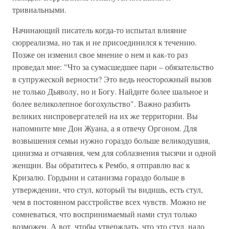
тривиальными.
Начинающий писатель когда-то испытал влияние
сюрреализма, но так и не присоединился к течению.
Позже он изменил свое мнение о нем и как-то раз
проведал мне: "Что за сумасшедшее пари – обязательство
в супружеской верности? Это ведь неосторожный вызов
не только Дьяволу, но и Богу. Найдите более шальное и
более великолепное богохульство". Важно разбить
великих ниспровергателей на их же территории. Вы
напомните мне Дон Жуана, а я отвечу Оргоном. Для
возвышения семьи нужно гораздо больше великодушия,
цинизма и отчаяния, чем для соблазнения тысячи и одной
женщин. Вы обратитесь к Рембо, я отправлю вас к
Кризалю. Гордыни и сатанизма гораздо больше в
утверждении, что стул, который ты видишь, есть стул,
чем в постоянном расстройстве всех чувств. Можно не
сомневаться, что воспринимаемый нами стул только
возможен. А вот, чтобы утверждать, что это стул, надо