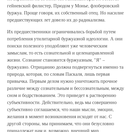
гейневский филистер, Прюдом у Монье, флоберовский
буржуа. Проще говоря, их собственный отец. Но насилие
предшествующих лет довело их до радикализма.
Их предшественники ограничивались борьбой путем
потребления утилитарной буржуазной идеологии. А они
поиски полезного уподобляют уже человеческим
замыслам, то есть сознательной и целенаправленной
жизни. Сознание становится буржуазным, "Я" –
буржуазно. Отрицанию должна подвергнуться именно та
природа, которая, по словам Паскаля, лишь первая
привычка. Первым делом нужно уничтожить прочное
различие между сознательным и бессознательным, между
сном и бодрствованием. Это приведет к растворению
субъективности. Действительно, ведь мы совершенно
субъективно соглашаемся, что наши мысли, эмоции,
желания в момент возникновения исходят от нас. С
другой стороны, мы принимаем, что они безусловно
принадлежат нам и, возможно, внешний мир