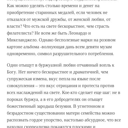
Как можно уделять столько времени и денег на
приобретение старинных медалей, если человек не
отказался от мужской дружбы, от женской любви, от
власти? Что есть на свете бескорыстнее, чем страсть
филателиста? Не всем же быть Леонардо и
Микеланджело. Однако бесполезные марки на розовом
картоне альбома -волнующая дань всем девяти музам
одновременно, символ разрушительного потребления.
Одни отыщут в буржуазной любви отчаянный вопль к
Богу. Нет ничего бескорыстнее и драматичней, чем
супружеская измена, вкус пепла на языке после
совокупления – это вкус отрицания и протеста против
всех наслаждений на свете. Кое-кто сделает еще шаг: не в
пороках буржуа, а в его добродетелях он отыщет
божественный зародыш безумия. В угнетенном и
безрадостном существовании матери семейства можно
распознать гордое упорство, настолько абсурдное, что все
находки сюрреализма покажутся плоскими и