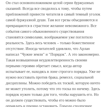
Он стал основоположником целой серии буржуазных
сказаний. Всегда все сводилось к тому, чтобы путем
приближений привести читателя в самый темный уголок
самой буржуазной души. Там все грезы объединяются и
превращаются в страстное желание невозможного. Все
события самого обыкновенного существования
становятся символами, воображаемое уже поглотило
реальность. Здесь весь человек – только божественное
отсутствие. Иногда читателей удивляло, что Арлан
написал "Чужие земли" и "Порядок". А это закономерно.
Такая возвышенная неудовлетворенность своими
первыми героями обретает смысл, когда автор
испытывает ее, находясь в лоне строгого порядка. Уже не
нужно восставать против брака, ремесел, социальной
дисциплины. Можно победить их тоской, которую ничто
не может утолить, потому что это тоска по ничему. Здесь
порядок нужен только для того, чтобы нарушить его. Но
он должен существовать, чтобы его можно было
оправдать и прочно установить. Гораздо сподручнее