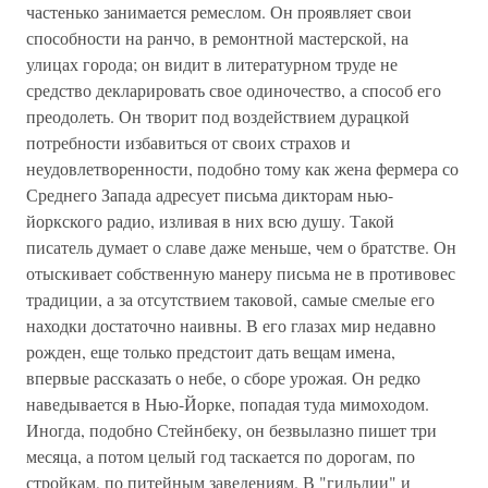
частенько занимается ремеслом. Он проявляет свои
способности на ранчо, в ремонтной мастерской, на
улицах города; он видит в литературном труде не
средство декларировать свое одиночество, а способ его
преодолеть. Он творит под воздействием дурацкой
потребности избавиться от своих страхов и
неудовлетворенности, подобно тому как жена фермера со
Среднего Запада адресует письма дикторам нью-
йоркского радио, изливая в них всю душу. Такой
писатель думает о славе даже меньше, чем о братстве. Он
отыскивает собственную манеру письма не в противовес
традиции, а за отсутствием таковой, самые смелые его
находки достаточно наивны. В его глазах мир недавно
рожден, еще только предстоит дать вещам имена,
впервые рассказать о небе, о сборе урожая. Он редко
наведывается в Нью-Йорке, попадая туда мимоходом.
Иногда, подобно Стейнбеку, он безвылазно пишет три
месяца, а потом целый год таскается по дорогам, по
стройкам, по питейным заведениям. В "гильдии" и