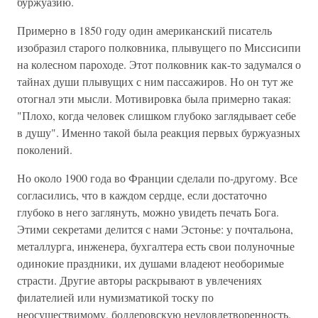
буржуазию.
Примерно в 1850 году один американский писатель
изобразил старого полковника, плывущего по Миссисипи
на колесном пароходе. Этот полковник как-то задумался о
тайнах души плывущих с ним пассажиров. Но он тут же
отогнал эти мысли. Мотивировка была примерно такая:
"Плохо, когда человек слишком глубоко заглядывает себе
в душу". Именно такой была реакция первых буржуазных
поколений.
Но около 1900 года во Франции сделали по-другому. Все
согласились, что в каждом сердце, если достаточно
глубоко в него заглянуть, можно увидеть печать Бога.
Этими секретами делится с нами Эстонье: у почтальона,
металлурга, инженера, бухгалтера есть свои полуночные
одинокие праздники, их душами владеют необоримые
страсти. Другие авторы раскрывают в увлечениях
филателией или нумизматикой тоску по
неосуществимому, бодлеровскую неудовлетворенность.