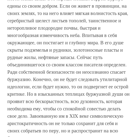
едины со своим добром. Если он живет в провинции, на
своих землях, то на него влияет мягкая волнистость края,
серебристый шелест листьев тополей, таинственное и
неторопливое плодородие почвы, быстрая и
многообразная изменчивость неба. Впитывая в себя
окружающее, он постигает и глубину мира. В его душе
скрыты подземелья и рудники, золотоносные пласты и
рудные жилы, нефтяные запасы. Сейчас путь
объединившегося со своим классом писателя определен.
Ради собственной безопасности он неосознанно спасает
буржуазию. Конечно, он не будет следовать утилитарной
идеологии, если будет нужно, то он подвергнет ее острой
критике. Но в изысканных теплицах буржуазной души он
проявит всю бескорыстность, всю духовность, которая
необходима ему, чтобы со спокойной совестью делать
свое дело. Завоеванную им в XIX веке символическую
аристократичность он не только сохранит для себя и
своих собратьев по перу, но и распространит на всю