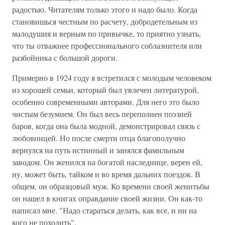
радостью. Читателям только этого и надо было. Когда
становишься честным по расчету, добродетельным из
малодушия и верным по привычке, то приятно узнать,
что ты отважнее профессионального соблазнителя или
разбойника с большой дороги.
Примерно в 1924 году я встретился с молодым человеком
из хорошей семьи, который был увлечен литературой,
особенно современными авторами. Для него это было
чистым безумием. Он был весь переполнен поэзией
баров, когда она была модной, демонстрировал связь с
любовницей. Но после смерти отца благополучно
вернулся на путь истинный и занялся фамильным
заводом. Он женился на богатой наследнице, верен ей,
ну, может быть, тайком и во время дальних поездок. В
общем, он образцовый муж. Ко времени своей женитьбы
он нашел в книгах оправдание своей жизни. Он как-то
написал мне. "Надо стараться делать, как все, и ни на
кого не походить".