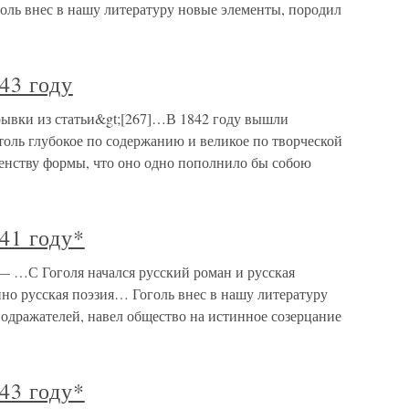
оль внес в нашу литературу новые элементы, породил
43 году
трывки из статьи&gt;[267]…В 1842 году вышли
оль глубокое по содержанию и великое по творческой
енству формы, что оно одно пополнило бы собою
41 году*
 — …С Гоголя начался русский роман и русская
нно русская поэзия… Гоголь внес в нашу литературу
одражателей, навел общество на истинное созерцание
43 году*