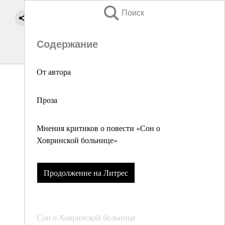
Поиск
Содержание
От автора
Проза
Мнения критиков о повести «Сон о
Ховринской больнице»
Продолжение на Литрес
Сон о Ховринской больнице