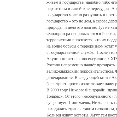
живём в государстве, надобно либо его
паразитизм и лакейские пересуды». А 
государство молено разрушить и постр
государство – это не дом, а скорее дере
природы, и дело это долгое. Тут не к
Фандорин разочаровывается в России, 
террористами выясняется, что их подд
на волне борьбы с терроризмом хотят 
с государственной службы. После этог
Акунин пишет о гомосексуалистах XIX
Россию непременно начнёт презирать.
великокняжеским покровительством. 
разочарование. В следующей книге Аку
беллетрист просто изничтожает нашу 
В 2000 году Николас Фэндорайн (прав
Толабас». От этого «необдуманного» п
существует. Понимаешь, Никол, есть г
находилась страна с таким названием, 
Колизея живут остготы. Жгут там костр