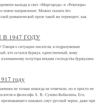
времени выхода в свет «Миргорода» и «Ревизора»
о новое направление. Можно сказать без
сской романической прозе такой же переворот, как
В 1947 ГОДУ
воря о ситуации писателя, я подразумеваю
ый, кто остался буржуа, единственный, кому
, изломанному полутора веками господства буржуазии.
1917 году
евики не только никогда не отмечали, но и просто не
исателя и философа А. В. Сухово-Кобылина. Его,
е признававшего никаких смут русской черни, даже при