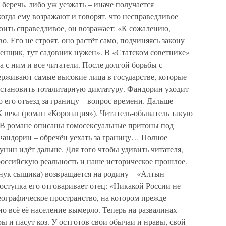
 беречь, либо уж уезжать – иначе получается
когда ему возражают и говорят, что несправедливое
оить справедливое, он возражает: «К сожалению,
во. Его не строят, оно растёт само, подчиняясь закону
аменщик, тут садовник нужен». В «Статском советнике»
а с ним и все читатели. После долгой борьбы с
ерживают самые высокие лица в государстве, которые
установить тоталитарную диктатуру. Фандорин уходит
о его отъезд за границу – вопрос времени. Дальше
 века (роман «Коронация»). Читатель-обыватель такую
 В романе описаны гомосексуальные притоны под
Фандорин – обречён уехать за границу… Полное
нин идёт дальше. Для того чтобы удивить читателя,
российскую реальность и наше историческое прошлое.
нук сыщика) возвращается на родину – «Алтын
оступка его отговаривает отец: «Никакой России не
еографическое пространство, на котором прежде
но всё её население вымерло. Теперь на развалинах
ы и пасут коз. У остготов свои обычаи и нравы, свой