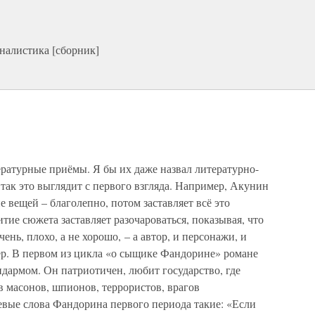
налистика [сборник]
ратурные приёмы. Я бы их даже назвал литературно-
так это выглядит с первого взгляда. Например, Акунин
 вещей – благолепно, потом заставляет всё это
итие сюжета заставляет разочароваться, показывая, что
ень, плохо, а не хорошо, – а автор, и персонажи, и
ер. В первом из цикла «о сыщике Фандорине» романе
дармом. Он патриотичен, любит государство, где
в масонов, шпионов, террористов, врагов
евые слова Фандорина первого периода такие: «Если