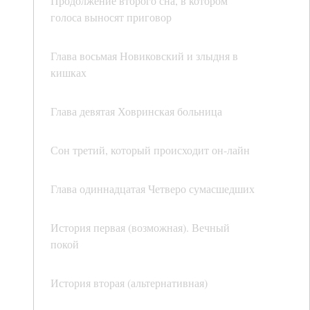
Продолжение второго сна, в котором
голоса выносят приговор
Глава восьмая Новиковский и злыдня в
кишках
Глава девятая Ховринская больница
Сон третий, который происходит он-лайн
Глава одиннадцатая Четверо сумасшедших
История первая (возможная). Вечный
покой
История вторая (альтернативная)