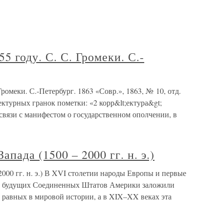
5 году. С. С. Громеки. С.-
Громеки. С.-Петербург. 1863 «Совр.», 1863, № 10, отд.
рректурных гранок пометки: «2 корр&lt;ектура&gt;
в связи с манифестом о государственном ополчении, в
пада (1500 – 2000 гг. н. э.)
2000 гг. н. э.) В XVI столетии народы Европы и первые
и будущих Соединенных Штатов Америки заложили
 равных в мировой истории, а в XIX–XX веках эта