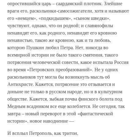
опростившийся царь – саардамский плотник. Злейшие
враги его, раскольники-самосожигатели, хотя и называют
его «немцем», «подкидышем», «сыном шведки»,
чувствуют, однако, что он родной; и славянофилы
ненавидят его, как родного, ненавидят его кровною
ненавистью, такою же кровною, как и та любовь,
которою Пушкин любил Петра. Нет, никогда во
всемирной истории не было такого смятения, такого
потрясения человеческой совести, какое испытала Россия
во время «Петровских преобразований». Не у одних
раскольников тут могла бы возникнуть мысль об
Антихристе. Кажется, потрясение это отзывается и
доныне не только в русском народе, но и в культурном
обществе. Кажется, зыбкая почва финского болота под
Медным всадником все еще колеблется. Не сегодня, так
завтра – новый переворот в этой «фантастической
истории», новое наводнение —
И всплыл Петрополь, как тритон,