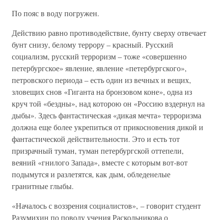
По пояс в воду погружен.
Действию равно противодействие, бунту сверху отвечает
бунт снизу, белому террору – красный. Русский
социализм, русский терроризм – тоже «совершенно
петербургское» явление, явление «петербургского»,
петровского периода – есть один из вечных и вещих,
зловещих снов «Гиганта на бронзовом коне», одна из
круч той «бездны», над которою он «Россию вздернул на
дыбы». Здесь фантастическая «дикая мечта» терроризма
должна еще более укрепиться от прикосновения дикой и
фантастической действительности. Это и есть тот
призрачный туман, туман петербургской оттепели,
веяний «гнилого Запада», вместе с которым вот-вот
подымутся и разлетятся, как дым, обледенелые
гранитные глыбы.
«Началось с воззрения социалистов», – говорит студент
Разумихин по поводу учения Раскольникова о