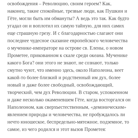
освобождения – Революцию, своим героем? Как,
наконец, такие спокойные, трезвые люди, как Пушкин и
Гёте, могли быть им обмануты? А ведь это так. Как будто
угадал он и воплотил их самую тайную, для них самих
еще страшную грезу. И с благодарностью слагают они
последнее чудесное сказание европейского человечества
о мученике-императоре на острове св. Елены, о новом
Прометее, прикованном к скале среди океана. Мученике
какого Бога? они этого не знают, не сознают, только
смутно чуют, что именно здесь, около Наполеона, веет
какой-то более близкий и родственный им дух, более
новый и даже более свободный, освобождающий,
творческий, чем дух Революции. В старом, успокоенном
и даже несколько окаменевшем Гёте, когда восторгался он
Наполеоном, как сверхъестественным, «демоническим»
явлением природы и человечества, не пробуждалось ли
нечто юношеское, беспредельно-мятежное, подземное, то
самое, из чего родился и этот вызов Прометея: