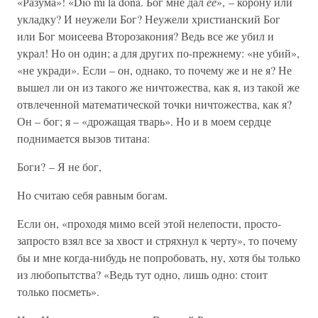
«Разума»! «Dio mi la dona. Бог мне дал
ее
», – корону или
укладку? И неужели Бог? Неужели христианский Бог
или Бог моисеева Второзакония? Ведь все же убил и
украл! Но он один; а для других по-прежнему: «не убий»,
«не укради». Если – он, однако, то почему же и не я? Не
вышел ли он из такого же ничтожества, как я, из такой же
отвлеченной математической точки ничтожества, как я?
Он – бог; я – «дрожащая тварь». Но и в моем сердце
поднимается вызов титана:
Боги? – Я не бог,
Но считаю себя равным богам.
Если он, «проходя мимо всей этой нелепости, просто-
запросто взял все за хвост и стряхнул к черту», то почему
бы и мне когда-нибудь не попробовать, ну, хотя бы только
из любопытства? «Ведь тут одно, лишь одно: стоит
только посметь».