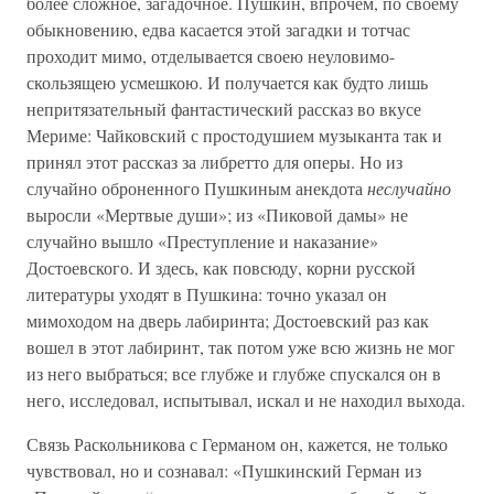
более сложное, загадочное. Пушкин, впрочем, по своему
обыкновению, едва касается этой загадки и тотчас
проходит мимо, отделывается своею неуловимо-
скользящею усмешкою. И получается как будто лишь
непритязательный фантастический рассказ во вкусе
Мериме: Чайковский с простодушием музыканта так и
принял этот рассказ за либретто для оперы. Но из
случайно оброненного Пушкиным анекдота
неслучайно
выросли «Мертвые души»; из «Пиковой дамы» не
случайно вышло «Преступление и наказание»
Достоевского. И здесь, как повсюду, корни русской
литературы уходят в Пушкина: точно указал он
мимоходом на дверь лабиринта; Достоевский раз как
вошел в этот лабиринт, так потом уже всю жизнь не мог
из него выбраться; все глубже и глубже спускался он в
него, исследовал, испытывал, искал и не находил выхода.
Связь Раскольникова с Германом он, кажется, не только
чувствовал, но и сознавал: «Пушкинский Герман из