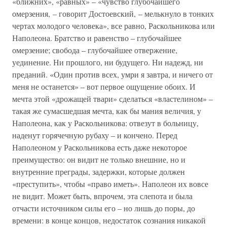
«ближних», «равных» – «чувство глубочайшего
омерзения, – говорит Достоевский, – мелькнуло в тонких
чертах молодого человека», все равно, Раскольникова или
Наполеона. Братство и равенство – глубочайшее
омерзение; свобода – глубочайшее отвержение,
уединение. Ни прошлого, ни будущего. Ни надежд, ни
преданий. «Один против всех, умри я завтра, и ничего от
меня не останется» – вот первое ощущение обоих. И
мечта этой «дрожащей твари» сделаться «властелином» –
такая же сумасшедшая мечта, как бы мания величия, у
Наполеона, как у Раскольникова: отвезут в больницу,
наденут горячечную рубаху – и кончено. Перед
Наполеоном у Раскольникова есть даже некоторое
преимущество: он видит не только внешние, но и
внутренние преграды, задержки, которые должен
«преступить», чтобы «право иметь». Наполеон их вовсе
не видит. Может быть, впрочем, эта слепота и была
отчасти источником силы его – но лишь до поры, до
времени: в конце концов, недостаток сознания никакой