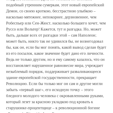
подобный утренним сумеркам, этот новый европейский
Демон, со своею кроткою, бесстрастною улыбкою –
насколько мятежнее, непокорнее, дерзновеннее, чем
Робеспьер или Сен-Жюст, насколько большего хочет, чем
Руссо или Вольтер! Кажется, тут и разгадка. Но, может
быть, дальше всех от разгадки этой – сам Наполеон;
может быть, никто так не удивился бы, не вознегодовал
бы, как он, если бы мог понять, какой вывод сделан будет
из его посылок, какое значение будет дано его личности.
Ведь не только другим, но и ему самому казалось, что он
восстановляет нарушенное равновесие мира, учреждает
незыблемый порядок, поддерживает разваливающееся
здание европейской государственности, прекращает
Революцию. Если бы только мог он сам и другие могли
забыть «первый шаг», его исходную точку – этого
бледного молодого человека с окровавленными руками,
который лезет за красною укладкою под кровать к
старушонке-процентщице – к революционной богине