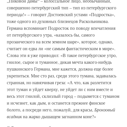
„Пиковой дамы“ – колоссальное лицо, необычайный,
совершенно петербургский тип – тип из петербургского
периода!» – говорит Достоевский устами «Подростка»,
тоже одного из духовных близнецов Раскольникова.
Германа вспоминает Подросток по поводу впечатления
от петербургского утра, «казалось бы, самого
прозаического на всем земном шаре», которое, однако,
считает он едва ли «не самым фантастическим в мире».
Слова эти я уже приводил: «В такое петербургское утро,
гнилое, сырое и туманное, дикая мечта какого-нибудь
пушкинского Германа, мне кажется, должна еще более
укрепиться. Мне сто раз, среди этого тумана, задавалась
странная, но навязчивая греза: «А что, как разлетится
этот туман и уйдет кверху, не уйдет ли с ним вместе и
весь этот гнилой, склизлый город – подымется с туманом
и исчезнет, как дым, и останется прежнее финское
болото, а посреди него, пожалуй, для красы,
Бронзовый
всадник
на жарко дышащем загнанном коне?»