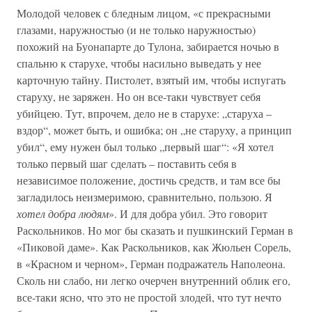
Молодой человек с бледным лицом, «с прекрасными
глазами, наружностью (и не только наружностью)
похожий на Буонапарте до Тулона, забирается ночью в
спальню к старухе, чтобы насильно выведать у нее
карточную тайну. Пистолет, взятый им, чтобы испугать
старуху, не заряжен. Но он все-таки чувствует себя
убийцею. Тут, впрочем, дело не в старухе: „старуха –
вздор“, может быть, и ошибка; он „не старуху, а принцип
убил“, ему нужен был только „первый шаг“: «Я хотел
только первый шаг сделать – поставить себя в
независимое положение, достичь средств, и там все бы
загладилось неизмеримою, сравнительно, пользою. Я
хотел добра людям
». И для добра убил. Это говорит
Раскольников. Но мог бы сказать и пушкинский Герман в
«Пиковой даме». Как Раскольников, как Жюльен Сорель,
в «Красном и черном», Герман подражатель Наполеона.
Сколь ни слабо, ни легко очерчен внутренний облик его,
все-таки ясно, что это не простой злодей, что тут нечто