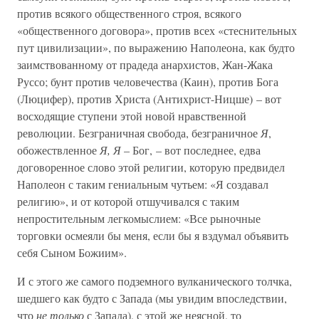
против всякого общественного строя, всякого
«общественного договора», против всех «стеснительных
пут цивилизации», по выражению Наполеона, как будто
заимствованному от прадеда анархистов, Жан-Жака
Руссо; бунт против человечества (Каин), против Бога
(Люцифер), против Христа (Антихрист-Ницше) – вот
восходящие ступени этой новой нравственной
революции. Безграничная свобода, безграничное
Я
,
обожествленное
Я, Я
– Бог, – вот последнее, едва
договоренное слово этой религии, которую предвидел
Наполеон с таким гениальным чутьем: «Я создавал
религию», и от которой отшучивался с таким
непростительным легкомыслием: «Все рыночные
торговки осмеяли бы меня, если бы я вздумал объявить
себя Сыном Божиим».
И с этого же самого подземного вулканического толчка,
шедшего как будто с Запада (мы увидим впоследствии,
что
не только
с Запада), с этой же неясной, то