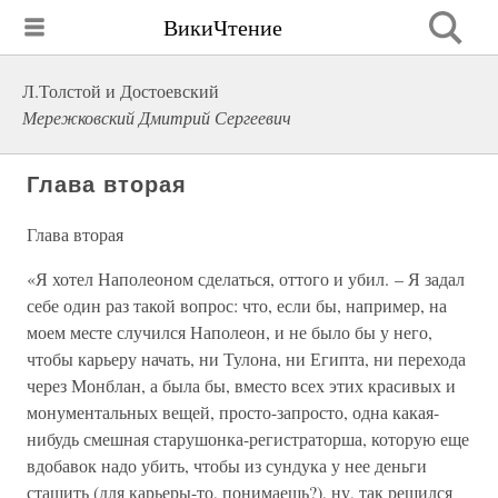
ВикиЧтение
Л.Толстой и Достоевский
Мережковский Дмитрий Сергеевич
Глава вторая
Глава вторая
«Я хотел Наполеоном сделаться, оттого и убил. – Я задал
себе один раз такой вопрос: что, если бы, например, на
моем месте случился Наполеон, и не было бы у него,
чтобы карьеру начать, ни Тулона, ни Египта, ни перехода
через Монблан, а была бы, вместо всех этих красивых и
монументальных вещей, просто-запросто, одна какая-
нибудь смешная старушонка-регистраторша, которую еще
вдобавок надо убить, чтобы из сундука у нее деньги
стащить (для карьеры-то, понимаешь?), ну, так решился