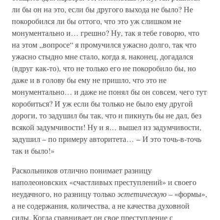
ли бы он на это, если бы другого выхода не было? Не
покоробился ли бы оттого, что это уж слишком не
монументально и… грешно? Ну, так я тебе говорю, что
на этом „вопросе“ я промучился ужасно долго, так что
ужасно стыдно мне стало, когда я, наконец, догадался
(вдруг как-то), что не только его не покоробило бы, но
даже и в голову бы ему не пришло, что это не
монументально… и даже не понял бы он совсем, чего тут
коробиться? И уж если бы только не было ему другой
дороги, то задушил бы так, что и пикнуть бы не дал, без
всякой задумчивости! Ну и я… вышел из задумчивости,
задушил – по примеру авторитета… – И это точь-в-точь
так и было!»
Раскольников отлично понимает разницу
наполеоновских «счастливых преступлений» и своего
неудачного, но разницу только
эстетическую
– «формы»,
а не содержания, количества, а не качества духовной
силы. Когда сравнивает он свое преступление с