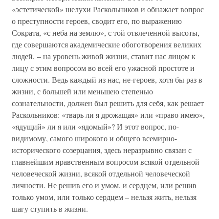
«эстетической» шелухи Раскольников и обнажает вопрос
о преступности героев, сводит его, по выражению
Сократа, «с неба на землю», с той отвлеченной высоты,
где совершаются академические обоготворения великих
людей, – на уровень живой жизни, ставит нас лицом к
лицу с этим вопросом во всей его ужасной простоте и
сложности. Ведь каждый из нас, не-героев, хотя бы раз в
жизни, с большей или меньшею степенью
сознательности, должен был решить для себя, как решает
Раскольников: «тварь ли я дрожащая» или «право имею»,
«ядущий» ли я или «ядомый»? И этот вопрос, по-
видимому, самого широкого и общего всемирно-
исторического созерцания, здесь неразрывно связан с
главнейшим нравственным вопросом всякой отдельной
человеческой жизни, всякой отдельной человеческой
личности. Не решив его и умом, и сердцем, или решив
только умом, или только сердцем – нельзя жить, нельзя
шагу ступить в жизни.