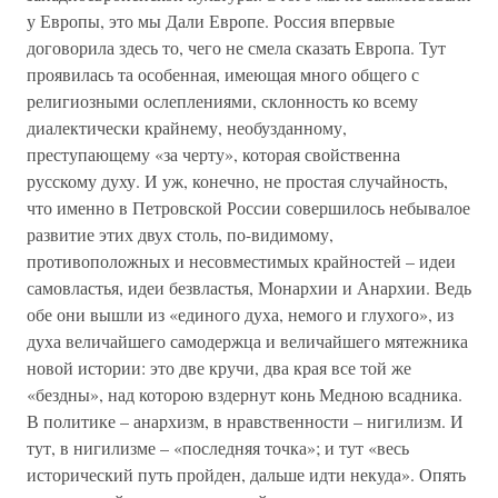
у Европы, это мы Дали Европе. Россия впервые
договорила здесь то, чего не смела сказать Европа. Тут
проявилась та особенная, имеющая много общего с
религиозными ослеплениями, склонность ко всему
диалектически крайнему, необузданному,
преступающему «за черту», которая свойственна
русскому духу. И уж, конечно, не простая случайность,
что именно в Петровской России совершилось небывалое
развитие этих двух столь, по-видимому,
противоположных и несовместимых крайностей – идеи
самовластья, идеи безвластья, Монархии и Анархии. Ведь
обе они вышли из «единого духа, немого и глухого», из
духа величайшего самодержца и величайшего мятежника
новой истории: это две кручи, два края все той же
«бездны», над которою вздернут конь Медною всадника.
В политике – анархизм, в нравственности – нигилизм. И
тут, в нигилизме – «последняя точка»; и тут «весь
исторический путь пройден, дальше идти некуда». Опять