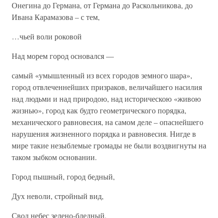
Онегина до Германа, от Германа до Раскольникова, до
Ивана Карамазова – с тем,
…чьей воли роковой
Над морем город основался —
самый «умышленный из всех городов земного шара»,
город отвлеченнейших призраков, величайшего насилия
над людьми и над природою, над историческою «живою
жизнью», город как будто геометрического порядка,
механического равновесия, на самом деле – опаснейшего
нарушения жизненного порядка и равновесия. Нигде в
мире такие незыблемые громады не были воздвигнуты на
таком зыбком основании.
Город пышный, город бедный,
Дух неволи, стройный вид,
Свод небес зелено-бледный,