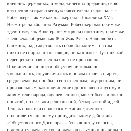
внешних церковных, и монархических преданий, свою
внутреннюю нравственную обязательность для палача –
Робеспьера, так же как для жертвы – Людовика XVI.
Несмотря на «богиню Разума», Робеспьер был таким же
«деистом», как Вольтер, несмотря на гильотину, таким же
«человеколюбцем», как Жан-Жак Руссо. Надо любить
ближних, надо жертвовать собою ближним – с этим
никто не спорил, ни казнящие, ни казнимые. Тут никакой
переоценки нравственных цен не произошло.
Подчинение личности обществу не только не
уменьшилось, но увеличилось в новом строе: в старом,
средневековом, оно было естественным, внутренним, не
произвольным, как подчинение одного члена другому в
живом теле народа, одушевленного, может быть, и ложно
понятой, но все-таки религиозной, бескорыстной идеей.
Теперь политика сводится к механике; личность
подчиняется внешнему принудительному действию
«Общественного Договора» – большинству голосов,
становится рычагом среди рычагов разумно и правильно