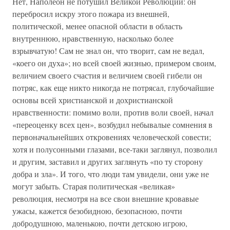
Нет, Наполеон не потушил Великой Революции: он
перебросил искру этого пожара из внешней,
политической, менее опасной области в область
внутреннюю, нравственную, насколько более
взрывчатую! Сам не знал он, что творит, сам не ведал,
«коего он духа»; но всей своей жизнью, примером своим,
величием своего счастия и величием своей гибели он
потряс, как еще никто никогда не потрясал, глубочайшие
основы всей христианской и дохристианской
нравственности: помимо воли, против воли своей, начал
«переоценку всех цен», возбудил небывалые сомнения в
первоначальнейших откровениях человеческой совести;
хотя и полусонными глазами, все-таки заглянул, позволил
и другим, заставил и других заглянуть «по ту сторону
добра и зла». И того, что люди там увидели, они уже не
могут забыть. Старая политическая «великая»
революция, несмотря на все свои внешние кровавые
ужасы, кажется безобидною, безопасною, почти
добродушною, маленькою, почти детскою игрою,