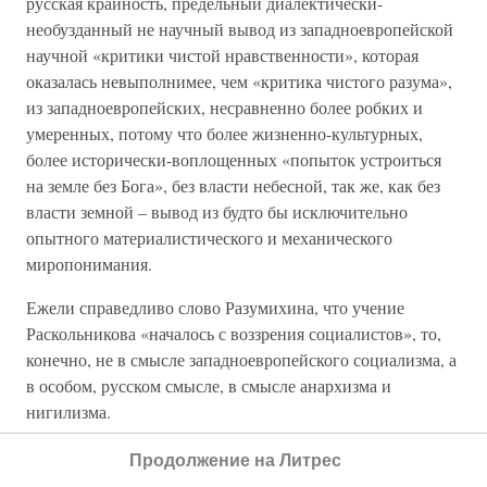
русская крайность, предельный диалектически-
необузданный не научный вывод из западноевропейской
научной «критики чистой нравственности», которая
оказалась невыполнимее, чем «критика чистого разума»,
из западноевропейских, несравненно более робких и
умеренных, потому что более жизненно-культурных,
более исторически-воплощенных «попыток устроиться
на земле без Бога», без власти небесной, так же, как без
власти земной – вывод из будто бы исключительно
опытного материалистического и механического
миропонимания.
Ежели справедливо слово Разумихина, что учение
Раскольникова «началось с воззрения социалистов», то,
конечно, не в смысле западноевропейского социализма, а
в особом, русском смысле, в смысле анархизма и
нигилизма.
«Известно воззрение социалистов, – продолжает
Продолжение на Литрес
Разумихин, – преступление есть протест против