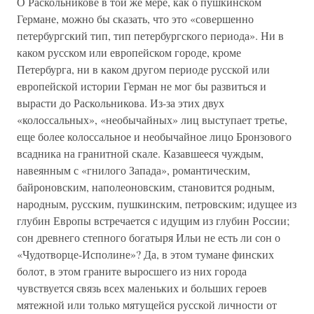
О Раскольникове в той же мере, как о пушкинском
Германе, можно бы сказать, что это «совершенно
петербургский тип, тип петербургского периода». Ни в
каком русском или европейском городе, кроме
Петербурга, ни в каком другом периоде русской или
европейской истории Герман не мог бы развиться и
вырасти до Раскольникова. Из-за этих двух
«колоссальных», «необычайных» лиц выступает третье,
еще более колоссальное и необычайное лицо Бронзового
всадника на гранитной скале. Казавшееся чуждым,
навеянным с «гнилого Запада», романтическим,
байроновским, наполеоновским, становится родным,
народным, русским, пушкинским, петровским; идущее из
глубин Европы встречается с идущим из глубин России;
сон древнего степного богатыря Ильи не есть ли сон о
«Чудотворце-Исполине»? Да, в этом тумане финских
болот, в этом граните выросшего из них города
чувствуется связь всех маленьких и больших героев
мятежной или только мятущейся русской личности от