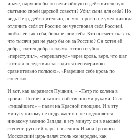
иначе, нарушил бы он величайшую и действительную
святыню своей царской совести? Убил сына для себя? Но
ведь Петр, действительно, не мог, просто не умел никогда
отличить себя от России: он чувствовал себя Россией,
любил ее как себя, больше, чем себя. Кто посмеет сказать,
что тысячи раз не умер бы он за Россию? Он хотел ей
добра, «хотел добра людям», оттого и убил,
«переступил», «перешагнул» через кровь, веря, что шаг
этот «впоследствии загладится неизмеримою
сравнительно пользою». «Разрешил себе кровь по
совести».
И вот, как выразился Пушкин, – «Петр по колена в
крови». Пытает и казнит собственными руками. Сын
«тишайшего» – палач на Красной площади. И в эту
минуту никому не подражает он, не подчиняется
никакому веянию Запада; в эту минуту он в высшей
степени русский царь, наследник Ивана Грозного.
Московский царь-палач столь же народен, как