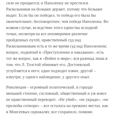
силе не прощается; и Наполеону не простился.
Раскольников на большее дерзает, потому что большее
видит. Если бы он победил, то победа его была бы
окончательнее, бесповоротнее, чем победа Наполеона. Во
всяком случае, вследствие этого единства исходной
точки, несмотря на все неизмеримое различие
пройденных путей, нравственный суд над
Раскольниковым есть в то же время суд над Наполеоном;
вопрос, поднятый в «Преступлении и наказании», есть
тот же вопрос, как в «Войне и мире»; вся разница лишь в
том, что Л. Толстой обнимает его, Достоевский
углубляется в него; один подходит извне, другой –
изнутри; у одного наблюдение, у другого опыт.
Революция – огромный политический, в гораздо
меньшей степени, сословный, общественный и уж вовсе
не нравственный переворот. «Не убий», «не укради», «не
прелюбы сотвори» – все осталось на прежних местах, как
в Моисеевых скрижалях; все сохранило, помимо