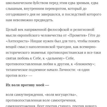
школьническим буйством перед этим едва зримым, едва
слышным, внутренним переворотом, который до
сегодняшнего дня не завершился, и последствий которого
нам невозможно предвидеть.
Целый век напряженной философской и религиозной
мысли европейского человечества от «Прометея» Гёте до
«Антихриста» Ницше нужен был для того, чтобы понять
вещий смысл наполеоновской трагедии, как всемирно-
исторического знаменья: противохристианская и все-таки
святая любовь к Себе, к «дальнему» Себе,
противопоставленная любви к другим, к «ближнему»;
титаническое подземное начало Личности: «я один
против всех» —
Их воля противу моей —
воля самоутверждения, «воля могущества»,
противопоставленная воле самоотречения,
самоуничтожения, бунт против старого, против нового,