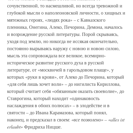
сочувственной, то насмешливой, но всегда тревожной и
глубокой мысли о наполеоновской личности, о хищных и
мятежных героях, «людях рока» – с Кавказского
пленника, Онегина, Алеко, Печорина, Демона, началось
и возрождение русской литературы. Порой скрываясь,
уходя под землю, но никогда не иссякая окончательно,
постоянно вырываясь наружу с новою и новою силою,
мысль эта сопровождала все великое, всемирно-
историческое развитие русского духа в русской
литературе, от «москвичей в гарольдовом плаще», у
которых «руки в крови», от Алеко до Печорина, который
«для себя лишь хочет воли» – до нигилиста Кириллова,
который считает себя «обязанным оказать своеволие», до
Ставрогина, который находит «одинаковость
наслаждения в обоих полюсах» – в злодействе и в
святости – до Ивана Карамазова, который понял,
наконец, и предсказал в своем:
«все позволено» – «alles ist
erlaubt»
Фридриха Ницше.