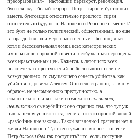
преобразования» – настоящий переворот, революция,
бунт сверху, «белый террор». Петр – тиран и бунтовщик
вместе, бунтовщик относительно прошлого, тиран
относительно будущего, Наполеон и Робеспьер вместе. И
это бунт не только политический, общественный, но еще
в гораздо большей мере нравственный – беспощадная,
хотя и бессознательная ломка всех категорических
императивов народной совести, необузданная переоценка
всех нравственных цен. Кажется, в летописях всех
человеческих преступлений не было такого, если не
возмущающего, то смущающего совесть убийства, как
убийство царевича Алексея. Оно ведь страшно, главным
образом, не несомненною преступностью, а
сомнительною, и все-таки возможною
правотою,
невинностью
сыноубийцы; оно страшно тем, что тут уж
никак нельзя успокоиться, решив, что это простой злодей,
«разбойник вне закона». Такой загадочной трагедии нет в
жизни Наполеона. Тут всего ужаснее вопрос: что, если
Петр
должен был
так поступить? что, если, поступив