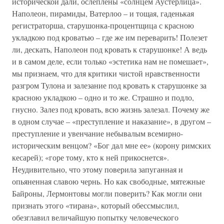
исторической дали, ослеплены «солнцем Аустерлица».
Наполеон, пирамиды, Ватерлоо – и тощая, гаденькая
регистраторша, старушонка-процентщица с красною
укладкою под кроватью – где же им переварить! Полезет
ли, дескать, Наполеон под кровать к старушонке! А ведь
и в самом деле, если только «эстетика нам не помешает»,
мы признаем, что для критики чистой нравственности
разгром Тулона и залезание под кровать к старушонке за
красною укладкою – одно и то же. Страшно и подло,
гнусно. Залез под кровать, всю жизнь залезал. Почему же
в одном случае – «преступление и наказание», в другом –
преступление и увенчание небывалым всемирно-
историческим венцом? «Бог дал мне ее» (корону римских
кесарей); «горе тому, кто к ней прикоснется».
Неудивительно, что этому поверила запуганная и
опьяненная славою чернь. Но как свободные, мятежные
Байроны, Лермонтовы могли поверить? Как могли они
признать этого «тирана», который обессмыслил,
обезглавил величайшую попытку человеческого