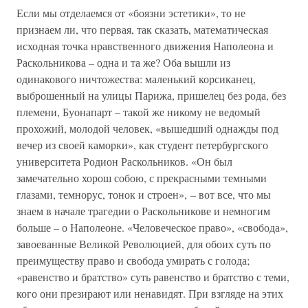
Если мы отделаемся от «боязни эстетики», то не
признаем ли, что первая, так сказать, математическая
исходная точка нравственного движения Наполеона и
Раскольникова – одна и та же? Оба вышли из
одинакового ничтожества: маленький корсиканец,
выброшенный на улицы Парижа, пришелец без рода, без
племени, Буонапарт – такой же никому не ведомый
прохожий, молодой человек, «вышедший однажды под
вечер из своей каморки», как студент петербургского
университета Родион Раскольников. «Он был
замечательно хорош собою, с прекрасными темными
глазами, темнорус, тонок и строен», – вот все, что мы
знаем в начале трагедии о Раскольникове и немногим
больше – о Наполеоне. «Человеческое право», «свобода»,
завоеванные Великой Революцией, для обоих суть по
преимуществу право и свобода умирать с голода;
«равенство и братство» суть равенство и братство с теми,
кого они презирают или ненавидят. При взгляде на этих