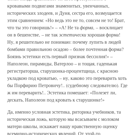
кровавыми подвигами знаменитых, увенчанных,
исторических злодеев, и Дуня, сестра его, возмущается
этим сравнением: «Но ведь это не то, совсем не то! Брат,
что ты это говоришь!» – «А! Не та
форма
, – восклицает
он в бешенстве, – не так
эстетически
хорошая форма!
Ну, я решительно не понимаю: почему лупить в людей
бомбами правильною осадою – более почтенная форма?
Боязнь эстетики есть первый признак бессилия!» –
Наполеон, пирамиды, Ватерлоо – и тощая, гаденькая
регистраторша, старушонка-процентщица, с красною
укладкою под кроватью, – ну, каково это переварить хоть
бы Порфирию Петровичу!.. (судебному следователю). Где
ж им переварить!.. Эстетика помешает: «Полезет ли,
дескать, Наполеон под кровать к старушонке!»
Да, именно условная эстетика, риторика учебников, та
историческая ложь, которую мы всасываем с молоком
матери-школы, искажает нашу нравственную оценку
всемирно-исторических явлений. От этой-то