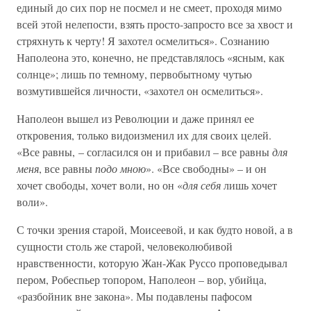
единый до сих пор не посмел и не смеет, проходя мимо
всей этой нелепости, взять просто-запросто все за хвост и
стряхнуть к черту! Я захотел осмелиться». Сознанию
Наполеона это, конечно, не представлялось «ясным, как
солнце»; лишь по темному, первобытному чутью
возмутившейся личности, «захотел он осмелиться».
Наполеон вышел из Революции и даже принял ее
откровения, только видоизменил их для своих целей.
«Все равны, – согласился он и прибавил – все равны
для
меня
, все равны
подо мною
». «Все свободны» – и он
хочет свободы, хочет воли, но он «
для себя
лишь хочет
воли».
С точки зрения старой, Моисеевой, и как будто новой, а в
сущности столь же старой, человеколюбивой
нравственности, которую Жан-Жак Руссо проповедывал
пером, Робеспьер топором, Наполеон – вор, убийца,
«разбойник вне закона». Мы подавлены пафосом