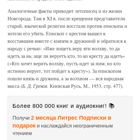
Аналогичные факты приводит летописец и из жизни
Новгорода. Там в XI в. после крещения представители
старой, языческой религии восстали против епископа и
хотели его убить. Епископ с крестом вышел к
восставшим вместе с князем и дружиной и обратился к
народу с речью: «Иже хощетъ веру яти волхву, то да
идетъ за нь; аще ли веруетъ кто, то ко кресту да идетъ»
(«Кто хочет верить волхву, пусть идет за ним; но кто
истинно верует, тот пойдет к кресту»). За епископом
пошли князь и дружина, а за волхвом — вся народная
масса (
Б. Д. Греков.
Киевская Русь, М., 1953, стр. 477).
Более 800 000 книг и аудиокниг! 📚
2 месяца Литрес Подписки в
Получи
подарок
и наслаждайся неограниченным
чтением