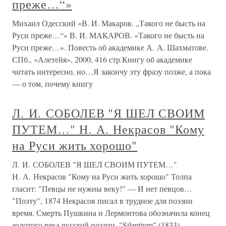
преже…“»
Михаил Одесский «В. И. Макаров. „Такого не бысть на
Руси преже…“» В. И. МАКАРОВ. «Такого не бысть на
Руси преже…». Повесть об академике А. А. Шахматове.
СПб., «Алетейя», 2000, 416 стр.Книгу об академике
читать интересно, но…Я закончу эту фразу позже, а пока
— о том, почему книгу
Л. И. СОБОЛЕВ "Я ШЕЛ СВОИМ
ПУТЕМ…" Н. А. Некрасов "Кому
на Руси жить хорошо"
Л. И. СОБОЛЕВ "Я ШЕЛ СВОИМ ПУТЕМ…"
Н. А. Некрасов "Кому на Руси жить хорошо" Толпа
гласит: "Певцы не нужны веку!" — И нет певцов…
"Поэту", 1874 Некрасов писал в трудное для поэзии
время. Смерть Пушкина и Лермонтова обозначила конец
золотого века русской поэзии. "Silentium" (1833)