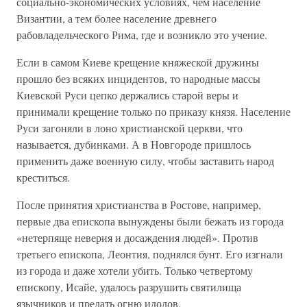
социально-экономических условиях, чем население
Византии, а тем более население древнего
рабовладельческого Рима, где и возникло это учение.
Если в самом Киеве крещение княжеской дружины
прошло без всяких инцидентов, то народные массы
Киевской Руси цепко держались старой веры и
принимали крещение только по приказу князя. Население
Руси загоняли в лоно христианской церкви, что
называется, дубинками. А в Новгороде пришлось
применить даже военную силу, чтобы заставить народ
креститься.
После принятия христианства в Ростове, например,
первые два епископа вынуждены были бежать из города
«нетерпяще неверия и досаждения людей». Против
третьего епископа, Леонтия, поднялся бунт. Его изгнали
из города и даже хотели убить. Только четвертому
епископу, Исайе, удалось разрушить святилища
язычников и предать огню идолов.