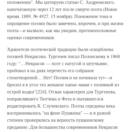
положению". Мы цитируем статью С. Андреевского,
напечатанную через 12 лет после смерти поэта (Новое
время. 1889. № 4927. 15 ноября). Понижение тона и
опрощение поэзии было замечено, впрочем, и при жизни
поэта—и вызвало, как мы увидим, противоположные
оценки современников.
Хранители поэтической традиции были оскорблены
поэзией Некрасова. Тургенев писал Полонскому в 1868
году: "…Некрасов — поэт с натугой и штучками;
пробовал я на днях перечесть его собрание
стихотворений… Нет! Поэзия и не ночевала тут—и
бросил я в угол это жеваное папье–маше с поливкой из
острой водки"[224]. Отзыв характерен для Тургенева,
поправлявшего Тютчева и Фета и пытавшегося
редактировать К. Случевского. Поэты середины века
воспринимались "на фоне Пушкина" — и в разной
степени проверялись на верность пушкинскому
преданию. Для большинства современников Некрасов