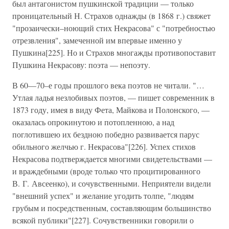
был антагонистом пушкинской традиции — только
проницательный Н. Страхов однажды (в 1868 г.) свяжет
"прозаически–ноющий стих Некрасова" с "потребностью
отрезвления", замеченной им впервые именно у
Пушкина[225]. Но и Страхов многажды противопоставит
Пушкина Некрасову: поэта — непоэту.
В 60—70–е годы прошлого века поэтов не читали. "…
Утлая ладья незлобивых поэтов, — пишет современник в
1873 году, имея в виду Фета, Майкова и Полонского, —
оказалась опрокинутою и потопленною, а над
поглотившею их бездною победно развивается парус
обильного желчью г. Некрасова"[226]. Успех стихов
Некрасова подтверждается многими свидетельствами —
и враждебными (вроде только что процитированного
В. Г. Авсеенко), и сочувственными. Неприятели видели
"внешний успех" и желание угодить толпе, "людям
грубым и посредственным, составляющим большинство
всякой публики"[227]. Сочувственники говорили о