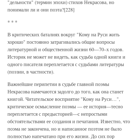
"дельности" (термин эпохи) стихов Некрасова, но
понимали ли и они поэта?[228]
* * *
В критических баталиях вокруг "Кому на Руси жить
хорошо" постоянно затрагивались общие вопросы
литературной и общественной жизни 60—70–х годов.
Историк не может не видеть, как судьба одной книги и
одного писателя переплетается с судьбами литературы
(поэзии, в частности).
Важнейшие перипетии в судьбе главной поэмы
Некрасова намечаются задолго до того, как она станет
книгой. Читательское восприятие "Кому на Руси…",
критическое осмысление поэмы — ее история—тесно
переплетается с предысторией—с непростыми
обстоятельствами ее создания и печатания. Известно, что
поэма не закончена, но и написанное поэтом не было
полностью напечатано при его жизни. До сих пор