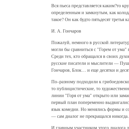
Вся пьеса представляется каким?то кр
определенным и замкнутым, как колод
такое? Он как будто пятьдесят третья к
И. А. Гончаров
Пожалуй, немного в русской литерату
могли бы сравниться с "Горем от ума"
Среди тех, кто обращался в своих дух
русские писатели и мыслители — Пушк
Гончаров, Блок… и еще десятки и дес
По–разному подходили к грибоедовско
то публицистические, то художественн
линии "Горя от ума" открыто или зам
первый план попеременно выдвигались
язык комедии. Но менялись формы и со
— сам диалог не прекращался никогда.
И главным участником этого диалога д