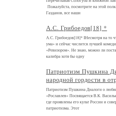
Перечитывая Сологуба В книжной лавке
Пожалуйста, посмотрите на этой полк
Газданов, все наши
А.С. Грибоедов[18] *
А.С. Грибоедов[18]* IНесмотря на то 
ума» и сейчас числится лучшей комеди
«Ревизором». Не знаю, можно ли пост
калибра хотя бы одну
Патриотизм Пушкина Ди
народной гордости в от
Патриотизм Пушкина Диалоги о любви 
«Рославлев» Посвящается В.К. Василь
где проявлены его культ России и сов
патриотизма. Этот