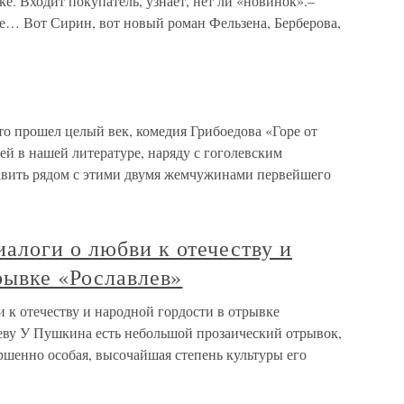
. Входит покупатель, узнает, нет ли «новинок».–
е… Вот Сирин, вот новый роман Фельзена, Берберова,
что прошел целый век, комедия Грибоедова «Горе от
ей в нашей литературе, наряду с гоголевским
авить рядом с этими двумя жемчужинами первейшего
алоги о любви к отечеству и
рывке «Рославлев»
к отечеству и народной гордости в отрывке
еву У Пушкина есть небольшой прозаический отрывок,
ершенно особая, высочайшая степень культуры его