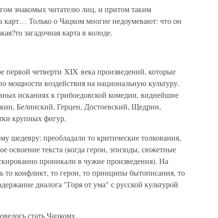
угом знакомых читателю лиц, и притом таким
а карт… Только о Чацком многие недоумевают: что он
акая?то загадочная карта в колоде.
ре первой четверти XIX века произведений, которые
 по мощности воздействия на национальную культуру.
овных исканиях к грибоедовской комедии, виднейшие
ин, Белинский, Герцен, Достоевский, Щедрин,
ятки крупных фигур.
му шедевру: преобладали то критические толкования,
ое освоение текста (когда герои, эпизоды, сюжетные
аскированно проникали в чужие произведения). На
 то конфликт, то герои, то принципы бытописания, то
держание диалога "Горя от ума" с русской культурой
овелось стать Чацкому.