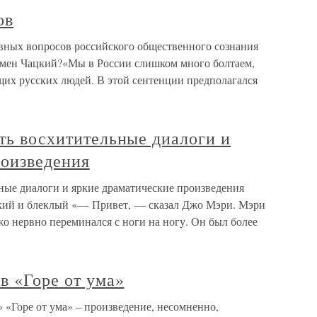
ов
ных вопросов российского общественного сознания
умен Чацкий?«Мы в России слишком много болтаем,
их русских людей. В этой сентенции предполагался
ать восхитительные диалоги и
роизведения
ьные диалоги и яркие драматические произведения
ркий и блеклый «— Привет, — сказал Джо Мэри. Мэри
о нервно переминался с ноги на ногу. Он был более
в «Горе от ума»
» «Горе от ума» – произведение, несомненно,