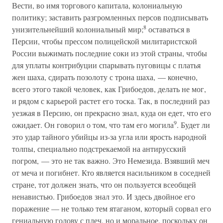
Вести, во имя торгового капитала, колониальную
политику; заставить разгромленных персов подписывать
8
унизительнейший колониальный мир;
оставаться в
Персии, чтобы прессом полицейской милитаристской
России выжимать последние соки из этой страны, чтобы
для уплаты контрибуции спарывать пуговицы с платья
жен шаха, сдирать позолоту с трона шаха, — конечно,
всего этого такой человек, как Грибоедов, делать не мог,
и рядом с карьерой растет его тоска. Так, в последний раз
уезжая в Персию, он прекрасно знал, куда он едет, что его
9
ожидает. Он говорил о том, что там его могила
. Будет ли
это удар тайного убийцы из-за угла или ярость народной
толпы, специально подстрекаемой на антирусский
погром, — это не так важно. Это Немезида. Взявший меч
от меча и погибнет. Кто является насильником в соседней
стране, тот должен знать, что он пользуется всеобщей
ненавистью. Грибоедов знал это. И здесь двойное его
поражение — не только тем ятаганом, который сорвал его
гениальную голову с плеч, но и моральное, поскольку он