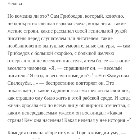
Чехова.
Но комедия ли это? Сам Грибоедов, который, конечно,
неоднократно слышал взрывы смеха, когда читал такие
меткие строки, какие рассыпал своей гениальной рукой
писателя перед слушателем или читателем, такие
необыкновенно выпуклые уморительные фигуры, — сам
Грибоедов с большой скорбью, с большой желчью
отвергал звание веселого писателя, а тем более — звание
веселого человека. «Я, — спрашивает он, — веселый
1
писатель? Я создал веселую комедию?»
«Эти Фамусовы,
Скалозубы…» — беспрестанно повторяет он. Это
показывает, с какой гадливостью смотрел он на свой век,
как страшно ему было жить в этой рабской среде. И когда
жизнь бросала его по всему лицу обширного отечества, с
каким непередаваемым ужасом он восклицал: «Какая
2
страна! Кем она населена! Какая нелепая у нее история!»
Комедия названа «Горе от ума». Горе в комедии уму, —