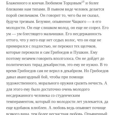
15
Блаженного и кончая Любимом Торцовым
и более
близкими нам типами. В пьяном виде человек делается
порой смельчаком. Он говорит то, чего бы не сказал,
будучи трезвым. Безумие, опьянение Чацкого — в его
молодости. Он еще слишком молод, он еще не созрел. Его
ум — ум блестящего мальчишки. Его несдержанность
оттого, что у него еще нет седых волос, что он еще не
примирился с подлостью, не пережил тех щелчков,
которые пережили и сам Грибоедов и Пушкин. Ему
поэтому незачем говорить вполголоса. Он не дойдет до
политических тирад декабристов, это ему не нужно. В то
время Грибоедов сам не верил в декабризм. Но Грибоедов
давал авангардный бой, чтобы при помощи
художественного, морального оружия сразить нечисть. А
для этого ему было достаточно очень молодого
несдержанного человека со студенческим
темпераментом, который по молодости лет увлекается, да
еще вдобавок влюблен. А любовь ведь опьяняет почище
всякого вина, тем более несчастная любовь. Опьяненный