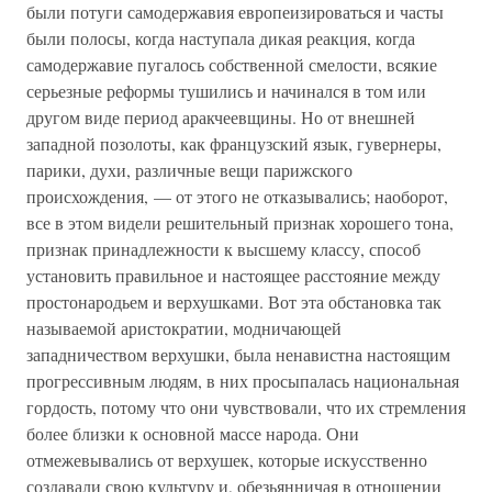
были потуги самодержавия европеизироваться и часты
были полосы, когда наступала дикая реакция, когда
самодержавие пугалось собственной смелости, всякие
серьезные реформы тушились и начинался в том или
другом виде период аракчеевщины. Но от внешней
западной позолоты, как французский язык, гувернеры,
парики, духи, различные вещи парижского
происхождения, — от этого не отказывались; наоборот,
все в этом видели решительный признак хорошего тона,
признак принадлежности к высшему классу, способ
установить правильное и настоящее расстояние между
простонародьем и верхушками. Вот эта обстановка так
называемой аристократии, модничающей
западничеством верхушки, была ненавистна настоящим
прогрессивным людям, в них просыпалась национальная
гордость, потому что они чувствовали, что их стремления
более близки к основной массе народа. Они
отмежевывались от верхушек, которые искусственно
создавали свою культуру и, обезьянничая в отношении