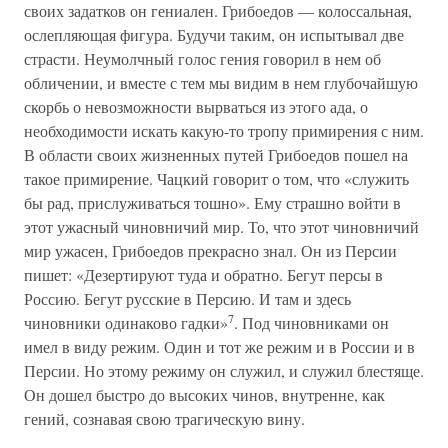
своих задатков он гениален. Грибоедов — колоссальная,
ослепляющая фигура. Будучи таким, он испытывал две
страсти. Неумолчный голос гения говорил в нем об
обличении, и вместе с тем мы видим в нем глубочайшую
скорбь о невозможности вырваться из этого ада, о
необходимости искать какую-то тропу примирения с ним.
В области своих жизненных путей Грибоедов пошел на
такое примирение. Чацкий говорит о том, что «служить
бы рад, прислуживаться тошно». Ему страшно войти в
этот ужасный чиновничий мир. То, что этот чиновничий
мир ужасен, Грибоедов прекрасно знал. Он из Персии
пишет: «Дезертируют туда и обратно. Бегут персы в
Россию. Бегут русские в Персию. И там и здесь
7
чиновники одинаково гадки»
. Под чиновниками он
имел в виду режим. Один и тот же режим и в России и в
Персии. Но этому режиму он служил, и служил блестяще.
Он дошел быстро до высоких чинов, внутренне, как
гений, сознавая свою трагическую вину.