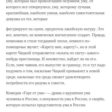
уму, который был провозглашен безумием; уму, от
которого все отвернулись; уму, которому лучшая,
красивейшая, наиболее умная, наиболее самостоятельная
девушка из тех, которые
фигурируют на сцене, предпочла лакейскую натуру. Это
все, конечно, не комическое впечатление создает. Правда,
немножко в стиле тогдашней эпохи, немного по-
помещичьи звучит: «Карету мне, карету!», но в этой
карете Чацкий отправляется «искать по свету» какого-
нибудь пристанища. И неизвестно, найдет ли он его.
Если, паче чаяния, его выпустят за границу, то и тут надо
подумать о том, насколько Чацкий привыкнет к новой
среде, насколько эта среда сможет удовлетворить
потребности его разума и совести.
Комедия «Горе от ума» — драма о крушении ума
человека в России, о ненужности ума в России, о скорби,
которую испытал представитель ума в России.