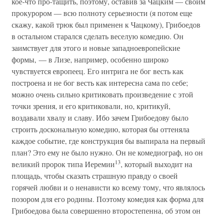
кое-что про-тащить, поэтому, оставив за Чацким — своим
прокурором — всю полноту серьезности (я потом еще
скажу, какой трюк был применен к Чацкому), Грибоедов
в остальном старался сделать веселую комедию. Он
заимствует для этого и новые западноевропейские
формы, — в Лизе, например, особенно широко
чувствуется европеец. Его интрига не бог весть как
построена и не бог весть как интересна сама по себе;
можно очень сильно критиковать произведение с этой
точки зрения, и его критиковали, но, критикуй,
воздавали хвалу и славу. Ибо зачем Грибоедову было
строить доскональную комедию, которая бы оттеняла
каждое событие, где конструкция бы выпирала на первый
план? Это ему не было нужно. Он не комедиограф, но он
13
великий пророк типа Иеремии
, который выходит на
площадь, чтобы сказать страшную правду о своей
горячей любви и о ненависти ко всему тому, что являлось
позором для его родины. Поэтому комедия как форма для
Грибоедова была совершенно второстепенна, об этом он