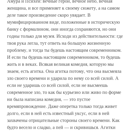
Амура и Психеи: вечные герои, вечное небо, вечная
женщина, и все применяет к своему сюжету, а на самом
деле такое произведение скоро увядает. В
мумифицированном виде, положенные в историческую
банку с формалином, они иногда сохраняются, но они
годны только для музея. Исходи из действительности: где
твоя рука легла, тут ответь на большую жизненную
проблему, и тогда ты будешь настоящим современником.
И если ты будешь настоящим современником, то будешь
жить и в веках. Всякая великая комедия, которую мы
знаем, есть агитка. Она агитка потому, что она высмеяла
зло своего времени и ударила по нему со всей силой. А
если не ударишь со всей силой, если не высмеешь
современное зло, то как бы курьезно или живо по форме
ни была написана комедия, — это пустое
времяпровождение. Даже оперетка только тогда живет
долго, если в ней есть известный уксус, если в ней
захвачены отрицательные стороны своего времени. Как
будто весело и сладко, а пей — и скривишься. Агитки