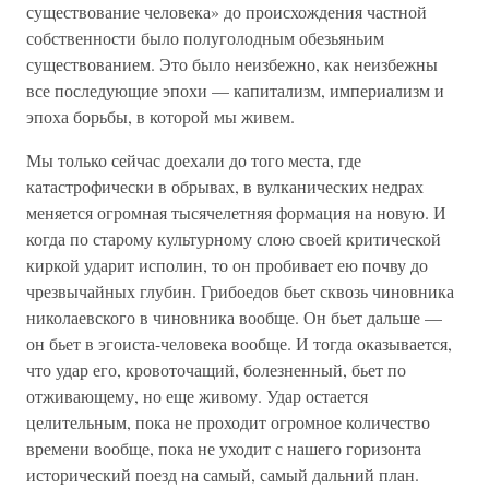
существование человека» до происхождения частной
собственности было полуголодным обезьяньим
существованием. Это было неизбежно, как неизбежны
все последующие эпохи — капитализм, империализм и
эпоха борьбы, в которой мы живем.
Мы только сейчас доехали до того места, где
катастрофически в обрывах, в вулканических недрах
меняется огромная тысячелетняя формация на новую. И
когда по старому культурному слою своей критической
киркой ударит исполин, то он пробивает ею почву до
чрезвычайных глубин. Грибоедов бьет сквозь чиновника
николаевского в чиновника вообще. Он бьет дальше —
он бьет в эгоиста-человека вообще. И тогда оказывается,
что удар его, кровоточащий, болезненный, бьет по
отживающему, но еще живому. Удар остается
целительным, пока не проходит огромное количество
времени вообще, пока не уходит с нашего горизонта
исторический поезд на самый, самый дальний план.