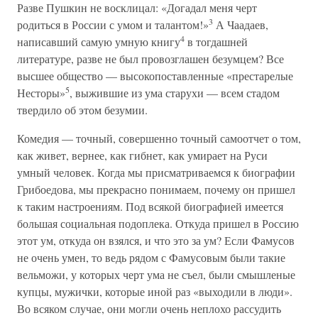
Разве Пушкин не восклицал: «Догадал меня черт
3
родиться в России с умом и талантом!»
А Чаадаев,
4
написавший самую умную книгу
в тогдашней
литературе, разве не был провозглашен безумцем? Все
высшее общество — высокопоставленные «престарелые
5
Несторы»
, выжившие из ума старухи — всем стадом
твердило об этом безумии.
Комедия — точный, совершенно точный самоотчет о том,
как живет, вернее, как гибнет, как умирает на Руси
умный человек. Когда мы присматриваемся к биографии
Грибоедова, мы прекрасно понимаем, почему он пришел
к таким настроениям. Под всякой биографией имеется
большая социальная подоплека. Откуда пришел в Россию
этот ум, откуда он взялся, и что это за ум? Если Фамусов
не очень умен, то ведь рядом с Фамусовым были такие
вельможи, у которых черт ума не съел, были смышленые
купцы, мужички, которые иной раз «выходили в люди».
Во всяком случае, они могли очень неплохо рассудить