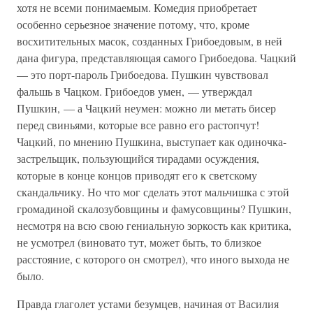
хотя не всеми понимаемым. Комедия приобретает
особенно серьезное значение потому, что, кроме
восхитительных масок, созданных Грибоедовым, в ней
дана фигура, представляющая самого Грибоедова. Чацкий
— это порт-пароль Грибоедова. Пушкин чувствовал
фальшь в Чацком. Грибоедов умен, — утверждал
Пушкин, — а Чацкий неумен: можно ли метать бисер
перед свиньями, которые все равно его растопчут!
Чацкий, по мнению Пушкина, выступает как одиночка-
застрельщик, пользующийся тирадами осуждения,
которые в конце концов приводят его к светскому
скандальчику. Но что мог сделать этот мальчишка с этой
громадиной скалозубовщины и фамусовщины? Пушкин,
несмотря на всю свою гениальную зоркость как критика,
не усмотрел (виновато тут, может быть, то близкое
расстояние, с которого он смотрел), что иного выхода не
было.
Правда глаголет устами безумцев, начиная от Василия