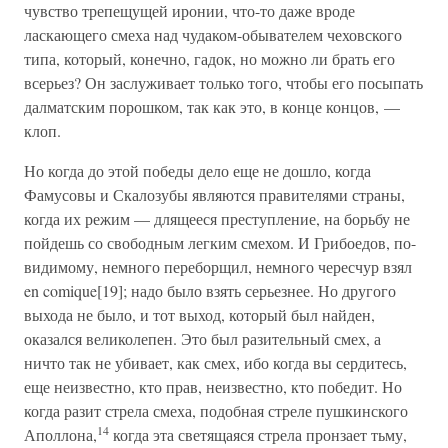
чувство трепещущей иронии, что-то даже вроде
ласкающего смеха над чудаком-обывателем чеховского
типа, который, конечно, гадок, но можно ли брать его
всерьез? Он заслуживает только того, чтобы его посыпать
далматским порошком, так как это, в конце концов, —
клоп.
Но когда до этой победы дело еще не дошло, когда
Фамусовы и Скалозубы являются правителями страны,
когда их режим — длящееся преступление, на борьбу не
пойдешь со свободным легким смехом. И Грибоедов, по-
видимому, немного переборщил, немного чересчур взял
en comique[19]; надо было взять серьезнее. Но другого
выхода не было, и тот выход, который был найден,
оказался великолепен. Это был разительный смех, а
ничто так не убивает, как смех, ибо когда вы сердитесь,
еще неизвестно, кто прав, неизвестно, кто победит. Но
когда разит стрела смеха, подобная стреле пушкинского
14
Аполлона,
когда эта светящаяся стрела пронзает тьму,