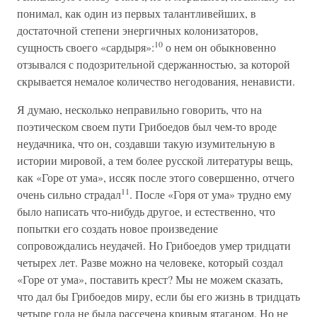
понимал, как один из первых талантливейших, в
достаточной степени энергичных колонизаторов,
10
сущность своего «сардыря»:
о нем он обыкновенно
отзывался с подозрительной сдержанностью, за которой
скрывается немалое количество негодования, ненависти.
Я думаю, несколько неправильно говорить, что на
поэтическом своем пути Грибоедов был чем-то вроде
неудачника, что он, создавши такую изумительную в
истории мировой, а тем более русской литературы вещь,
как «Горе от ума», иссяк после этого совершенно, отчего
11
очень сильно страдал
. После «Горя от ума» трудно ему
было написать что-нибудь другое, и естественно, что
попытки его создать новое произведение
сопровождались неудачей. Но Грибоедов умер тридцати
четырех лет. Разве можно на человеке, который создал
«Горе от ума», поставить крест? Мы не можем сказать,
что дал бы Грибоедов миру, если бы его жизнь в тридцать
четыре года не была рассечена кривым ятаганом. Но не