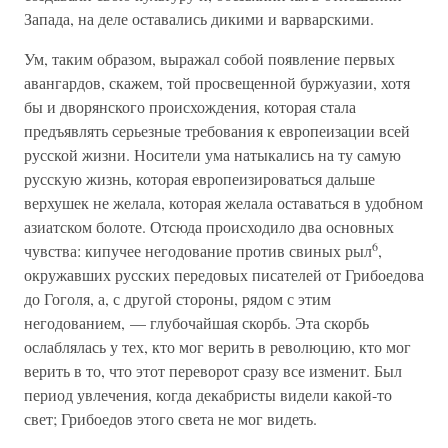
Запада, на деле оставались дикими и варварскими.
Ум, таким образом, выражал собой появление первых
авангардов, скажем, той просвещенной буржуазии, хотя
бы и дворянского происхождения, которая стала
предъявлять серьезные требования к европеизации всей
русской жизни. Носители ума натыкались на ту самую
русскую жизнь, которая европеизироваться дальше
верхушек не желала, которая желала оставаться в удобном
азиатском болоте. Отсюда происходило два основных
6
чувства: кипучее негодование против свиных рыл
,
окружавших русских передовых писателей от Грибоедова
до Гоголя, а, с другой стороны, рядом с этим
негодованием, — глубочайшая скорбь. Эта скорбь
ослаблялась у тех, кто мог верить в революцию, кто мог
верить в то, что этот переворот сразу все изменит. Был
период увлечения, когда декабристы видели какой-то
свет; Грибоедов этого света не мог видеть.