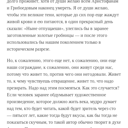
долго проживет, хотя от души желаю всем Аристофанам
и Грибоедовым наконец умереть. Я от души желаю,
чтобы эти великие тени, которые до сих пор еще жаждут
живой крови и ею питаются, в один прекрасный день
сказали: «Ныне отпущаеши», улеглись бы в заранее
заготовленные золотые гробницы — и после этого
использовались бы нашим поколением только в
историческом разрезе.
Но, к сожалению, этого еще нет, к сожалению, они еще
наши сограждане, к сожалению, они живут среди нас,
потому что живет то, против чего они негодовали. Живет
то, к чему чувствуешь отвращение, живет то, что надо
презирать. Надо над этим посмеяться. Как это случается?
Если человек заранее обдумывает художественное
произведение, которое должно жить века, мудро думает
над тем, кто будет читать, какой будет зритель через сто
— пятьсот лет, какие тогда будут вкусы, как бы тогда не
показаться скучным, то такой автор обычно творит в духе