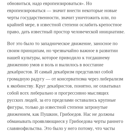
обновиться, надо европеизироваться». Но
европеизироваться — значит внести некоторые новые
черты государственности, значит уничтожить или, по
крайней мере, в известной степени ослабить крепостное
право, дать известный простор человеческой инициативе.
Вот это было то западническое движение, заносное по
своим принципам, но чрезвычайно важное в развитии
нашей культуры, которое приводило к тогдашнему
движению умов и воль и вылилось в восстание
декабристов. И самый декабризм представлял собой
громадную радугу — от консерватизма через либерализм
к якобинству. Круг декабристов, понятно, не охватывал
собой всех либерально и прогрессивно мыслящих
русских людей, за его пределами оставались крупные
фигуры, только до известной степени затронутые
движением, как Пушкин, Грибоедов. Нас не должны
обманывать проявляющиеся у Грибоедова черты раннего
славянофильства. Это было у него потому, что часты