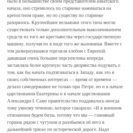
было в большинстве своем представителем азиатского
начала; оно стремилось по старинке наживаться на
крепостном праве, но по существу по старинке
разорялось. Крупнейшие вельможи этого типа могли
существовать только дополнительным выколачиванием
средств из того же крестьянства через государственную
машину, получая их в виде того же жалованья. Вместе с
тем развернувшаяся торговля хлебом с Европой,
дававшая очень большие перспективы впереди,
заставляла более крупную часть дворянства подумать о
том, как бы начать подтягиваться к Западу, как это в
своих собственных интересах — время от времени —
делало самодержавие не только при Петре, но и в начале
царствования Екатерины и в начале царствования
Александра I. Само правительство поддавалось иногда
тому умному течению, которое говорило: «И в военном
отношении будем биты, потому что мы — глиняный
горшок рядом с чугуном и разобьемся об него в
дальнейшей тряске по исторической дороге. Надо