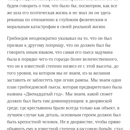
будем говорить о том, что было бы; посмотрим, как все
же шла его поэтическая жизнь и не знал ли он здесь
реванша по отношению к глубоким физическим и
моральным катастрофам в своей реальной жизни.
Грибоедов неоднократно указывал на то, что он был
призван к другому поприщу, что он должен был бы
говорить иным языком, что самая его пьеса задумана
была в порядке чего-то гораздо более величественного,
что он в известной степени низвел ее с этой высоты, до
того уровня, на котором мы ее знаем, из-за желания
заставить ее заблестеть при огнях рампы. Мы знаем один
план грибоедовской пьесы, которая предварительно была
названа «Двенадцатый год». Мы знаем, какой сюжет
должен был быть там доминирующим: в дворянской
среде, где крестьянина брали всегда только как объект, в
лучшем случае как деталь, основным героем должен был
быть крепостной человек. Не в дворянстве, чтобы прямо
объявить ему в известной степени классовую борьбу, стал