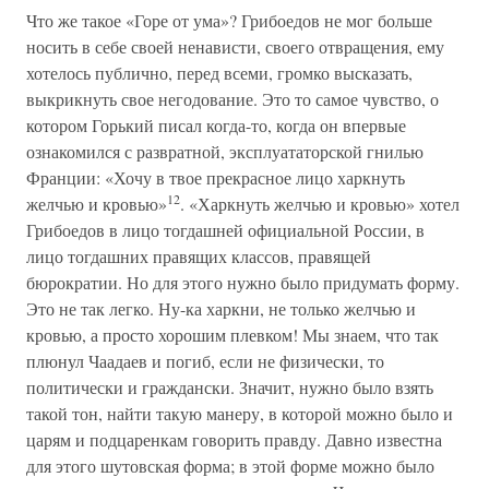
Что же такое «Горе от ума»? Грибоедов не мог больше
носить в себе своей ненависти, своего отвращения, ему
хотелось публично, перед всеми, громко высказать,
выкрикнуть свое негодование. Это то самое чувство, о
котором Горький писал когда-то, когда он впервые
ознакомился с развратной, эксплуататорской гнилью
Франции: «Хочу в твое прекрасное лицо харкнуть
12
желчью и кровью»
. «Харкнуть желчью и кровью» хотел
Грибоедов в лицо тогдашней официальной России, в
лицо тогдашних правящих классов, правящей
бюрократии. Но для этого нужно было придумать форму.
Это не так легко. Ну-ка харкни, не только желчью и
кровью, а просто хорошим плевком! Мы знаем, что так
плюнул Чаадаев и погиб, если не физически, то
политически и граждански. Значит, нужно было взять
такой тон, найти такую манеру, в которой можно было и
царям и подцаренкам говорить правду. Давно известна
для этого шутовская форма; в этой форме можно было