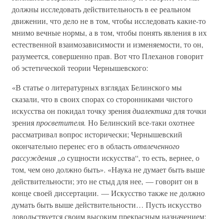
должны исследовать действительность в ее реальном
движении, что дело не в том, чтобы исследовать какие-то
мнимо вечные нормы, а в том, чтобы понять явления в их
естественной взаимозависимости и изменяемости, то он,
разумеется, совершенно прав. Вот что Плеханов говорит
об эстетической теории Чернышевского:
«В статье о литературных взглядах Белинского мы
сказали, что в своих спорах со сторонниками чистого
искусства он покидал точку зрения
диалектика
для точки
зрения
просветителя.
Но Белинский все-таки охотнее
рассматривал вопрос исторически; Чернышевский
окончательно перенес его в область
отвлеченного
рассуждения
„о сущности искусства“, то есть, вернее, о
том, чем оно должно быть». «Наука не думает быть выше
действительности; это не стыд для нее, — говорит он в
конце своей диссертации. — Искусство также не должно
думать быть выше действительности… Пусть искусство
довольствуется своим высоким прекрасным назначением: