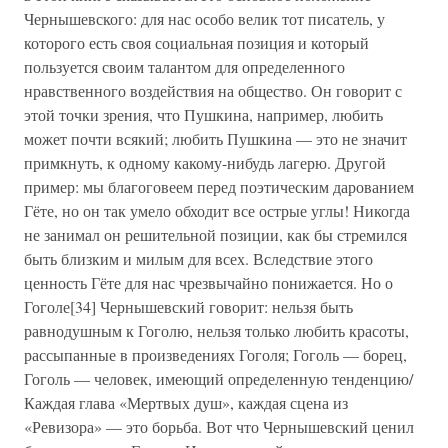
Чернышевского: для нас особо велик тот писатель, у
которого есть своя социальная позиция и который
пользуется своим талантом для определенного
нравственного воздействия на общество. Он говорит с
этой точки зрения, что Пушкина, например, любить
может почти всякий; любить Пушкина — это не значит
примкнуть, к одному какому-нибудь лагерю. Другой
пример: мы благоговеем перед поэтическим дарованием
Гёте, но он так умело обходит все острые углы! Никогда
не занимал он решительной позиции, как бы стремился
быть близким и милым для всех. Вследствие этого
ценность Гёте для нас чрезвычайно понижается. Но о
Гоголе[34] Чернышевский говорит: нельзя быть
равнодушным к Гоголю, нельзя только любить красоты,
рассыпанные в произведениях Гоголя; Гоголь — борец,
Гоголь — человек, имеющий определенную тенденцию/
Каждая глава «Мертвых душ», каждая сцена из
«Ревизора» — это борьба. Вот что Чернышевский ценил