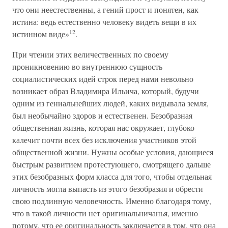
что они неестественны, а гений прост и понятен, как
истина: ведь естественно человеку видеть вещи в их
12
истинном виде»
.
При чтении этих величественных по своему
проникновению во внутреннюю сущность
социалистических идей строк перед нами невольно
возникает образ Владимира Ильича, который, будучи
одним из гениальнейших людей, каких видывала земля,
был необычайно здоров и естественен. Безобразная
общественная жизнь, которая нас окружает, глубоко
калечит почти всех без исключения участников этой
общественной жизни. Нужны особые условия, дающиеся
быстрым развитием протестующего, смотрящего дальше
этих безобразных форм класса для того, чтобы отдельная
личность могла выпасть из этого безобразия и обрести
свою подлинную человечность. Именно благодаря тому,
что в такой личности нет оригинальничанья, именно
потому, что ее оригинальность заключается в том, что она