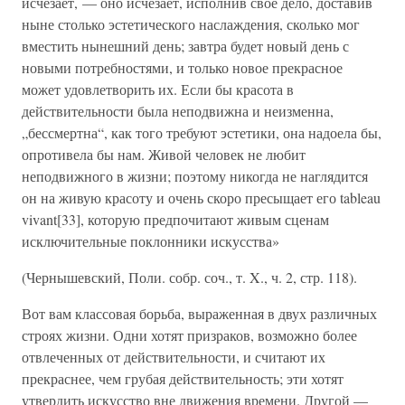
исчезает, — оно исчезает, исполнив свое дело, доставив
ныне столько эстетического наслаждения, сколько мог
вместить нынешний день; завтра будет новый день с
новыми потребностями, и только новое прекрасное
может удовлетворить их. Если бы красота в
действительности была неподвижна и неизменна,
„бессмертна“, как того требуют эстетики, она надоела бы,
опротивела бы нам. Живой человек не любит
неподвижного в жизни; поэтому никогда не наглядится
он на живую красоту и очень скоро пресыщает его tableau
vivant[33], которую предпочитают живым сценам
исключительные поклонники искусства»
(Чернышевский, Поли. собр. соч., т. X., ч. 2, стр. 118).
Вот вам классовая борьба, выраженная в двух различных
строях жизни. Одни хотят призраков, возможно более
отвлеченных от действительности, и считают их
прекраснее, чем грубая действительность; эти хотят
утвердить искусство вне движения времени. Другой —