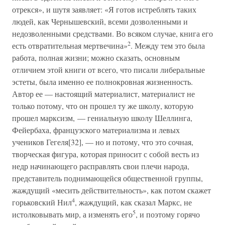
отрекся», и шутя заявляет: «Я готов истреблять таких
людей, как Чернышевский, всеми дозволенными и
недозволенными средствами. Во всяком случае, книга его
2
есть отвратительная мертвечина»
. Между тем это была
работа, полная жизни; можно сказать, основным
отличием этой книги от всего, что писали либеральные
эстеты, была именно ее полнокровная жизненность.
Автор ее — настоящий материалист, материалист не
только потому, что он прошел ту же школу, которую
прошел марксизм, — гениальную школу Шеллинга,
Фейербаха, французского материализма и левых
учеников Гегеля[32], — но и потому, что это сочная,
творческая фигура, которая приносит с собой весть из
недр начинающего расправлять свои плечи народа,
представитель поднимающейся общественной группы,
жаждущий «месить действительность», как потом скажет
4
горьковский Нил
, жаждущий, как сказал Маркс, не
5
истолковывать мир, а изменять его
, и поэтому горячо