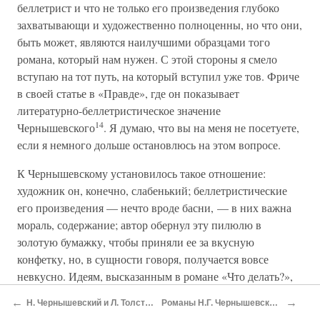
беллетрист и что не только его произведения глубоко
захватывающи и художественно полноценны, но что они,
быть может, являются наилучшими образцами того
романа, который нам нужен. С этой стороны я смело
вступаю на тот путь, на который вступил уже тов. Фриче
в своей статье в «Правде», где он показывает
литературно-беллетристическое значение
14
Чернышевского
. Я думаю, что вы на меня не посетуете,
если я немного дольше остановлюсь на этом вопросе.
К Чернышевскому установилось такое отношение:
художник он, конечно, слабенький; беллетристические
его произведения — нечто вроде басни, — в них важна
мораль, содержание; автор обернул эту пилюлю в
золотую бумажку, чтобы приняли ее за вкусную
конфетку, но, в сущности говоря, получается вовсе
невкусно. Идеям, высказанным в романе «Что делать?»,
Чернышевский придал беллетристическую форму,
←
→
Н. Чернышевский и Л. Толстой*
Романы Н.Г. Чернышевского*
потому что он хотел обмануть «черного медведя», хотел,