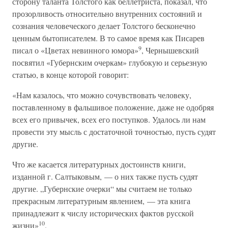
сторону таланта Толстого как беллетриста, показал, что
прозорливость относительно внутренних состояний и
сознания человеческого делает Толстого бесконечно
ценным бытописателем. В то самое время как Писарев
9
писал о «Цветах невинного юмора»
, Чернышевский
посвятил «Губернским очеркам» глубокую и серьезную
статью, в конце которой говорит:
«Нам казалось, что можно сочувствовать человеку,
поставленному в фальшивое положение, даже не одобряя
всех его привычек, всех его поступков. Удалось ли нам
провести эту мысль с достаточной точностью, пусть судят
другие.
Что же касается литературных достоинств книги,
изданной г. Салтыковым, — о них также пусть судят
другие. „Губернские очерки“ мы считаем не только
прекрасным литературным явлением, — эта книга
принадлежит к числу исторических фактов русской
10
жизни»
.