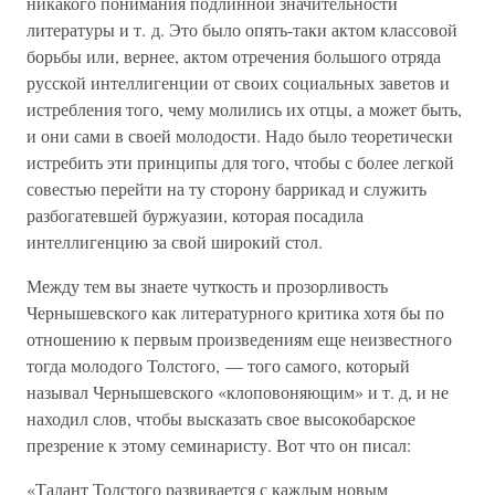
никакого понимания подлинной значительности
литературы и т. д. Это было опять-таки актом классовой
борьбы или, вернее, актом отречения большого отряда
русской интеллигенции от своих социальных заветов и
истребления того, чему молились их отцы, а может быть,
и они сами в своей молодости. Надо было теоретически
истребить эти принципы для того, чтобы с более легкой
совестью перейти на ту сторону баррикад и служить
разбогатевшей буржуазии, которая посадила
интеллигенцию за свой широкий стол.
Между тем вы знаете чуткость и прозорливость
Чернышевского как литературного критика хотя бы по
отношению к первым произведениям еще неизвестного
тогда молодого Толстого, — того самого, который
называл Чернышевского «клоповоняющим» и т. д, и не
находил слов, чтобы высказать свое высокобарское
презрение к этому семинаристу. Вот что он писал:
«Талант Толстого развивается с каждым новым