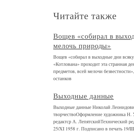
Читайте также
Вощев «собирал в выхо
мелочь природы»
Вощев «собирал в выходные дни всяку
«Котлована» проходит эта странная де
предметов, всей мелочи безвестности»
останков
Выходные данные
Выходные данные Николай Леонидови
творчествоОформление художника Н
редактср А. ЛепятскийТехнический ре
25/XI 1958 г. Подписано в печать 19/III