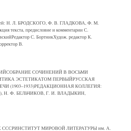
ей: Н. Л. БРОДСКОГО, Ф. В. ГЛАДКОВА, Ф. М.
я текста, предисловие и комментарии С.
йРедактор С. БортникХудож. редактор К.
орректор В.
РСКИЙСОБРАНИЕ СОЧИНЕНИЙ В ВОСЬМИ
ИТИКА ЭСТЕТИКАТОМ ПЕРВЫЙРУССКАЯ
ЕЧИ (1903–1933)РЕДАКЦИОННАЯ КОЛЛЕГИЯ:
), Н. Ф. БЕЛЬЧИКОВ, Г. И. ВЛАДЫКИН,
К СССРИНСТИТУТ МИРОВОЙ ЛИТЕРАТУРЫ им. А.