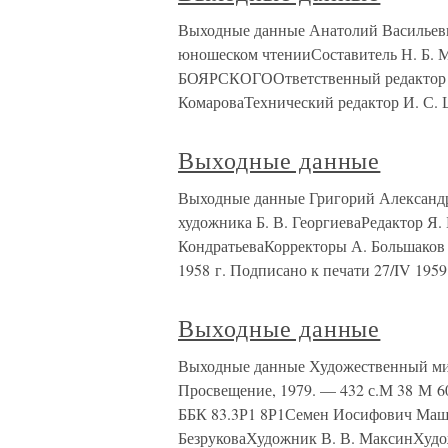
Выходные данные Анатолий Васильеви
юношеском чтенииСоставитель Н. Б
БОЯРСКОГООтветственный редактор Л
КомароваТехнический редактор И. С.
Выходные данные
Выходные данные Григорий Александ
художника Б. В. ГеоргиеваРедактор Я
КондратьеваКорректоры А. Большаков 
1958 г. Подписано к печати 27/IV 1959
Выходные данные
Выходные данные Художественный мир 
Просвещение, 1979. — 432 с.М 38 М 
ББК 83.3Р1 8Р1Семен Иосифович Маш
БезруковаХудожник В. В. МаксинХуд