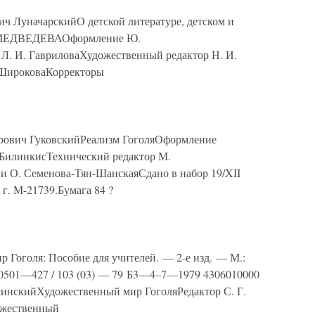
ч ЛуначарскийО детской литературе, детском и
. МЕДВЕДЕВАОформление Ю.
. И. ГавриловаХудожественный редактор Н. И.
 ШироковаКорректоры
рович ГуковскийРеализм ГоголяОформление
. БилинкисТехнический редактор М.
и О. Семенова-Тян-ШанскаяСдано в набор 19/XII
 г. М-21739.Бумага 84 ?
Гоголя: Пособие для учителей. — 2-е изд. — М.:
60501—427 / 103 (03) — 79 Б3—4–7—1979 4306010000
инскийХудожественный мир ГоголяРедактор С. Г.
ожественный