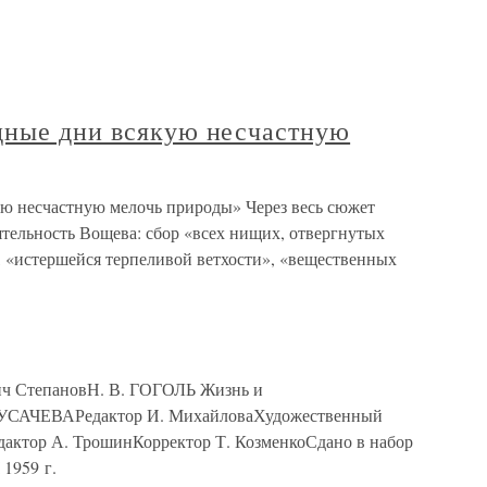
дные дни всякую несчастную
ю несчастную мелочь природы» Через весь сюжет
ятельность Вощева: сбор «всех нищих, отвергнутых
, «истершейся терпеливой ветхости», «вещественных
ч СтепановН. В. ГОГОЛЬ Жизнь и
. УСАЧЕВАРедактор И. МихайловаХудожественный
дактор А. ТрошинКорректор Т. КозменкоСдано в набор
 1959 г.