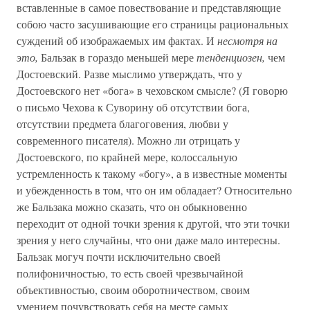
вставленные в самое повествование и представляющие
собою часто засушивающие его страницы рациональных
суждений об изображаемых им фактах. И
несмотря на
это,
Бальзак в гораздо меньшей мере
тенденциозен,
чем
Достоевский. Разве мыслимо утверждать, что у
Достоевского нет «бога» в чеховском смысле? (Я говорю
о письмо Чехова к Суворину об отсутствии бога,
отсутствии предмета благоговения, любви у
современного писателя). Можно ли отрицать у
Достоевского, по крайней мере, колоссальную
устремленность к такому «богу», а в известные моменты
и убежденность в том, что он им обладает? Относительно
же Бальзака можно сказать, что он обыкновенно
переходит от одной точки зрения к другой, что эти точки
зрения у него случайны, что они даже мало интересны.
Бальзак могуч почти исключительно своей
полифоничностью, то есть своей чрезвычайной
объективностью, своим оборотничеством, своим
умением почувствовать себя на месте самых