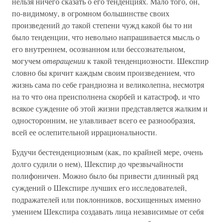
нельзя ничего сказать о его тенденциях. Мало того, он,
по-видимому, в огромном большинстве своих
произведений до такой степени чужд какой бы то ни
было тенденции, что невольно напрашивается мысль о
его внутреннем, осознанном или бессознательном,
могучем
отвращении
к такой тенденциозности. Шекспир
словно бы кричит каждым своим произведением, что
жизнь сама по себе грандиозна и великолепна, несмотря
на то что она преисполнена скорбей и катастроф, и что
всякое суждение об этой жизни представляется жалким и
односторонним, не улавливает всего ее разнообразия,
всей ее ослепительной иррациональности.
Будучи бестенденциозным (как, по крайней мере, очень
долго судили о нем), Шекспир до чрезвычайности
полифоничен. Можно было бы привести длинный ряд
суждений о Шекспире лучших его исследователей,
подражателей или поклонников, восхищенных именно
умением Шекспира создавать лица независимые от себя