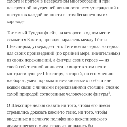
самого и притом в невероятном многообразии и при
невероятной внутренней логичности всех утверждений и
поступков каждой личности в этом бесконечном их
хороводе.
Тот самый Гундольфнейт, на которого в одном месте
ссылается Бахтин, проводя параллель между Гёте и
Шекспиром, утверждает, что Гёте всегда черпал материал
для своих произведений (по крайней мере, значительных)
из своих переживаний, а фигуры своих героев — из
своей собственной личности,
и
видит в этом нечто
контрастирующее Шекспиру, который, по его мнению,
наоборот, умел порождать независимые от себя и вне
всякой связи с личными переживаниями стоящие, словно
3
самой природой сотворенные человеческие фигуры
.
О Шекспире нельзя сказать ни того, чтобы его пьесы
стремились доказать какой-то тезис, ни того, чтобы
введенные в великую полифонию шекспировского
драматического мира «голоса» лишались бы