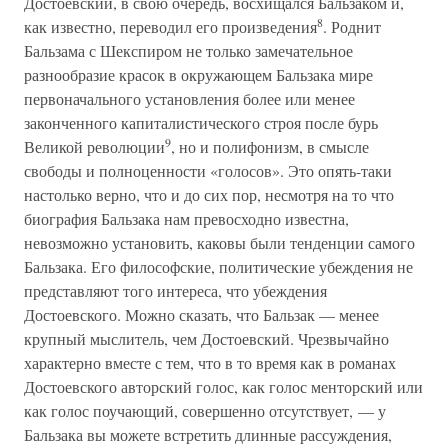
Достоевский, в свою очередь, восхищался Бальзаком и,
8
как известно, переводил его произведения
. Роднит
Бальзама с Шекспиром не только замечательное
разнообразие красок в окружающем Бальзака мире
первоначального установления более или менее
законченного капиталистического строя после бурь
9
Великой революции
, но и полифонизм, в смысле
свободы и полноценности «голосов». Это опять-таки
настолько верно, что и до сих пор, несмотря на то что
биография Бальзака нам превосходно известна,
невозможно установить, каковы были тенденции самого
Бальзака. Его философские, политические убеждения не
представляют того интереса, что убеждения
Достоевского. Можно сказать, что Бальзак — менее
крупный мыслитель, чем Достоевский. Чрезвычайно
характерно вместе с тем, что в то время как в романах
Достоевского авторский голос, как голос менторский или
как голос поучающий, совершенно отсутствует, — у
Бальзака вы можете встретить длинные рассуждения,