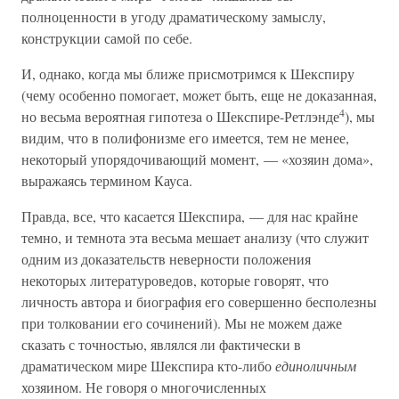
полноценности в угоду драматическому замыслу,
конструкции самой по себе.
И, однако, когда мы ближе присмотримся к Шекспиру
(чему особенно помогает, может быть, еще не доказанная,
4
но весьма вероятная гипотеза о Шекспире-Ретлэнде
), мы
видим, что в полифонизме его имеется, тем не менее,
некоторый упорядочивающий момент, — «хозяин дома»,
выражаясь термином Кауса.
Правда, все, что касается Шекспира, — для нас крайне
темно, и темнота эта весьма мешает анализу (что служит
одним из доказательств неверности положения
некоторых литературоведов, которые говорят, что
личность автора и биография его совершенно бесполезны
при толковании его сочинений). Мы не можем даже
сказать с точностью, являлся ли фактически в
драматическом мире Шекспира кто-либо
единоличным
хозяином. Не говоря о многочисленных