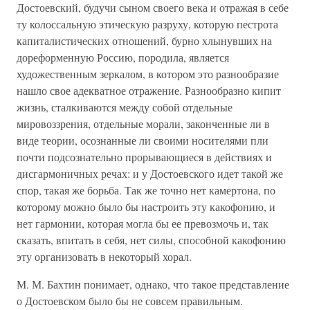
Достоевский, будучи сыном своего века и отражая в себе
ту колоссальную этическую разруху, которую пестрота
капиталистических отношений, бурно хлынувших на
дореформенную Россию, породила, является
художественным зеркалом, в котором это разнообразие
нашло свое адекватное отражение. Разнообразно кипит
жизнь, сталкиваются между собой отдельные
мировоззрения, отдельные морали, законченные ли в
виде теории, осознанные ли своими носителями пли
почти подсознательно прорывающиеся в действиях и
дисгармоничных речах: и у Достоевского идет такой же
спор, такая же борьба. Так же точно нет камертона, по
которому можно было бы настроить эту какофонию, и
нет гармонии, которая могла бы ее превозмочь и, так
сказать, впитать в себя, нет силы, способной какофонию
эту организовать в некоторый хорал.
М. М. Бахтин понимает, однако, что такое представление
о Достоевском было бы не совсем правильным.