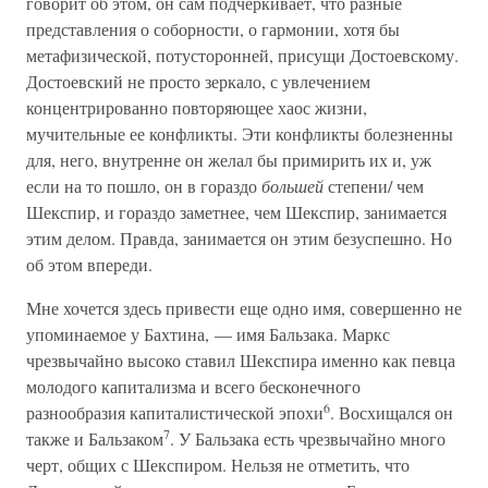
говорит об этом, он сам подчеркивает, что разные
представления о соборности, о гармонии, хотя бы
метафизической, потусторонней, присущи Достоевскому.
Достоевский не просто зеркало, с увлечением
концентрированно повторяющее хаос жизни,
мучительные ее конфликты. Эти конфликты болезненны
для, него, внутренне он желал бы примирить их и, уж
если на то пошло, он в гораздо
большей
степени/ чем
Шекспир, и гораздо заметнее, чем Шекспир, занимается
этим делом. Правда, занимается он этим безуспешно. Но
об этом впереди.
Мне хочется здесь привести еще одно имя, совершенно не
упоминаемое у Бахтина, — имя Бальзака. Маркс
чрезвычайно высоко ставил Шекспира именно как певца
молодого капитализма и всего бесконечного
6
разнообразия капиталистической эпохи
. Восхищался он
7
также и Бальзаком
. У Бальзака есть чрезвычайно много
черт, общих с Шекспиром. Нельзя не отметить, что