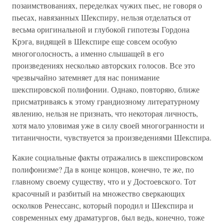
позаимствованиях, переделках чужих пьес, не говоря о
пьесах, навязанных Шекспиру, нельзя отделаться от
весьма оригинальной и глубокой гипотезы Гордона
Крэга, видящей в Шекспире еще совсем особую
многоголосность, а именно слышащей в его
произведениях несколько авторских голосов. Все это
чрезвычайно затемняет для нас понимание
шекспировской полифонии. Однако, повторяю, ближе
присматриваясь к этому грандиозному литературному
явлению, нельзя не признать, что некоторая личность,
хотя мало уловимая уже в силу своей многогранности и
титаничности, чувствуется за произведениями Шекспира.
Какие социальные факты отражались в шекспировском
полифонизме? Да в конце концов, конечно, те же, по
главному своему существу, что и у Достоевского. Тот
красочный и разбитый на множество сверкающих
осколков Ренессанс, который породил и Шекспира и
современных ему драматургов, был ведь, конечно, тоже