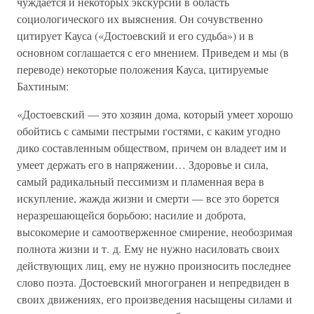
чуждается и некоторых экскурсий в область
социологического их выяснения. Он сочувственно
цитирует Кауса («Достоевский и его судьба») и в
основном соглашается с его мнением. Приведем и мы (в
переводе) некоторые положения Кауса, цитируемые
Бахтиным:
«Достоевский — это хозяин дома, который умеет хорошо
обойтись с самыми пестрыми гостями, с каким угодно
дико составленным обществом, причем он владеет им и
умеет держать его в напряжении… Здоровье и сила,
самый радикальный пессимизм и пламенная вера в
искупление, жажда жизни и смерти — все это борется
неразрешающейся борьбою; насилие и доброта,
высокомерие и самоотверженное смирение, необозримая
полнота жизни и т. д. Ему не нужно насиловать своих
действующих лиц, ему не нужно произносить последнее
слово поэта. Достоевский многогранен и непредвиден в
своих движениях, его произведения насыщены силами и