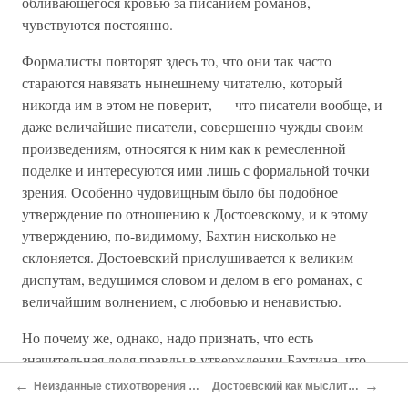
обливающегося кровью за писанием романов,
чувствуются постоянно.
Формалисты повторят здесь то, что они так часто
стараются навязать нынешнему читателю, который
никогда им в этом не поверит, — что писатели вообще, и
даже величайшие писатели, совершенно чужды своим
произведениям, относятся к ним как к ремесленной
поделке и интересуются ими лишь с формальной точки
зрения. Особенно чудовищным было бы подобное
утверждение по отношению к Достоевскому, и к этому
утверждению, по-видимому, Бахтин нисколько не
склоняется. Достоевский прислушивается к великим
диспутам, ведущимся словом и делом в его романах, с
величайшим волнением, с любовью и ненавистью.
Но почему же, однако, надо признать, что есть
значительная доля правды в утверждении Бахтина, что
трудно сформулировать окончательные выводы
←
→
Неизданные стихотворения в прозе Тургенева*
Достоевский как мыслитель и художник*
Достоевского, если не как теоретика и публициста, то