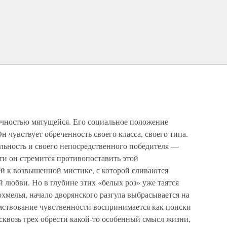
ичностью мятущейся. Его социальное положение
 чувствует обреченность своего класса, своего типа.
ьность и своего непосредственного победителя —
ти он стремится противопоставить этой
ей к возвышенной мистике, с которой сливаются
 любви. Но в глубине этих «белых роз» уже таятся
охмелья, начало дворянского разгула выбрасывается на
умствование чувственности воспринимается как поиски
 сквозь грех обрести какой-то особенный смысл жизни,