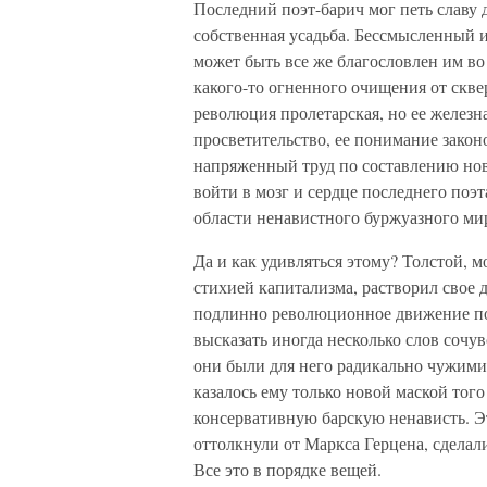
Последний поэт-барич мог петь славу 
собственная усадьба. Бессмысленный и
может быть все же благословлен им во
какого-то огненного очищения от скве
революция пролетарская, но ее железн
просветительство, ее понимание закон
напряженный труд по составлению нов
войти в мозг и сердце последнего поэт
области ненавистного буржуазного ми
Да и как удивляться этому? Толстой, 
стихией капитализма, растворил свое д
подлинно революционное движение по
высказать иногда несколько слов сочу
они были для него радикально чужими
казалось ему только новой маской того
консервативную барскую ненависть. Эт
оттолкнули от Маркса Герцена, сделал
Все это в порядке вещей.