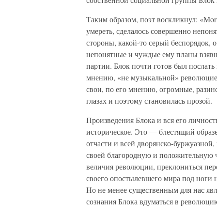
Таким образом, поэт воскликнул: «Moritu
умереть, сделалось совершенно непоня
стороны, какой-то серый беспорядок, 
непонятные и чуждые ему планы взявш
партии. Блок почти готов был послать
мнению, «не музыкальной» революцией
свои, по его мнению, огромные, разин
глазах и поэтому становилась прозой.
Произведения Блока и вся его личност
историческое. Это — блестящий образ
отчасти и всей дворянско-буржуазной,
своей благородную и положительную ч
величия революции, преклониться пере
своего опостылевшего мира под ноги 
Но не менее существенным для нас явл
сознания Блока вдуматься в революци