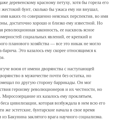
даже деревенскому красному петуху, хотя бы горела его
 жестокий бунт, сколько бы ужаса ему ни внушал,
 имя каких-то совершенно неясных перспектив, во имя
рны, достаточно хорошо и близко ему известной. Но
ая революционная законность, ее насквозь ясное
омерностей социальных явлений, ее крепкий и
ого планового хозяйства — все это никак не могло
а-барича. Это казалось ему скорее относящимся к
ра.
могуче воюя от имени дворянства с наступающей
ворянство в мужичестве почти без остатка, но
мещал по другую сторону баррикады. Он мог
вствия героизму революционеров и их честности, но
. Миросозерцание их казалось ему проклятьем,
 беса цивилизации, которая возбуждала в нем всю его
и же эстетские, бунтарские начала в свое время
и из Бакунина заклятого врага научного социализма.