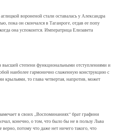
з аглицкой вороненой стали оставалась у Александра
ю, пока он скончался в Таганроге, отдав ее попу
 когда она успокоится. Императрица Елизавета
ее в высшей степени функциональными отступлениями и
собой наиболее гармонично слаженную конструкцию с
 крыльями, то глава четвертая, напротив, может
 замечает в своих „Воспоминаниях“ брат графини
чал, конечно, о том, что было бы не в пользу Льва
 верно, потому что даже нет ничего такого, что