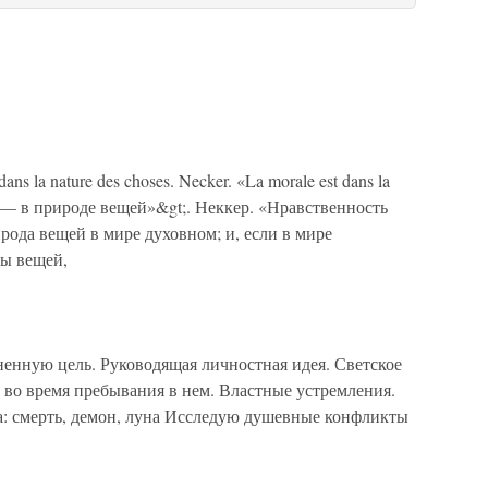
ns la nature des choses. Necker. «La morale est dans la
ь — в природе вещей»&gt;. Неккер. «Нравственность
ода вещей в мире духовном; и, если в мире
ды вещей,
ненную цель. Руководящая личностная идея. Светское
 во время пребывания в нем. Властные устремления.
: смерть, демон, луна Исследую душевные конфликты