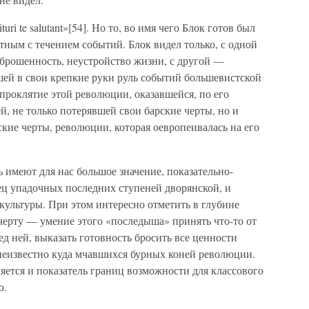
ri te salutant»[54]. Но то, во имя чего Блок готов был
тным с течением событий. Блок видел только, с одной
оброшенность, неустройство жизни, с другой —
ей в свои крепкие руки руль событий большевистской
 проклятие этой революции, оказавшейся, по его
, не только потерявшей свои барские черты, но и
ские черты, революции, которая оевропеивалась на его
ь имеют для нас большое значение, показательно-
ец упадочных последних ступеней дворянской, и
 культуры. При этом интересно отметить в глубине
ерту — умение этого «последыша» принять что-то от
д ней, выказать готовность бросить все ценности
неизвестно куда мчавшихся бурных коней революции.
яется и показатель границ возможности для классового
ю.