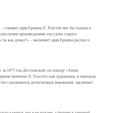
, – говорит дядя Ерошка.Л. Толстой мог бы сказать о
всем своим произведениям эти слова старого
А ты как думал?» – заключает дядя Ерошка рассказ о
» за 1877 год Достоевский, по поводу «Анны
рном значении Л. Толстого как художника, и переходя
о что слагавшихся, религиозных верований, заключает
часто кажется, что я не рожден, а брошен в здешний