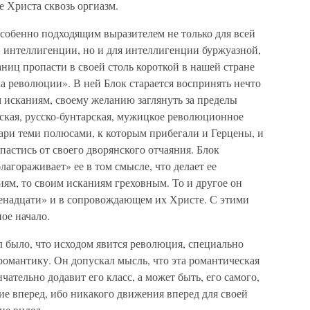
е Христа сквозь оргиазм.
особенно подходящим выразителем не только для всей
интеллигенции, но и для интеллигенции буржуазной,
ниц пропасти в своей столь короткой в нашей стране
а революции». В ней Блок старается воспринять нечто
 исканиям, своему желанию заглянуть за пределы
ская, русско-бунтарская, мужицкое революционное
ари теми полюсами, к которым прибегали и Герцены, и
пастись от своего дворянского отчаяния. Блок
агораживает» ее в том смысле, что делает ее
ям, то своим исканиям греховным. То и другое он
венадцати» и в сопровождающем их Христе. С этими
ое начало.
л было, что исходом явится революция, специально
романтику. Он допускал мысль, что эта романтическая
ательно додавит его класс, а может быть, его самого,
ие вперед, ибо никакого движения вперед для своей
не видел.