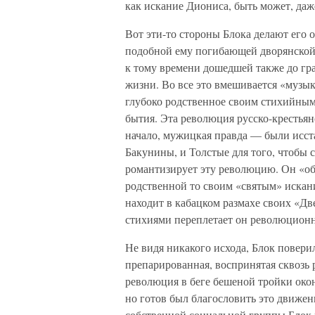
как искание Диониса, быть может, даж
Вот эти-то стороны Блока делают его 
подобной ему погибающей дворянской 
к тому времени дошедшей также до гра
жизни. Во все это вмешивается «музык
глубоко родственное своим стихийным
бытия. Эта революция русско-крестьян
начало, мужицкая правда — были исст
Бакунины, и Толстые для того, чтобы с
романтизирует эту революцию. Он «обл
родственной то своим «святым» искани
находит в кабацком размахе своих «Д
стихиями переплетает он революционн
Не видя никакого исхода, Блок повери
препарированная, воспринятая сквозь 
революция в беге бешеной тройки оконч
но готов был благословить это движен
собственной социальной группы Блок 