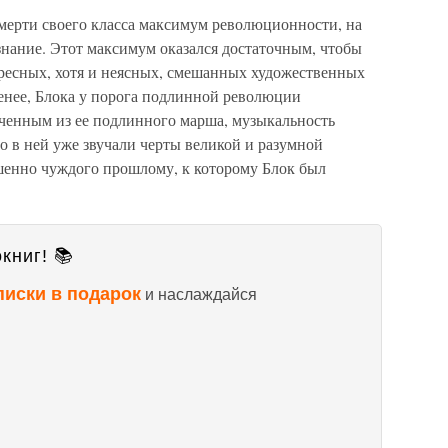
смерти своего класса максимум революционности, на
знание. Этот максимум оказался достаточным, чтобы
ересных, хотя и неясных, смешанных художественных
менее, Блока у порога подлинной революции
енным из ее подлинного марша, музыкальность
то в ней уже звучали черты великой и разумной
ршенно чуждого прошлому, к которому Блок был
книг! 📚
писки в подарок
и наслаждайся