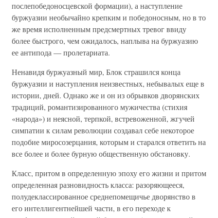
послепобедоносцевской формации), а наступление
буржуазии необычайно крепким и победоносным, но в то
же время исполненным предсмертных тревог ввиду
более быстрого, чем ожидалось, наплыва на буржуазию
ее антипода — пролетариата.
Ненавидя буржуазный мир, Блок страшился конца
буржуазии и наступления неизвестных, небывалых еще в
истории, дней. Однако же и он из обрывков дворянских
традиций, романтизированного мужичества (стихия
«народа») и неясной, терпкой, встревоженной, жгучей
симпатии к силам революции создавал себе некоторое
подобие миросозерцания, которым и старался ответить на
все более и более бурную общественную обстановку.
Класс, притом в определенную эпоху его жизни и притом
определенная разновидность класса: разоряющееся,
полудеклассированное среднепомещичье дворянство в
его интеллигентнейшей части, в его переходе к