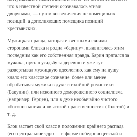
что в известной степени осознавалось этими
дворянами, — путем возвеличения не помещичьих
позиций, а дополняющих помещика позиций
крестьянских.
Мужицкая правда, которая известными своими
сторонами близка и родна «барину», выдвигалась этим
последним как его собственная правда. Барин прятался за
мужика, прятал усадьбу за деревню и уже тут
развертывал мужицкую идеологию, как ему на душу
клало его классовое сознание, более или менее
обрабатывая мужика в духе стихийной романтики
(Бакунин), или исконного доморощенного социализма
(например, Герцен), или в духе необычайно чистого
«богопознания» и «высокой нравственности» (Толстой) и
т. д.
Блок застает свой класс в положении крайнего распада
(его центральное ядро — в форме победоносцевской и