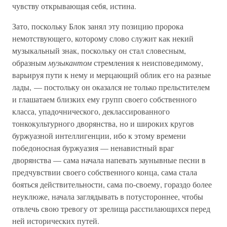
чувству открывающая себя, истина.
Зато, поскольку Блок занял эту позицию пророка
немотствующего, которому слово служит как некий
музыкальный знак, поскольку он стал словесным,
образным
музыкантом
стремления к неисповедимому,
варьируя пути к нему и мерцающий облик его на разные
лады, — постольку он оказался не только прельстителем
и глашатаем близких ему групп своего собственного
класса, упадочнического, деклассированного
тонкокультурного дворянства, но и широких кругов
буржуазной интеллигенции, ибо к этому времени
победоносная буржуазия — ненавистный враг
дворянства — сама начала напевать заунывные песни в
предчувствии своего собственного конца, сама стала
бояться действительности, сама по-своему, гораздо более
неуклюже, начала заглядывать в потустороннее, чтобы
отвлечь свою тревогу от зрелища расстилающихся перед
ней исторических путей.