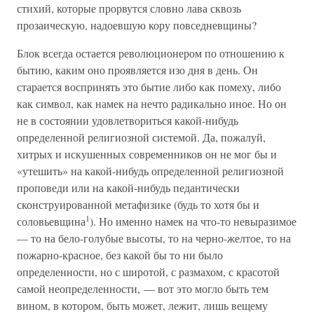
стихий, которые прорвутся словно лава сквозь
прозаическую, надоевшую кору повседневщины?
Блок всегда остается революционером по отношению к
бытию, каким оно проявляется изо дня в день. Он
старается воспринять это бытие либо как помеху, либо
как символ, как намек на нечто радикально иное. Но он
не в состоянии удовлетвориться какой-нибудь
определенной религиозной системой. Да, пожалуй,
хитрых и искушенных современников он не мог бы и
«утешить» на какой-нибудь определенной религиозной
проповеди или на какой-нибудь педантически
сконструированной метафизике (будь то хотя бы и
1
соловьевщина
). Но именно намек на что-то невыразимое
— то на бело-голубые высоты, то на черно-желтое, то на
пожарно-красное, без какой бы то ни было
определенности, но с широтой, с размахом, с красотой
самой неопределенности, — вот это могло быть тем
вином, в котором, быть может, лежит, лишь вещему