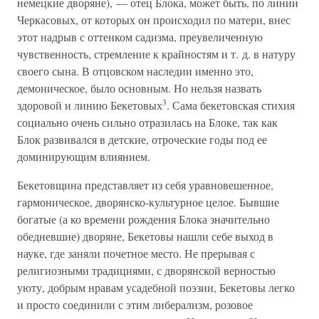
немецкие дворяне), — отец Блока, может быть, по линии
Черкасовых, от которых он происходил по матери, внес
этот надрыв с оттенком садизма, преувеличенную
чувственность, стремление к крайностям и т. д. в натуру
своего сына. В отцовском наследии именно это,
демоническое, было основным. Но нельзя назвать
3
здоровой и линию Бекетовых
. Сама бекетовская стихия
социально очень сильно отразилась на Блоке, так как
Блок развивался в детские, отроческие годы под ее
доминирующим влиянием.
Бекетовщина представляет из себя уравновешенное,
гармоническое, дворянско-культурное целое. Бывшие
богатые (а ко времени рождения Блока значительно
обедневшие) дворяне, Бекетовы нашли себе выход в
науке, где заняли почетное место. Не прерывая с
религиозными традициями, с дворянской верностью
уюту, добрым нравам усадебной поэзии, Бекетовы легко
и просто соединили с этим либерализм, розовое