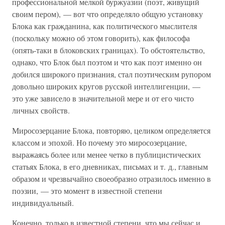
профессиональной мелкой буржуазии (поэт, живущий
своим пером), — вот что определяло общую установку
Блока как гражданина, как политического мыслителя
(поскольку можно об этом говорить), как философа
(опять-таки в блоковских границах). То обстоятельство,
однако, что Блок был поэтом и что как поэт именно он
добился широкого признания, стал поэтическим рупором
довольно широких кругов русской интеллигенции, —
это уже зависело в значительной мере и от его чисто
личных свойств.
Миросозерцание Блока, повторяю, целиком определяется
классом и эпохой. Но почему это миросозерцание,
выражаясь более или менее четко в публицистических
статьях Блока, в его дневниках, письмах и т. д., главным
образом и чрезвычайно своеобразно отразилось именно в
поэзии, — это момент в известной степени
индивидуальный.
Конечно, только в известной степени, что мы сейчас и