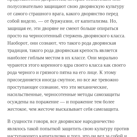
полусознательно защищают свою дворянскую культуру
от самого страшного врага, какого дворянство перед
собой видело, — от буржуазии, от капитализма. Но,
защищая ее, эти дворяне не смеют больше опираться
просто на черносотенный стержень дворянского класса.
Наоборот, они сознают, что такого рода дворянская
традиция, такого рода дворянская крепость является
наиболее гиблым местом в их классе. Они морально
чураются этого коренного ядра своего класса как своего
рода черного и грязного пятна на его лице. К этому
присоединяется иногда смутное, но все же тревожно
проступающее сознание, что эти механические,
насильственные, черносотенные методы самозащиты
осуждены на поражение — и поражение тем более
жестокое, чем жесточе высказывает себя самозащита.
В сущности говоря, все дворянское народничество
являлось такой попыткой защитить свою культуру против
наступающего капитализма и того, что он вел за собой и