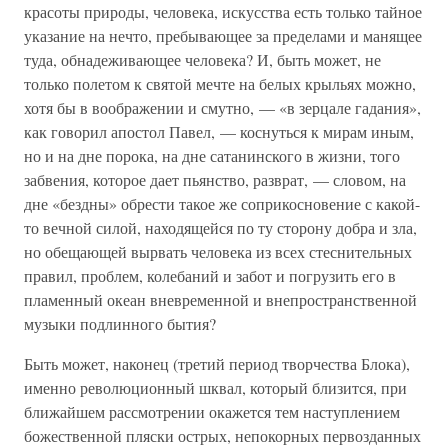
красоты природы, человека, искусства есть только тайное
указание на нечто, пребывающее за пределами и манящее
туда, обнадеживающее человека? И, быть может, не
только полетом к святой мечте на белых крыльях можно,
хотя бы в воображении и смутно, — «в зерцале гадания»,
как говорил апостол Павел, — коснуться к мирам иным,
но и на дне порока, на дне сатанинского в жизни, того
забвения, которое дает пьянство, разврат, — словом, на
дне «бездны» обрести такое же соприкосновение с какой-
то вечной силой, находящейся по ту сторону добра и зла,
но обещающей вырвать человека из всех стеснительных
правил, проблем, колебаний и забот и погрузить его в
пламенный океан вневременной и внепространственной
музыки подлинного бытия?
Быть может, наконец (третий период творчества Блока),
именно революционный шквал, который близится, при
ближайшем рассмотрении окажется тем наступлением
божественной пляски острых, непокорных первозданных