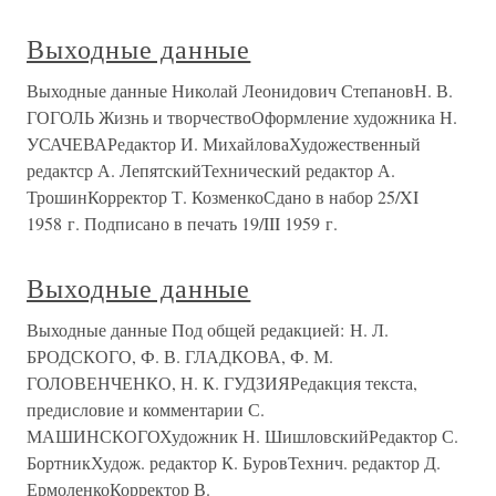
Выходные данные
Выходные данные Николай Леонидович СтепановН. В.
ГОГОЛЬ Жизнь и творчествоОформление художника Н.
УСАЧЕВАРедактор И. МихайловаХудожественный
редактср А. ЛепятскийТехнический редактор А.
ТрошинКорректор Т. КозменкоСдано в набор 25/XI
1958 г. Подписано в печать 19/III 1959 г.
Выходные данные
Выходные данные Под общей редакцией: Н. Л.
БРОДСКОГО, Ф. В. ГЛАДКОВА, Ф. М.
ГОЛОВЕНЧЕНКО, Н. К. ГУДЗИЯРедакция текста,
предисловие и комментарии С.
МАШИНСКОГОХудожник Н. ШишловскийРедактор С.
БортникХудож. редактор К. БуровТехнич. редактор Д.
ЕрмоленкоКорректор В.