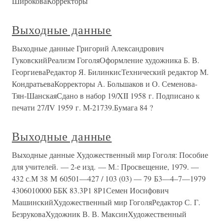
ШироковаКорректоры
Выходные данные
Выходные данные Григорий Александрович
ГуковскийРеализм ГоголяОформление художника Б. В.
ГеоргиеваРедактор Я. БилинкисТехнический редактор М.
КондратьеваКорректоры А. Большаков и О. Семенова-
Тян-ШанскаяСдано в набор 19/XII 1958 г. Подписано к
печати 27/IV 1959 г. М-21739.Бумага 84 ?
Выходные данные
Выходные данные Художественный мир Гоголя: Пособие
для учителей. — 2-е изд. — М.: Просвещение, 1979. —
432 с.М 38 М 60501—427 / 103 (03) — 79 Б3—4–7—1979
4306010000 ББК 83.3Р1 8Р1Семен Иосифович
МашинскийХудожественный мир ГоголяРедактор С. Г.
БезруковаХудожник В. В. МаксинХудожественный