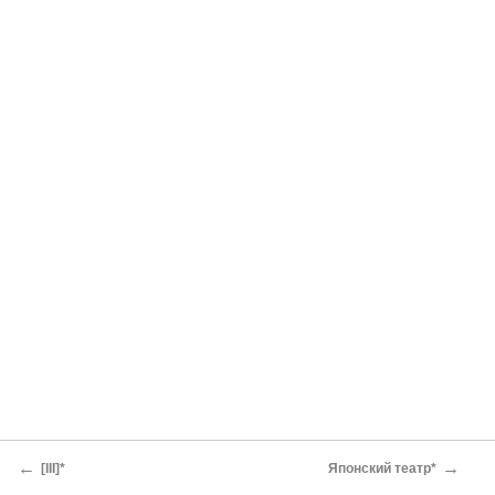
←
→
[III]*
Японский театр*