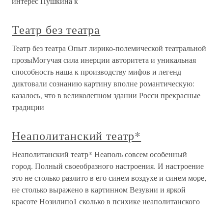
интерес Пушкина к
Театр без театра
Театр без театра Опыт лирико-полемической театральной
прозыМогучая сила инерции авторитета и уникальная
способность наша к производству мифов и легенд
диктовали сознанию картину вполне романтическую:
казалось, что в великолепном здании Росси прекрасные
традиции
Неаполитанский театр*
Неаполитанский театр* Неаполь совсем особенный
город. Полный своеобразного настроения. И настроение
это не столько разлито в его синем воздухе и синем море,
не столько выражено в картинном Везувии и яркой
красоте Нозилипо1 сколько в психике неаполитанского