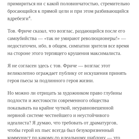
примириться ни с какой половинчатостью, стремительно
бросающийся к прямой цели и при этом разбивающийся
4
вдребезги
.
Тов. Фриче сказал, что возглас, раздающийся после его
самоубийства — «так не умирают революционеры!» —
недостаточен, ибо, в общем, симпатии зрителя все время
на стороне этого терпящего крушения максималиста.
Я не согласен здесь с тов. Фриче — возглас этот
великолепно ограждает публику от искушения принять
героя пьесы за подлинного героя жизни.
Но можно ли отрицать за художником право глубины
подлости и жестокости современного общества
показывать на крайне чуткой, неуравновешенной
нервной системе честнейшего и неустойчивого
идеалиста? Я думаю, что требовать от драматургов,
чтобы герой их пьес всегда был безукоризненный
коммунист по какому-то идеальному шаблону — это