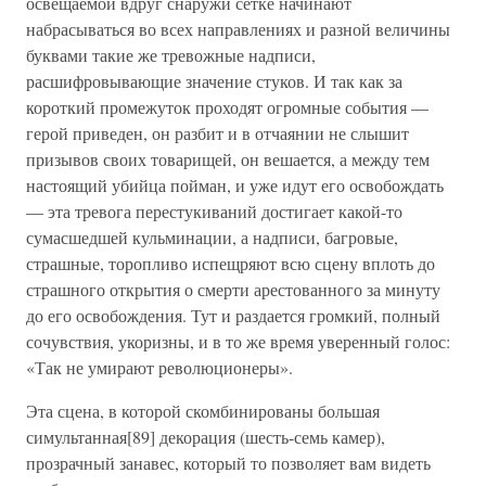
освещаемой вдруг снаружи сетке начинают
набрасываться во всех направлениях и разной величины
буквами такие же тревожные надписи,
расшифровывающие значение стуков. И так как за
короткий промежуток проходят огромные события —
герой приведен, он разбит и в отчаянии не слышит
призывов своих товарищей, он вешается, а между тем
настоящий убийца пойман, и уже идут его освобождать
— эта тревога перестукиваний достигает какой-то
сумасшедшей кульминации, а надписи, багровые,
страшные, торопливо испещряют всю сцену вплоть до
страшного открытия о смерти арестованного за минуту
до его освобождения. Тут и раздается громкий, полный
сочувствия, укоризны, и в то же время уверенный голос:
«Так не умирают революционеры».
Эта сцена, в которой скомбинированы большая
симультанная[89] декорация (шесть-семь камер),
прозрачный занавес, который то позволяет вам видеть