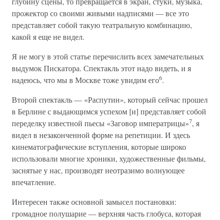
глубину сцены, то превращается в экран, стуки, музыка,
прожектор со своими живыми надписями — все это
представляет собой такую театральную комбинацию,
какой я еще не видел.
Я не могу в этой статье перечислить всех замечательных
выдумок Пискатора. Спектакль этот надо видеть, и я
6
надеюсь, что мы в Москве тоже увидим его
.
Второй спектакль — «Распутин», который сейчас прошел
в Берлине с выдающимся успехом [и] представляет собой
7
переделку известной пьесы «Заговор императрицы»
, я
видел в незаконченной форме на репетиции. И здесь
кинематографические вступления, которые широко
использовали многие хроники, художественные фильмы,
заснятые у нас, производят неотразимо волнующее
впечатление.
Интересен также основной замысел постановки:
громадное полушарие — верхняя часть глобуса, которая