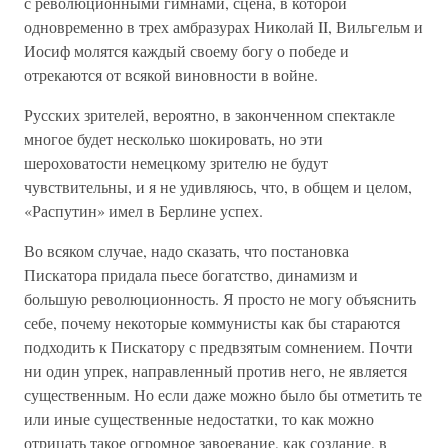
с революционными гимнами, сцена, в которой
одновременно в трех амбразурах Николай II, Вильгельм и
Иосиф молятся каждый своему богу о победе и
отрекаются от всякой виновности в войне.
Русских зрителей, вероятно, в законченном спектакле
многое будет несколько шокировать, но эти
шероховатости немецкому зрителю не будут
чувствительны, и я не удивляюсь, что, в общем и целом,
«Распутин» имел в Берлине успех.
Во всяком случае, надо сказать, что постановка
Пискатора придала пьесе богатство, динамизм и
большую революционность. Я просто не могу объяснить
себе, почему некоторые коммунисты как бы стараются
подходить к Пискатору с предвзятым сомнением. Почти
ни один упрек, направленный против него, не является
существенным. Но если даже можно было бы отметить те
или иные существенные недостатки, то как можно
отрицать такое огромное завоевание, как создание, в