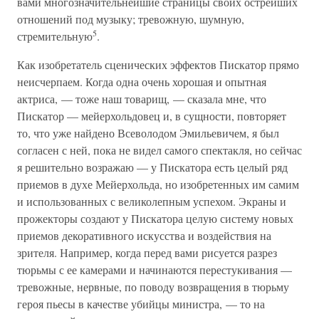
вами многозначительнейшие страницы своих острейших
отношений под музыку; тревожную, шумную,
5
стремительную
.
Как изобретатель сценических эффектов Пискатор прямо
неисчерпаем. Когда одна очень хорошая и опытная
актриса, — тоже наш товарищ, — сказала мне, что
Пискатор — мейерхольдовец и, в сущности, повторяет
то, что уже найдено Всеволодом Эмильевичем, я был
согласен с ней, пока не видел самого спектакля, но сейчас
я решительно возражаю — у Пискатора есть целый ряд
приемов в духе Мейерхольда, но изобретенных им самим
и использованных с великолепным успехом. Экраны и
прожекторы создают у Пискатора целую систему новых
приемов декоративного искусства и воздействия на
зрителя. Например, когда перед вами рисуется разрез
тюрьмы с ее камерами и начинаются перестукивания —
тревожные, нервные, по поводу возвращения в тюрьму
героя пьесы в качестве убийцы министра, — то на