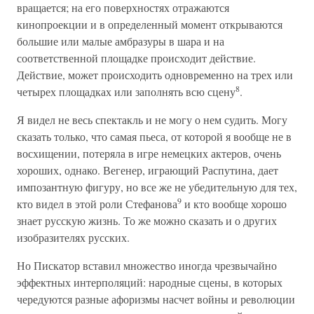
вращается; на его поверхностях отражаются
кинопроекции и в определенный момент открываются
большие или малые амбразуры в шара и на
соответственной площадке происходит действие.
Действие, может происходить одновременно на трех или
8
четырех площадках или заполнять всю сцену
.
Я видел не весь спектакль и не могу о нем судить. Могу
сказать только, что самая пьеса, от которой я вообще не в
восхищении, потеряла в игре немецких актеров, очень
хороших, однако. Вегенер, играющий Распутина, дает
импозантную фигуру, но все же не убедительную для тех,
9
кто видел в этой роли Стефанова
и кто вообще хорошо
знает русскую жизнь. То же можно сказать и о других
изобразителях русских.
Но Пискатор вставил множество иногда чрезвычайно
эффектных интерполяций: народные сцены, в которых
чередуются разные афоризмы насчет войны и революции