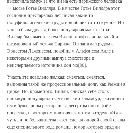
выскочила замуж за что ни на есть парижского человека
— мосье Готье Вилляра. В качестве Готье Вилляра этот
господин престарелых лет писал какие-то
полуфилологические труды и вообще что-то скучное. Но
у него была другая, более популярная маска. Готье
Вилляр был вместе с тем Вилли, профессиональный и
штампованный остряк Парижа. Он занимал рядом с
Эрнестом Лаженесом, покойным Альфонсом Алле и
некоторыми другими амплуа смехотвора и
неисчерпаемого источника бон-мо[80].
Участь эта довольно жалкая: смеяться, смеяться,
выполняя такой же профессиональный долг, как Рыжий в
цирке. Но, кроме того, Вилли, снискав себе столь
широкую популярность, что всякий каламбур, сказанный
им в бульварном ресторане за десертом или в фойе
оперетки, с восторгом повторялся потом в отделе «Эхо»
чуть ли не большинства газет, сделал опорой своей славы
еще специального рода романы, юмор которых вряд ли