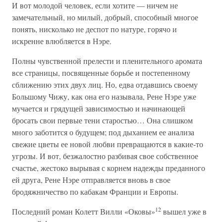
И вот молодой человек, если хотите — ничем не
замечательный, но милый, добрый, способный многое
понять, нисколько не деспот по натуре, горячо и
искренне влюбляется в Нэре.
Полны чувственной прелести и пленительного аромата
все страницы, посвященные борьбе и постепенному
сближению этих двух лиц. Но, едва отдавшись своему
Большому Чижу, как она его называла, Рене Нэре уже
мучается и грядущей зависимостью и начинающей
бросать свои первые тени старостью… Она слишком
много заботится о будущем; под дыханием ее анализа
свежие цветы ее новой любви превращаются в какие-то
угрозы. И вот, безжалостно разбивая свое собственное
счастье, жестоко вырывая с корнем надежды преданного
ей друга, Рене Нэре отправляется вновь в свое
бродяжничество по кабакам Франции и Европы.
12
Последний роман Колетт Вилли «Оковы»
вышел уже в