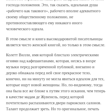
господа положения. Это, так сказать, идеальная душа
«рабочего как такового», рабочего вполне адекватного
своему общественному положению, не
противопоставляющего ему никакого иного
человеческого идеала.
В этом смысле и книга высокодаровитой писательницы
является чисто женской книгой, но только в этом смысле.
Колетт Вилли, имя которой блистало электрическими
огнями над кафешантанами, которая, несясь в вихре
музыки перед разгоряченной публикой, внезапно и
дерзко обнажала перед ней свое прекрасное тело,
конечно, ни на минуту не могла явиться идеалом для тех,
которые ищут новой женщины. Но, по-видимому, тогда
она была все же ближе к путям этого искания, чем теперь
в качестве мадам де Жувенель, перед которой
почтительно распахиваются двери парижских салонов.
Талант продолжает зреть. Но то оригинальное, печать