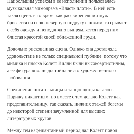
Наибольшим успехом в ее исполнений пользовалась
музыкальная мимодрама «Власть плоти». В ней есть
такая сцена: в то время как рассвирепевший муж
бросается на свою неверную подругу с ножом, та срывает
с себя одежду и неподвижно выпрямляется перед ним,
блистая красотой своей обнаженной груди.
Довольно рискованная сцена. Однако она доставляла
удовольствие не только специальной публике, потому что
мимика и пляска Колетт Вилли были высокоартистичны,
а ее фигура вполне достойна чисто художественного
любования.
Соединение писательницы и танцовщицы казалось
Парижу пикантным, но вместе с тем делало Колетт как
представительницу, так сказать, нижних этажей богемы
до некоторой степени зачумленной для высших
литературных кругов.
Между тем кафешантанный период дал Колетт повод