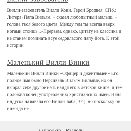
Вилли-завоеватель Вилли Конн. Герой Бродвея. СПб.:
Литера«Папа Вильям, – сказал любопытный малыш, –
голова твоя белого цвета. Между тем ты всегда вверх
ногами стоишь...»Прервем, однако, цитату из классика и
не станем поминать всуе седовласого папу-йога. К этой
истории
Маленький Вилли Винки
Маленький Вилли Винки «Офицер и джентльмен» Его
полное имя было Персиваль Вильям Вильяме, но он
выбрал себе другое имя, найдя его в детской книге, и тем
положил конец употреблению христианских имен. Няня-
индуска называла его Вилли-Баба[104], но поскольку он
никогда не
О проекте
Разделы