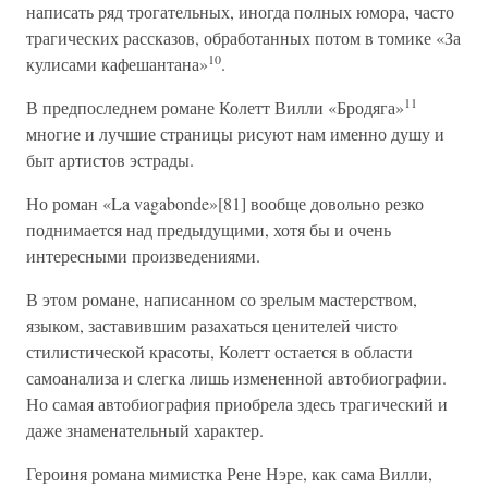
написать ряд трогательных, иногда полных юмора, часто
трагических рассказов, обработанных потом в томике «За
10
кулисами кафешантана»
.
11
В предпоследнем романе Колетт Вилли «Бродяга»
многие и лучшие страницы рисуют нам именно душу и
быт артистов эстрады.
Но роман «La vagabonde»[81] вообще довольно резко
поднимается над предыдущими, хотя бы и очень
интересными произведениями.
В этом романе, написанном со зрелым мастерством,
языком, заставившим разахаться ценителей чисто
стилистической красоты, Колетт остается в области
самоанализа и слегка лишь измененной автобиографии.
Но самая автобиография приобрела здесь трагический и
даже знаменательный характер.
Героиня романа мимистка Рене Нэре, как сама Вилли,