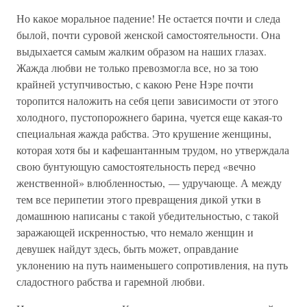
Но какое моральное падение! Не остается почти и следа
былой, почти суровой женской самостоятельности. Она
выдыхается самым жалким образом на наших глазах.
Жажда любви не только превозмогла все, но за тою
крайней уступчивостью, с какою Рене Нэре почти
торопится наложить на себя цепи зависимости от этого
холодного, пустопорожнего барина, чуется еще какая-то
специальная жажда рабства. Это крушение женщины,
которая хотя бы и кафешантанным трудом, но утверждала
свою бунтующую самостоятельность перед «вечно
женственной» влюбленностью, — удручающе. А между
тем все перипетии этого превращения дикой утки в
домашнюю написаны с такой убедительностью, с такой
заражающей искренностью, что немало женщин и
девушек найдут здесь, быть может, оправдание
уклонению на путь наименьшего сопротивления, на путь
сладостного рабства и гаремной любви.