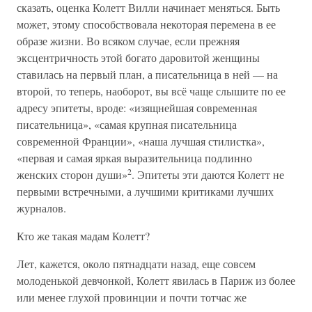
сказать, оценка Колетт Вилли начинает меняться. Быть
может, этому способствовала некоторая перемена в ее
образе жизни. Во всяком случае, если прежняя
эксцентричность этой богато даровитой женщины
ставилась на первый план, а писательница в ней — на
второй, то теперь, наоборот, вы всё чаще слышите по ее
адресу эпитеты, вроде: «изящнейшая современная
писательница», «самая крупная писательница
современной Франции», «наша лучшая стилистка»,
«первая и самая яркая выразительница подлинно
2
женских сторон души»
. Эпитеты эти даются Колетт не
первыми встречными, а лучшими критиками лучших
журналов.
Кто же такая мадам Колетт?
Лет, кажется, около пятнадцати назад, еще совсем
молоденькой девчонкой, Колетт явилась в Париж из более
или менее глухой провинции и почти тотчас же