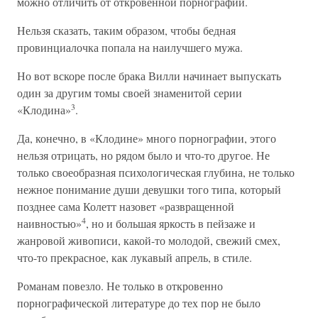
можно отличить от откровенной порнографии.
Нельзя сказать, таким образом, чтобы бедная
провинциалочка попала на наилучшего мужа.
Но вот вскоре после брака Вилли начинает выпускать
один за другим томы своей знаменитой серии
3
«Клодина»
.
Да, конечно, в «Клодине» много порнографии, этого
нельзя отрицать, но рядом было и что-то другое. Не
только своеобразная психологическая глубина, не только
нежное понимание души девушки того типа, который
позднее сама Колетт назовет «развращенной
4
наивностью»
, но и большая яркость в пейзаже и
жанровой живописи, какой-то молодой, свежий смех,
что-то прекрасное, как лукавый апрель, в стиле.
Романам повезло. Не только в откровенно
порнографической литературе до тех пор не было