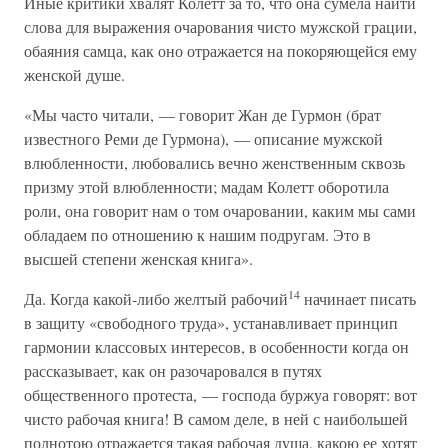
Иные критики хвалят Колетт за то, что она сумела найти
слова для выражения очарования чисто мужской грации,
обаяния самца, как оно отражается на покоряющейся ему
женской душе.
«Мы часто читали, — говорит Жан де Гурмон (брат
известного Реми де Гурмона), — описание мужской
влюбленности, любовались вечно женственным сквозь
призму этой влюбленности; мадам Колетт оборотила
роли, она говорит нам о том очаровании, каким мы сами
обладаем по отношению к нашим подругам. Это в
высшей степени женская книга».
14
Да. Когда какой-либо желтый рабочий
начинает писать
в защиту «свободного труда», устанавливает принцип
гармонии классовых интересов, в особенности когда он
рассказывает, как он разочаровался в путях
общественного протеста, — господа буржуа говорят: вот
чисто рабочая книга! В самом деле, в ней с наибольшей
полнотою отражается такая рабочая душа, какою ее хотят