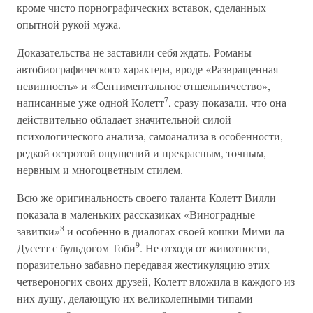
кроме чисто порнографических вставок, сделанных
опытной рукой мужа.
Доказательства не заставили себя ждать. Романы
автобиографического характера, вроде «Развращенная
невинность» и «Сентиментальное отшельничество»,
7
написанные уже одной Колетт
, сразу показали, что она
действительно обладает значительной силой
психологического анализа, самоанализа в особенности,
редкой остротой ощущений и прекрасным, точным,
нервным и многоцветным стилем.
Всю же оригинальность своего таланта Колетт Вилли
показала в маленьких рассказиках «Виноградные
8
завитки»
и особенно в диалогах своей кошки Мими ла
9
Дусетт с бульдогом Тоби
. Не отходя от животности,
поразительно забавно передавая жестикуляцию этих
четвероногих своих друзей, Колетт вложила в каждого из
них душу, делающую их великолепными типами