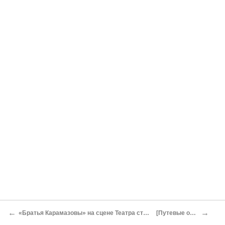
←
→
«Братья Карамазовы» на сцене Театра старой голубятни*
[Путевые очерки]*