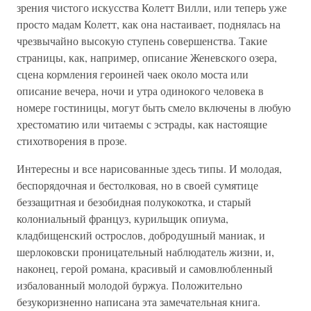
зрения чистого искусства Колетт Вилли, или теперь уже
просто мадам Колетт, как она настаивает, поднялась на
чрезвычайно высокую ступень совершенства. Такие
страницы, как, например, описание Женевского озера,
сцена кормления героиней чаек около моста или
описание вечера, ночи и утра одинокого человека в
номере гостиницы, могут быть смело включены в любую
хрестоматию или читаемы с эстрады, как настоящие
стихотворения в прозе.
Интересны и все нарисованные здесь типы. И молодая,
беспорядочная и бестолковая, но в своей сумятице
беззащитная и безобидная полукокотка, и старый
колониальный француз, курильщик опиума,
кладбищенский острослов, добродушный маниак, и
шерлоковски проницательный наблюдатель жизни, и,
наконец, герой романа, красивый и самовлюбленный
избалованный молодой буржуа. Положительно
безукоризненно написана эта замечательная книга.