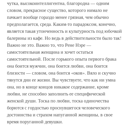
чутка, высокоинтеллигентна, благородна — одним
словом, прекрасное существо, которого нимало не
пачкает вообще гораздо менее грязная, чем обычно
предполагается, среда. Каким-то парадоксом, конечно,
является такая утонченность и культурность под юбочкой
балерины из кафе. Но ведь в действительности было так!
Важно не это. Важно то, что Рене Нэре —
самостоятельная женщина и хочет остаться
самостоятельной. После горького опыта первого брака
она боится мужчин, она боится любви, она боится
близости — словом, она боится «оков». Вяло и скучно
тянутся дни ее жизни. Вы чувствуете, что как ни умна
она, но в конце концов никакое содержание, кроме
любви, не способно заполнить ее специфической
женской души. Тоска по любви, тоска одиночества
борются с гордостью проснувшегося человеческого
достоинства и страхом напуганной женщины, в свое
время поруганной девушки.