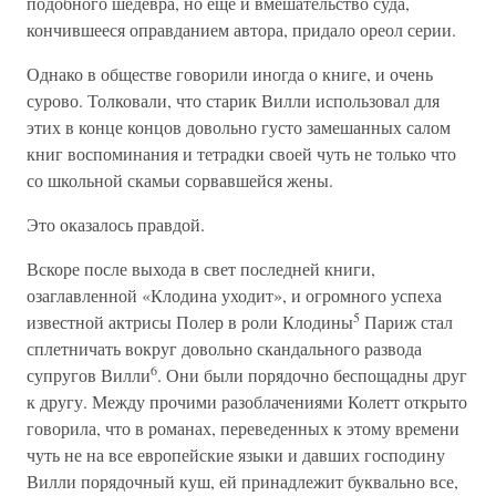
подобного шедевра, но еще и вмешательство суда,
кончившееся оправданием автора, придало ореол серии.
Однако в обществе говорили иногда о книге, и очень
сурово. Толковали, что старик Вилли использовал для
этих в конце концов довольно густо замешанных салом
книг воспоминания и тетрадки своей чуть не только что
со школьной скамьи сорвавшейся жены.
Это оказалось правдой.
Вскоре после выхода в свет последней книги,
озаглавленной «Клодина уходит», и огромного успеха
5
известной актрисы Полер в роли Клодины
Париж стал
сплетничать вокруг довольно скандального развода
6
супругов Вилли
. Они были порядочно беспощадны друг
к другу. Между прочими разоблачениями Колетт открыто
говорила, что в романах, переведенных к этому времени
чуть не на все европейские языки и давших господину
Вилли порядочный куш, ей принадлежит буквально все,