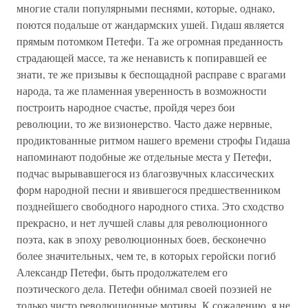
многие стали популярными песнями, которые, однако,
поются подальше от жандармских ушей. Гидаш является
прямым потомком Петефи. Та же огромная преданность
страдающей массе, та же ненависть к попиравшей ее
знати, те же призывы к беспощадной расправе с врагами
народа, та же пламенная уверенность в возможности
построить народное счастье, пройдя через бои
революции, то же визионерство. Часто даже нервные,
продиктованные ритмом нашего времени строфы Гидаша
напоминают подобные же отдельные места у Петефи,
подчас вырывавшегося из благозвучных классических
форм народной песни и явившегося предшественником
позднейшего свободного народного стиха. Это сходство
прекрасно, и нет лучшей славы для революционного
поэта, как в эпоху революционных боев, бесконечно
более значительных, чем те, в которых геройски погиб
Александр Петефи, быть продолжателем его
поэтического дела. Петефи обнимал своей поэзией не
только чисто революционные мотивы. К сожалению, я не