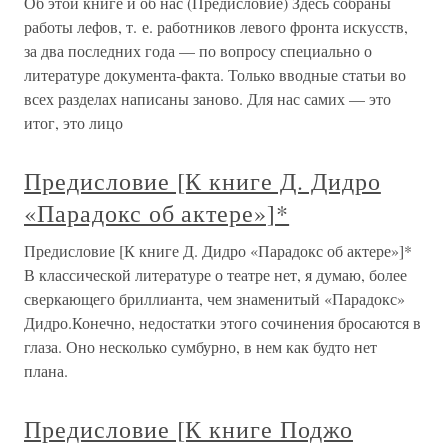
Об этой книге и об нас (Предисловие) Здесь собраны
работы лефов, т. е. работников левого фронта искусств,
за два последних года — по вопросу специально о
литературе документа-факта. Только вводные статьи во
всех разделах написаны заново. Для нас самих — это
итог, это лицо
Предисловие [К книге Д. Дидро
«Парадокс об актере»]*
Предисловие [К книге Д. Дидро «Парадокс об актере»]*
В классической литературе о театре нет, я думаю, более
сверкающего бриллианта, чем знаменитый «Парадокс»
Дидро.Конечно, недостатки этого сочинения бросаются в
глаза. Оно несколько сумбурно, в нем как будто нет
плана.
Предисловие [К книге Поджо