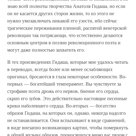
знаю всей полноты творчества Анатоля Гидаша, но если
он не касается других сторон жизни, то из этого не
нужно умозаключать никакой его узости, ибо сейчас
трагические переживания пленной, распятой венгерской
революции так потрясающи, что естественно делаются
основным центром в поэзии революционного поэта и
могут даже полностью захватить его.
В тех произведениях Гидаша, которые мне удалось читать
в переводах, всегда более или менее ослабляющих
оригинал, бросаются в глаза некоторые особенности. Во-
первых — богатейший темперамент. Вы чувствуете за
строфами поэта дрожь его нервов, биение его сердца,
скрип его зубов. Это действительно настоящие песенные
крики наболевшего сердца. Во-вторых — богатство
образов Гидаша, на которых он, однако, никогда надолго
не останавливается. Они вспыхивают в виде сравнений,
в виде внезапно возникающих картин, чтобы померкнуть
в общей музыке образов, проносящихся мимо вас рядом с