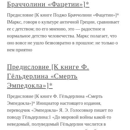
Браччолини «Фацетии»]*
Предисловие [К книге Поджо Браччолини «Фацетии»]*
IМаркс, говоря о культуре античной Греции, сравнивает
ее с детством; по его мнению, это — радостное и
нормальное детство человечества. Маркс полагает, что
оно вовсе не ушло безвозвратно в прошлое: не только о
нем приятно
Предисловие [К книге Ф.
Гёльдерлина «Смерть
Эмпедокла»]*
Предисловие [К книге Ф. Гёльдерлина «Смерть
Эмпедокла»]* Инициатор настоящего издания,
переводчик «Эмпедокла» Я. Э. Голосовкер пишет по
поводу Гёльдерлина:1 «До мировой войны какой-то
неведомый, полуведомый Гёльдерлин числится в