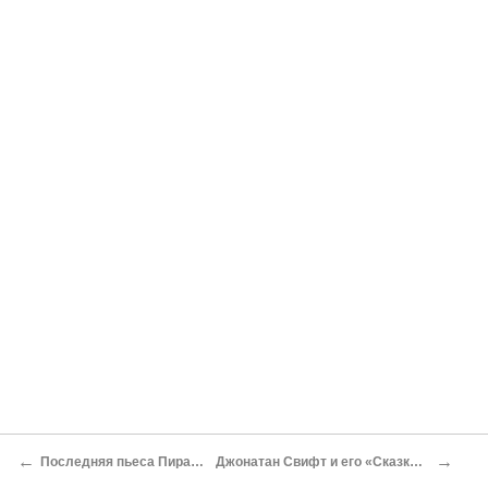
←
→
Последняя пьеса Пиранделло*
Джонатан Свифт и его «Сказка о бочке»*