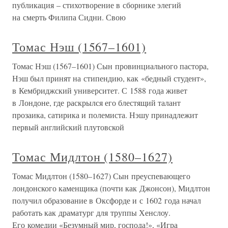
публикация – стихотворение в сборнике элегий
на смерть Филипа Сидни. Свою
Томас Нэш (1567–1601)
Томас Нэш (1567–1601) Сын провинциального пастора,
Нэш был принят на стипендию, как «бедный студент»,
в Кембриджский университет. С 1588 года живет
в Лондоне, где раскрылся его блестящий талант
прозаика, сатирика и полемиста. Нэшу принадлежит
первый английский плутовской
Томас Мидлтон (1580–1627)
Томас Мидлтон (1580–1627) Сын преуспевающего
лондонского каменщика (почти как Джонсон), Мидлтон
получил образование в Оксфорде и с 1602 года начал
работать как драматург для труппы Хенслоу.
Его комедии «Безумный мир, господа!», «Игра