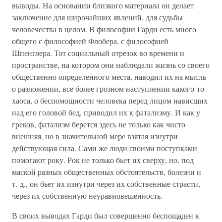
выводы. На основании близкого материала он делает
заключение для широчайших явлений, для судьбы
человечества в целом. В философии Гарди есть много
общего с философией Флобера, с философией
Шпенглера. Тот социальный отрезок во времени и
пространстве, на котором они наблюдали жизнь со своего
общественно определенного места, наводил их на мысль
о разложении, все более грозном наступлении какого-то
хаоса, о беспомощности человека перед лицом нависших
над его головой бед, приводил их к фатализму. И как у
греков, фатализм берется здесь не только как чисто
внешняя, но в значительной мере взятая изнутри
действующая сила. Сами же люди своими поступками
помогают року. Рок не только бьет их сверху, но, под
маской разных общественных обстоятельств, болезни и
т. д., он бьет их изнутри через их собственные страсти,
через их собственную неуравновешенность.
В своих выводах Гарди был совершенно беспощаден к