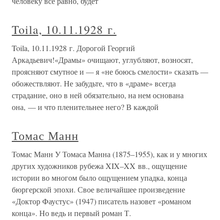
человеку все равно, будет
Toila, 10.11.1928 г.
Toila, 10.11.1928 г. Дорогой Георгий
Аркадьевич!«Драмы» очищают, углубляют, возносят,
проясняют смутное и — я «не боюсь смелости» сказать —
обожествляют. Не забудьте, что в «драме» всегда
страдание, оно в ней обязательно, на нем основана
она, — и что пленительнее него? В каждой
Томас Манн
Томас Манн У Томаса Манна (1875–1955), как и у многих
других художников рубежа XIX–XX вв., ощущение
истории во многом было ощущением упадка, конца
бюргерской эпохи. Свое величайшее произведение
«Доктор Фаустус» (1947) писатель назовет «романом
конца». Но ведь и первый роман Т.