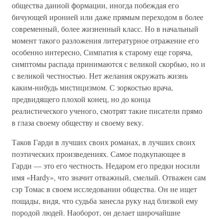
общества данной формации, иногда побеждая его
бичующей иронией или даже прямым переходом в более
современный, более жизненный класс. Но в начальный
момент такого разложения литературное отражение его
особенно интересно, Симпатия к старому еще горяча,
симптомы распада принимаются с великой скорбью, но и
с великой честностью. Нет желания окружать жизнь
каким-нибудь мистицизмом. С зоркостью врача,
предвидящего плохой конец, но до конца
реалистического ученого, смотрят такие писатели прямо
в глаза своему обществу и своему веку.
Таков Гарди в лучших своих романах, в лучших своих
поэтических произведениях. Самое подкупающее в
Гарди — это его честность. Недаром его предки носили
имя «Hardy», что значит отважный, смелый. Отважен сам
сэр Томас в своем исследовании общества. Он не ищет
пощады, видя, что судьба занесла руку над близкой ему
породой людей. Наоборот, он делает широчайшие