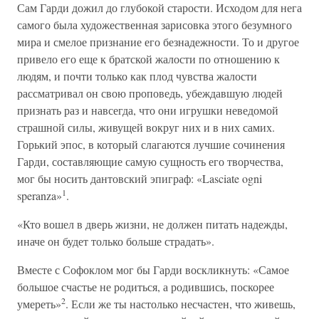
Сам Гарди дожил до глубокой старости. Исходом для нега
самого была художественная зарисовка этого безумного
мира и смелое признание его безнадежности. То и другое
привело его еще к братской жалости по отношению к
людям, и почти только как плод чувства жалости
рассматривал он свою проповедь, убеждавшую людей
признать раз и навсегда, что они игрушки неведомой
страшной силы, живущей вокруг них и в них самих.
Горький эпос, в который слагаются лучшие сочинения
Гарди, составляющие самую сущность его творчества,
мог бы носить дантовский эпиграф: «Lasciate ogni
1
speranza»
.
«Кто вошел в дверь жизни, не должен питать надежды,
иначе он будет только больше страдать».
Вместе с Софоклом мог бы Гарди воскликнуть: «Самое
большое счастье не родиться, а родившись, поскорее
2
умереть»
. Если же ты настолько несчастен, что живешь,