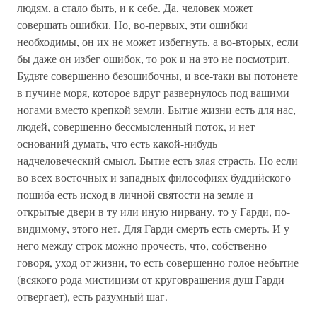
людям, а стало быть, и к себе. Да, человек может
совершать ошибки. Но, во-первых, эти ошибки
необходимы, он их не может избегнуть, а во-вторых, если
бы даже он избег ошибок, то рок и на это не посмотрит.
Будьте совершенно безошибочны, и все-таки вы потонете
в пучине моря, которое вдруг развернулось под вашими
ногами вместо крепкой земли. Бытие жизни есть для нас,
людей, совершенно бессмысленный поток, и нет
оснований думать, что есть какой-нибудь
надчеловеческий смысл. Бытие есть злая страсть. Но если
во всех восточных и западных философиях буддийского
пошиба есть исход в личной святости на земле и
открытые двери в ту или иную нирвану, то у Гарди, по-
видимому, этого нет. Для Гарди смерть есть смерть. И у
него между строк можно прочесть, что, собственно
говоря, уход от жизни, то есть совершенно голое небытие
(всякого рода мистицизм от круговращения душ Гарди
отвергает), есть разумный шаг.