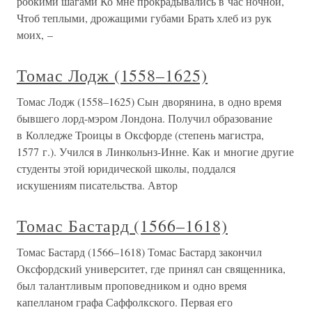
робкими шагами Ко мне прокрадывались в час ночной,
Чтоб теплыми, дрожащими губами Брать хлеб из рук
моих, –
Томас Лодж (1558–1625)
Томас Лодж (1558–1625) Сын дворянина, в одно время
бывшего лорд-мэром Лондона. Получил образование
в Колледже Троицы в Оксфорде (степень магистра,
1577 г.). Учился в Линкольнз-Инне. Как и многие другие
студенты этой юридической школы, поддался
искушениям писательства. Автор
Томас Бастард (1566–1618)
Томас Бастард (1566–1618) Томас Бастард закончил
Оксфордский университет, где принял сан священника,
был талантливым проповедником и одно время
капелланом графа Саффолкского. Первая его