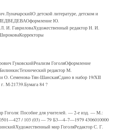
ч ЛуначарскийО детской литературе, детском и
. МЕДВЕДЕВАОформление Ю.
. И. ГавриловаХудожественный редактор Н. И.
 ШироковаКорректоры
рович ГуковскийРеализм ГоголяОформление
. БилинкисТехнический редактор М.
и О. Семенова-Тян-ШанскаяСдано в набор 19/XII
 г. М-21739.Бумага 84 ?
Гоголя: Пособие для учителей. — 2-е изд. — М.:
60501—427 / 103 (03) — 79 Б3—4–7—1979 4306010000
инскийХудожественный мир ГоголяРедактор С. Г.