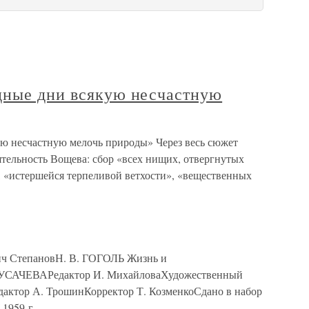
дные дни всякую несчастную
ю несчастную мелочь природы» Через весь сюжет
ятельность Вощева: сбор «всех нищих, отвергнутых
, «истершейся терпеливой ветхости», «вещественных
ч СтепановН. В. ГОГОЛЬ Жизнь и
. УСАЧЕВАРедактор И. МихайловаХудожественный
дактор А. ТрошинКорректор Т. КозменкоСдано в набор
 1959 г.