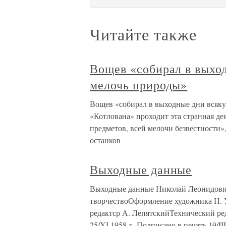
Читайте также
Вощев «собирал в выхо
мелочь природы»
Вощев «собирал в выходные дни всяку
«Котлована» проходит эта странная де
предметов, всей мелочи безвестности»
останков
Выходные данные
Выходные данные Николай Леонидови
творчествоОформление художника Н
редактср А. ЛепятскийТехнический ре
25/XI 1958 г. Подписано в печать 19/III