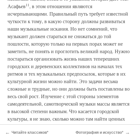
11
Асафьев
, в этом отношении являются
исчерпывающими. Правильный путь требует известной
чуткости к тому, в какую сторону должны развиваться
наши музыкальные искания. Но нет сомнений, что
музыкант должен стараться не снижаться до той
пошлости, которую только на первых порах может не
заметить, не понять и проглотить великий народ. Нужно
постараться организовать жизнь наших теперешних
городских и деревенских коллективов на началах тех
ритмов и тех музыкальных предпосылок, которые в их
культурной жизни можно найти. Это задачи весьма
сложные и трудные, но они должны быть поставлены во
весь свой рост. Изучение с этой стороны элементов
самодеятельной, самотворческой музыки массы является
в высокой степени важным. Что касается городской
культуры, я не знаю, сколько можно там найти ценных
элементов — вероятно, довольно много. Но совсем не
←
→
Читайте классиков*
Фотография и искусство*
ново для нас черпание полными ковшами из