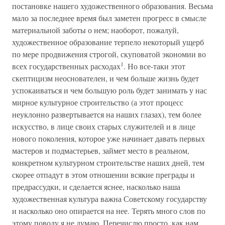
постановке нашего художественного образования. Весьма
мало за последнее время был заметен прогресс в смысле
материальной заботы о нем; наоборот, пожалуй,
художественное образование терпело некоторый ущерб
по мере продвижения строгой, скуповатой экономии во
1
всех государственных расходах
. Но все-таки этот
скептицизм неоснователен, и чем больше жизнь будет
успокаиваться и чем большую роль будет занимать у нас
мирное культурное строительство (а этот процесс
неуклонно развертывается на наших глазах), тем более
искусство, в лице своих старых служителей и в лице
нового поколения, которое уже начинает давать первых
мастеров и подмастерьев, займет место в реальном,
конкретном культурном строительстве наших дней, тем
скорее отпадут в этом отношении всякие преграды и
предрассудки, и сделается яснее, насколько наша
художественная культура важна Советскому государству
и насколько оно опирается на нее. Терять много слов по
этому поводу я не думаю. Перечислю просто, как нам