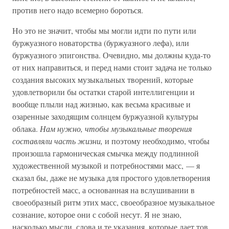
против него надо всемерно бороться.
Но это не значит, чтобы мы могли идти по пути или
буржуазного новаторства (буржуазного лефа), или
буржуазного эпигонства. Очевидно, мы должны куда-то
от них направиться, и перед нами стоит задача не только
создания высоких музыкальных творений, которые
удовлетворили бы остатки старой интеллигенции и
вообще плыли над жизнью, как весьма красивые и
озаренные заходящим солнцем буржуазной культуры
облака.
Нам нужно, чтобы музыкальные творения
составляли часть жизни,
и поэтому необходимо, чтобы
произошла гармоническая смычка между подлинной
художественной музыкой и потребностями масс, — я
сказал бы, даже не музыка для простого удовлетворения
потребностей масс, а основанная на вслушивании в
своеобразный ритм этих масс, своеобразное музыкальное
сознание, которое они с собой несут. Я не знаю,
насколько мысли, слова и те указания, которые дает тов.