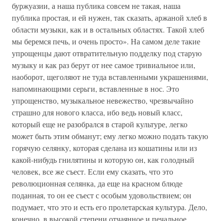
буржуазии, а наша публика совсем не такая, наша
публика простая, и ей нужен, так сказать, аржаной хлеб в
области музыки, как и в остальных областях. Такой хлеб
мы беремся печь, и очень просто». На самом деле такие
упрощенцы дают отвратительную подделку под старую
музыку и как раз берут от нее самое тривиальное или,
наоборот, щеголяют не туда вставленными украшениями,
напоминающими серьги, вставленные в нос. Это
упрощенство, музыкальное невежество, чрезвычайно
страшно для нового класса, ибо ведь новый класс,
который еще не разобрался в старой культуре, легко
может быть этим обманут; ему легко можно подать такую
горячую селянку, которая сделана из кошатины или из
какой-нибудь гнилятины и которую он, как голодный
человек, все же съест. Если ему сказать, что это
революционная селянка, да еще на красном блюде
поданная, то он ее съест с особым удовольствием; он
подумает, что это и есть его пролетарская культура. Дело,
конечно, в высокой степени отчаянное и печальное,