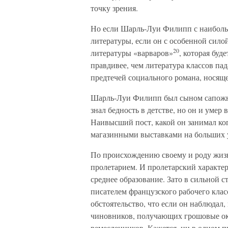
точку зрения.
Но если Шарль-Луи Филипп с наиболь
литературы, если он с особенной сило
20
литературы «варваров»
, которая буд
правдивее, чем литература классов па
предтечей социального романа, носяще
Шарль-Луи Филипп был сыном сапожни
знал бедность в детстве, но он и умер
Наивысший пост, какой он занимал ког
магазинными выставками на больших 
По происхождению своему и роду жизн
пролетарием. И пролетарский характе
среднее образование. Зато в сильной
писателем французского рабочего класс
обстоятельство, что если он наблюдал,
чиновников, получающих грошовые окл
ремесленников. Кажется, ни в одном 