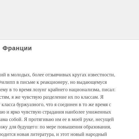
о Франции
ший в молодых, более отзывчивых кругах известности,
илипп в письме к реакционеру, но выдающемуся
му в то время лозунг крайнего национализма, писал:
тям, я же чувствую разделение их по классам. Я
 класса буржуазного, что я соединен в то же время с
наю и ярко чувствую страдания наиболее униженных
сама собой. Я протягиваю им ее в моей руке, несущей
ижу для будущего: по мере повышения образования,
одится новая литература, и этот новый народный