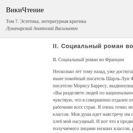
ВикиЧтение
Том 7. Эстетика, литературная критика
Луначарский Анатолий Васильевич
II. Социальный роман в
II. Социальный роман во Франции
Несколько лет тому назад, уже достиг
ныне покойный писатель Шарль-Луи Ф
писателю Морису Барресу, выдвинувше
«Вы разделяете людей по национальнос
чувствую, что я совершенно отдален от
рабочими всех стран. Я очень точно з
классов. Моя душа идет навстречу им 
хлеб мой насущный. И вот что я предв
получаемого лицами низших классов, р