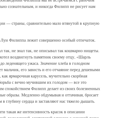
льно сознательным, и никогда Филипп не рисует нам
ии — страны, сравнительно мало втянутой в крупную
я-Луи Филиппа лежит совершенно особый отпечаток.
л так, не знал так, не описывал так кошмарно нищеты.
хотел воздвигнуть памятник своему отцу, «Шарль
до леденящего ужаса. Значение хлеба в голодном
ет мальчик, его зависть и его отчаяние перед дешевыми
 как ярмарочная карусель, мучительно скорбная
борьба с вечно мучившим их голодом — все это
ым спокойствием Филипп делает из своих болезненных
е образы. Медленно обдумывая и оттачивая, бросает
м в глубину сердца и заставляют нас тяжело дышать.
ти такая же интенсивность красок в описании
ий, голодавший, мечтавший одиноко о женской ласке