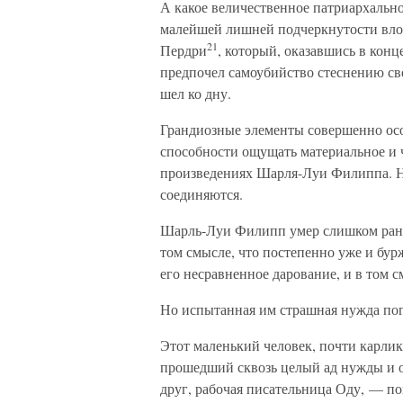
А какое величественное патриархально
малейшей лишней подчеркнутости вло
21
Пердри
, который, оказавшись в конц
предпочел самоубийство стеснению сво
шел ко дну.
Грандиозные элементы совершенно ос
способности ощущать материальное и 
произведениях Шарля-Луи Филиппа. Но
соединяются.
Шарль-Луи Филипп умер слишком рано. 
том смысле, что постепенно уже и бур
его несравненное дарование, и в том с
Но испытанная им страшная нужда погу
Этот маленький человек, почти карлик
прошедший сквозь целый ад нужды и о
друг, рабочая писательница Оду, — поп