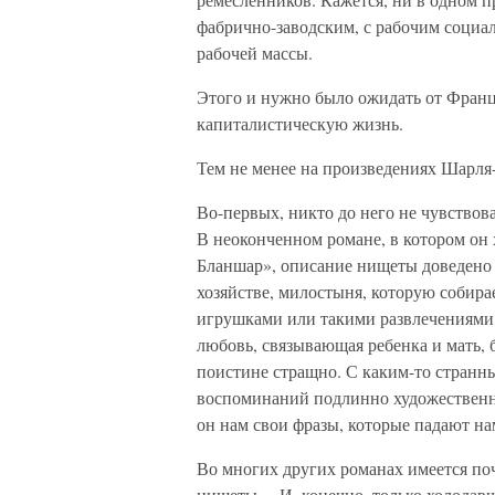
фабрично-заводским, с рабочим социа
рабочей массы.
Этого и нужно было ожидать от Франц
капиталистическую жизнь.
Тем не менее на произведениях Шарл
Во-первых, никто до него не чувствова
В неоконченном романе, в котором он 
Бланшар», описание нищеты доведено 
хозяйстве, милостыня, которую собира
игрушками или такими развлечениями,
любовь, связывающая ребенка и мать, 
поистине стращно. С каким-то странн
воспоминаний подлинно художественны
он нам свои фразы, которые падают на
Во многих других романах имеется поч
нищеты… И, конечно, только холодавш