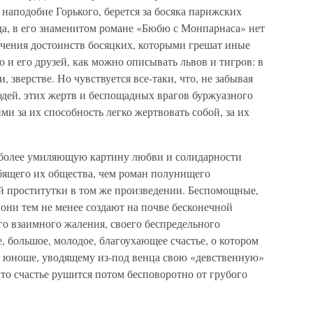
наподобие Горького, берется за босяка парижских
вда, в его знаменитом романе «Бюбю с Монпарнаса» нет
ичения достоинств босяцких, которыми грешат иные
 и его друзей, как можно описывать львов и тигров: в
 зверстве. Но чувствуется все-таки, что, не забывая
дей, этих жертв и беспощадных врагов буржуазного
ми за их способность легко жертвовать собой, за их
е более умиляющую картину любви и солидарности
бящего их общества, чем роман полунищего
й проститутки в том же произведении. Беспомощные,
они тем не менее создают на почве бесконечной
ого взаимного жаления, своего беспредельного
, большое, молодое, благоухающее счастье, о котором
у юноше, уводящему из-под венца свою «девственную»
Это счастье рушится потом бесповоротно от грубого