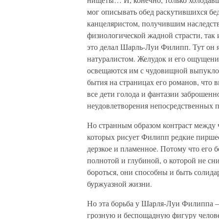
мог описывать обед раскутившихся бе
канцеляристом, получившим наследств
физиологической жадной страсти, так
это делал Шарль-Луи Филипп. Тут он 
натуралистом. Желудок и его ощущени
освещаются им с чудовищной выпуклос
бытия на страницах его романов, что
все дети голода и фантазии заброшенн
неудовлетворения непосредственных 
Но странным образом контраст между 
которых рисует Филипп редкие пиршест
дерзкое и пламенное. Потому что его б
полнотой и глубиной, о которой не с
бороться, они способны и быть солид
буржуазной жизни.
Но эта борьба у Шарля-Луи Филиппа —
грозную и беспощадную фигуру челове