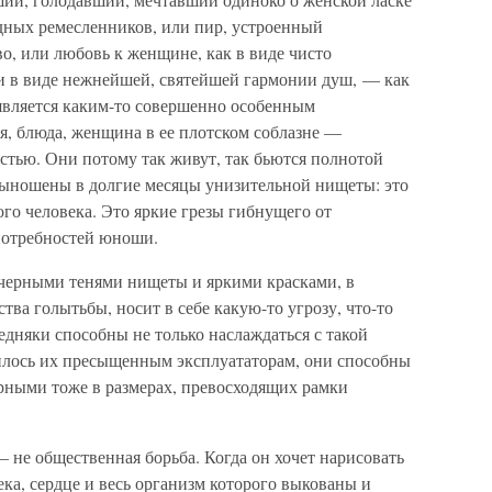
дных ремесленников, или пир, устроенный
о, или любовь к женщине, как в виде чисто
 и в виде нежнейшей, святейшей гармонии душ, — как
является каким-то совершенно особенным
я, блюда, женщина в ее плотском соблазне —
тью. Они потому так живут, так бьются полнотой
 выношены в долгие месяцы унизительной нищеты: это
ого человека. Это яркие грезы гибнущего от
потребностей юноши.
черными тенями нищеты и яркими красками, в
ва голытьбы, носит в себе какую-то угрозу, что-то
едняки способны не только наслаждаться с такой
нилось их пресыщенным эксплуататорам, они способны
арными тоже в размерах, превосходящих рамки
 не общественная борьба. Когда он хочет нарисовать
ка, сердце и весь организм которого выкованы и