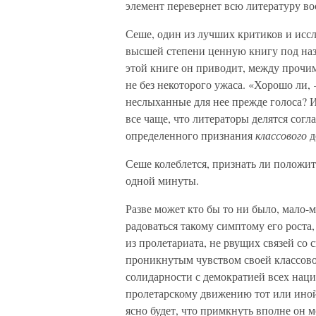
элемент перевернет всю литературу во
Сеше, один из лучших критиков и иссл
высшей степени ценную книгу под наз
этой книге он приводит, между прочи
не без некоторого ужаса. «Хорошо ли,
неслыханные для нее прежде голоса? И
все чаще, что литераторы делятся сог
определенного признания
классового
д
Сеше колеблется, признать ли положит
одной минуты.
Разве может кто бы то ни было, мало-
радоваться такому симптому его роста
из пролетариата, не рвущих связей со 
проникнутым чувством своей классово
солидарности с демократией всех наци
пролетарскому движению тот или иной
ясно будет, что примкнуть вполне он 