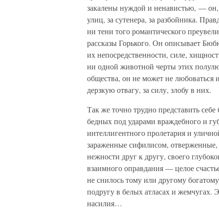
закалены нуждой и ненавистью, — он, 
улиц, за сутенера, за разбойника. Пра
ни тени того романтического преувел
рассказы Горького. Он описывает Бюбю
их непосредственности, силе, хищности,
ни одной животной черты этих полулю
общества, он не может не любоваться и
дерзкую отвагу, за силу, злобу в них.
Так же точно трудно представить себ
бедных под ударами враждебного и гу
интеллигентного пролетария и улично
зараженные сифилисом, отверженные, 
нежности друг к другу, своего глубок
взаимного оправдания — целое счастье
не снилось тому или другому богатом
подругу в белых атласах и жемчугах. 
насилия…