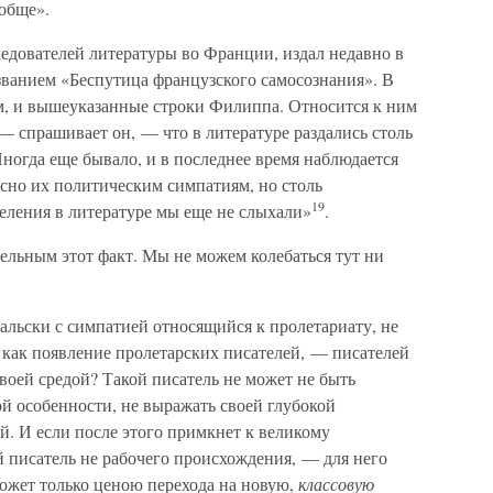
обще».
едователей литературы во Франции, издал недавно в
ванием «Беспутица французского самосознания». В
м, и вышеуказанные строки Филиппа. Относится к ним
 — спрашивает он, — что в литературе раздались столь
ногда еще бывало, и в последнее время наблюдается
ласно их политическим симпатиям, но столь
19
еления в литературе мы еще не слыхали»
.
ельным этот факт. Мы не можем колебаться тут ни
мальски с симпатией относящийся к пролетариату, не
, как появление пролетарских писателей, — писателей
своей средой? Такой писатель не может не быть
й особенности, не выражать своей глубокой
й. И если после этого примкнет к великому
 писатель не рабочего происхождения, — для него
может только ценою перехода на новую,
классовую