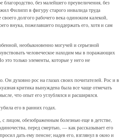
е благородство, без малейшего преувеличения, без
жил Филипп в фигуру старого инвалида труда
е своего долгого рабочего века одиноким калекой,
его внука, пожелавшего поддержать его, хотя и сам
обенной, необыкновенно могучей и серьезной
чувствовать человеческое находим мы в поражающих
 это только элементы, которые у него не
Он духовно рос на глазах своих почитателей. Рос и в
жуазная критика вынуждена была все чаще отмечать
мысле, что опыт его углублялся и расширялся.
била его в ранних годах.
, с лицом, обезображенным болезнью еще в детстве,
диночества, перед смертью, — как рассказывает его
росил дать ему пенсне; надев его, взглянул в окно и