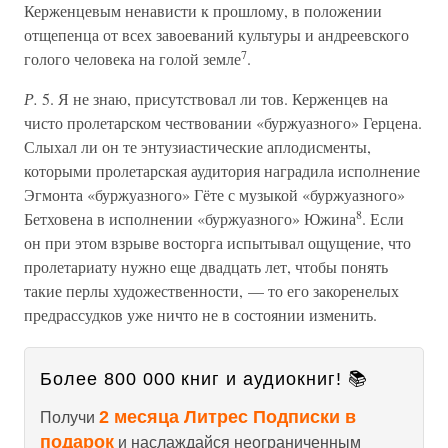
Керженцевым ненависти к прошлому, в положении
отщепенца от всех завоеваний культуры и андреевского
7
голого человека на голой земле
.
Р.
5. Я не знаю, присутствовал ли тов. Керженцев на
чисто пролетарском чествовании «буржуазного» Герцена.
Слыхал ли он те энтузиастические аплодисменты,
которыми пролетарская аудитория наградила исполнение
Эгмонта «буржуазного» Гёте с музыкой «буржуазного»
8
Бетховена в исполнении «буржуазного» Южина
. Если
он при этом взрыве восторга испытывал ощущение, что
пролетариату нужно еще двадцать лет, чтобы понять
такие перлы художественности, — то его закоренелых
предрассудков уже ничто не в состоянии изменить.
Более 800 000 книг и аудиокниг! 📚
2 месяца Литрес Подписки в
Получи
подарок
и наслаждайся неограниченным