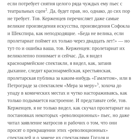
если потребует снятия целого ряда чуждых ему пьес с
2
театральных сцен
. Да, будет прав, но, однако, до сих пор
не требует. Тов. Керженцев перечисляет даже самые
великие произведения искусства, произведения Софокла
и Шекспира, как неподходящие. «Беда не велика, если
пролетариат поймет их только через двадцать лет!» — но
тут-то и ошибка ваша, тов. Керженцев: пролетариат их
великолепно понимает и сейчас. Да, я видел
красноармейские спектакли, я видел, как, затаив
дыхание, следит красноармейская, крестьянская,
пролетарская публика за каким-нибудь «Гамлетом», или в
3
Петрограде за спектаклем «Мера за меру»
, хохоча до
упаду в комических местах и чутко настораживаясь, как
только подымается настроение. И представьте себе, тов.
Керженцев, я не только видел, как скучал пролетариат на
постановках некоторых «революционных» пьес, но даже
читал заявление матросов и рабочих о том, что они
просят о прекращении этих «революционных»
спектаклей и о замене их спектаклями Гоголя и