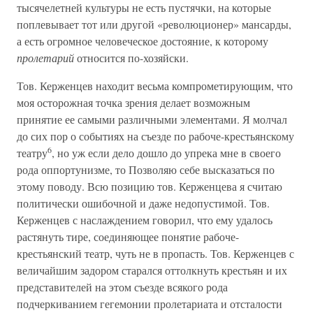
тысячелетней культуры не есть пустячки, на которые
поплевывает тот или другой «революционер» мансарды,
а есть огромное человеческое достояние, к которому
пролетарий
относится по-хозяйски.
Тов. Керженцев находит весьма компрометирующим, что
моя осторожная точка зрения делает возможным
принятие ее самыми различными элементами. Я молчал
до сих пор о событиях на съезде по рабоче-крестьянскому
6
театру
, но уж если дело дошло до упрека мне в своего
рода оппортунизме, то Позволяю себе высказаться по
этому поводу. Всю позицию тов. Керженцева я считаю
политически ошибочной и даже недопустимой. Тов.
Керженцев с наслаждением говорил, что ему удалось
растянуть тире, соединяющее понятие рабоче-
крестьянский театр, чуть не в пропасть. Тов. Керженцев с
величайшим задором старался оттолкнуть крестьян и их
представителей на этом съезде всякого рода
подчеркиванием гегемонии пролетариата и отсталости