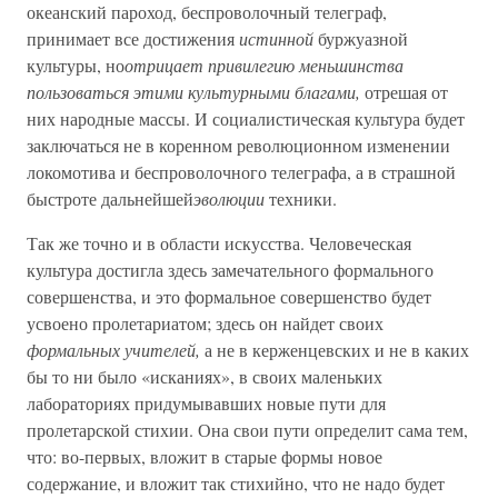
океанский пароход, беспроволочный телеграф,
принимает все достижения
истинной
буржуазной
культуры, но
отрицает привилегию меньшинства
пользоваться этими культурными благами,
отрешая от
них народные массы. И социалистическая культура будет
заключаться не в коренном революционном изменении
локомотива и беспроволочного телеграфа, а в страшной
быстроте дальнейшей
эволюции
техники.
Так же точно и в области искусства. Человеческая
культура достигла здесь замечательного формального
совершенства, и это формальное совершенство будет
усвоено пролетариатом; здесь он найдет своих
формальных учителей,
а не в керженцевских и не в каких
бы то ни было «исканиях», в своих маленьких
лабораториях придумывавших новые пути для
пролетарской стихии. Она свои пути определит сама тем,
что: во-первых, вложит в старые формы новое
содержание, и вложит так стихийно, что не надо будет