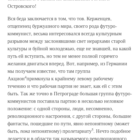
Островского!
Вся беда заключается в том, что тов. Керженцев,
отщепенец буржуазного мира, своего рода футуро-
коммунист, весьма интересовался всегда культурным
разрывом между заслонявшими свет иерархами старой
культуры и буйной молодежью, еще не знавшей, на какой
путь ей вступить, но тем не менее полной горячего
желания двигаться вперед. Вот, например, из Германии
мы получаем известие, что там группа
4
Акцион
примкнула к крайнему левому рабочему
течению и что рабочая партия не знает, как ей с этим
быть. Так же точно в Петрограде большая группа футуро-
коммунистов поставила партию в несколько неловкое
положение: с одной стороны, люди, несомненно,
революционного настроения, с другой стороны, большие
фантасты, пошедшие по пути, явно непонятному (может
5
быть,
пока
непонятному) пролетариату
. Нечто подобное
делается и в области так называемого революционного