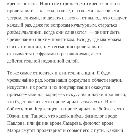
крестьянства… Никто не отрицает, что крестьянство и
пролетариат — классы разные, с разными классовыми
устремлениями, но делать из этого тот вывод, что следует
каждый раз, даже по вопросам культурным, стараться
разделить
линии, когда они сливаются, — значит быть
чрезвычайно плохим политиком. Всюду, где мы можем
свить эти линии, там гегемония пролетариата
сказывается не фразами и резолюциями, а его
действительной подлинной силой.
То же самое относится и к интеллигенции. Я буду
чрезвычайно рад, когда наши формулы в области науки,
искусства, их роста и их популяризации окажутся
приемлемыми для корифеев искусства и науки прошлого,
это будет значить, что пролетариат
завоевал их.
И не
бойтесь, тов. Керженцев, за пролетариат, не бойтесь, что
Южин или Таиров, что какой-нибудь физиолог вроде
Павлова, или физик вроде Лазарева, филолог вроде
Mappa смутят пролетариат и собьют его с пути. Каждый