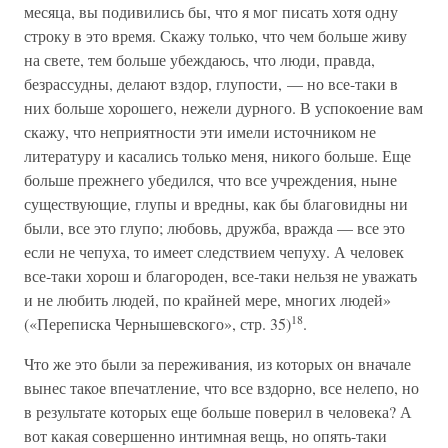
месяца, вы подивились бы, что я мог писать хотя одну
строку в это время. Скажу только, что чем больше живу
на свете, тем больше убеждаюсь, что люди, правда,
безрассудны, делают вздор, глупости, — но все-таки в
них больше хорошего, нежели дурного. В успокоение вам
скажу, что неприятности эти имели источником не
литературу и касались только меня, никого больше. Еще
больше прежнего убедился, что все учреждения, ныне
существующие, глупы и вредны, как бы благовидны ни
были, все это глупо; любовь, дружба, вражда — все это
если не чепуха, то имеет следствием чепуху. А человек
все-таки хорош и благороден, все-таки нельзя не уважать
и не любить людей, по крайней мере, многих людей»
18
(«Переписка Чернышевского», стр. 35)
.
Что же это были за переживания, из которых он вначале
вынес такое впечатление, что все вздорно, все нелепо, но
в результате которых еще больше поверил в человека? А
вот какая совершенно интимная вещь, но опять-таки