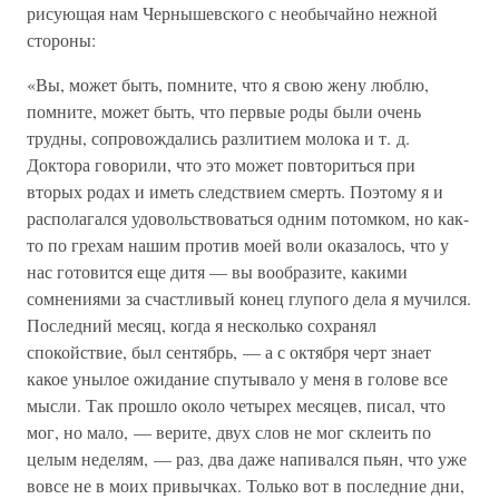
рисующая нам Чернышевского с необычайно нежной
стороны:
«Вы, может быть, помните, что я свою жену люблю,
помните, может быть, что первые роды были очень
трудны, сопровождались разлитием молока и т. д.
Доктора говорили, что это может повториться при
вторых родах и иметь следствием смерть. Поэтому я и
располагался удовольствоваться одним потомком, но как-
то по грехам нашим против моей воли оказалось, что у
нас готовится еще дитя — вы вообразите, какими
сомнениями за счастливый конец глупого дела я мучился.
Последний месяц, когда я несколько сохранял
спокойствие, был сентябрь, — а с октября черт знает
какое унылое ожидание спутывало у меня в голове все
мысли. Так прошло около четырех месяцев, писал, что
мог, но мало, — верите, двух слов не мог склеить по
целым неделям, — раз, два даже напивался пьян, что уже
вовсе не в моих привычках. Только вот в последние дни,