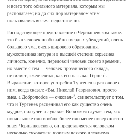
и всего того обильного материала, которым мы
располагаем; но до сих пор материалом этим
пользовались весьма недостаточно.
Господствующее представление о Чернышевском такое:
это был человек необычайно твердых убеждений, очень
большого ума, очень широкого образования,
мужественная натура и в высшей степени серьезная
личность, конечно, передовой человек своего времени,
но вместе с тем — человек прозаического склада,
1
нигилист, «желчевик», как его называл Герцен
.
Выражение, которое употребил Тургенев в разговоре с
ним, когда сказал: «Вы, Николай Гаврилович, просто
2
змея, а Добролюбов — очковая»
, свидетельствует о том,
что и Тургенев расценивал его как существо очень
мудрое, ползучее и лукавое. Во всяком случае, тем, кто
понаслышке или вообще более или менее поверхностно
знает Чернышевского, он представляется человеком
несколько суховатым, чуждым всякого идеализма.