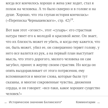
когда все кончилось хорошо и жена уже ходит, стал я
похож на человека. А то было скверно и в голове и на
душе. Хорошо, что эта глупая история кончилась»
19
(«Переписка Чернышевского», стр. 42)
.
Вот вам этот «эгоист», этот «сухарь»: его страстная
натура тянет его к молодой и красивой жене. Он знает,
что их близость может ее убить, и когда ему кажется, что
он, быть может, убил ее, он совершенно теряет голову, у
него все валится из рук, а на первый план выступает
мысль, что этого дорогого, милого человека он сам
загубил, принес в жертву своим страстям. Но когда он
опять выздоравливает от этого потрясения, ему
вспоминаются и многие слова, которые были тут
сказаны, и многие сокровенные чувства, движения
сердца, и он говорит: «все-таки, какое хорошее существо
человек!»
←
→
Историческое значение Белинского*
Комментарии
Мне хотелось бы еще показать вам и его личное