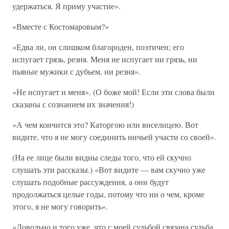
удержаться. Я приму участие».
«Вместе с Костомаровым?»
«Едва ли, он слишком благороден, поэтичен; его
испугает грязь, резня. Меня не испугает ни грязь, ни
пьяные мужики с дубьем, ни резня».
«Не испугает и меня». (О боже мой! Если эти слова были
сказаны с сознанием их значения!)
«А чем кончится это? Каторгою или виселицею. Вот
видите, что я не могу соединить ничьей участи со своей».
(На ее лице были видны следы того, что ей скучно
слушать эти рассказы.) «Вот видите — вам скучно уже
слушать подобные рассуждения, а они будут
продолжаться целые годы, потому что ни о чем, кроме
этого, я не могу говорить».
«Довольно и того уже, что с моей судьбой связана судьба