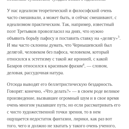
У нас идеализм теоретический и философский очень
часто смешивали, а может быть, и сейчас смешивают, с
идеализмом практическим. Так, например, известный
поэт Третьяков провозгласил на днях, что нужно
3
объявить борьбу пафосу и поставить ставку на «делягу»
.
И мы часто склонны думать, что Чернышевский был
делягой, человеком без пафоса, человеком, который
относился к эстетизму с такой же иронией, с какой
4
Базаров относился к красивым фразам
, — словом,
деловая, рассудочная натура.
Отсюда выводят его беллетристическую бездарность.
Говорят: конечно, «Что делать?» — в своем роде великое
произведение, вызвавшее огромный шум и в свое время
очень многим указавшее путь; но если рассматривать его
с чисто художественной точки зрения, то в нем
ощущается недостаток фантазии, лирики, как раз вот
того, чего и должно не хватать у такого очень ученого,