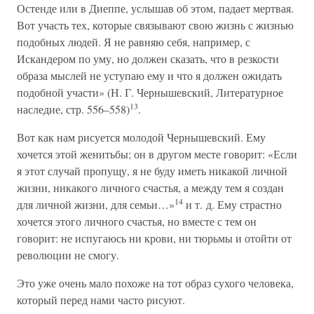
Остенде или в Диеппе, услышав об этом, падает мертвая.
Вот участь тех, которые связывают свою жизнь с жизнью
подобных людей. Я не равняю себя, например, с
Искандером по уму, но должен сказать, что в резкости
образа мыслей не уступаю ему и что я должен ожидать
подобной участи» (Н. Г. Чернышевский, Литературное
13
наследие, стр. 556–558)
.
Вот как нам рисуется молодой Чернышевский. Ему
хочется этой женитьбы; он в другом месте говорит: «Если
я этот случай пропущу, я не буду иметь никакой личной
жизни, никакого личного счастья, а между тем я создан
14
для личной жизни, для семьи…»
и т. д. Ему страстно
хочется этого личного счастья, но вместе с тем он
говорит: не испугаюсь ни крови, ни тюрьмы и отойти от
революции не смогу.
Это уже очень мало похоже на тот образ сухого человека,
который перед нами часто рисуют.