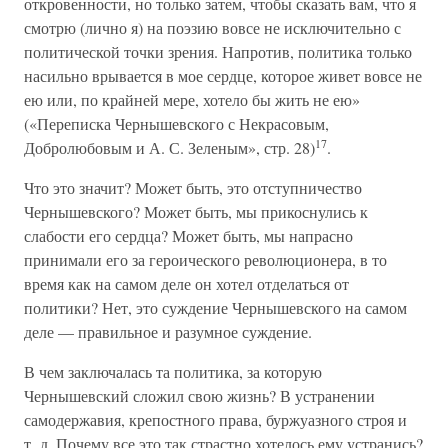
откровенности, но только затем, чтобы сказать вам, что я
смотрю (лично я) на поэзию вовсе не исключительно с
политической точки зрения. Напротив, политика только
насильно врывается в мое сердце, которое живет вовсе не
ею или, по крайней мере, хотело бы жить не ею»
(«Переписка Чернышевского с Некрасовым,
17
Добролюбовым и А. С. Зеленым», стр. 28)
.
Что это значит? Может быть, это отступничество
Чернышевского? Может быть, мы прикоснулись к
слабости его сердца? Может быть, мы напрасно
принимали его за героического революционера, в то
время как на самом деле он хотел отделаться от
политики? Нет, это суждение Чернышевского на самом
деле — правильное и разумное суждение.
В чем заключалась та политика, за которую
Чернышевский сложил свою жизнь? В устранении
самодержавия, крепостного права, буржуазного строя и
т. д. Почему все это так страстно хотелось ему устранись?