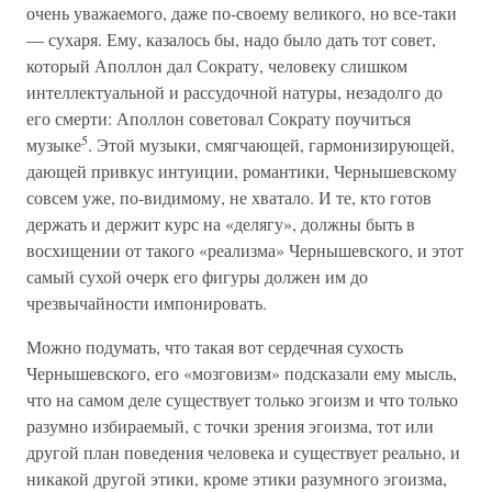
очень уважаемого, даже по-своему великого, но все-таки
— сухаря. Ему, казалось бы, надо было дать тот совет,
который Аполлон дал Сократу, человеку слишком
интеллектуальной и рассудочной натуры, незадолго до
его смерти: Аполлон советовал Сократу поучиться
5
музыке
. Этой музыки, смягчающей, гармонизирующей,
дающей привкус интуиции, романтики, Чернышевскому
совсем уже, по-видимому, не хватало. И те, кто готов
держать и держит курс на «делягу», должны быть в
восхищении от такого «реализма» Чернышевского, и этот
самый сухой очерк его фигуры должен им до
чрезвычайности импонировать.
Можно подумать, что такая вот сердечная сухость
Чернышевского, его «мозговизм» подсказали ему мысль,
что на самом деле существует только эгоизм и что только
разумно избираемый, с точки зрения эгоизма, тот или
другой план поведения человека и существует реально, и
никакой другой этики, кроме этики разумного эгоизма,